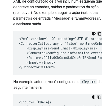
XML de configuração dela vai incluir um esquema que
descreve as entradas, saídas e parâmetros da ação
(se houver). No exemplo a seguir, a ação inclui dois
parâmetros de entrada, "Message" e "EmailAddress",
e nenhuma saída.
<?xml
version="1.0"
encoding="UTF-8"
standalo
<ConnectorCallout
async="false"
continueOnErr
<DisplayName>Send
<Input></Input>

No exemplo anterior, você configuraria o
<Input>
da
seguinte maneira: