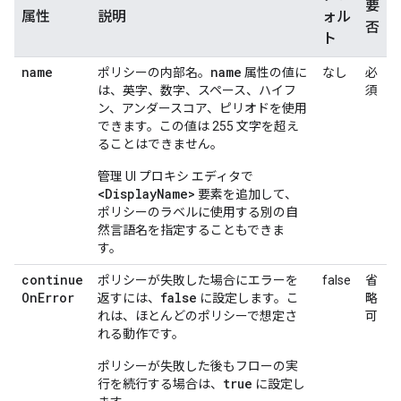
要
属性
説明
ォル
否
ト
name
name
ポリシーの内部名。
属性の値に
なし
必
は、英字、数字、スペース、ハイフ
須
ン、アンダースコア、ピリオドを使用
できます。この値は 255 文字を超え
ることはできません。
管理 UI プロキシ エディタで
<DisplayName>
要素を追加して、
ポリシーのラベルに使用する別の自
然言語名を指定することもできま
す。
continue
ポリシーが失敗した場合にエラーを
false
省
On
Error
false
返すには、
に設定します。こ
略
れは、ほとんどのポリシーで想定さ
可
れる動作です。
ポリシーが失敗した後もフローの実
true
行を続行する場合は、
に設定し