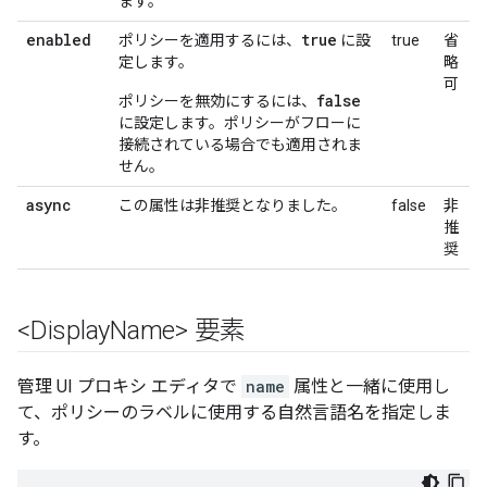
ます。
enabled
true
ポリシーを適用するには、
に設
true
省
定します。
略
可
false
ポリシーを無効にするには、
に設定します。
ポリシーがフローに
接続されている場合でも適用されま
せん。
async
この属性は非推奨となりました。
false
非
推
奨
<Display
Name> 要素
管理 UI プロキシ エディタで
name
属性と一緒に使用し
て、ポリシーのラベルに使用する自然言語名を指定しま
す。