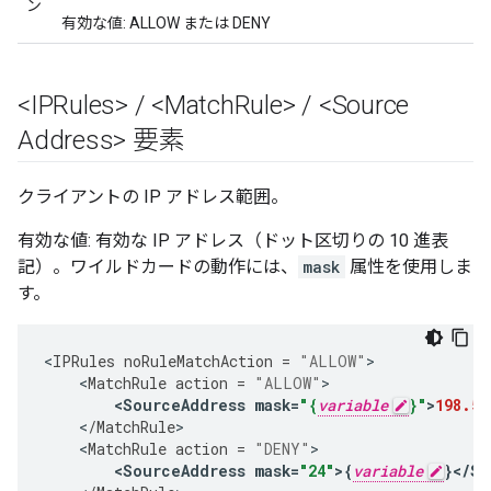
ン
有効な値: ALLOW または DENY
<IPRules>
/
<Match
Rule>
/
<Source
Address> 要素
クライアントの IP アドレス範囲。
有効な値: 有効な IP アドレス（ドット区切りの 10 進表
記）。ワイルドカードの動作には、
mask
属性を使用しま
す。
<
IPRules
noRuleMatchAction
=
"ALLOW"
<
MatchRule
action
=
"ALLOW"
<
SourceAddress
mask
=
"{
variable
}"
>
198.51
<
/
MatchRule
<
MatchRule
action
=
"DENY"
<
SourceAddress
mask
=
"24"
>
{
variable
}
<
/
So