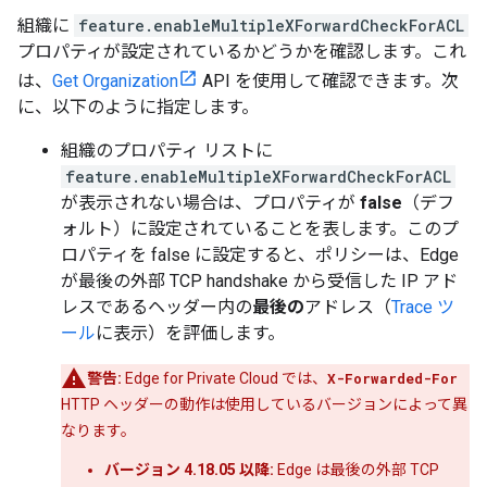
組織に
feature.enableMultipleXForwardCheckForACL
プロパティが設定されているかどうかを確認します。これ
は、
Get Organization
API を使用して確認できます。次
に、以下のように指定します。
組織のプロパティ リストに
feature.enableMultipleXForwardCheckForACL
が表示されない場合は、プロパティが
false
（デフ
ォルト）に設定されていることを表します。このプ
ロパティを false に設定すると、ポリシーは、Edge
が最後の外部 TCP handshake から受信した IP アド
レスであるヘッダー内の
最後の
アドレス（
Trace ツ
ール
に表示）を評価します。
警告:
Edge for Private Cloud では、
X-Forwarded-For
HTTP ヘッダーの動作は使用しているバージョンによって異
なります。
バージョン 4.18.05 以降:
Edge は最後の
外部 TCP