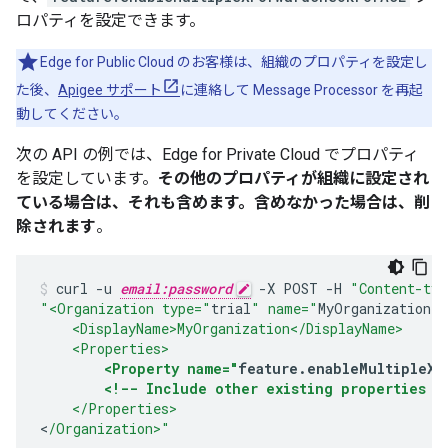
ロパティを設定できます。
Edge for Public Cloud のお客様は、組織のプロパティを設定し
た後、
Apigee サポート
に連絡して Message Processor を再起
動してください。
次の API の例では、Edge for Private Cloud でプロパティ
を設定しています。
その他のプロパティが組織に設定され
ている場合は、それも含めます。含めなかった場合は、削
除されます
。
curl
-
u
email:password
-
X
POST
-
H
"Content-typ
"<Organization type="
trial
" name="
MyOrganization
"
    <DisplayName>MyOrganization</DisplayName>
    <Properties>
<Property name="
feature
.
enableMultipleXF
<!-- Include other existing properties a
    </Properties>
<
/Organization>"