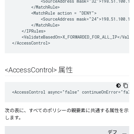
            <SourceAddress mask="32">198.51.100.1</
        </MatchRule>

        <MatchRule action = "DENY">

            <SourceAddress mask="24">198.51.100.1</
        </MatchRule>

    </IPRules>

    <ValidateBasedOn>X_FORWARDED_FOR_ALL_IP</Valid
</AccessControl>
<Access
Control> 属性
<AccessControl async="false" continueOnError="fals
次の表に、すべてのポリシーの親要素に共通する属性を示
します。
デフ