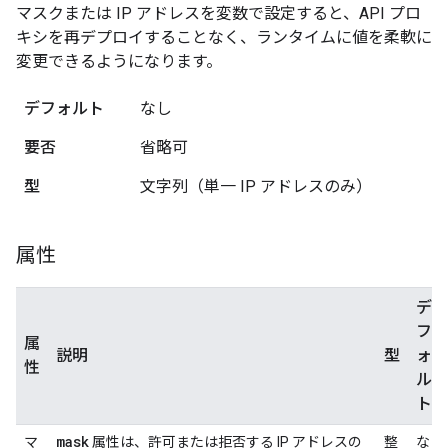
マスクまたは IP アドレスを変数で設定すると、API プロ
キシを再デプロイすることなく、ランタイムに値を柔軟に
変更できるようになります。
デフォルト
なし
要否
省略可
型
文字列（単一 IP アドレスのみ）
属性
デ
フ
属
説明
型
ォ
性
ル
ト
mask
マ
属性は、許可または拒否する IP アドレスの
整
な