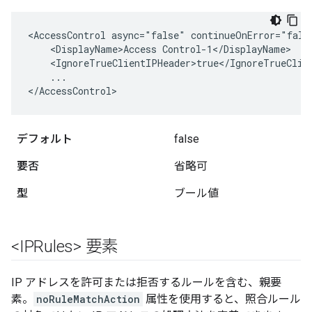
<AccessControl async="false" continueOnError="fals
    <DisplayName>Access Control-1</DisplayName>

    <IgnoreTrueClientIPHeader>true</IgnoreTrueClien
    ...

</AccessControl>
デフォルト
false
要否
省略可
型
ブール値
<IPRules> 要素
IP アドレスを許可または拒否するルールを含む、親要
素。
noRuleMatchAction
属性を使用すると、照合ルール