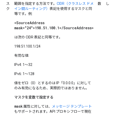
ス
範囲を指定する方法です。
CIDR（クラスレス ドメ
数
し
ク
イン間ルーティング）
表記を使用するマスクと同
等です。例:
<SourceAddress
mask="24">198.51.100.1</SourceAddress>
は次の CIDR 表記と同等です。
198.51.100.1/24
有効な値:
IPv4: 1～32
IPv6: 1～128
値をゼロ（0）とするのは IP「0.0.0.0」に対して
のみ有効になるため、実際的ではありません。
マスクを変数で設定する
mask
属性に対しては、
メッセージ テンプレート
もサポートされます。API プロキシフローで現在