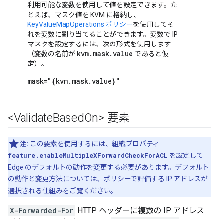
利用可能な変数を使用して値を設定できます。た
とえば、マスク値を KVM に格納し、
KeyValueMapOperations ポリシー
を使用してそ
れを変数に割り当てることができます。変数で IP
マスクを設定するには、次の形式を使用します
kvm.mask.value
（変数の名前が
であると仮
定）。
mask="{kvm.mask.value}"
<Validate
Based
On> 要素
注:
この要素を使用するには、組織プロパティ
feature.enableMultipleXForwardCheckForACL
を設定して
Edge のデフォルトの動作を変更する必要があります。デフォルト
の動作と変更方法については、
ポリシーで評価する IP アドレスが
選択される仕組み
をご覧ください。
X-Forwarded-For
HTTP ヘッダーに複数の IP アドレス