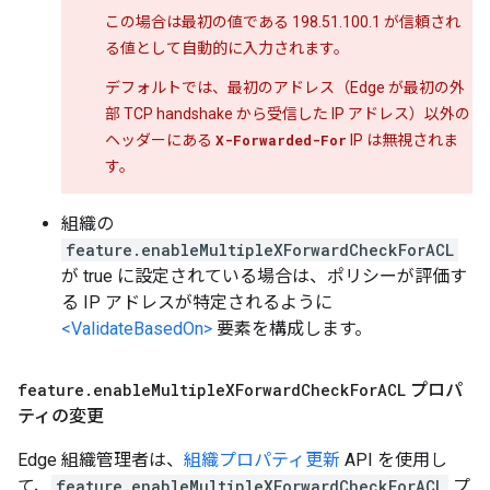
この場合は最初の値である 198.51.100.1 が信頼され
る値として自動的に入力されます。
デフォルトでは、最初のアドレス（Edge が最初の外
部 TCP handshake から受信した IP アドレス）以外の
ヘッダーにある
X-Forwarded-For
IP は無視されま
す。
組織の
feature.enableMultipleXForwardCheckForACL
が true に設定されている場合は、ポリシーが評価す
る IP アドレスが特定されるように
<ValidateBasedOn>
要素を構成します。
feature
.
enable
Multiple
XForward
Check
For
ACL
プロパ
ティの変更
Edge 組織管理者は、
組織プロパティ更新
API を使用し
て、
feature.enableMultipleXForwardCheckForACL
プ