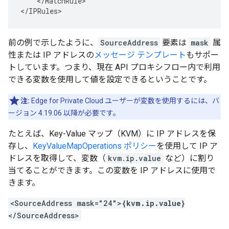
<
/
MatchRule
>

<
/
IPRules
>
前の例で示したように、
SourceAddress
要素は
mask
属
性または IP アドレスの
メッセージ テンプレート
もサポー
トしています。つまり、現在 API プロキシフロー内で利用
できる変数を使用して値を設定できるということです。
注:
Edge for Private Cloud ユーザーが変数を使用するには、バ
ージョン 4.19.06 以降が必要です。
たとえば、Key-Value マップ（KVM）に IP アドレスを保
存し、
KeyValueMapOperations ポリシー
を使用して IP ア
ドレスを取得して、変数（
kvm.ip.value
など）に割り
当てることができます。この変数を IP アドレスに使用で
きます。
<SourceAddress mask="24">
{kvm.ip.value}
</SourceAddress>