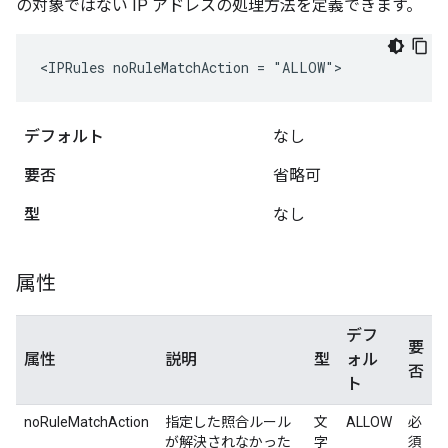
の対象ではない IP アドレスの処理方法を定義できます。
<IPRules noRuleMatchAction = "ALLOW">
デフォルト
なし
要否
省略可
型
なし
属性
デフ
要
属性
説明
型
ォル
否
ト
noRuleMatchAction
指定した照合ルール
文
ALLOW
必
が解決されなかった
字
須