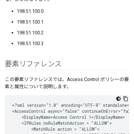
198.51.100.0
198.51.100.1
198.51.100.2
198.51.100.3
要素リファレンス
この要素リファレンスでは、Access Control ポリシーの要
素と属性について説明します。
<?xml version="1.0" encoding="UTF-8" standalone="y
<AccessControl async="false" continueOnError="fals
    <DisplayName>Access Control 1</DisplayName>

    <IPRules noRuleMatchAction = "ALLOW">

        <MatchRule action = "ALLOW">
