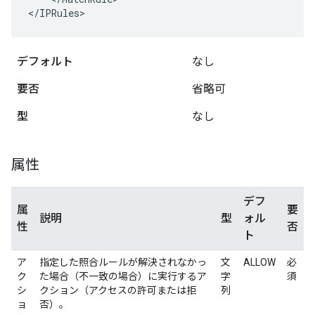
</IPRules>
デフォルト
なし
要否
省略可
型
なし
属性
デフ
属
要
説明
型
ォル
性
否
ト
ア
指定した照合ルールが解決されなかっ
文
ALLOW
必
ク
た場合（不一致の場合）に実行するア
字
須
シ
クション（アクセスの許可または拒
列
ョ
否）。