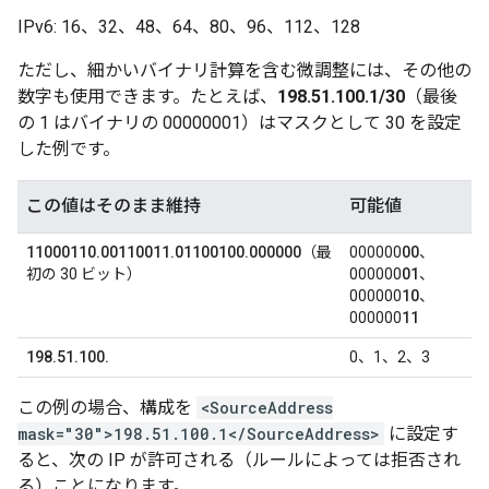
IPv6: 16、32、48、64、80、96、112、128
ただし、細かいバイナリ計算を含む微調整には、その他の
数字も使用できます。たとえば、
198.51.100.1/30
（最後
の 1 はバイナリの 00000001）はマスクとして 30 を設定
した例です。
この値はそのまま維持
可能値
11000110.00110011.01100100.000000
（最
000000
00
、
初の 30 ビット）
000000
01
、
000000
10
、
000000
11
198.51.100.
0、1、2、3
この例の場合、構成を
<SourceAddress
mask="30">198.51.100.1</SourceAddress>
に設定す
ると、次の IP が許可される（ルールによっては拒否され
る）ことになります。