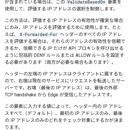
が含まれている場合は、この
ValidateBasedOn
要素を
使用して、評価する IP アドレスの選択を制御します。
この方法は、評価する IP アドレスの有効性が確実な場合
にのみ、IP アドレスを評価するために使用します。たと
えば、
X-Forwarded-For
ヘッダーのすべての IP アドレ
スを評価する場合は、それらのアドレスの有効性を信頼で
きるか、信頼できる IP だけが API プロキシを呼び出せる
ように包括的 DENY ルールまたは ALLOW ルールを設定す
る必要があります（両方が必要な場合もあります）。
ヘッダーの左端の IP アドレスはクライアントに属するも
ので、右端は現在のサービスにリクエストを転送したサー
バーです。右端（最後の IP アドレス）は、最後の外部
TCP handshake から Edge が受信したアドレスです。
この要素に入力する値によって、ヘッダー内の IP アドレ
スすべて（デフォルト）、最初の IP アドレスのみ、最後
の IP アドレスのみのどれをチェック対象にするかが決ま
ります。