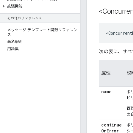
拡張機能
<Concurren
その他のリファレンス
メッセージ テンプレート関数リファレン
<Concurrent
ス
命名規則
用語集
次の表に、すべ
属性
説
name
ポ
ピ
管
の
continue
ポ
On
Error
シ