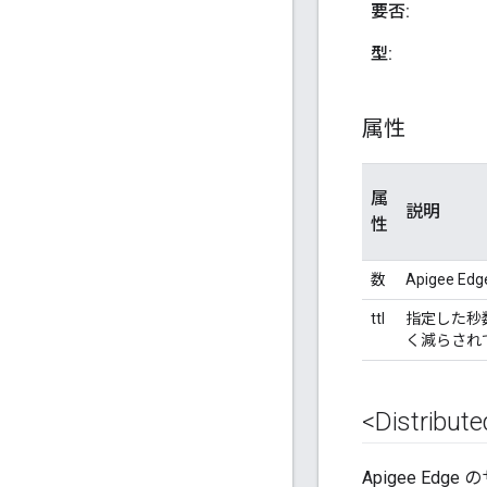
要否:
型:
属性
属
説明
性
数
Apigee
ttl
指定した秒
く減らされ
<Distribu
Apigee E