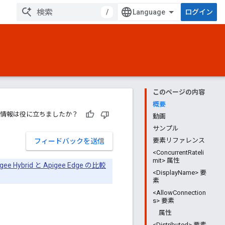
/
ログイン
このページの内容
概要
情報は役に立ちましたか？
動画
サンプル
要素リファレンス
フィードバックを送信
<ConcurrentRateli
mit> 属性
igee Hybrid と Apigee Edge の比較
<DisplayName> 要
素
<AllowConnection
s> 要素
属性
<Distributed> 要素