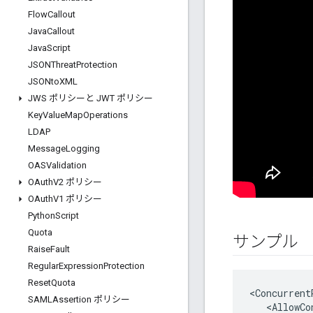
Flow
Callout
Java
Callout
Java
Script
JSONThreat
Protection
JSONto
XML
JWS ポリシーと JWT ポリシー
Key
Value
Map
Operations
LDAP
Message
Logging
OASValidation
OAuth
V2 ポリシー
OAuth
V1 ポリシー
Python
Script
Quota
サンプル
Raise
Fault
Regular
Expression
Protection
Reset
Quota
<
Concurrent
SAMLAssertion ポリシー
<
AllowCo