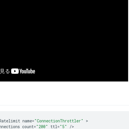
Ratelimit
name
=
"ConnectionThrottler"
nnections
count
=
"200"
ttl
=
"5"
/