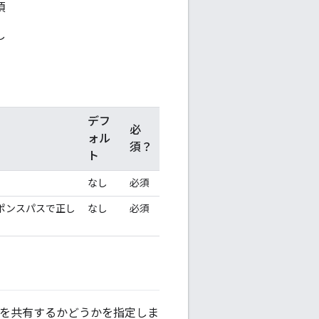
須
し
デフ
必
ォル
須？
ト
なし
必須
ポンスパスで正し
なし
必須
タ値を共有するかどうかを指定しま