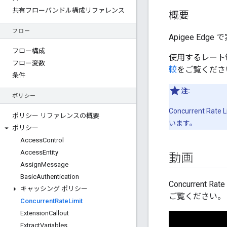
共有フローバンドル構成リファレンス
概要
フロー
Apigee E
フロー構成
使用するレート
フロー変数
較
をご覧くださ
条件
注:
ポリシー
Concurren
ポリシー リファレンスの概要
います。
ポリシー
Access
Control
Access
Entity
動画
Assign
Message
Basic
Authentication
Concurren
キャッシング ポリシー
ご覧ください。
Concurrent
Rate
Limit
Extension
Callout
Extract
Variables