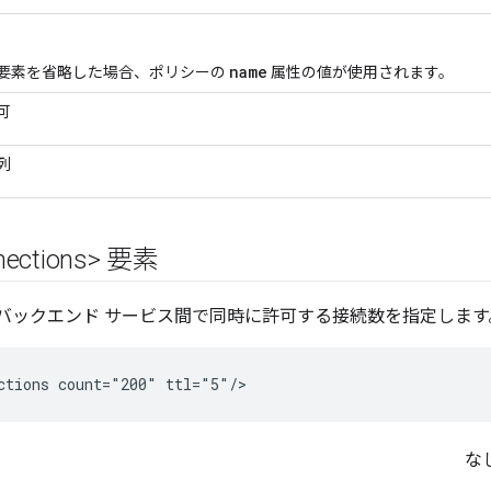
name
要素を省略した場合、ポリシーの
属性の値が使用されます。
可
列
nections> 要素
dge とバックエンド サービス間で同時に許可する接続数を指定します
ctions count="200" ttl="5"/>
な