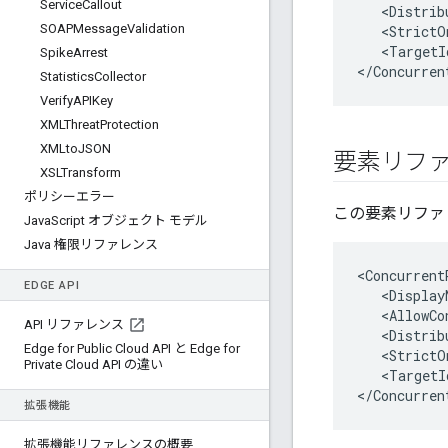
Service
Callout
<
Distrib
SOAPMessage
Validation
<
StrictO
<
TargetI
Spike
Arrest
<
/
Concurren
Statistics
Collector
Verify
APIKey
XMLThreat
Protection
XMLto
JSON
要素リフ
XSLTransform
ポリシーエラー
この要素リファレン
Java
Script オブジェクト モデル
Java 権限リファレンス
<Concurrent
EDGE API
   <Display
   <AllowCo
API リファレンス
   <Distrib
Edge for Public Cloud API と Edge for
   <StrictO
Private Cloud API の違い
   <TargetI
</Concurren
拡張機能
拡張機能リファレンスの概要