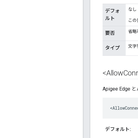
なし
デフォ
ルト
この
省略
要否
文字
タイプ
<Allow
Con
Apigee E
<AllowConne
デフォルト: