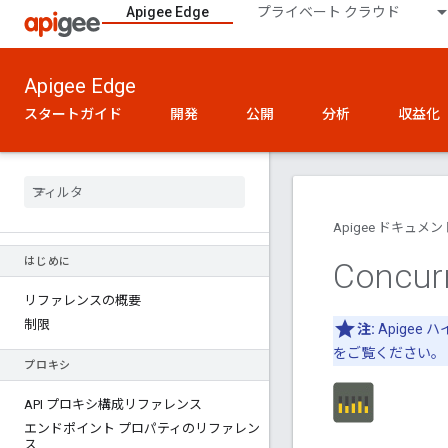
Apigee Edge
プライベート クラウド
Apigee Edge
スタートガイド
開発
公開
分析
収益化
Apigee ドキュメン
はじめに
Concur
リファレンスの概要
制限
注:
Apige
をご覧ください。
プロキシ
API プロキシ構成リファレンス
エンドポイント プロパティのリファレン
ス