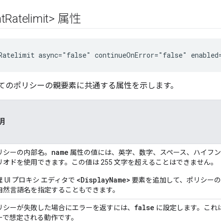
t
Ratelimit> 属性
Ratelimit async="false" continueOnError="false" enabled
てのポリシーの親要素に共通する属性を示します。
明
name
リシーの内部名。
属性の値には、英字、数字、スペース、ハイフン
リオドを使用できます。この値は 255 文字を超えることはできません。
<DisplayName>
理 UI プロキシ エディタで
要素を追加して、ポリシーの
自然言語名を指定することもできます。
false
リシーが失敗した場合にエラーを返すには、
に設定します。これ
ーで想定される動作です。