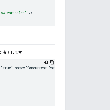
low variables"
/
>

ついて説明します。
="true" name="Concurrent-Rate-Limit-1">
