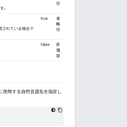
可
す。
true
省
略
続されている場合で
可
false
非
推
奨
に使用する自然言語名を指定し