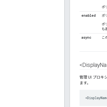
ポ
enabled
ポ
ポ
も
async
こ
<Display
N
管理 UI プロ
ます。
<DisplayNam