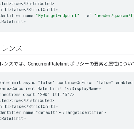
uted>true
<
/
Distributed
nTtl>false
<
/
StrictOnTtl
>
dentifier
name
=
"MyTargetEndpoint"
ref
=
"header/qparam/f
tRatelimit
>
ァレンス
スでは、ConcurrentRatelimit ポリシーの要素と属性に
Ratelimit async="false" continueOnError="false" enabled
Name>Concurrent Rate Limit 1</DisplayName>

nnections count="200" ttl="5"/>

uted>true</Distributed>

nTtl>false</StrictOnTtl>

dentifier name="default"></TargetIdentifier>

tRatelimit>