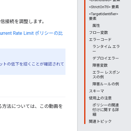
<StrictOnTtl> 要素
<TargetIdentifier>
要素
への受信接続を調整します。
属性
current Rate Limit ポリシーの比
フロー変数
エラーコード
ランタイム エラ
ー
デプロイエラー
スループットの低下を招くことが確認されて
障害変数
エラー レスポン
スの例
障害ルールの例
スキーマ
使用上の注意
ポリシーの関連
制限する方法については、この動画を
付けに関する詳
細
関連トピック