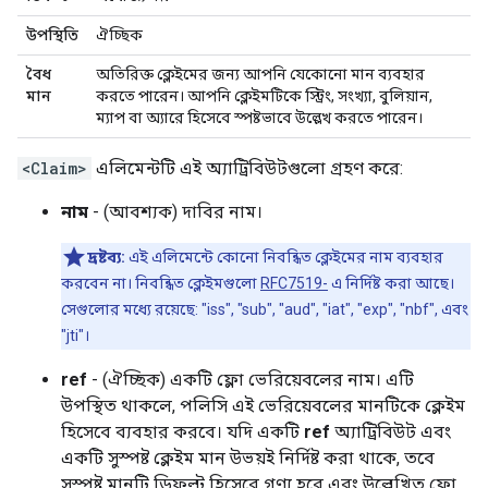
উপস্থিতি
ঐচ্ছিক
বৈধ
অতিরিক্ত ক্লেইমের জন্য আপনি যেকোনো মান ব্যবহার
মান
করতে পারেন। আপনি ক্লেইমটিকে স্ট্রিং, সংখ্যা, বুলিয়ান,
ম্যাপ বা অ্যারে হিসেবে স্পষ্টভাবে উল্লেখ করতে পারেন।
<Claim>
এলিমেন্টটি এই অ্যাট্রিবিউটগুলো গ্রহণ করে:
নাম
- (আবশ্যক) দাবির নাম।
দ্রষ্টব্য:
এই এলিমেন্টে কোনো নিবন্ধিত ক্লেইমের নাম ব্যবহার
করবেন না। নিবন্ধিত ক্লেইমগুলো
RFC7519-
এ নির্দিষ্ট করা আছে।
সেগুলোর মধ্যে রয়েছে: "iss", "sub", "aud", "iat", "exp", "nbf", এবং
"jti"।
ref
- (ঐচ্ছিক) একটি ফ্লো ভেরিয়েবলের নাম। এটি
উপস্থিত থাকলে, পলিসি এই ভেরিয়েবলের মানটিকে ক্লেইম
হিসেবে ব্যবহার করবে। যদি একটি
ref
অ্যাট্রিবিউট এবং
একটি সুস্পষ্ট ক্লেইম মান উভয়ই নির্দিষ্ট করা থাকে, তবে
সুস্পষ্ট মানটি ডিফল্ট হিসেবে গণ্য হবে এবং উল্লেখিত ফ্লো