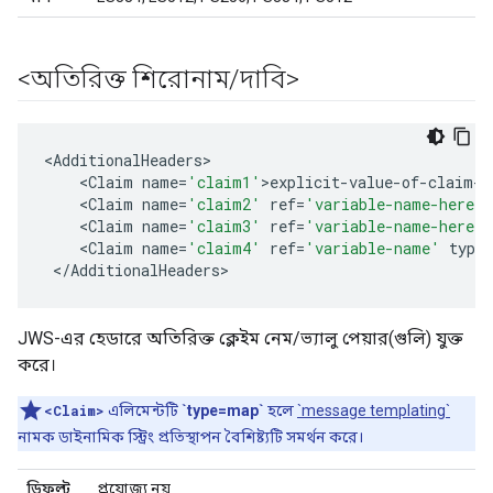
<অতিরিক্ত শিরোনাম
/
দাবি>
<
AdditionalHeaders
<
Claim
name
=
'claim1'
>
explicit
-
value
-
of
-
claim
-
h
<
Claim
name
=
'claim2'
ref
=
'variable-name-here'
/
<
Claim
name
=
'claim3'
ref
=
'variable-name-here'
<
Claim
name
=
'claim4'
ref
=
'variable-name'
type
=
<
/
AdditionalHeaders
>
JWS-এর হেডারে অতিরিক্ত ক্লেইম নেম/ভ্যালু পেয়ার(গুলি) যুক্ত
করে।
<Claim>
এলিমেন্টটি
`type=map`
হলে
`message templating`
নামক ডাইনামিক স্ট্রিং প্রতিস্থাপন বৈশিষ্ট্যটি সমর্থন করে।
ডিফল্ট
প্রযোজ্য নয়