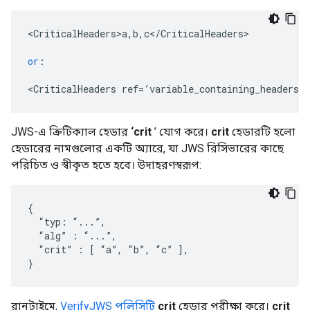
<
CriticalHeaders>a
,
b
,
c
<
/
CriticalHeaders
>

or
:
<
CriticalHeaders
ref
=
’
variable_containing_headers
’
/
JWS-এ ক্রিটিক্যাল হেডার
‘crit
’ যোগ করে।
crit
হেডারটি হলো
হেডারের নামগুলোর একটি অ্যারে, যা JWS রিসিভারের কাছে
পরিচিত ও স্বীকৃত হতে হবে। উদাহরণস্বরূপ:
{

  “typ: “...”,

  “alg” : “...”,

  “crit” : [ “a”, “b”, “c” ],

}
রানটাইমে,
VerifyJWS পলিসিটি
crit
হেডার পরীক্ষা করে।
crit