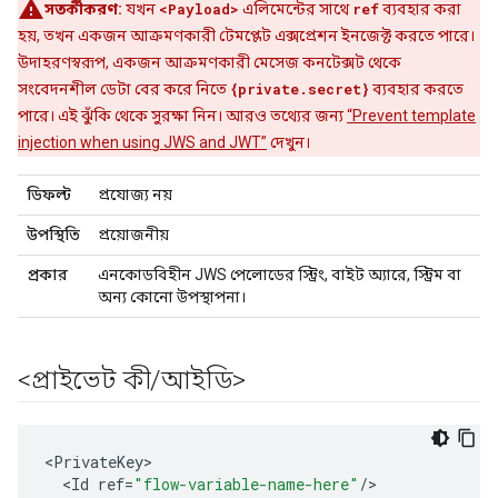
সতর্কীকরণ:
যখন
<Payload>
এলিমেন্টের সাথে
ref
ব্যবহার করা
হয়, তখন একজন আক্রমণকারী টেমপ্লেট এক্সপ্রেশন ইনজেক্ট করতে পারে।
উদাহরণস্বরূপ, একজন আক্রমণকারী মেসেজ কনটেক্সট থেকে
সংবেদনশীল ডেটা বের করে নিতে
{private.secret}
ব্যবহার করতে
পারে। এই ঝুঁকি থেকে সুরক্ষা নিন। আরও তথ্যের জন্য
“Prevent template
injection when using JWS and JWT”
দেখুন।
ডিফল্ট
প্রযোজ্য নয়
উপস্থিতি
প্রয়োজনীয়
প্রকার
এনকোডবিহীন JWS পেলোডের স্ট্রিং, বাইট অ্যারে, স্ট্রিম বা
অন্য কোনো উপস্থাপনা।
<প্রাইভেট কী
/
আইডি>
<
PrivateKey
<
Id
ref
=
"flow-variable-name-here"
/
>
