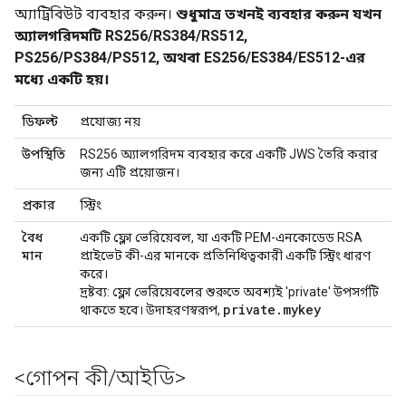
অ্যাট্রিবিউট ব্যবহার করুন।
শুধুমাত্র তখনই ব্যবহার করুন যখন
অ্যালগরিদমটি RS256/RS384/RS512,
PS256/PS384/PS512, অথবা ES256/ES384/ES512-এর
মধ্যে একটি হয়।
ডিফল্ট
প্রযোজ্য নয়
উপস্থিতি
RS256 অ্যালগরিদম ব্যবহার করে একটি JWS তৈরি করার
জন্য এটি প্রয়োজন।
প্রকার
স্ট্রিং
বৈধ
একটি ফ্লো ভেরিয়েবল, যা একটি PEM-এনকোডেড RSA
মান
প্রাইভেট কী-এর মানকে প্রতিনিধিত্বকারী একটি স্ট্রিং ধারণ
করে।
দ্রষ্টব্য: ফ্লো ভেরিয়েবলের শুরুতে অবশ্যই 'private' উপসর্গটি
private.mykey
থাকতে হবে। উদাহরণস্বরূপ,
<গোপন কী
/
আইডি>