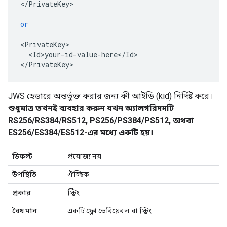
<
/
PrivateKey
>

or
<
PrivateKey
<
Id>your
-
id
-
value
-
here
<
/
Id
>

<
/
PrivateKey
>
JWS হেডারে অন্তর্ভুক্ত করার জন্য কী আইডি (kid) নির্দিষ্ট করে।
শুধুমাত্র তখনই ব্যবহার করুন যখন অ্যালগরিদমটি
RS256/RS384/RS512, PS256/PS384/PS512, অথবা
ES256/ES384/ES512-এর মধ্যে একটি হয়।
ডিফল্ট
প্রযোজ্য নয়
উপস্থিতি
ঐচ্ছিক
প্রকার
স্ট্রিং
বৈধ মান
একটি ফ্লো ভেরিয়েবল বা স্ট্রিং