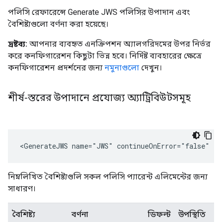
পলিসি রেফারেন্সে Generate JWS পলিসির উপাদান এবং
বৈশিষ্ট্যগুলো বর্ণনা করা হয়েছে।
দ্রষ্টব্য:
আপনার ব্যবহৃত এনক্রিপশন অ্যালগরিদমের উপর নির্ভর
করে কনফিগারেশন কিছুটা ভিন্ন হবে। নির্দিষ্ট ব্যবহারের ক্ষেত্রে
কনফিগারেশন প্রদর্শনের জন্য
নমুনাগুলো
দেখুন।
শীর্ষ-স্তরের উপাদানে প্রযোজ্য অ্যাট্রিবিউটসমূহ
<GenerateJWS name="JWS" continueOnError="false" en
নিম্নলিখিত বৈশিষ্ট্যগুলি সকল পলিসি প্যারেন্ট এলিমেন্টের জন্য
সাধারণ।
বৈশিষ্ট্য
বর্ণনা
ডিফল্ট
উপস্থিতি