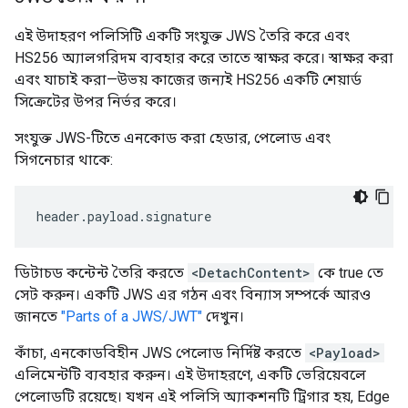
এই উদাহরণ পলিসিটি একটি সংযুক্ত JWS তৈরি করে এবং
HS256 অ্যালগরিদম ব্যবহার করে তাতে স্বাক্ষর করে। স্বাক্ষর করা
এবং যাচাই করা—উভয় কাজের জন্যই HS256 একটি শেয়ার্ড
সিক্রেটের উপর নির্ভর করে।
সংযুক্ত JWS-টিতে এনকোড করা হেডার, পেলোড এবং
সিগনেচার থাকে:
header
.
payload
.
signature
ডিটাচড কন্টেন্ট তৈরি করতে
<DetachContent>
কে true তে
সেট করুন। একটি JWS এর গঠন এবং বিন্যাস সম্পর্কে আরও
জানতে
"Parts of a JWS/JWT"
দেখুন।
কাঁচা, এনকোডবিহীন JWS পেলোড নির্দিষ্ট করতে
<Payload>
এলিমেন্টটি ব্যবহার করুন। এই উদাহরণে, একটি ভেরিয়েবলে
পেলোডটি রয়েছে। যখন এই পলিসি অ্যাকশনটি ট্রিগার হয়, Edge