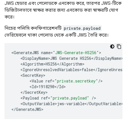
JWS হেডার এবং পেলোডকে এনকোড করে, তারপর JWS-টিকে
ডিজিটালভাবে স্বাক্ষর করার জন্য এনকোড করা স্বাক্ষরটি যোগ
করে।
নিচের পলিসি কনফিগারেশনটি
private.payload
ভেরিয়েবলে থাকা পেলোড থেকে একটি JWS তৈরি করে।
<
GenerateJWS
name
=
"JWS-Generate-HS256"
<
DisplayName>JWS
Generate
HS256
<
/
DisplayName
<
Algorithm>HS256
<
/
Algorithm
<
IgnoreUnresolvedVariables>false
<
/
IgnoreUnresol
<
SecretKey
<
Value
ref
=
"private.secretkey"
/
<
Id>1918290
<
/
Id
<
/
SecretKey
<
Payload
ref
=
"private.payload"
/
<
OutputVariable>jws
-
variable
<
/
OutputVariable
>

<
/
GenerateJWS
>