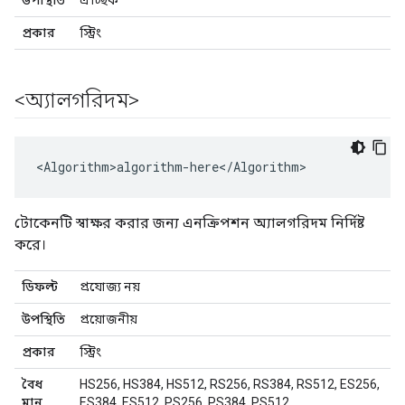
উপস্থিতি
ঐচ্ছিক
প্রকার
স্ট্রিং
<অ্যালগরিদম>
<Algorithm>algorithm-here</Algorithm>
টোকেনটি স্বাক্ষর করার জন্য এনক্রিপশন অ্যালগরিদম নির্দিষ্ট
করে।
ডিফল্ট
প্রযোজ্য নয়
উপস্থিতি
প্রয়োজনীয়
প্রকার
স্ট্রিং
বৈধ
HS256, HS384, HS512, RS256, RS384, RS512, ES256,
মান
ES384, ES512, PS256, PS384, PS512