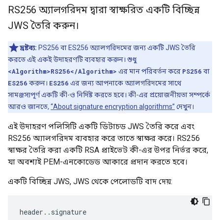
RS256 অ্যালগরিদম দ্বারা স্বাক্ষরিত একটি বিচ্ছিন্ন
JWS তৈরি করুন।
দ্রষ্টব্য:
PS256 বা ES256 অ্যালগরিদমের জন্য একটি JWS তৈরি
করতে এই একই উদাহরণটি ব্যবহার করুন। শুধু
<Algorithm>RS256</Algorithm>
এর মান পরিবর্তন করে
PS256
বা
ES256
করুন।
ES256
এর জন্য আপনাকে অ্যালগরিদমের সাথে
সামঞ্জস্যপূর্ণ একটি কী-ও নির্দিষ্ট করতে হবে। কী-এর প্রয়োজনীয়তা সম্পর্কে
আরও জানতে,
“About signature encryption algorithms”
দেখুন।
এই উদাহরণ পলিসিটি একটি ডিটাচড JWS তৈরি করে এবং
RS256 অ্যালগরিদম ব্যবহার করে তাতে স্বাক্ষর করে। RS256
স্বাক্ষর তৈরি করা একটি RSA প্রাইভেট কী-এর উপর নির্ভর করে,
যা অবশ্যই PEM-এনকোডেড আকারে প্রদান করতে হবে।
একটি বিচ্ছিন্ন JWS, JWS থেকে পেলোডটি বাদ দেয়:
header..signature