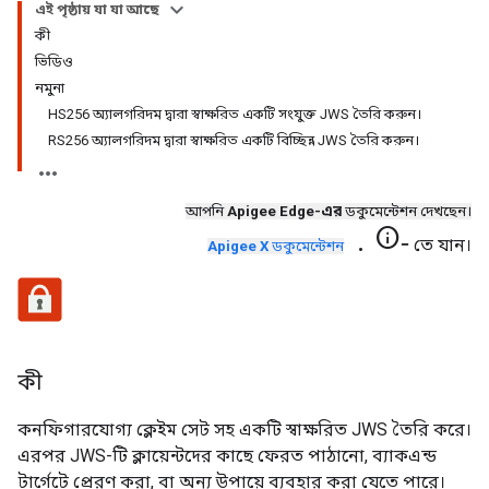
এই পৃষ্ঠায় যা যা আছে
কী
ভিডিও
নমুনা
HS256 অ্যালগরিদম দ্বারা স্বাক্ষরিত একটি সংযুক্ত JWS তৈরি করুন।
RS256 অ্যালগরিদম দ্বারা স্বাক্ষরিত একটি বিচ্ছিন্ন JWS তৈরি করুন।
আপনি
Apigee Edge-এর
ডকুমেন্টেশন দেখছেন।
.info-
তে যান।
Apigee X
ডকুমেন্টেশন
কী
কনফিগারযোগ্য ক্লেইম সেট সহ একটি স্বাক্ষরিত JWS তৈরি করে।
এরপর JWS-টি ক্লায়েন্টদের কাছে ফেরত পাঠানো, ব্যাকএন্ড
টার্গেটে প্রেরণ করা, বা অন্য উপায়ে ব্যবহার করা যেতে পারে।