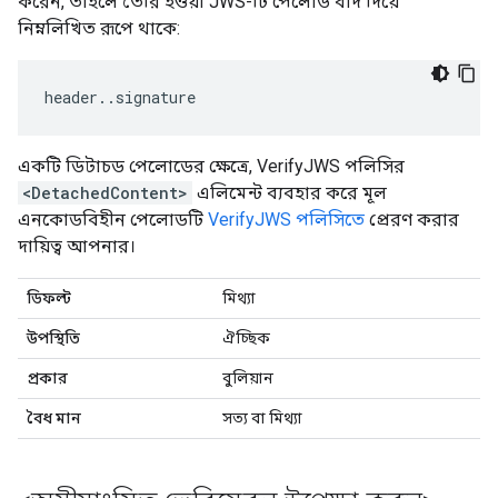
করেন, তাহলে তৈরি হওয়া JWS-টি পেলোড বাদ দিয়ে
নিম্নলিখিত রূপে থাকে:
header..signature
একটি ডিটাচড পেলোডের ক্ষেত্রে, VerifyJWS পলিসির
<DetachedContent>
এলিমেন্ট ব্যবহার করে মূল
এনকোডবিহীন পেলোডটি
VerifyJWS পলিসিতে
প্রেরণ করার
দায়িত্ব আপনার।
ডিফল্ট
মিথ্যা
উপস্থিতি
ঐচ্ছিক
প্রকার
বুলিয়ান
বৈধ মান
সত্য বা মিথ্যা