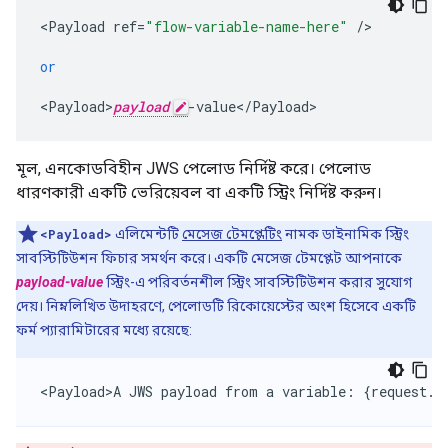
<
Payload
ref
=
"flow-variable-name-here"
/
>

or
<
Payload>
payload
-
value
<
/
Payload
>
মূল, এনকোডবিহীন JWS পেলোড নির্দিষ্ট করে। পেলোড
ধারণকারী একটি ভেরিয়েবল বা একটি স্ট্রিং নির্দিষ্ট করুন।
<Payload>
এলিমেন্টটি
মেসেজ টেমপ্লেটিং
নামক ডাইনামিক স্ট্রিং
সাবস্টিটিউশন ফিচার সমর্থন করে। একটি মেসেজ টেমপ্লেট আপনাকে
payload-value
স্ট্রিং-এ পরিবর্তনশীল স্ট্রিং সাবস্টিটিউশন করার সুযোগ
দেয়। নিম্নলিখিত উদাহরণে, পেলোডটি রিকোয়েস্টের অংশ হিসেবে একটি
ফর্ম প্যারামিটারের মধ্যে রয়েছে:
<
Payload>A
JWS
payload
from
a
variable
:
{
request
.
f