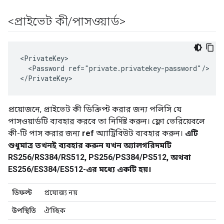
<প্রাইভেট কী
/
পাসওয়ার্ড>
<PrivateKey>

  <Password ref="private.privatekey-password"/>

</PrivateKey>
প্রয়োজনে, প্রাইভেট কী ডিক্রিপ্ট করার জন্য পলিসি যে
পাসওয়ার্ডটি ব্যবহার করবে তা নির্দিষ্ট করুন। ফ্লো ভেরিয়েবলে
কী-টি পাস করার জন্য
ref
অ্যাট্রিবিউট ব্যবহার করুন।
এটি
শুধুমাত্র তখনই ব্যবহার করুন যখন অ্যালগরিদমটি
RS256/RS384/RS512, PS256/PS384/PS512, অথবা
ES256/ES384/ES512-এর মধ্যে একটি হয়।
ডিফল্ট
প্রযোজ্য নয়
উপস্থিতি
ঐচ্ছিক