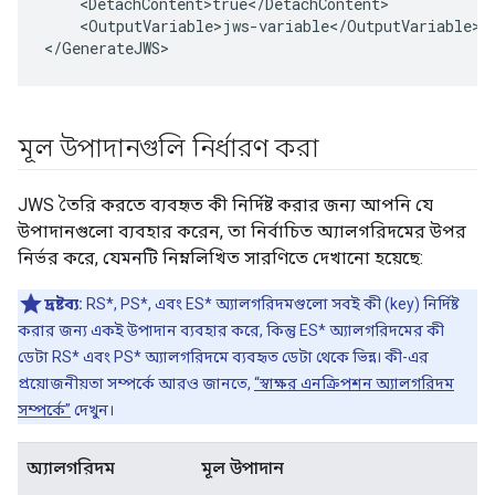
<
DetachContent>true
<
/
DetachContent
<
OutputVariable>jws
-
variable
<
/
OutputVariable
>

<
/
GenerateJWS
>
মূল উপাদানগুলি নির্ধারণ করা
JWS তৈরি করতে ব্যবহৃত কী নির্দিষ্ট করার জন্য আপনি যে
উপাদানগুলো ব্যবহার করেন, তা নির্বাচিত অ্যালগরিদমের উপর
নির্ভর করে, যেমনটি নিম্নলিখিত সারণিতে দেখানো হয়েছে:
দ্রষ্টব্য:
RS*, PS*, এবং ES* অ্যালগরিদমগুলো সবই কী (key) নির্দিষ্ট
করার জন্য একই উপাদান ব্যবহার করে, কিন্তু ES* অ্যালগরিদমের কী
ডেটা RS* এবং PS* অ্যালগরিদমে ব্যবহৃত ডেটা থেকে ভিন্ন। কী-এর
প্রয়োজনীয়তা সম্পর্কে আরও জানতে,
“স্বাক্ষর এনক্রিপশন অ্যালগরিদম
সম্পর্কে”
দেখুন।
অ্যালগরিদম
মূল উপাদান