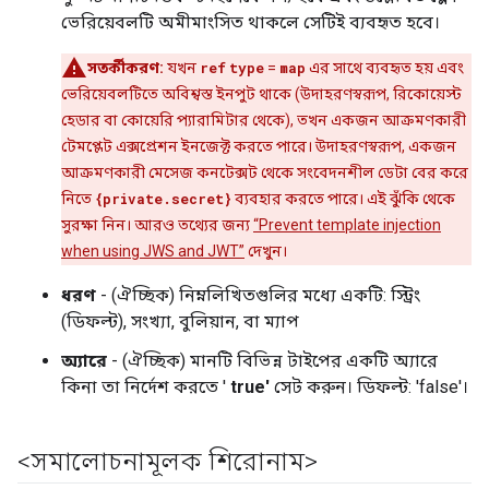
ভেরিয়েবলটি অমীমাংসিত থাকলে সেটিই ব্যবহৃত হবে।
সতর্কীকরণ:
যখন
ref
type
=
map
এর সাথে ব্যবহৃত হয় এবং
ভেরিয়েবলটিতে অবিশ্বস্ত ইনপুট থাকে (উদাহরণস্বরূপ, রিকোয়েস্ট
হেডার বা কোয়েরি প্যারামিটার থেকে), তখন একজন আক্রমণকারী
টেমপ্লেট এক্সপ্রেশন ইনজেক্ট করতে পারে। উদাহরণস্বরূপ, একজন
আক্রমণকারী মেসেজ কনটেক্সট থেকে সংবেদনশীল ডেটা বের করে
নিতে
{private.secret}
ব্যবহার করতে পারে। এই ঝুঁকি থেকে
সুরক্ষা নিন। আরও তথ্যের জন্য
“Prevent template injection
when using JWS and JWT”
দেখুন।
ধরণ
- (ঐচ্ছিক) নিম্নলিখিতগুলির মধ্যে একটি: স্ট্রিং
(ডিফল্ট), সংখ্যা, বুলিয়ান, বা ম্যাপ
অ্যারে
- (ঐচ্ছিক) মানটি বিভিন্ন টাইপের একটি অ্যারে
কিনা তা নির্দেশ করতে '
true'
সেট করুন। ডিফল্ট: 'false'।
<সমালোচনামূলক শিরোনাম>