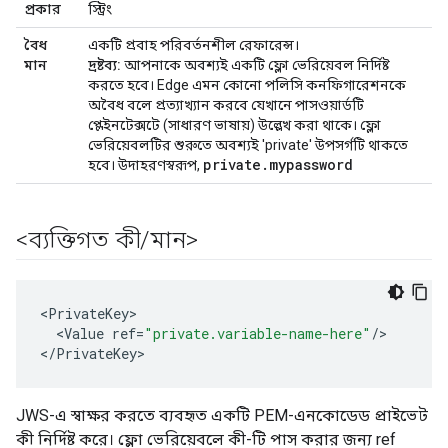
প্রকার
স্ট্রিং
বৈধ
একটি প্রবাহ পরিবর্তনশীল রেফারেন্স।
মান
দ্রষ্টব্য:
আপনাকে অবশ্যই একটি ফ্লো ভেরিয়েবল নির্দিষ্ট
করতে হবে। Edge এমন কোনো পলিসি কনফিগারেশনকে
অবৈধ বলে প্রত্যাখ্যান করবে যেখানে পাসওয়ার্ডটি
প্লেইনটেক্সটে (সাধারণ ভাষায়) উল্লেখ করা থাকে। ফ্লো
ভেরিয়েবলটির শুরুতে অবশ্যই 'private' উপসর্গটি থাকতে
private.mypassword
হবে। উদাহরণস্বরূপ,
<ব্যক্তিগত কী
/
মান>
<
PrivateKey
<
Value
ref
=
"private.variable-name-here"
/
>

<
/
PrivateKey
>
JWS-এ স্বাক্ষর করতে ব্যবহৃত একটি PEM-এনকোডেড প্রাইভেট
কী নির্দিষ্ট করে। ফ্লো ভেরিয়েবলে কী-টি পাস করার জন্য ref