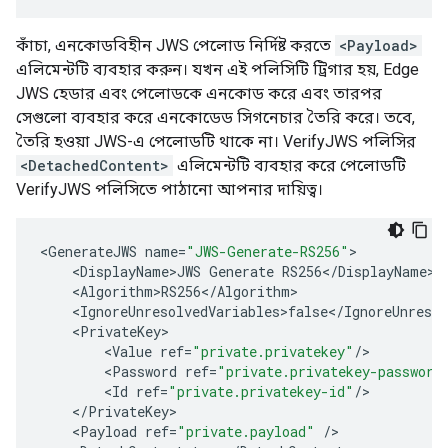
কাঁচা, এনকোডবিহীন JWS পেলোড নির্দিষ্ট করতে
<Payload>
এলিমেন্টটি ব্যবহার করুন। যখন এই পলিসিটি ট্রিগার হয়, Edge
JWS হেডার এবং পেলোডকে এনকোড করে এবং তারপর
সেগুলো ব্যবহার করে এনকোডেড সিগনেচার তৈরি করে। তবে,
তৈরি হওয়া JWS-এ পেলোডটি থাকে না। VerifyJWS পলিসির
<DetachedContent>
এলিমেন্টটি ব্যবহার করে পেলোডটি
VerifyJWS পলিসিতে পাঠানো আপনার দায়িত্ব।
<
GenerateJWS
name
=
"JWS-Generate-RS256"
<
DisplayName>JWS
Generate
RS256
<
/
DisplayName
<
Algorithm>RS256
<
/
Algorithm
<
IgnoreUnresolvedVariables>false
<
/
IgnoreUnresol
<
PrivateKey
<
Value
ref
=
"private.privatekey"
/
<
Password
ref
=
"private.privatekey-password
<
Id
ref
=
"private.privatekey-id"
/
<
/
PrivateKey
<
Payload
ref
=
"private.payload"
/