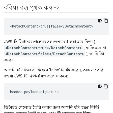
<বিষয়বস্তু পৃথক করুন>
<DetachContent>true|false</DetachContent>
JWS-টি ডিটাচড পেলোড সহ জেনারেট করা হবে কিনা (
<DetachContent>true</DetachContent>
, নাকি হবে না
<DetachContent>false</DetachContent>
), তা নির্দিষ্ট
করে।
আপনি যদি ডিফল্ট হিসেবে 'false' নির্দিষ্ট করেন, তাহলে তৈরি
হওয়া JWS-টি নিম্নলিখিত রূপে থাকবে:
header
.
payload
.
signature
ডিটাচড পেলোড তৈরি করার জন্য আপনি যদি 'true' নির্দিষ্ট