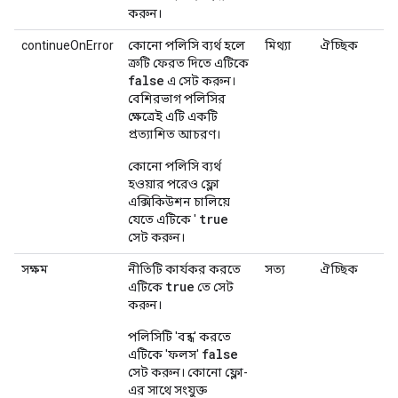
করুন।
continueOnError
কোনো পলিসি ব্যর্থ হলে
মিথ্যা
ঐচ্ছিক
ত্রুটি ফেরত দিতে এটিকে
false
এ সেট করুন।
বেশিরভাগ পলিসির
ক্ষেত্রেই এটি একটি
প্রত্যাশিত আচরণ।
কোনো পলিসি ব্যর্থ
হওয়ার পরেও ফ্লো
এক্সিকিউশন চালিয়ে
true
যেতে এটিকে '
সেট করুন।
সক্ষম
নীতিটি কার্যকর করতে
সত্য
ঐচ্ছিক
true
এটিকে
তে সেট
করুন।
পলিসিটি 'বন্ধ' করতে
false
এটিকে 'ফলস'
সেট করুন। কোনো ফ্লো-
এর সাথে সংযুক্ত