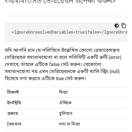
<অমীমাংসিত ভেরিয়েবল উপেক্ষা করুন>
<IgnoreUnresolvedVariables>true|false</IgnoreUnres
যদি আপনি চান যে পলিসিতে উল্লেখিত কোনো রেফারেন্সকৃত
ভেরিয়েবল সমাধানযোগ্য না হলে পলিসিটি একটি ত্রুটি (error)
দেখাবে, তাহলে এটিকে false সেট করুন। যেকোনো
সমাধানযোগ্য নয় এমন ভেরিয়েবলকে একটি খালি স্ট্রিং (null)
হিসেবে গণ্য করতে এটিকে true সেট করুন।
ডিফল্ট
মিথ্যা
উপস্থিতি
ঐচ্ছিক
প্রকার
বুলিয়ান
বৈধ মান
সত্য বা মিথ্যা