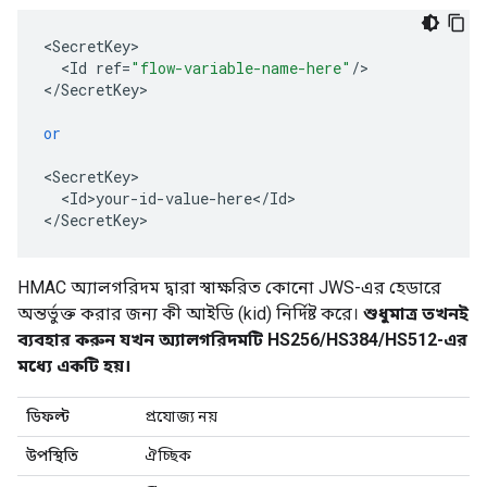
<
SecretKey
<
Id
ref
=
"flow-variable-name-here"
/
>

<
/
SecretKey
>

or
<
SecretKey
<
Id>your
-
id
-
value
-
here
<
/
Id
>

<
/
SecretKey
>
HMAC অ্যালগরিদম দ্বারা স্বাক্ষরিত কোনো JWS-এর হেডারে
অন্তর্ভুক্ত করার জন্য কী আইডি (kid) নির্দিষ্ট করে।
শুধুমাত্র তখনই
ব্যবহার করুন যখন অ্যালগরিদমটি HS256/HS384/HS512-এর
মধ্যে একটি হয়।
ডিফল্ট
প্রযোজ্য নয়
উপস্থিতি
ঐচ্ছিক