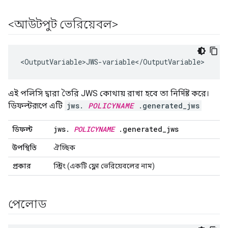
<আউটপুট ভেরিয়েবল>
<
OutputVariable>JWS
-
variable
<
/
OutputVariable
>
এই পলিসি দ্বারা তৈরি JWS কোথায় রাখা হবে তা নির্দিষ্ট করে।
ডিফল্টরূপে এটি
jws.
POLICYNAME
.generated_jws
jws
.
POLICYNAME
.
generated
_
jws
ডিফল্ট
উপস্থিতি
ঐচ্ছিক
প্রকার
স্ট্রিং (একটি ফ্লো ভেরিয়েবলের নাম)
পেলোড