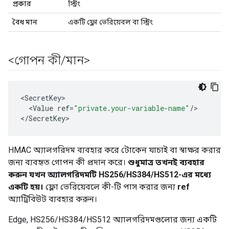
প্রকার
স্ট্রিং
বৈধ মান
একটি ফ্লো ভেরিয়েবল বা স্ট্রিং
<গোপন কী
/
মান>
<
SecretKey
<
Value
ref
=
"private.your-variable-name"
/
>

<
/
SecretKey
>
HMAC অ্যালগরিদম ব্যবহার করে টোকেন যাচাই বা স্বাক্ষর করার
জন্য ব্যবহৃত গোপন কী প্রদান করে।
শুধুমাত্র তখনই ব্যবহার
করুন যখন অ্যালগরিদমটি HS256/HS384/HS512-এর মধ্যে
একটি হয়।
ফ্লো ভেরিয়েবলে কী-টি পাস করার জন্য
ref
অ্যাট্রিবিউট ব্যবহার করুন।
Edge, HS256/HS384/HS512 অ্যালগরিদমগুলোর জন্য একটি