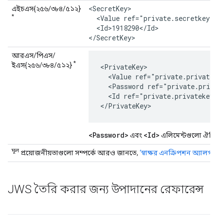
<SecretKey>

এইচএস{২৫৬/৩৮৪/৫১২}
*
  <Value ref="private.secretkey"/
  <Id>1918290</Id>

</SecretKey>
আরএস/পিএস/
*
ইএস{২৫৬/৩৮৪/৫১২}
<PrivateKey>

  <Value ref="private.privatek
  <Password ref="private.priva
  <Id ref="private.privatekey-
</PrivateKey>
<Password>
<Id>
এবং
এলিমেন্টগুলো ঐচ্ছ
মূল
প্রয়োজনীয়তাগুলো সম্পর্কে আরও জানতে,
‘স্বাক্ষর এনক্রিপশন অ্যালগরি
JWS তৈরি করার জন্য উপাদানের রেফারেন্স