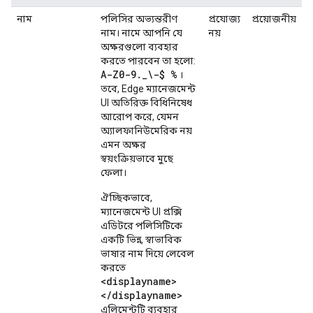
নাম
পলিসির অভ্যন্তরীণ
প্রযোজ্য
প্রয়োজনীয়
নাম। নামে আপনি যে
নয়
অক্ষরগুলো ব্যবহার
করতে পারবেন তা হলো:
A-Z0-9
.
_
\-$ %
।
তবে, Edge ম্যানেজমেন্ট
UI অতিরিক্ত বিধিনিষেধ
আরোপ করে, যেমন
অ্যালফানিউমেরিক নয়
এমন অক্ষর
স্বয়ংক্রিয়ভাবে মুছে
ফেলা।
ঐচ্ছিকভাবে,
ম্যানেজমেন্ট UI প্রক্সি
এডিটরে পলিসিটিকে
একটি ভিন্ন, স্বাভাবিক
ভাষার নাম দিয়ে লেবেল
করতে
<displayname>
</displayname>
এলিমেন্টটি ব্যবহার