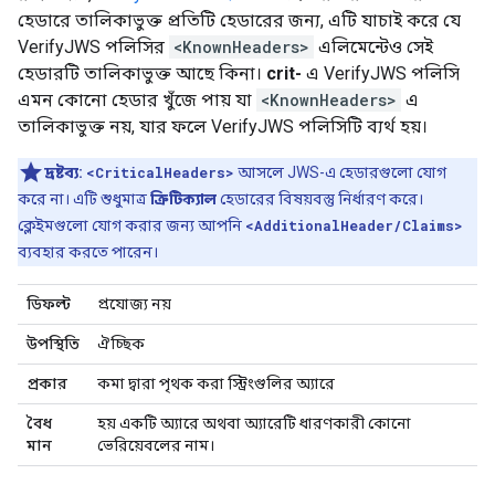
হেডারে তালিকাভুক্ত প্রতিটি হেডারের জন্য, এটি যাচাই করে যে
VerifyJWS পলিসির
<KnownHeaders>
এলিমেন্টেও সেই
হেডারটি তালিকাভুক্ত আছে কিনা।
crit-
এ VerifyJWS পলিসি
এমন কোনো হেডার খুঁজে পায় যা
<KnownHeaders>
এ
তালিকাভুক্ত নয়, যার ফলে VerifyJWS পলিসিটি ব্যর্থ হয়।
দ্রষ্টব্য:
<CriticalHeaders>
আসলে JWS-এ হেডারগুলো যোগ
করে না। এটি শুধুমাত্র
ক্রিটিক্যাল
হেডারের বিষয়বস্তু নির্ধারণ করে।
ক্লেইমগুলো যোগ করার জন্য আপনি
<AdditionalHeader/Claims>
ব্যবহার করতে পারেন।
ডিফল্ট
প্রযোজ্য নয়
উপস্থিতি
ঐচ্ছিক
প্রকার
কমা দ্বারা পৃথক করা স্ট্রিংগুলির অ্যারে
বৈধ
হয় একটি অ্যারে অথবা অ্যারেটি ধারণকারী কোনো
মান
ভেরিয়েবলের নাম।