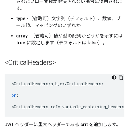
されたフロー変数が解決されない場合に使用されま
す。
type
-（省略可）文字列（デフォルト）、数値、ブ
ール値、マッピングのいずれか
array
-（省略可）値が型の配列かどうかを示すには
true
に設定します（デフォルトは false）。
<Critical
Headers>
<
CriticalHeaders>a
,
b
,
c
<
/
CriticalHeaders
>

or
:
<
CriticalHeaders
ref
=
’
variable_containing_headers
’
/
JWT ヘッダーに重大ヘッダーである
crit
を追加します。