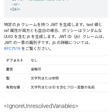
-
or
-
<
Id
/
>
特定の jti クレームを持つ JWT を生成します。text 値と
ref 属性が両方とも空白の場合、ポリシーはランダムな
UUID を含む jti を生成します。JWT ID（jti）クレームは、
JWT の一意の識別子です。jti の詳細については、
RFC7519
をご覧ください。
デフォルト
なし
要否
省略可
型
文字列または参照
有効な値
文字列または ID を含むフロー変数の名前
<Ignore
Unresolved
Variables>