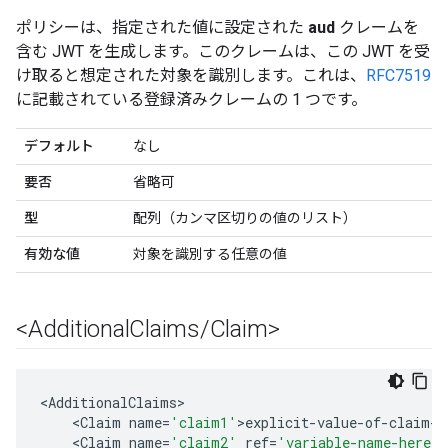
ポリシーは、指定された値に設定された
aud
クレームを
含む JWT を生成します。このクレームは、この JWT を受
け取ると想定された対象を識別します。これは、
RFC7519
に記載されている登録済みクレームの 1 つです。
デフォルト
なし
要否
省略可
型
配列（カンマ区切りの値のリスト）
有効な値
対象を識別する任意の値
<Additional
Claims
/
Claim>
<
AdditionalClaims
<
Claim
name
=
'claim1'
>
explicit
-
value
-
of
-
claim
-
h
<
Claim
name
=
'claim2'
ref
=
'variable-name-here'
/