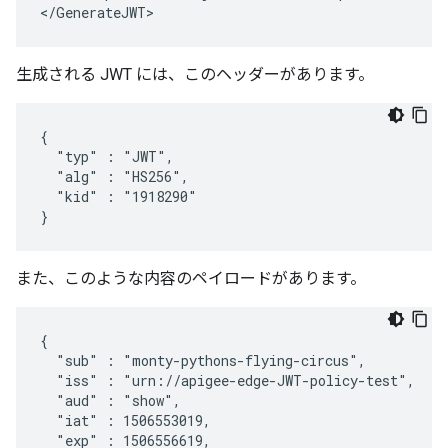
<
/
GenerateJWT
>
生成される JWT には、このヘッダーがあります。
{

  "typ" : "JWT",

  "alg" : "HS256",

  "kid" : "1918290"

}
また、このような内容のペイロードがあります。
{

  "sub" : "monty-pythons-flying-circus",

  "iss" : "urn://apigee-edge-JWT-policy-test",

  "aud" : "show",

  "iat" : 1506553019,

  "exp" : 1506556619,
