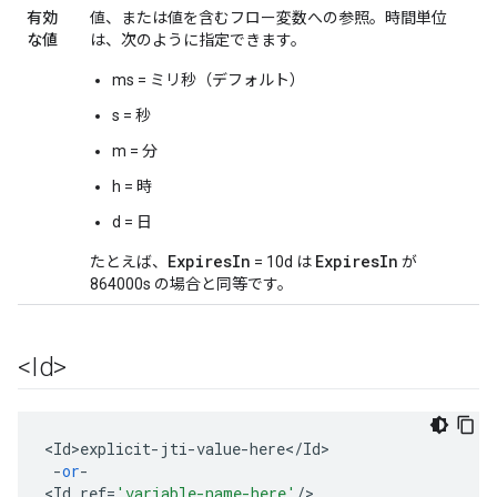
有効
値、または値を含むフロー変数への参照。時間単位
な値
は、次のように指定できます。
ms = ミリ秒（デフォルト）
s = 秒
m = 分
h = 時
d = 日
ExpiresIn
ExpiresIn
たとえば、
= 10d は
が
864000s の場合と同等です。
<Id>
<
Id>explicit
-
jti
-
value
-
here
<
/
Id
-
or
-
<
Id
ref
=
'variable-name-here'
/