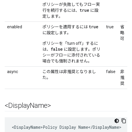
ポリシーが失敗してもフロー実
true
行を続行するには、
に設
定します。
true
enabled
ポリシーを適用するには
true
省
に設定します。
略
可
ポリシーを「turn off」するに
false
は、
に設定します。ポリ
シーがフローに添付されている
場合でも強制されません。
async
この属性は非推奨となりまし
false
非
た。
推
奨
<Display
Name>
<DisplayName>Policy Display Name</DisplayName>