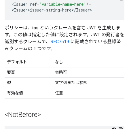
<
Issuer
ref
=
'variable-name-here'
/
>

<
Issuer>issuer
-
string
-
here
<
/
Issuer
>
ポリシーは、
iss
というクレームを含む JWT を生成しま
す。この値は指定した値に設定されます。JWT の発行者を
識別するクレームで、
RFC7519
に記載されている登録済
みクレームの 1 つです。
デフォルト
なし
要否
省略可
型
文字列または参照
有効な値
任意
<Not
Before>