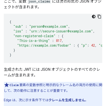
ここで、変数
json_claims
には次の形式の JSON オブジ
ェクトが含まれます。
{
"sub"
:
"person@example.com"
,
"iss"
:
"urn://secure-issuer@example.com"
,
"non-registered-claim"
:
{
"This-is-a-thing"
:
817
,
"https://example.com/foobar"
:
{
"p"
:
42
,
"q"
}
}
生成された JWT には JSON オブジェクトのすべてのクレ
ームが含まれます。
Claim
要素の変数参照と明示的なクレーム名の両方の使用に関
して、次の動作に注意することが重要です。
Edge は、次に示す条件下では
クレームを生成しません
。