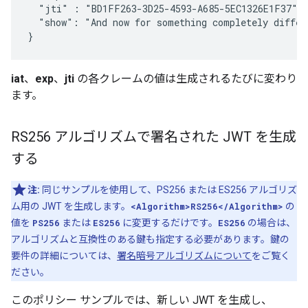
  "jti" : "BD1FF263-3D25-4593-A685-5EC1326E1F37",

  "show": "And now for something completely differe
}
iat
、
exp
、
jti
の各クレームの値は生成されるたびに変わり
ます。
RS256 アルゴリズムで署名された JWT を生成
する
注:
同じサンプルを使用して、PS256 または ES256 アルゴリズ
ム用の JWT を生成します。
<Algorithm>RS256</Algorithm>
の
値を
PS256
または
ES256
に変更するだけです。
ES256
の場合は、
アルゴリズムと互換性のある鍵も指定する必要があります。鍵の
要件の詳細については、
署名暗号アルゴリズムについて
をご覧く
ださい。
このポリシー サンプルでは、新しい JWT を生成し、