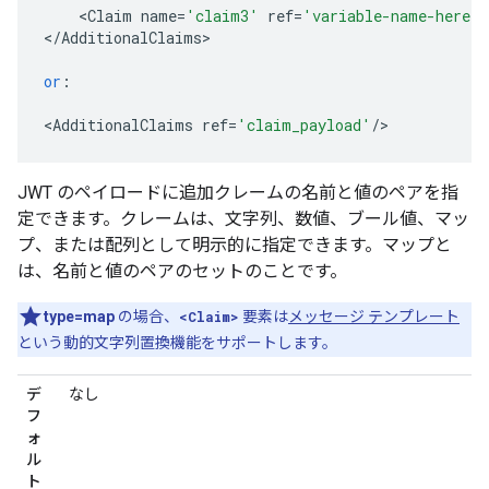
<
Claim
name
=
'claim3'
ref
=
'variable-name-here'
<
/
AdditionalClaims
>

or
:
<
AdditionalClaims
ref
=
'claim_payload'
/
>
JWT のペイロードに追加クレームの名前と値のペアを指
定できます。クレームは、文字列、数値、ブール値、マッ
プ、または配列として明示的に指定できます。マップと
は、名前と値のペアのセットのことです。
type=map
の場合、
<Claim>
要素は
メッセージ テンプレート
という動的文字列置換機能をサポートします。
デ
なし
フ
ォ
ル
ト