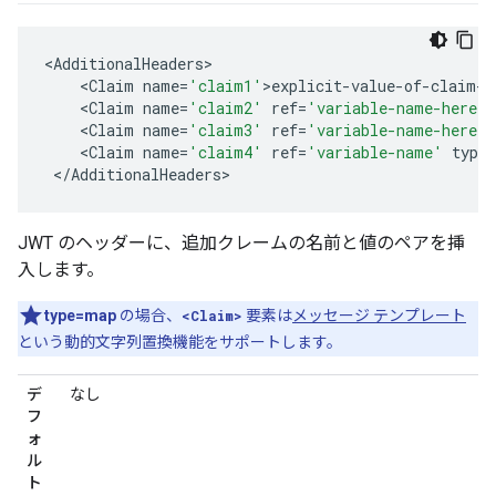
<
AdditionalHeaders
<
Claim
name
=
'claim1'
>
explicit
-
value
-
of
-
claim
-
h
<
Claim
name
=
'claim2'
ref
=
'variable-name-here'
/
<
Claim
name
=
'claim3'
ref
=
'variable-name-here'
<
Claim
name
=
'claim4'
ref
=
'variable-name'
type
=
<
/
AdditionalHeaders
>
JWT のヘッダーに、追加クレームの名前と値のペアを挿
入します。
type=map
の場合、
<Claim>
要素は
メッセージ テンプレート
という動的文字列置換機能をサポートします。
デ
なし
フ
ォ
ル
ト