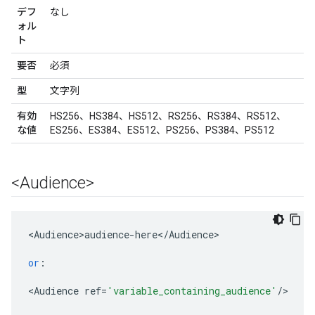
デフ
なし
ォル
ト
要否
必須
型
文字列
有効
HS256、HS384、HS512、RS256、RS384、RS512、
な値
ES256、ES384、ES512、PS256、PS384、PS512
<Audience>
<
Audience>audience
-
here
<
/
Audience
>

or
:
<
Audience
ref
=
'variable_containing_audience'
/
>