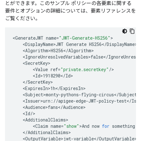
とができます。このサンプル ポリシーの各要素に関する
要件とオプションの詳細については、要素リファレンスを
ご覧ください。
<
GenerateJWT
name
=
"JWT-Generate-HS256"
<
DisplayName>JWT
Generate
HS256
<
/
DisplayName
<
Algorithm>HS256
<
/
Algorithm
<
IgnoreUnresolvedVariables>false
<
/
IgnoreUnresol
<
SecretKey
<
Value
ref
=
"private.secretkey"
/
<
Id>1918290
<
/
Id
<
/
SecretKey
<
ExpiresIn>1h
<
/
ExpiresIn
<
Subject>monty
-
pythons
-
flying
-
circus
<
/
Subject
<
Issuer>urn
:
//
apigee
-
edge
-
JWT
-
policy
-
test
<
/
Iss
<
Audience>fans
<
/
Audience
<
Id
/
<
AdditionalClaims
<
Claim
name
=
"show"
>
And
now
for
something
c
<
/
AdditionalClaims
<
OutputVariable>jwt
-
variable
<
/
OutputVariable
>
