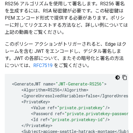
RS256 アルゴリズムを使用して署名します。RS256 署名
を生成するには、RSA 秘密鍵が必要です。この秘密鍵は
PEM エンコード形式で提供する必要があります。ポリシ
ーに対してリクエストする方法など、詳しい例については
上記の動画をご覧ください。
このポリシー アクションがトリガーされると、Edge はク
レームを含む JWT をエンコードし、デジタル署名しま
す。JWT の各部について、またその暗号化と署名の方法
については、
RFC7519
をご覧ください。
<
GenerateJWT
name
=
"JWT-Generate-RS256"
<
Algorithm>RS256
<
/
Algorithm
<
IgnoreUnresolvedVariables>false
<
/
IgnoreUnresol
<
PrivateKey
<
Value
ref
=
"private.privatekey"
/
<
Password
ref
=
"private.privatekey-password
<
Id
ref
=
"private.privatekey-id"
/
<
/
PrivateKey
<
Subject>apigee
-
seattle
-
hatrack
-
montage
<
/
Subje