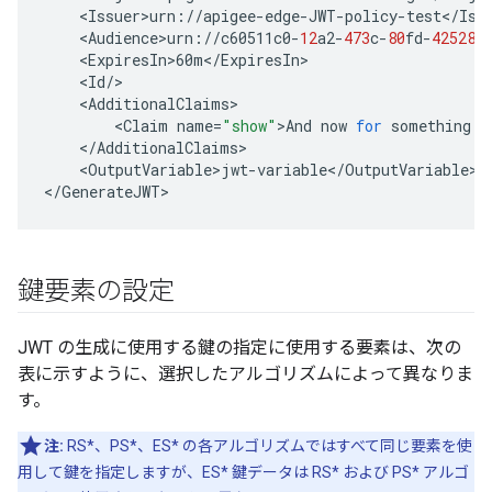
<
Issuer>urn
:
//
apigee
-
edge
-
JWT
-
policy
-
test
<
/
Iss
<
Audience>urn
:
//
c60511c0
-
12
a2
-
473
c
-
80
fd
-
42528
e
<
ExpiresIn>60m
<
/
ExpiresIn
<
Id
/
<
AdditionalClaims
<
Claim
name
=
"show"
>
And
now
for
something
c
<
/
AdditionalClaims
<
OutputVariable>jwt
-
variable
<
/
OutputVariable
>

<
/
GenerateJWT
>
鍵要素の設定
JWT の生成に使用する鍵の指定に使用する要素は、次の
表に示すように、選択したアルゴリズムによって異なりま
す。
注:
RS*、PS*、ES* の各アルゴリズムではすべて同じ要素を使
用して鍵を指定しますが、ES* 鍵データは RS* および PS* アルゴ