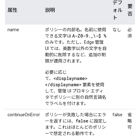
デフ
要
属性
説明
ォル
否
ト
name
ポリシーの内部名。名前に使用
なし
必
A-Z0-9
.
_
\-$ %
できる文字は
須
のみです。ただし、Edge 管理
UI では、英数字以外の文字を自
動的に削除するなど、追加の制
限が適用されます。
必要に応じ
<displayname>
て、
</displayname>
要素を使用
して、管理 UI プロキシ エディ
タでポリシーに別の自然言語名
でラベルを付けます。
continueOnError
ポリシーが失敗した場合にエラ
false
省
false
ーを返すには、
に設定し
略
ます。これはほとんどのポリシ
可
ーで想定される動作です。