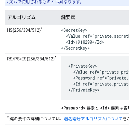
リズムで使用されるものとは異なります。
アルゴリズム
鍵要素
*
<SecretKey>

HS{256/384/512}
  <Value ref="private.secretkey
  <Id>1918290</Id>

</SecretKey>
*
RS/PS/ES{256/384/512}
<PrivateKey>

  <Value ref="private.privat
  <Password ref="private.pr
  <Id ref="private.privateke
</PrivateKey>
<Password>
<Id>
要素と
要素は省略
*
鍵の要件の詳細については、
署名暗号アルゴリズムについて
をご