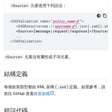
<Source>
元素使用下列語法：
<OASValidation name="
policy_name
">

   <OASResource>oas://
specname
[.json|.yaml|.yml]
<Source>[message|request|response]</Source>
   ...

</OASValidation>
<Source>
元素沒有屬性或子項元素。
結構定義
每個政策類型都由 XML 架構 (
.xsd
) 定義。如需參考，請
前往 GitHub 查看
政策架構
。
錯誤代碼