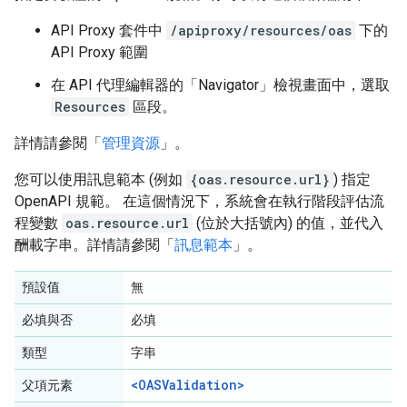
API Proxy 套件中
/apiproxy/resources/oas
下的
API Proxy 範圍
在 API 代理編輯器的「Navigator」檢視畫面中，選取
Resources
區段。
詳情請參閱「
管理資源
」。
您可以使用訊息範本 (例如
{oas.resource.url}
) 指定
OpenAPI 規範。 在這個情況下，系統會在執行階段評估流
程變數
oas.resource.url
(位於大括號內) 的值，並代入
酬載字串。詳情請參閱「
訊息範本
」。
預設值
無
必填與否
必填
類型
字串
<OASValidation>
父項元素