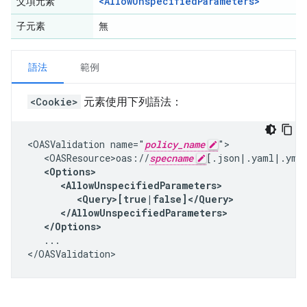
<AllowUnspecifiedParameters>
父項元素
子元素
無
語法
範例
<Cookie>
元素使用下列語法：
<OASValidation name="
policy_name
">

   <OASResource>oas://
specname
[.json|.yaml|.yml]
<Options>

      <AllowUnspecifiedParameters>

         <Query>[true|false]</Query>

      </AllowUnspecifiedParameters>

   </Options>
   ...

</OASValidation>