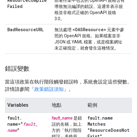
Resource
Compile
部署作業中包含的 OpenAPI 規格含有
Failed
導致無法編譯的錯誤。這通常表示規
格並非格式正確的 OpenAPI 規格
3.0。
Bad
Resource
URL
<OASResource>
無法處理
元素中參
照的 OpenAPI 規格。如果檔案並非
JSON 或 YAML 檔案，或是檔案網址
未正確指定，就會發生這種情況。
錯誤變數
當這項政策在執行階段觸發錯誤時，系統會設定這些變數。
詳情請參閱「
政策錯誤須知
」。
Variables
地點
範例
fault
.
fault
.
name
fault_name
是錯
name="
fault
_
Matches
誤的名稱，如上
name
"
"Resource
Does
Not
方的「執行階段
Exist"
錯誤」
表格所