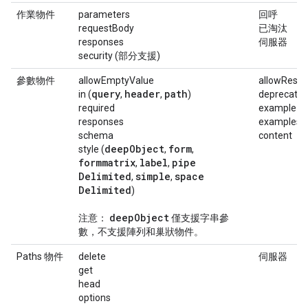
作業物件
parameters
回呼
requestBody
已淘汰
responses
伺服器
security (部分支援)
參數物件
allowEmptyValue
allowReser
query
header
path
in (
,
,
)
deprecate
required
example
responses
examples
schema
content
deep
Object
form
style (
,
,
formmatrix
label
pipe
,
,
Delimited
simple
space
,
,
Delimited
)
deep
Object
注意：
僅支援字串參
數，不支援陣列和巢狀物件。
Paths 物件
delete
伺服器
get
head
options