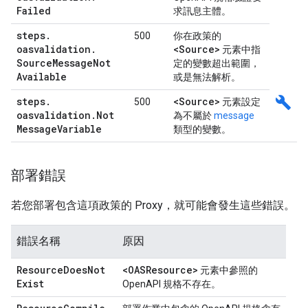
Failed
求訊息主體。
steps
.
500
你在政策的
oasvalidation
.
<Source>
元素中指
Source
Message
Not
定的變數超出範圍，
Available
或是無法解析。
build
steps
.
<Source>
500
元素設定
oasvalidation
.
Not
為不屬於
message
Message
Variable
類型的變數。
部署錯誤
若您部署包含這項政策的 Proxy，就可能會發生這些錯誤。
錯誤名稱
原因
Resource
Does
Not
<OASResource>
元素中參照的
Exist
OpenAPI 規格不存在。