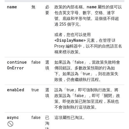
name
name
無
必
政策的內部名稱。
屬性的值可以
要
包含英文字母、數字、空格、連字
號、底線和半形句號。這個值不得超
過 255 個字元。
或者，您也可以使用
<DisplayName>
元素，在管理 UI
Proxy 編輯器中，以不同的自然語言名
稱來標示政策。
continue
false
選
如果設為「false」，當政策失敗時會
On
Error
填
傳回錯誤。多數政策預期的行為如
下。如果設為「true」，則在政策失
敗後，仍會繼續執行流程。
enabled
true
選
設為「true」即可強制執行政策。將
填
政策設為「false」，即可「關閉」政
策。即使政策已附加至流程，系統也
不會強制執行這項政策。
async
false
已
這項屬性已淘汰。
not_interested
淘