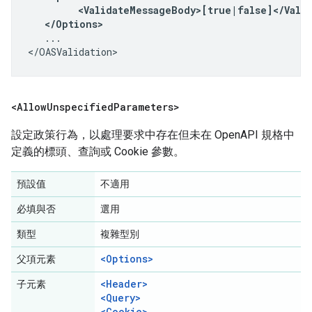
         <ValidateMessageBody>[true|false]</Valid
   </Options>
   ...

</OASValidation>
<Allow
Unspecified
Parameters>
設定政策行為，以處理要求中存在但未在 OpenAPI 規格中
定義的標頭、查詢或 Cookie 參數。
預設值
不適用
必填與否
選用
類型
複雜型別
<Options>
父項元素
<Header>
子元素
<Query>
<Cookie>