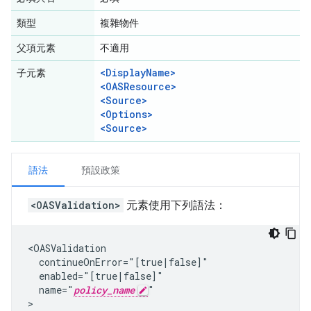
類型
複雜物件
父項元素
不適用
<DisplayName>
子元素
<OASResource>
<Source>
<Options>
<Source>
語法
預設政策
<OASValidation>
元素使用下列語法：
<OASValidation

  continueOnError="[true|false]"

  enabled="[true|false]"

  name="
policy_name
"

>
