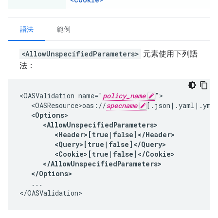
語法
範例
<AllowUnspecifiedParameters>
元素使用下列語
法：
<OASValidation name="
policy_name
">

   <OASResource>oas://
specname
[.json|.yaml|.yml]
<Options>

      <AllowUnspecifiedParameters>

         <Header>[true|false]</Header>

         <Query>[true|false]</Query>

         <Cookie>[true|false]</Cookie>

      </AllowUnspecifiedParameters>

   </Options>
   ...

</OASValidation>