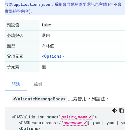
設為
application/json
，系統會自動驗證要求訊息主體 (但不會
實際驗證內容)。
預設值
false
必填與否
選用
類型
布林值
<Options>
父項元素
子元素
無
語法
範例
<ValidateMessageBody>
元素使用下列語法：
<OASValidation name="
policy_name
">

   <OASResource>oas://
specname
[.json|.yaml|.yml]
<Options>
