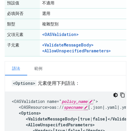
預設值
不適用
必填與否
選用
類型
複雜型別
<OASValidation>
父項元素
<ValidateMessageBody>
子元素
<AllowUnspecifiedParameters>
語法
範例
<Options>
元素使用下列語法：
<OASValidation name="
policy_name
">

   <OASResource>oas://
specname
   <Options>

      <ValidateMessageBody>[true|false]</Validate
      <AllowUnspecifiedParameters>

         <Header>[true|false]</Header>
