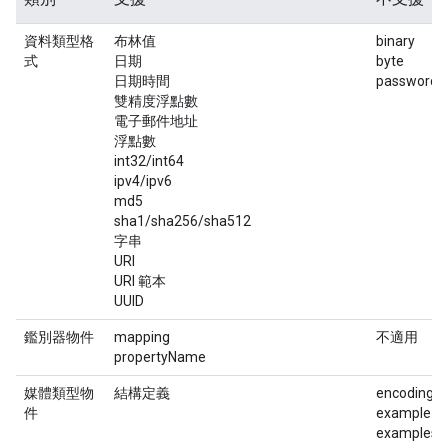
資料類型格
布林值
binary
式
日期
byte
日期時間
password
雙精度浮點數
電子郵件地址
浮點數
int32/int64
ipv4/ipv6
md5
sha1/sha256/sha512
字串
URI
URI 範本
UUID
鑑別器物件
mapping
不適用
propertyName
媒體類型物
結構定義
encoding
件
example
examples