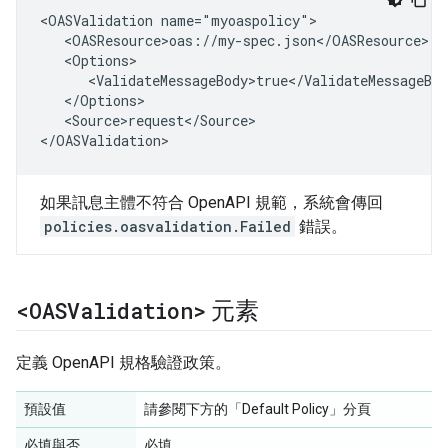
<OASValidation name="myoaspolicy">

   <OASResource>oas://my-spec.json</OASResource>

   <Options>

      <ValidateMessageBody>true</ValidateMessageBod
   </Options>

   <Source>request</Source>

</OASValidation>
如果訊息主體不符合 OpenAPI 規範，系統會傳回
policies.oasvalidation.Failed
錯誤。
<OASValidation>
元素
定義 OpenAPI 規格驗證政策。
預設值
請參閱下方的「Default Policy」
分頁
必填與否
必填