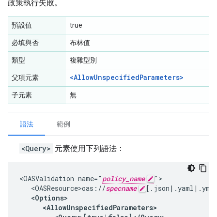
政策執行失敗。
預設值
true
必填與否
布林值
類型
複雜型別
<AllowUnspecifiedParameters>
父項元素
子元素
無
語法
範例
<Query>
元素使用下列語法：
<OASValidation name="
policy_name
">

   <OASResource>oas://
specname
[.json|.yaml|.yml]
<Options>

      <AllowUnspecifiedParameters>
