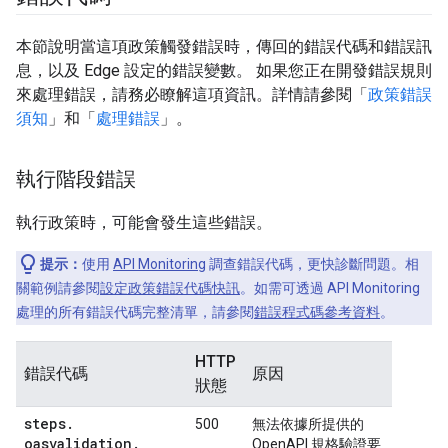
本節說明當這項政策觸發錯誤時，傳回的錯誤代碼和錯誤訊
息，以及 Edge 設定的錯誤變數。 如果您正在開發錯誤規則
來處理錯誤，請務必瞭解這項資訊。詳情請參閱「
政策錯誤
須知
」和「
處理錯誤
」。
執行階段錯誤
執行政策時，可能會發生這些錯誤。
提示：
使用
API Monitoring
調查錯誤代碼，更快診斷問題。相
關範例請參閱
設定政策錯誤代碼快訊
。如需可透過 API Monitoring
處理的所有錯誤代碼完整清單，請參閱
錯誤程式碼參考資料
。
HTTP
錯誤代碼
原因
狀態
steps
.
500
無法依據所提供的
oasvalidation
.
OpenAPI 規格驗證要