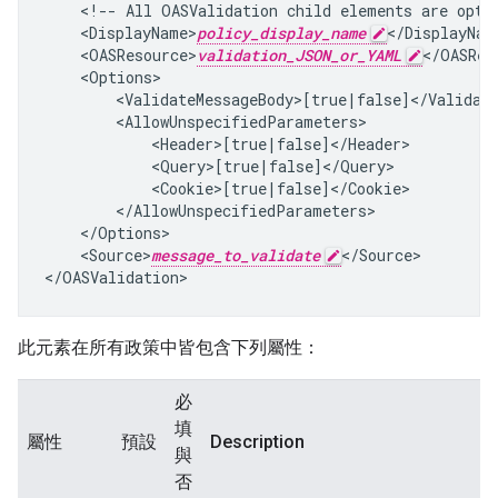
    <!-- All OASValidation child elements are optio
    <DisplayName>
policy_display_name
</DisplayName
    <OASResource>
validation_JSON_or_YAML
</OASReso
    <Options>

        <ValidateMessageBody>[true|false]</Validate
        <AllowUnspecifiedParameters>

            <Header>[true|false]</Header>

            <Query>[true|false]</Query>

            <Cookie>[true|false]</Cookie>

        </AllowUnspecifiedParameters>

    </Options>

    <Source>
message_to_validate
</Source>

</OASValidation>
此元素在所有政策中皆包含下列屬性：
必
填
屬性
預設
Description
與
否