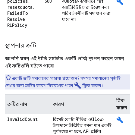
policies
.
<Quota>
ref
build
500
উপাদানে
resetquota
.
অ্যাট্রিবিউট দ্বারা উল্লেখ করা
Failed
To
পরিবর্তনশীলটি সমাধান করা
Resolve
যাবে না।
RLPolicy
স্থাপনার ত্রুটি
আপনি যখন এই নীতি সম্বলিত একটি প্রক্সি স্থাপন করেন তখন
এই ত্রুটিগুলি ঘটতে পারে৷
একটি ত্রুটি সমাধানের সাহায্য প্রয়োজন? সমস্যা সমাধানের পৃষ্ঠাটি
build
দেখার জন্য ত্রুটির কারণ বিবরণের পাশে
ক্লিক করুন।
ঠিক
ত্রুটির নাম
কারণ
করুন
Invalid
Count
<Allow>
build
রিসেট কোটা নীতির
উপাদানে উল্লিখিত গণনা মান একটি
পূর্ণসংখ্যা না হলে, API প্রক্সির