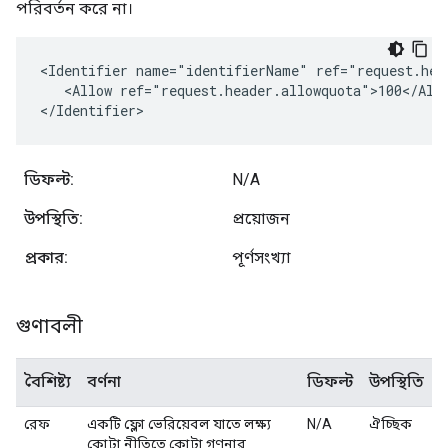
পরিবর্তন করে না।
<Identifier name="identifierName" ref="request.head
   <Allow ref="request.header.allowquota">100</Allo
</Identifier>
ডিফল্ট:
N/A
উপস্থিতি:
প্রয়োজন
প্রকার:
পূর্ণসংখ্যা
গুণাবলী
বৈশিষ্ট্য
বর্ণনা
ডিফল্ট
উপস্থিতি
রেফ
একটি ফ্লো ভেরিয়েবল যাতে লক্ষ্য
N/A
ঐচ্ছিক
কোটা নীতিতে কোটা গণনার