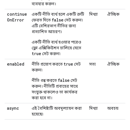
ব্যবহার করুন।
continue
একটি নীতি ব্যর্থ হলে একটি ত্রুটি
মিথ্যা
ঐচ্ছিক
On
Error
false
ফেরত দিতে
সেট করুন৷
এটি বেশিরভাগ নীতির জন্য
প্রত্যাশিত আচরণ।
একটি নীতি ব্যর্থ হওয়ার পরেও
ফ্লো এক্সিকিউশন চালিয়ে যেতে
true
সেট করুন৷
enabled
true
নীতি প্রয়োগ করতে
সেট
সত্য
ঐচ্ছিক
করুন৷
false
নীতি
বন্ধ
করতে
সেট
করুন। নীতিটি প্রবাহের সাথে
সংযুক্ত থাকলেও তা কার্যকর
করা হবে না।
async
এই বৈশিষ্ট্যটি অবমূল্যায়ন করা
মিথ্যা
অবচয়
হয়েছে৷