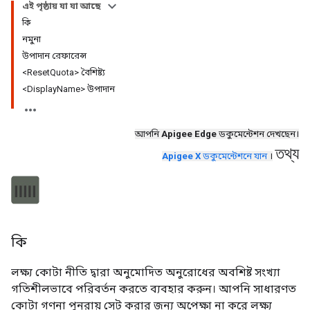
এই পৃষ্ঠায় যা যা আছে
কি
নমুনা
উপাদান রেফারেন্স
<ResetQuota> বৈশিষ্ট্য
<DisplayName> উপাদান
আপনি
Apigee Edge
ডকুমেন্টেশন দেখছেন।
তথ্য
Apigee X
ডকুমেন্টেশনে যান
।
কি
লক্ষ্য কোটা নীতি দ্বারা অনুমোদিত অনুরোধের অবশিষ্ট সংখ্যা
গতিশীলভাবে পরিবর্তন করতে ব্যবহার করুন। আপনি সাধারণত
কোটা গণনা পুনরায় সেট করার জন্য অপেক্ষা না করে লক্ষ্য