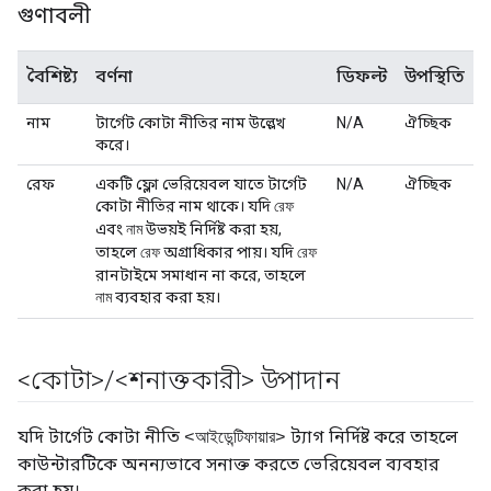
গুণাবলী
বৈশিষ্ট্য
বর্ণনা
ডিফল্ট
উপস্থিতি
নাম
টার্গেট কোটা নীতির নাম উল্লেখ
N/A
ঐচ্ছিক
করে।
রেফ
একটি ফ্লো ভেরিয়েবল যাতে টার্গেট
N/A
ঐচ্ছিক
কোটা নীতির নাম থাকে। যদি
রেফ
এবং
উভয়ই নির্দিষ্ট করা হয়,
নাম
তাহলে
অগ্রাধিকার পায়। যদি
রেফ
রেফ
রানটাইমে সমাধান না করে, তাহলে
ব্যবহার করা হয়।
নাম
<কোটা>
/
<শনাক্তকারী> উপাদান
যদি টার্গেট কোটা নীতি
ট্যাগ নির্দিষ্ট করে তাহলে
<আইডেন্টিফায়ার>
কাউন্টারটিকে অনন্যভাবে সনাক্ত করতে ভেরিয়েবল ব্যবহার
করা হয়।