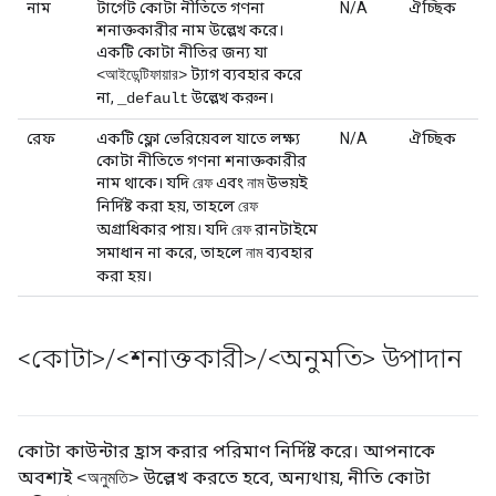
নাম
টার্গেট কোটা নীতিতে গণনা
N/A
ঐচ্ছিক
শনাক্তকারীর নাম উল্লেখ করে।
একটি কোটা নীতির জন্য যা
ট্যাগ ব্যবহার করে
<আইডেন্টিফায়ার>
না,
উল্লেখ করুন।
_default
রেফ
একটি ফ্লো ভেরিয়েবল যাতে লক্ষ্য
N/A
ঐচ্ছিক
কোটা নীতিতে গণনা শনাক্তকারীর
নাম থাকে। যদি
এবং
উভয়ই
রেফ
নাম
নির্দিষ্ট করা হয়, তাহলে
রেফ
অগ্রাধিকার পায়। যদি
রানটাইমে
রেফ
সমাধান না করে, তাহলে
ব্যবহার
নাম
করা হয়।
<কোটা>
/
<শনাক্তকারী>
/
<অনুমতি> উপাদান
কোটা কাউন্টার হ্রাস করার পরিমাণ নির্দিষ্ট করে। আপনাকে
অবশ্যই
উল্লেখ করতে হবে, অন্যথায়, নীতি কোটা
<অনুমতি>