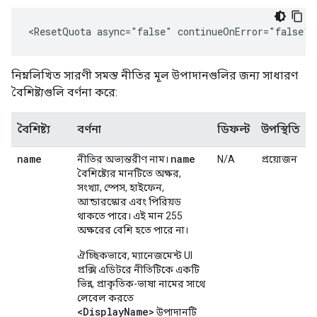
<ResetQuota async="false" continueOnError="false" 
নিম্নলিখিত সারণী সমস্ত নীতির মূল উপাদানগুলির জন্য সাধারণ
বৈশিষ্ট্যগুলি বর্ণনা করে:
বৈশিষ্ট্য
বর্ণনা
ডিফল্ট
উপস্থিতি
name
name
নীতির অভ্যন্তরীণ নাম।
N/A
প্রয়োজন
বৈশিষ্ট্যের মানটিতে অক্ষর,
সংখ্যা, স্পেস, হাইফেন,
আন্ডারস্কোর এবং পিরিয়ড
থাকতে পারে। এই মান 255
অক্ষরের বেশি হতে পারে না।
ঐচ্ছিকভাবে, ম্যানেজমেন্ট UI
প্রক্সি এডিটরে নীতিটিকে একটি
ভিন্ন, প্রাকৃতিক-ভাষা নামের সাথে
লেবেল করতে
<DisplayName>
উপাদানটি