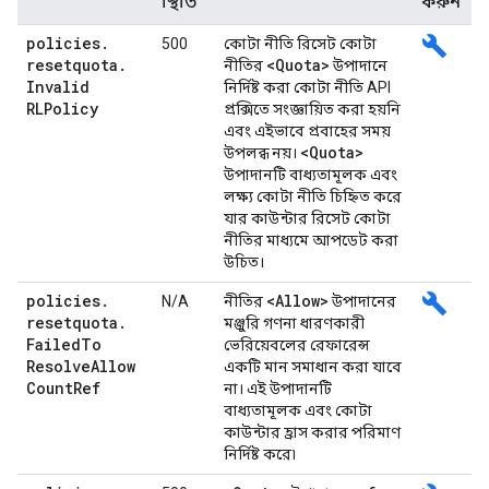
স্থিতি
করুন
policies
.
build
500
কোটা নীতি রিসেট কোটা
resetquota
.
<Quota>
নীতির
উপাদানে
Invalid
নির্দিষ্ট করা কোটা নীতি API
RLPolicy
প্রক্সিতে সংজ্ঞায়িত করা হয়নি
এবং এইভাবে প্রবাহের সময়
<Quota>
উপলব্ধ নয়।
উপাদানটি বাধ্যতামূলক এবং
লক্ষ্য কোটা নীতি চিহ্নিত করে
যার কাউন্টার রিসেট কোটা
নীতির মাধ্যমে আপডেট করা
উচিত।
policies
.
<Allow>
build
N/A
নীতির
উপাদানের
resetquota
.
মঞ্জুরি গণনা ধারণকারী
Failed
To
ভেরিয়েবলের রেফারেন্স
Resolve
Allow
একটি মান সমাধান করা যাবে
Count
Ref
না। এই উপাদানটি
বাধ্যতামূলক এবং কোটা
কাউন্টার হ্রাস করার পরিমাণ
নির্দিষ্ট করে৷