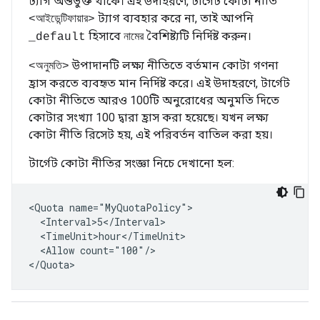
ট্যাগ অন্তর্ভুক্ত থাকে। এই উদাহরণে, টার্গেট কোটা নীতি
ট্যাগ ব্যবহার করে না, তাই আপনি
<আইডেন্টিফায়ার>
হিসাবে
বৈশিষ্ট্যটি নির্দিষ্ট করুন।
_default
নামের
উপাদানটি লক্ষ্য নীতিতে বর্তমান কোটা গণনা
<অনুমতি>
হ্রাস করতে ব্যবহৃত মান নির্দিষ্ট করে। এই উদাহরণে, টার্গেট
কোটা নীতিতে আরও 100টি অনুরোধের অনুমতি দিতে
কোটার সংখ্যা 100 দ্বারা হ্রাস করা হয়েছে। যখন লক্ষ্য
কোটা নীতি রিসেট হয়, এই পরিবর্তন বাতিল করা হয়।
টার্গেট কোটা নীতির সংজ্ঞা নিচে দেখানো হল:
<Quota name="MyQuotaPolicy">

  <Interval>5</Interval>

  <TimeUnit>hour</TimeUnit>

  <Allow count="100"/>

</Quota>