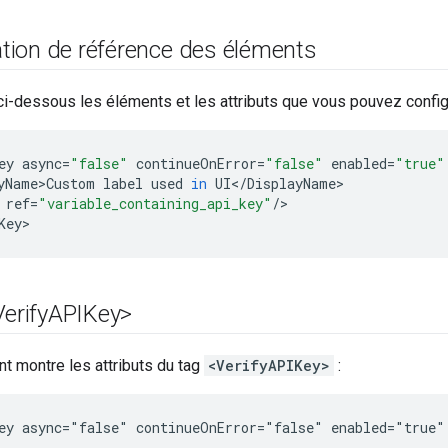
ion de référence des éléments
i-dessous les éléments et les attributs que vous pouvez configu
ey
async
=
"false"
continueOnError
=
"false"
enabled
=
"true"
yName>Custom
label
used
in
UI
<
/
DisplayName
ref
=
"variable_containing_api_key"
/
>

Key
>
Verify
APIKey>
t montre les attributs du tag
<VerifyAPIKey>
:
ey async="false" continueOnError="false" enabled="true"