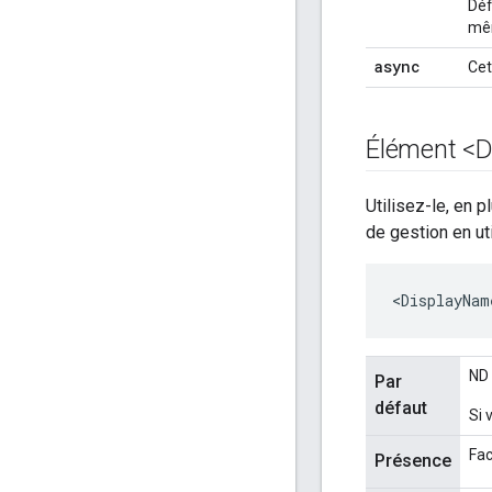
Déf
mêm
async
Cet
Élément <D
Utilisez-le, en pl
de gestion en uti
<DisplayNam
ND
Par
défaut
Si 
Fac
Présence