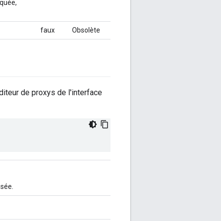
iquée,
faux
Obsolète
éditeur de proxys de l'interface
isée.