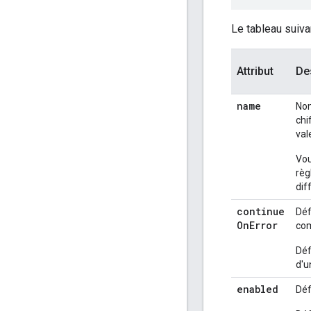
Le tableau suiva
Attribut
De
name
Nom
chi
val
Vou
règ
dif
continue
Déf
On
Error
com
Déf
d'u
enabled
Déf