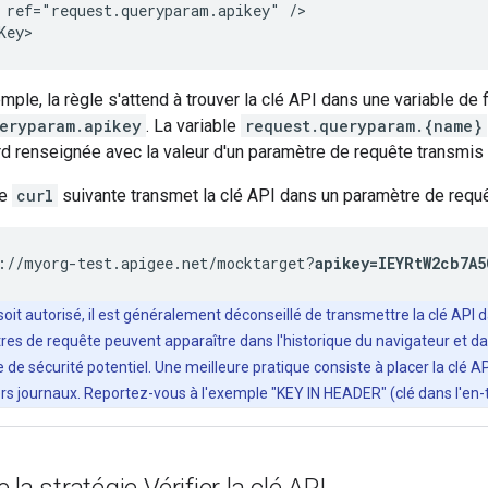
 ref="request.queryparam.apikey" />

Key>
ple, la règle s'attend à trouver la clé API dans une variable de 
eryparam.apikey
. La variable
request.queryparam.{name}
d renseignée avec la valeur d'un paramètre de requête transmis d
de
curl
suivante transmet la clé API dans un paramètre de requê
://myorg-test.apigee.net/mocktarget?
apikey=IEYRtW2cb7A5
soit autorisé, il est généralement déconseillé de transmettre la clé API
res de requête peuvent apparaître dans l'historique du navigateur et da
 de sécurité potentiel. Une meilleure pratique consiste à placer la clé AP
ers journaux. Reportez-vous à l'exemple "KEY IN HEADER" (clé dans l'en-t