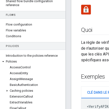
Shared flow bundle configuration
reference
FLOWS
Flow configuration
Quoi
Flow variables
Conditions
La règle de véri
POLICIES
de n'autoriser q
que les clés API
Introduction to the policies reference
spécifiques asso
Policies
Access
Control
Access
Entity
Exemples
Assign
Message
Basic
Authentication
Caching policies
Extension
Callout
Extract
Variables
<VerifyAPIK
Flow
Callout