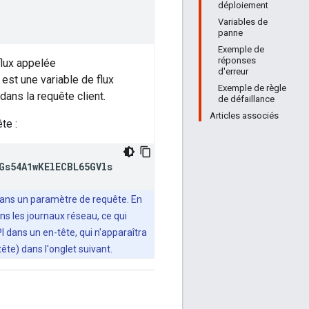
déploiement
Variables de
panne
Exemple de
réponses
flux appelée
d'erreur
est une variable de flux
Exemple de règle
ans la requête client.
de défaillance
Articles associés
te :
Gs54A1wKElECBL65GVls
 dans un paramètre de requête. En
ns les journaux réseau, ce qui
I dans un en-tête, qui n'apparaîtra
ête) dans l'onglet suivant.