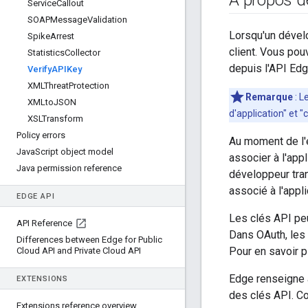
À propos de 
Service
Callout
SOAPMessage
Validation
Lorsqu'un dével
Spike
Arrest
client. Vous pouv
Statistics
Collector
depuis l'API Edg
Verify
APIKey
XMLThreat
Protection
Remarque
: L
XMLto
JSON
d'application" et 
XSLTransform
Policy errors
Au moment de l'e
Java
Script object model
associer à l'app
Java permission reference
développeur tran
associé à l'appl
EDGE API
Les clés API peu
API Reference
Dans OAuth, les 
Differences between Edge for Public
Pour en savoir p
Cloud API and Private Cloud API
Edge renseigne a
EXTENSIONS
des clés API. C
Extensions reference overview