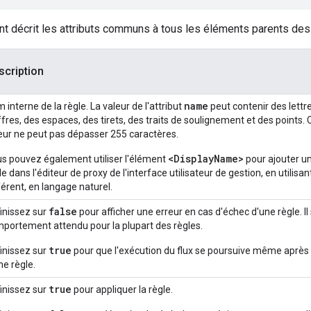
nt décrit les attributs communs à tous les éléments parents des 
scription
name
 interne de la règle. La valeur de l'attribut
peut contenir des lettr
ffres, des espaces, des tirets, des traits de soulignement et des points. 
eur ne peut pas dépasser 255 caractères.
<DisplayName>
s pouvez également utiliser l'élément
pour ajouter un 
le dans l'éditeur de proxy de l'interface utilisateur de gestion, en utilis
férent, en langage naturel.
false
inissez sur
pour afficher une erreur en cas d'échec d'une règle. Il 
portement attendu pour la plupart des règles.
true
inissez sur
pour que l'exécution du flux se poursuive même après 
ne règle.
true
inissez sur
pour appliquer la règle.