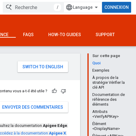
/
CONNEXION
ENCE
FAQS
HOW-TO GUIDES
SUPPORT
Sur cette page
e
Quoi
Exemples
À propos de la
stratégie Vérifier la
clé API
ontenu vous a-t-il été utile ?
Documentation de
référence des
éléments
ENVOYER DES COMMENTAIRES
Attributs
<VerifyAPIKey>
Élément
ultez la documentation
Apigee Edge
.
<DisplayName>
ccédez à la documentation
Apigee X
.
Élément <APIKey>