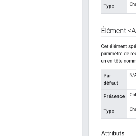
Ch
Type
Élément <
Cet élément spéci
paramètre de req
un en-tête nom
N/
Par
défaut
Obl
Présence
Ch
Type
Attributs