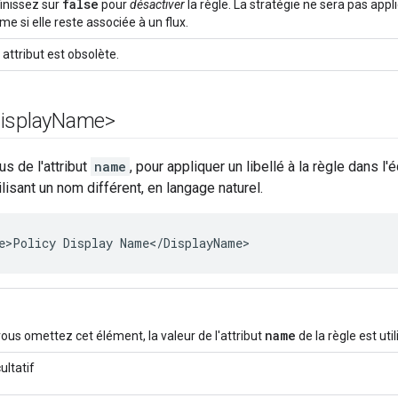
false
inissez sur
pour
désactiver
la règle. La stratégie ne sera pas appl
e si elle reste associée à un flux.
 attribut est obsolète.
isplay
Name>
us de l'attribut
name
, pour appliquer un libellé à la règle dans l'
lisant un nom différent, en langage naturel.
e>Policy Display Name</DisplayName>
name
vous omettez cet élément, la valeur de l'attribut
de la règle est util
ultatif