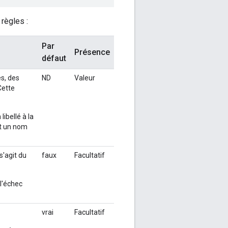
règles :
Par
Présence
défaut
es, des
ND
Valeur
Cette
libellé à la
ant un nom
s'agit du
faux
Facultatif
l'échec
vrai
Facultatif