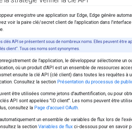
la stratégie Vérifier la clé API
oppeur enregistre une application sur Edge, Edge génère automa
ez voir la paire clé/secret client de l'application dans l'interfac
e.
es clés API se présentent sous de nombreux noms. Elles peuvent être app
"clés client". Tous ces noms sont synonymes.
nregistrement de l'application, le développeur sélectionne un o
lication, où un produit d'API est un ensemble de
ressources
acces
smet ensuite la clé API (clé client) dans toutes les requêtes à 
ication. Consultez la section
Présentation du processus de publi
vent être utilisées comme jetons d'authentification, ou pour obt
clés API sont appelées "ID client". Les noms peuvent être utili
lus, consultez la
Page d'accueil OAuth
.
utomatiquement un ensemble de variables de flux lors de l'exécu
onsultez la section
Variables de flux
ci-dessous pour en savoir p