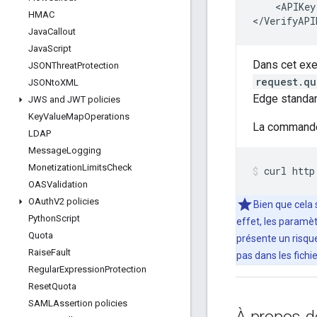
    <APIKey
HMAC
</VerifyAPI
Java
Callout
Java
Script
Dans cet exem
JSONThreat
Protection
request.qu
JSONto
XML
Edge standar
JWS and JWT policies
Key
Value
Map
Operations
La comman
LDAP
Message
Logging
Monetization
Limits
Check
curl http
OASValidation
OAuth
V2 policies
Bien que cela 
Python
Script
effet, les paramèt
Quota
présente un risque
Raise
Fault
pas dans les fichi
Regular
Expression
Protection
Reset
Quota
SAMLAssertion policies