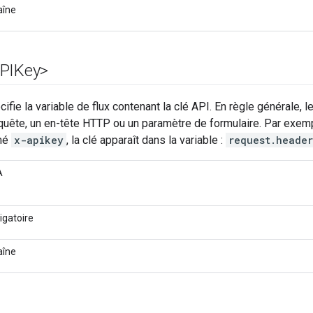
aîne
APIKey>
fie la variable de flux contenant la clé API. En règle générale, l
uête, un en-tête HTTP ou un paramètre de formulaire. Par exemp
mé
x-apikey
, la clé apparaît dans la variable :
request.heade
A
igatoire
aîne