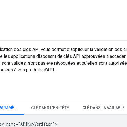
fication des clés API vous permet d'appliquer la validation des cl
ue les applications disposant de clés API approuvées à accéder à
 sont valides, n'ont pas été révoquées et qu'elles sont autori
ciées à vos produits d'API.
CLÉ DANS LE PARAMÈTRE DE REQUÊTE
CLÉ DANS L'EN-TÊTE
CLÉ DANS LA VARIABLE
ey name="APIKeyVerifier">
