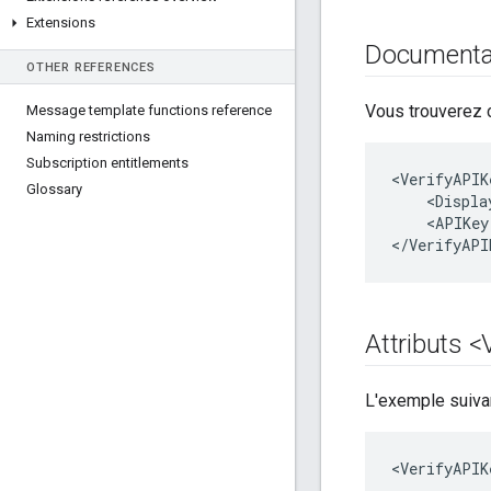
Extensions
Documentat
OTHER REFERENCES
Vous trouverez c
Message template functions reference
Naming restrictions
Subscription entitlements
<
VerifyAPIK
Glossary
<
Displa
<
APIKey
<
/
VerifyAPI
Attributs <
L'exemple suivan
<VerifyAPIK