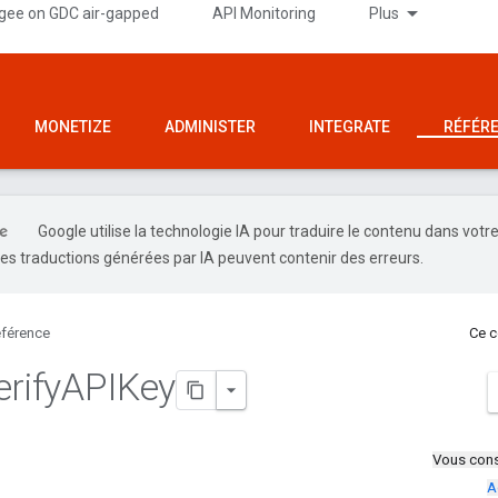
gee on GDC air-gapped
API Monitoring
Plus
MONETIZE
ADMINISTER
INTEGRATE
RÉFÉR
Google utilise la technologie IA pour traduire le contenu dans votr
es traductions générées par IA peuvent contenir des erreurs.
férence
Ce c
rify
APIKey
Vous cons
A