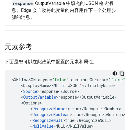
response
OutputVariable 中填充的 JSON 格式消
息。Edge 会自动将此变量的内容用作下一个处理步
骤的消息。
元素参考
下面是您可以在此政策中配置的元素和属性。
<
XMLToJSON
async
=
"false"
continueOnError
=
"false"
e
<
DisplayName>XML
to
JSON
1
<
/
DisplayName
<
Source
>response<
/
Source
<
OutputVariable
>response<
/
OutputVariable
<
Options
<
RecognizeNumber
>true<
/
RecognizeNumber
<
RecognizeBoolean
>true<
/
RecognizeBoolean
<
RecognizeNull
>true<
/
RecognizeNull
<
NullValue
>NULL<
/
NullValue