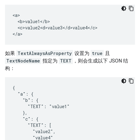
<a>

  <b>value1</b>

  <c>value2<d>value3</d>value4</c>

</a>
如果
TextAlwaysAsProperty
设置为
true
且
TextNodeName
指定为
TEXT
，则会生成以下 JSON 结
构：
{

  "a": {

    "b": {

      "TEXT": "value1"

    },

    "c": {

      "TEXT": [

        "value2",

        "value4"
