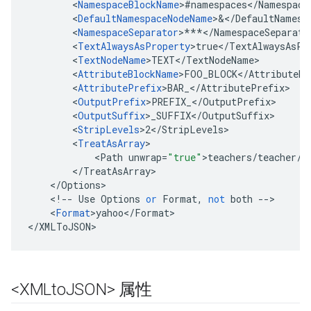
<
NamespaceBlockName
>#namespaces<
/
Namespace
<
DefaultNamespaceNodeName
>&<
/
DefaultNamesp
<
NamespaceSeparator
>
***</
NamespaceSeparato
<
TextAlwaysAsProperty
>true<
/
TextAlwaysAsPr
<
TextNodeName
>TEXT<
/
TextNodeName
<
AttributeBlockName
>FOO_BLOCK<
/
AttributeBl
<
AttributePrefix
>BAR_<
/
AttributePrefix
<
OutputPrefix
>PREFIX_<
/
OutputPrefix
<
OutputSuffix
>_SUFFIX<
/
OutputSuffix
<
StripLevels
>2<
/
StripLevels
<
TreatAsArray
<
Path
unwrap
=
"true"
>
teachers
/
teacher
/
s
<
/
TreatAsArray
<
/
Options
<
!
--
Use
Options
or
Format
,
not
both
--
<
Format
>yahoo<
/
Format
>

<
/
XMLToJSON
>
<XMLto
JSON> 属性