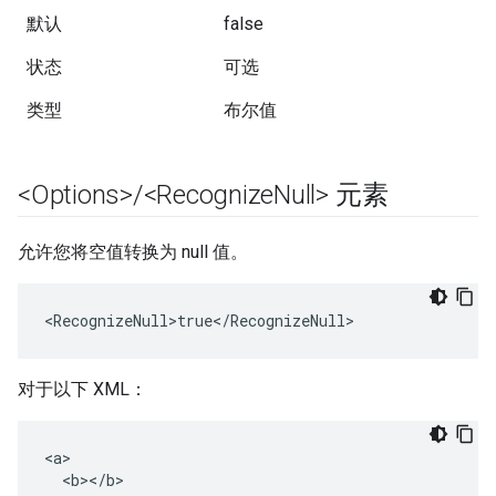
默认
false
状态
可选
类型
布尔值
<Options>
/
<Recognize
Null> 元素
允许您将空值转换为 null 值。
<RecognizeNull>true</RecognizeNull>
对于以下 XML：
<a>

  <b></b>
