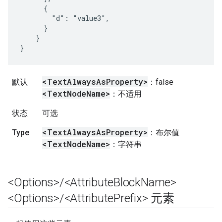
      {

        "d": "value3",

      }

    }

}
<Text
Always
As
Property>
默认
：false
<Text
Node
Name>
：不适用
状态
可选
<Text
Always
As
Property>
Type
：布尔值
<Text
Node
Name>
：字符串
<Options>
/
<Attribute
Block
Name>
<Options>
/
<Attribute
Prefix> 元素