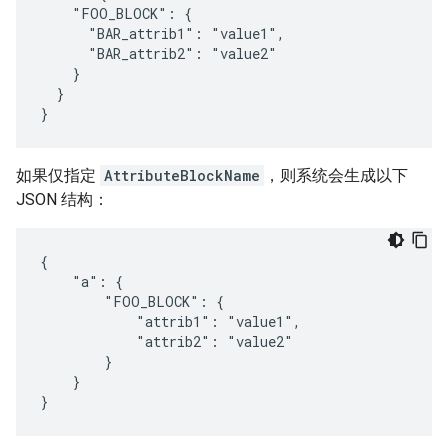
    "FOO_BLOCK": {

      "BAR_attrib1": "value1",

      "BAR_attrib2": "value2"

    }

  }

}
如果仅指定
AttributeBlockName
，则系统会生成以下
JSON 结构：
{

    "a": {

        "FOO_BLOCK": {

            "attrib1": "value1",

            "attrib2": "value2"

        }

    }

}