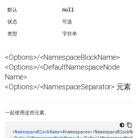
null
默认
状态
可选
类型
字符串
<Options>
/
<Namespace
Block
Name>
<Options>
/
<Default
Namespace
Node
Name>
<Options>
/
<Namespace
Separator> 元素
一起使用这些元素。
<
NamespaceBlockName
>#namespaces<
/
NamespaceBlockNam
<
DefaultNamespaceNodeName
>&<
/
DefaultNamespaceNodeN