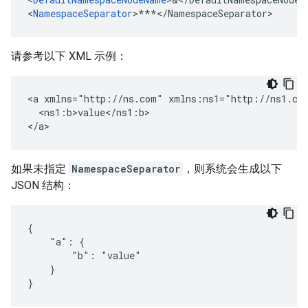
<
NamespaceSeparator
>
***</
NamespaceSeparator>
请参考以下 XML 示例：
<a xmlns="http://ns.com" xmlns:ns1="http://ns1.com
  <ns1:b>value</ns1:b>

</a>
如果未指定
NamespaceSeparator
，则系统会生成以下
JSON 结构：
{

    "a": {

        "b": "value"

    }

}