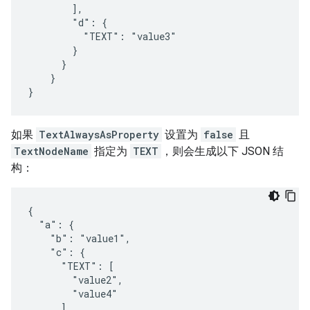
        ],

        "d": {

          "TEXT": "value3"

        }

      }

    }

}
如果
TextAlwaysAsProperty
设置为
false
且
TextNodeName
指定为
TEXT
，则会生成以下 JSON 结
构：
{

  "a": {

    "b": "value1",

    "c": {

      "TEXT": [

        "value2",

        "value4"

      ],
