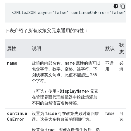
<XMLtoJSON async="false" continueOnError="false" 
下表介绍了所有政策父元素通用的特性：
状
属性
说明
默认
态
name
name
政策的内部名称。
属性的值可以
不适
必
包含字母、数字、空格、连字符、下
用
填
划线和英文句点。此值不能超过 255
个字符。
<DisplayName>
（可选）使用
元素
在管理界面代理编辑器中给政策添加
不同的自然语言名称标签。
continue
false
设置为
可在政策失败时返回错
false
可
On
Error
误。这是大多数政策的预期行为。
选
true
设置为
，即使在政策失败后，仍