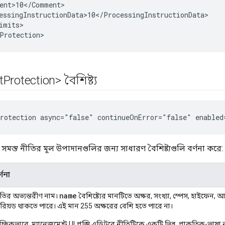
ent>10
<
/
Comment
essingInstructionData>10
<
/
ProcessingInstructionData
imits
>
Protection
>
t
Protection> বৈশিষ্ট্য
rotection async="false" continueOnError="false" enabled
 সমস্ত নীতির মূল উপাদানগুলির জন্য সাধারণ বৈশিষ্ট্যগুলি বর্ণনা করে:
্ণনা
name
তির অভ্যন্তরীণ নাম।
বৈশিষ্ট্যের মানটিতে অক্ষর, সংখ্যা, স্পেস, হাইফেন, 
রিয়ড থাকতে পারে। এই মান 255 অক্ষরের বেশি হতে পারে না।
্ছিকভাবে, ম্যানেজমেন্ট UI প্রক্সি এডিটরে নীতিটিকে একটি ভিন্ন, প্রাকৃতিক-ভাষা