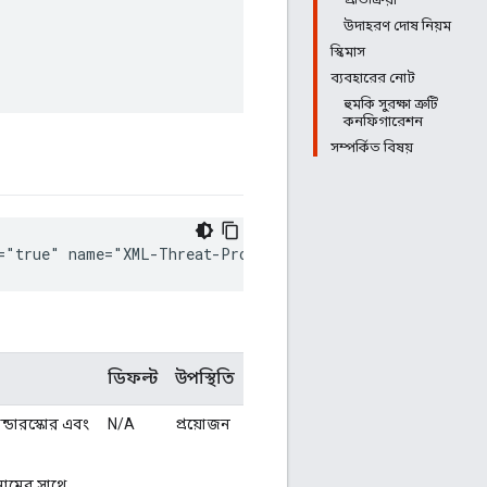
উদাহরণ দোষ নিয়ম
স্কিমাস
ব্যবহারের নোট
হুমকি সুরক্ষা ত্রুটি
কনফিগারেশন
সম্পর্কিত বিষয়
="true" name="XML-Threat-Protection-1"> 
ডিফল্ট
উপস্থিতি
আন্ডারস্কোর এবং
N/A
প্রয়োজন
 নামের সাথে