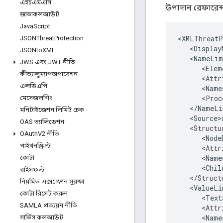
এইচএমএসি
উপাদান রেফারেন্স
জাভাকলআউট
Java
Script
<
XMLThreatP
JSONThreat
Protection
<
Display
JSONto
XML
<
NameLim
JWS এবং JWT নীতি
<
Elem
কীভ্যালুম্যাপঅপারেশন
<
Attr
এলডিএপি
<
Name
<
Proc
মেসেজলগিং
<
/
NameLi
মনিটাইজেশন লিমিট চেক
<
Source>
OAS ভ্যালিডেশন
<
Structu
OAuth
V2 নীতি
<
Node
পাইথনস্ক্রিপ্ট
<
Attr
<
Name
কোটা
<
Chil
রাইসফল্ট
<
/
Struct
নিয়মিত এক্সপ্রেশন সুরক্ষা
<
ValueLi
কোটা রিসেট করুন
<
Text
SAMLA প্রত্যয়ন নীতি
<
Attr
<
Name
সার্ভিস কলআউট