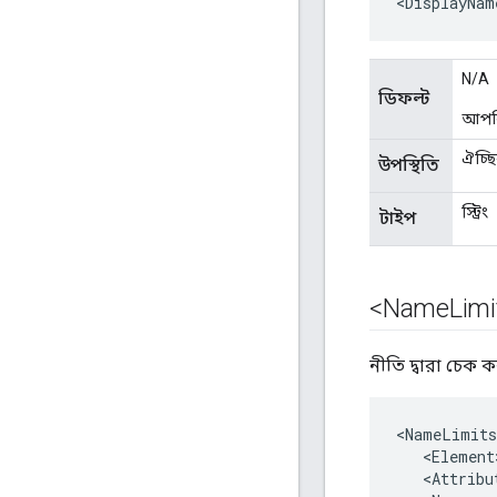
<DisplayNam
N/A
ডিফল্ট
আপনি
ঐচ্ছ
উপস্থিতি
স্ট্রিং
টাইপ
<Name
Lim
নীতি দ্বারা চেক ক
<
NameLimits
<
Element
<
Attribu