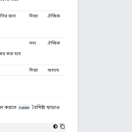
ীতির জন্য
মিথ্যা
ঐচ্ছিক
সত্য
ঐচ্ছিক
্যকর করা হবে
মিথ্যা
অবচয়
েবেল করতে
name
বৈশিষ্ট্য ছাড়াও