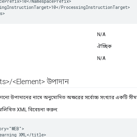
cePrefix>10
<
/
NamespacePrefix
ingInstructionTarget>10
<
/
ProcessingInstructionTarget
>
s
>
N/A
ঐচ্ছিক
N/A
ts>
/
<Element> উপাদান
ো উপাদানের নামে অনুমোদিত অক্ষরের সর্বোচ্চ সংখ্যার একটি সীমা নি
িম্নলিখিত XML বিবেচনা করুন:
ory="WEB">

earning XML</title>
