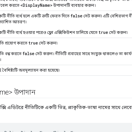
<DisplayName>
েবেল করতে
উপাদানটি ব্যবহার করুন।
false
টি নীতি ব্যর্থ হলে একটি ত্রুটি ফেরত দিতে
সেট করুন৷ এটি বেশিরভাগ ন
রত্যাশিত আচরণ।
true
টি নীতি ব্যর্থ হওয়ার পরেও ফ্লো এক্সিকিউশন চালিয়ে যেতে
সেট করুন৷
true
তি প্রয়োগ করতে
সেট করুন৷
false
ীতি
বন্ধ
করতে
সেট করুন। নীতিটি প্রবাহের সাথে সংযুক্ত থাকলেও তা কার
।
 বৈশিষ্ট্যটি অবমূল্যায়ন করা হয়েছে৷
me> উপাদান
প্রক্সি এডিটরে নীতিটিকে একটি ভিন্ন, প্রাকৃতিক-ভাষা নামের সাথে ল