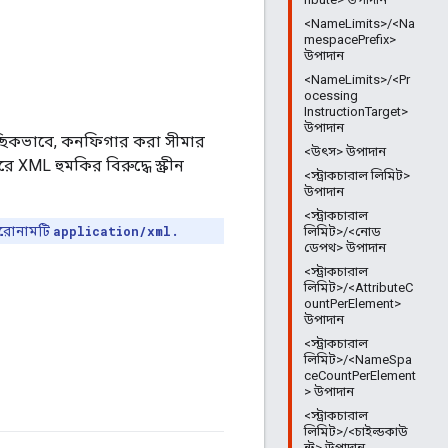
<NameLimits>/<Na
mespacePrefix>
উপাদান
<NameLimits>/<Pr
ocessing
InstructionTarget>
উপাদান
্ছিকভাবে, কনফিগার করা সীমার
<উৎস> উপাদান
XML হুমকির বিরুদ্ধে স্ক্রীন
<স্ট্রাকচারাল লিমিট>
উপাদান
<স্ট্রাকচারাল
 শিরোনামটি
application/xml.
লিমিট>/<নোড
ডেপথ> উপাদান
<স্ট্রাকচারাল
লিমিট>/<AttributeC
ountPerElement>
উপাদান
<স্ট্রাকচারাল
লিমিট>/<NameSpa
ceCountPerElement
> উপাদান
<স্ট্রাকচারাল
লিমিট>/<চাইল্ডকাউ
ন্ট> উপাদান