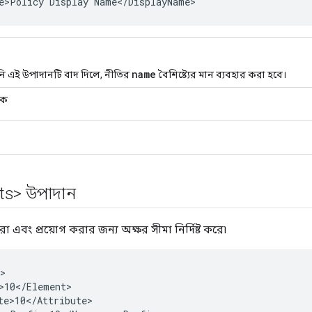
e>Policy Display Name</DisplayName>
name
 এই উপাদানটি বাদ দিলে, নীতির
বৈশিষ্ট্যের মান ব্যবহার করা হবে।
িক
its> উপাদান
রা এবং প্রয়োগ করার জন্য অক্ষর সীমা নির্দিষ্ট করে৷
>10
<
/
Element
te>10
<
/
Attribute