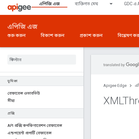
এপিজি এজ
ব্যক্তিগত মেঘ
GDC এ A
এপিজি এজ
শুরু করুন
বিকাশ করুন
প্রকাশ করুন
বিশ্লেষণ ক
ভূমিকা
Apigee Edge
এ
রেফারেন্স ওভারভিউ
XMLThr
সীমা
প্রক্সি
API প্রক্সি কনফিগারেশন রেফারেন্স
এন্ডপয়েন্ট প্রপার্টি রেফারেন্স