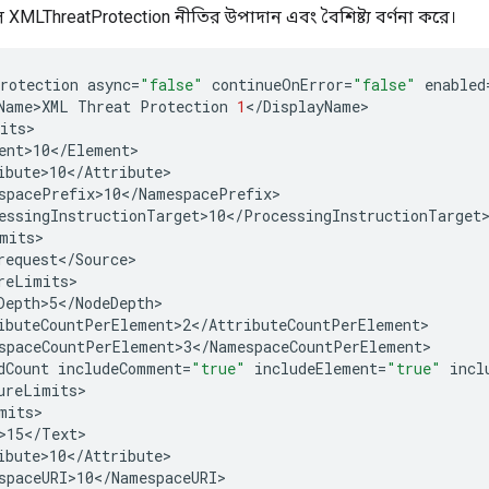
 XMLThreatProtection নীতির উপাদান এবং বৈশিষ্ট্য বর্ণনা করে।
rotection
async
=
"false"
continueOnError
=
"false"
enabled
Name>XML
Threat
Protection
1
<
/
DisplayName
its
ent>10
<
/
Element
ibute>10
<
/
Attribute
spacePrefix>10
<
/
NamespacePrefix
essingInstructionTarget>10
<
/
ProcessingInstructionTarget
mits
request
<
/
Source
reLimits
Depth>5
<
/
NodeDepth
ibuteCountPerElement>2
<
/
AttributeCountPerElement
spaceCountPerElement>3
<
/
NamespaceCountPerElement
dCount
includeComment
=
"true"
includeElement
=
"true"
incl
ureLimits
mits
>15
<
/
Text
ibute>10
<
/
Attribute
spaceURI>10
<
/
NamespaceURI