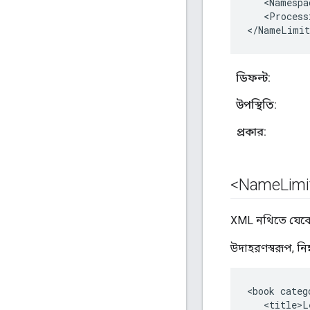
<
Namespa
<
Process
<
/
NameLimit
ডিফল্ট:
উপস্থিতি:
প্রকার:
<Name
Limi
XML নথিতে যেকোন
উদাহরণস্বরূপ, ন
<book categ
   <title>L