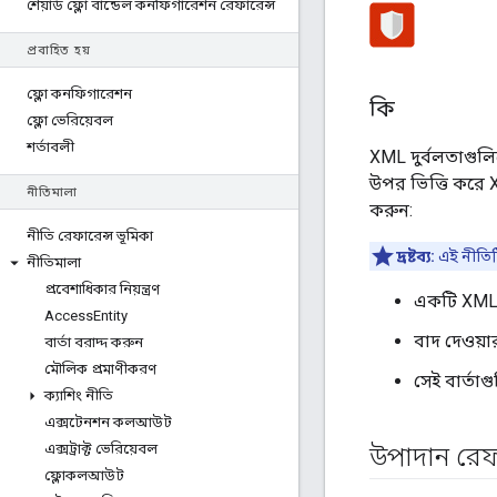
শেয়ার্ড ফ্লো বান্ডেল কনফিগারেশন রেফারেন্স
প্রবাহিত হয়
ফ্লো কনফিগারেশন
কি
ফ্লো ভেরিয়েবল
শর্তাবলী
XML দুর্বলতাগু
উপর ভিত্তি করে X
নীতিমালা
করুন:
নীতি রেফারেন্স ভূমিকা
দ্রষ্টব্য:
এই নীতিট
নীতিমালা
প্রবেশাধিকার নিয়ন্ত্রণ
একটি XML স্
Access
Entity
বাদ দেওয়ার 
বার্তা বরাদ্দ করুন
মৌলিক প্রমাণীকরণ
সেই বার্তাগ
ক্যাশিং নীতি
এক্সটেনশন কলআউট
এক্সট্রাক্ট ভেরিয়েবল
উপাদান রেফ
ফ্লোকলআউট