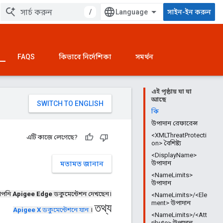
/
সাইন-ইন করুন
FAQS
কিভাবে নির্দেশিকা
সমর্থন
এই পৃষ্ঠায় যা যা
আছে
কি
উপাদান রেফারেন্স
<XMLThreatProtecti
এটি কাজে লেগেছে?
on> বৈশিষ্ট্য
<DisplayName>
উপাদান
মতামত জানান
<NameLimits>
উপাদান
পনি
Apigee Edge
ডকুমেন্টেশন দেখছেন।
<NameLimits>/<Ele
ment> উপাদান
তথ্য
Apigee X
ডকুমেন্টেশনে যান
।
<NameLimits>/<Att
ribute> উপাদান