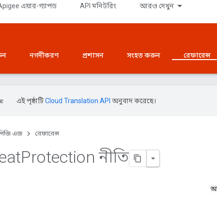
pigee এয়ার-গ্যাপড
API মনিটরিং
আরও দেখুন
রুন
নগদীকরণ
প্রশাসন
সংহত করুন
রেফারেন্স
এই পৃষ্ঠাটি
Cloud Translation API
অনুবাদ করেছে।
পিজি এজ
রেফারেন্স
eat
Protection নীতি
আ