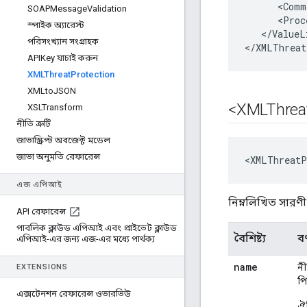
<
Comm
SOAPMessage
Validation
<
Proc
স্পাইক অ্যারেস্ট
<
/
ValueL
পরিসংখ্যান সংগ্রাহক
<
/
XMLThreat
APIKey যাচাই করুন
XMLThreat
Protection
XMLto
JSON
<XMLThrea
XSLTransform
নীতি ত্রুটি
জাভাস্ক্রিপ্ট অবজেক্ট মডেল
জাভা অনুমতি রেফারেন্স
<XMLThreatP
এজ এপিআই
নিম্নলিখিত সারণী
API রেফারেন্স
পাবলিক ক্লাউড এপিআই এবং প্রাইভেট ক্লাউড
বৈশিষ্ট্য
বর
এপিআই-এর জন্য এজ-এর মধ্যে পার্থক্য
name
নী
EXTENSIONS
পি
এক্সটেনশন রেফারেন্স ওভারভিউ
ঐচ