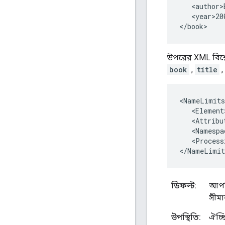
   <author>
   <year>20
</book>
উপরের XML বিশ্ল
book
,
title
,
<
NameLimits
<
Element
<
Attribu
<
Namespa
<
Process
<
/
NameLimit
ডিফল্ট:
আপনি
সীমা
উপস্থিতি:
ঐচ্ছ