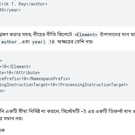
Erik T. Ray</author>

03</year>

েষণ করার সময়, নীচের নীতি স্নিপেটে
<Element>
উপাদানের মান যা
author
, এবং
year)
10
অক্ষরের বেশি নয়৷
>10
<
/
Element
te>10
<
/
Attribute
cePrefix>10
<
/
NamespacePrefix
ingInstructionTarget>10
<
/
ProcessingInstructionTarget
>
s
>
-1
 একটি সীমা নির্দিষ্ট না করলে, সিস্টেমটি
এর একটি ডিফল্ট মান প্
র সমান নয়।
িক