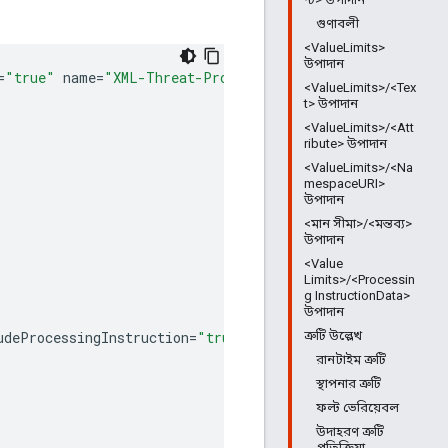
গুণাবলী
<ValueLimits>
উপাদান
=
"true"
name
=
"XML-Threat-Protection-1"
<ValueLimits>/<Tex
t> উপাদান
<ValueLimits>/<Att
ribute> উপাদান
<ValueLimits>/<Na
mespaceURI>
উপাদান
<মান সীমা>/<মন্তব্য>
উপাদান
<Value
Limits>/<Processin
g InstructionData>
উপাদান
ত্রুটি উল্লেখ
udeProcessingInstruction
=
"true"
includeText
=
"true"
>
3
<
/
C
রানটাইম ত্রুটি
স্থাপনার ত্রুটি
ফল্ট ভেরিয়েবল
উদাহরণ ত্রুটি
প্রতিক্রিয়া