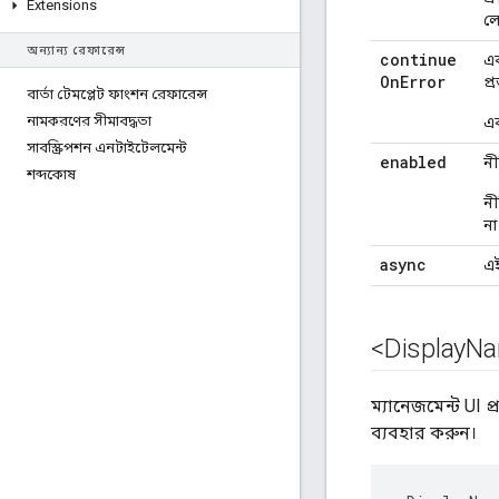
Extensions
ল
অন্যান্য রেফারেন্স
continue
এক
On
Error
প্
বার্তা টেমপ্লেট ফাংশন রেফারেন্স
নামকরণের সীমাবদ্ধতা
এক
সাবস্ক্রিপশন এনটাইটেলমেন্ট
enabled
নী
শব্দকোষ
ন
না
async
এই
<Display
Na
ম্যানেজমেন্ট UI 
ব্যবহার করুন।