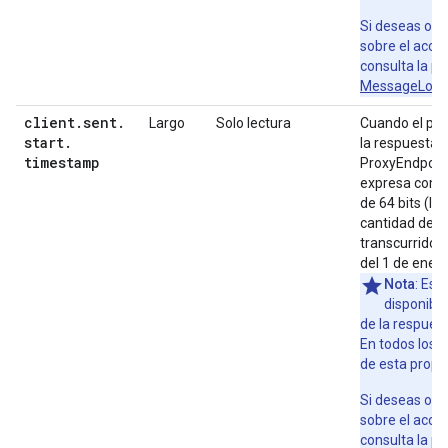
Si deseas obt
sobre el acce
consulta la
po
MessageLogg
client
.
sent
.
Largo
Solo lectura
Cuando el pro
start
.
la respuesta a
timestamp
ProxyEndpoint
expresa como
de 64 bits (la
cantidad de m
transcurridos
del 1 de ener
Nota
: Est
disponible
de la respues
En todos los d
de esta propi
Si deseas obt
sobre el acce
consulta la
po