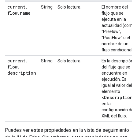
current
.
String
Solo lectura
El nombre del
flow
.
name
flujo que se
ejecuta en la
actualidad (como
"PreFlow",
"PostFlow" o el
nombre de un
flujo condicional).
current
.
String
Solo lectura
Es la descripción
flow
.
del flujo que se
description
encuentra en
ejecución. Es
igual al valor del
elemento
<Description>
en la
configuración de
XML del flujo.
Puedes ver estas propiedades en la vista de seguimiento