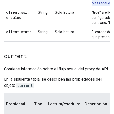
MessageLogg
client
.
ssl
.
String
Solo lectura
"true" si el P
enabled
configurado p
contrario, "fal
client
.
state
String
Solo lectura
El estado del
que presentó e
current
Contiene información sobre el flujo actual del proxy de API.
En la siguiente tabla, se describen las propiedades del
objeto
current
:
Propiedad
Tipo
Lectura/escritura
Descripción