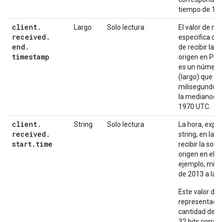
tiempo de 13
client
.
Largo
Solo lectura
El valor de m
received
.
especifica cu
end
.
de recibir la s
timestamp
origen en Pro
es un número 
(largo) que co
milisegundos 
la medianoche
1970 UTC.
client
.
String
Solo lectura
La hora, expr
received
.
string, en la 
start
.
time
recibir la soli
origen en el 
ejemplo, mié.
de 2013 a las
Este valor de 
representación
cantidad de 
32 bits corre