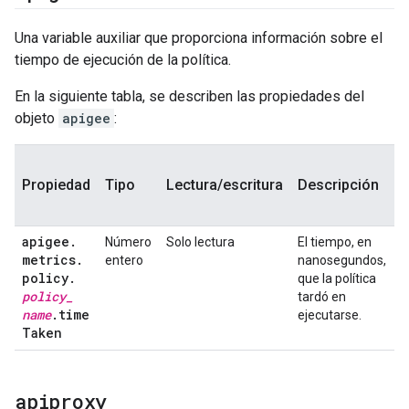
Una variable auxiliar que proporciona información sobre el
tiempo de ejecución de la política.
En la siguiente tabla, se describen las propiedades del
objeto
apigee
:
E
Propiedad
Tipo
Lectura/escritura
Descripción
p
apigee
.
Número
Solo lectura
El tiempo, en
P
metrics
.
entero
nanosegundos,
policy
.
que la política
policy
_
tardó en
name
.
time
ejecutarse.
Taken
apiproxy