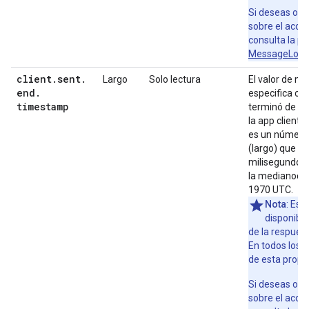
Si deseas obt
sobre el acce
consulta la
po
MessageLogg
client
.
sent
.
Largo
Solo lectura
El valor de m
end
.
especifica cu
timestamp
terminó de mo
la app cliente
es un número 
(largo) que co
milisegundos 
la medianoche
1970 UTC.
Nota
: Est
disponible
de la respues
En todos los d
de esta propi
Si deseas obt
sobre el acce