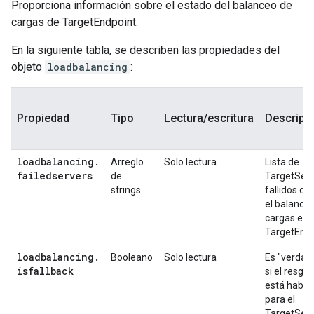
Proporciona información sobre el estado del balanceo de
cargas de TargetEndpoint.
En la siguiente tabla, se describen las propiedades del
objeto
loadbalancing
:
Propiedad
Tipo
Lectura/escritura
Descripc
loadbalancing
.
Arreglo
Solo lectura
Lista de
failedservers
de
TargetServ
strings
fallidos du
el balance
cargas en
TargetEndp
loadbalancing
.
Booleano
Solo lectura
Es "verdad
isfallback
si el resgu
está habili
para el
TargetServ