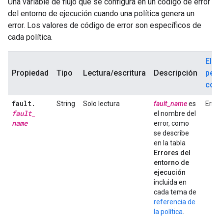
Una variable de flujo que se configura en un código de error
del entorno de ejecución cuando una política genera un
error. Los valores de código de error son específicos de
cada política.
El
Propiedad
Tipo
Lectura/escritura
Descripción
per
com
fault
.
String
Solo lectura
fault_name
es
Erro
fault
_
el nombre del
name
error, como
se describe
en la tabla
Errores del
entorno de
ejecución
incluida en
cada tema de
referencia de
la política
.