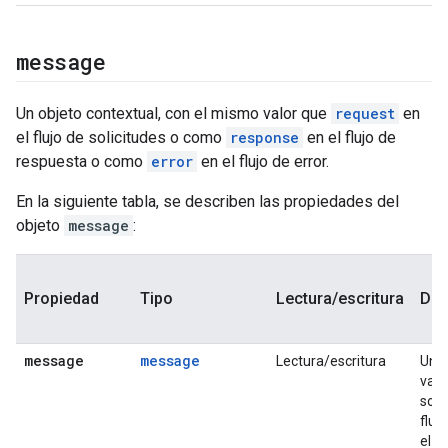
message
Un objeto contextual, con el mismo valor que
request
en
el flujo de solicitudes o como
response
en el flujo de
respuesta o como
error
en el flujo de error.
En la siguiente tabla, se describen las propiedades del
objeto
message
:
Propiedad
Tipo
Lectura/escritura
Des
message
message
Lectura/escritura
Un o
valo
soli
fluj
el fl