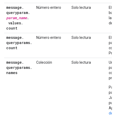
message
.
Número entero
Solo lectura
El r
queryparam
.
búsq
param
_
name
.
la s
values
.
desd
count
message
.
Número entero
Solo lectura
El r
queryparams
.
pará
count
con 
Prox
message
.
Colección
Solo lectura
Una 
queryparams
.
pará
names
con 
prox
Para
pará
Java
publ
Api
des