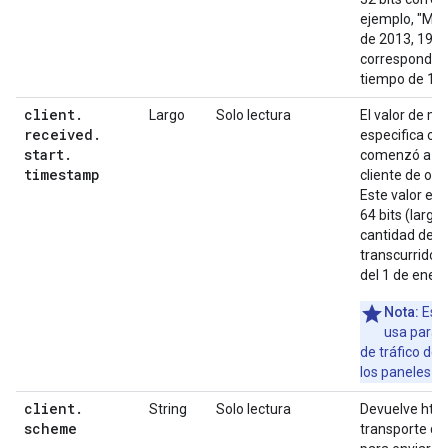
ejemplo, "Mié
de 2013, 19:1
corresponde a
tiempo de 13
client
.
Largo
Solo lectura
El valor de m
received
.
especifica cu
start
.
comenzó a reci
timestamp
cliente de or
Este valor es
64 bits (largo
cantidad de m
transcurridos
del 1 de ener
Nota:
Este
usa para c
de tráfico de 
los paneles de
client
.
String
Solo lectura
Devuelve http
scheme
transporte que