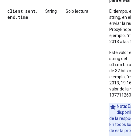
para enviar el
client
.
sent
.
String
Solo lectura
El tiempo, ex
end
.
time
string, en el 
enviar la resp
ProxyEndpoint 
ejemplo, "mié
2013 a las 19
Este valor es
string del
client.sen
de 32 bits co
ejemplo, "mié
2013, 19:16:4
valor de la m
13771126074
Nota
: Est
disponible
de la respues
En todos los d
de esta propie