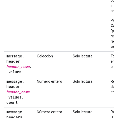
por 
índi
basa
Por 
Cac
"pub
reto
mes
con
message
.
Colección
Solo lectura
Todo
header
.
enc
header
_
name
.
el m
values
message
.
Número entero
Solo lectura
Recu
header
.
de 
header
_
name
.
en e
values
.
count
message
.
Número entero
Solo lectura
Recu
headers
.
HTT