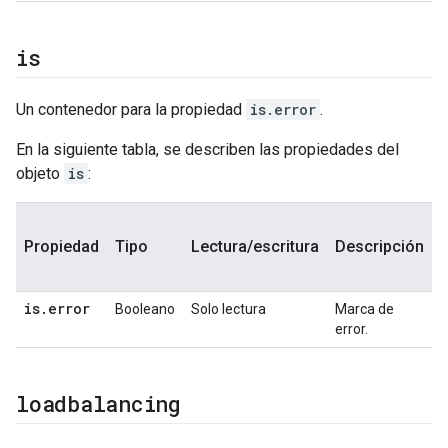
is
Un contenedor para la propiedad
is.error
.
En la siguiente tabla, se describen las propiedades del
objeto
is
:
E
Propiedad
Tipo
Lectura/escritura
Descripción
is
.
error
Booleano
Solo lectura
Marca de
S
error.
p
loadbalancing