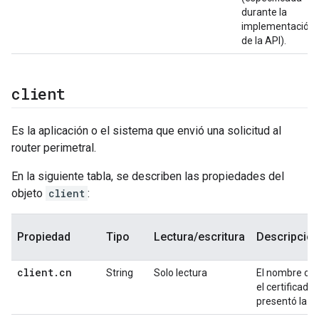
durante la
implementación
de la API).
client
Es la aplicación o el sistema que envió una solicitud al
router perimetral.
En la siguiente tabla, se describen las propiedades del
objeto
client
:
Propiedad
Tipo
Lectura/escritura
Descripció
client
.
cn
String
Solo lectura
El nombre co
el certificad
presentó la ap