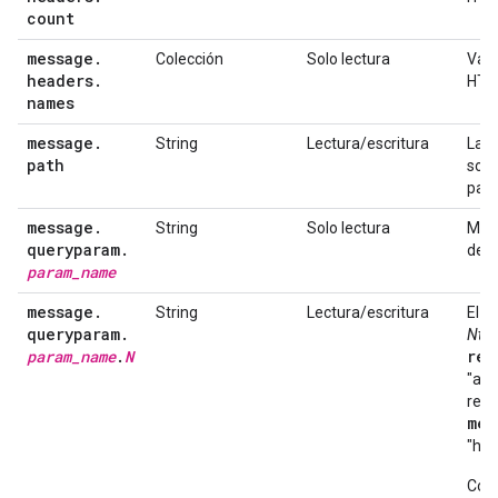
count
message
.
Colección
Solo lectura
Valo
headers
.
HTT
names
message
.
String
Lectura/escritura
La r
path
solic
pará
message
.
String
Solo lectura
Mues
queryparam
.
de m
param
_
name
message
.
String
Lectura/escritura
El v
queryparam
.
Nth
e
param
_
name
.
N
req
"a=h
reto
mes
"hell
Como