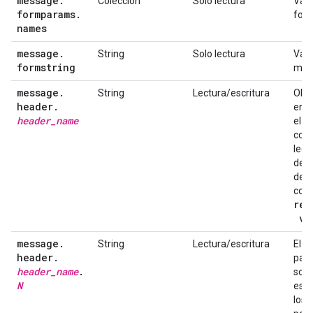
message
.
Colección
Solo lectura
Valo
formparams
.
form
names
message
.
String
Solo lectura
Valo
formstring
men
message
.
String
Lectura/escritura
Obti
header
.
enc
header
_
name
el m
cont
lect
del 
dese
comp
req
va
message
.
String
Lectura/escritura
El v
header
.
part
header
_
name
.
soli
N
esta
los 