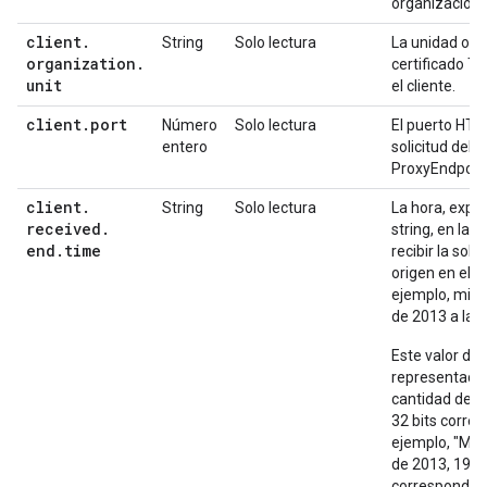
organización 
client
.
String
Solo lectura
La unidad orga
organization
.
certificado T
unit
el cliente.
client
.
port
Número
Solo lectura
El puerto HTT
entero
solicitud del c
ProxyEndpoin
client
.
String
Solo lectura
La hora, expr
received
.
string, en la 
end
.
time
recibir la soli
origen en el 
ejemplo, mié.
de 2013 a las
Este valor de 
representación
cantidad de 
32 bits corre
ejemplo, "Mié
de 2013, 19:1
corresponde a