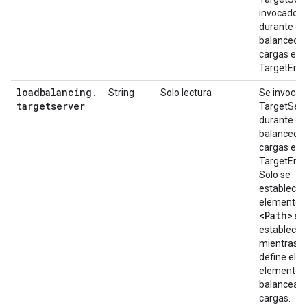
invocado
durante el
balanceo d
cargas en
TargetEndp
loadbalancing
.
String
Solo lectura
Se invoca
targetserver
TargetServ
durante el
balanceo d
cargas en
TargetEndp
Solo se
establece s
elemento
<Path>
se
establece
mientras s
define el
elemento d
balanceado
cargas.