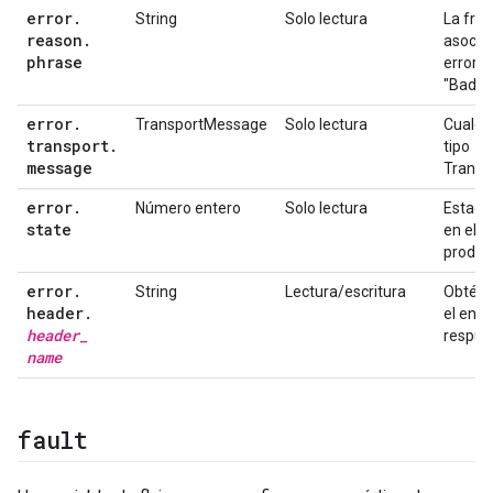
error
.
String
Solo lectura
La fras
reason
.
asocia
phrase
error. 
"Bad R
error
.
TransportMessage
Solo lectura
Cualqui
transport
.
tipo
message
Transp
error
.
Número entero
Solo lectura
Estado 
state
en el q
produjo
error
.
String
Lectura/escritura
Obtén 
header
.
el enc
header
_
respue
name
fault