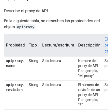
Describe el proxy de API.
En la siguiente tabla, se describen las propiedades del
objeto
apiproxy
:
El
Propiedad
Tipo
Lectura/escritura
Descripción
per
com
apiproxy
.
String
Solo lectura
Nombre del
Soli
name
proxy de API.
prox
Por ejemplo,
"Mi proxy".
apiproxy
.
String
Solo lectura
El número de
Soli
revision
revisión de un
prox
proxy de API.
Por ejemplo,
“6”.