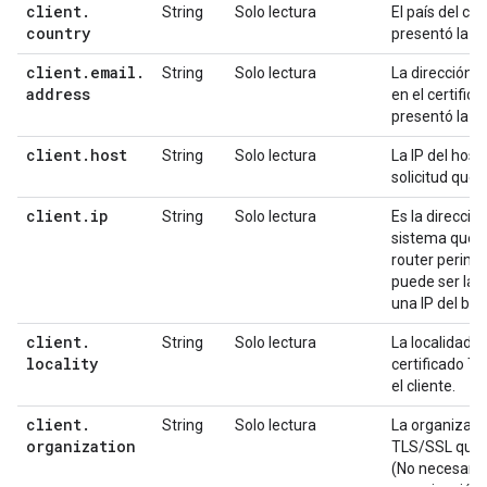
client
.
String
Solo lectura
El país del ce
country
presentó la ap
client
.
email
.
String
Solo lectura
La dirección d
address
en el certifi
presentó la ap
client
.
host
String
Solo lectura
La IP del hos
solicitud que 
client
.
ip
String
Solo lectura
Es la dirección
sistema que e
router perimet
puede ser la IP
una IP del ba
client
.
String
Solo lectura
La localidad (
locality
certificado T
el cliente.
client
.
String
Solo lectura
La organizació
organization
TLS/SSL que p
(No necesaria