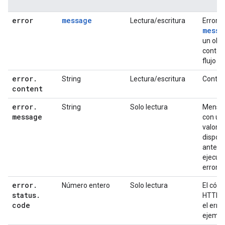
error
message
Lectura/escritura
Error d
messa
un obj
context
flujo de
error
.
String
Lectura/escritura
Conteni
content
error
.
String
Solo lectura
Mensaj
message
con un 
valor e
disponi
antes 
ejecute
error.
error
.
Número entero
Solo lectura
El códi
status
.
HTTP a
code
el error
ejemplo