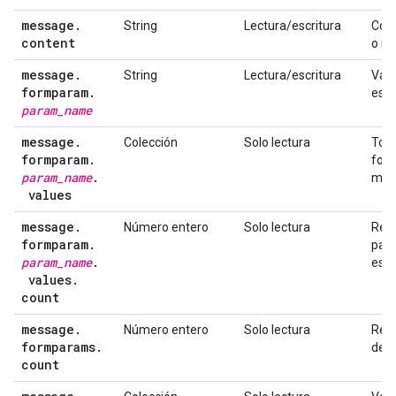
message
.
String
Lectura/escritura
Cont
content
o me
message
.
String
Lectura/escritura
Valo
formparam
.
espe
param
_
name
message
.
Colección
Solo lectura
Todo
formparam
.
form
param
_
name
.
men
values
message
.
Número entero
Solo lectura
Recu
formparam
.
pará
param
_
name
.
espe
values
.
count
message
.
Número entero
Solo lectura
Recu
formparams
.
del 
count