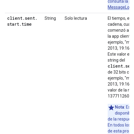
consulta la
po
MessageLogg
client
.
sent
.
String
Solo lectura
El tiempo, ex
start
.
time
cadena, cuand
comenzó a dev
la app cliente
ejemplo, "mié
2013, 19:16:4
Este valor es
string del
client.sen
de 32 bits co
ejemplo, "mié
2013, 19:16:4
valor de la m
13771126074
Nota
: Est
disponible
de la respues
En todos los d
de esta propie