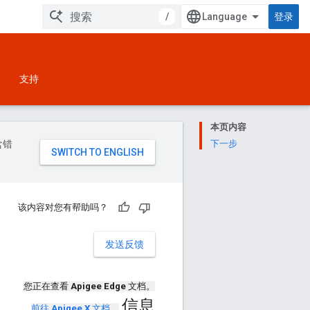
/
登录
支持
本页内容
含错
下一步
该内容对您有帮助吗？
发送反馈
您正在查看
Apigee Edge
文档。
信息
前往
Apigee X
文档
。