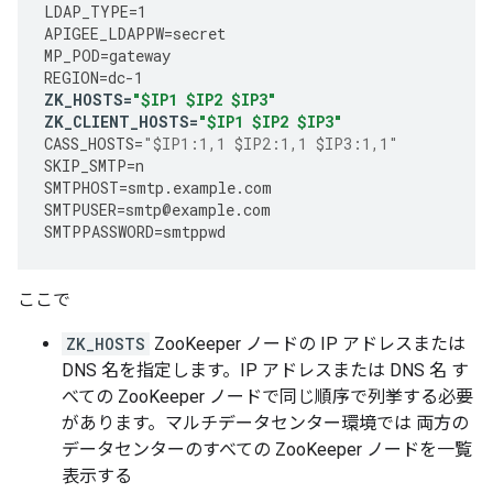
LDAP_TYPE
=
1
APIGEE_LDAPPW
=
secret
MP_POD
=
gateway
REGION
=
dc
-
1
ZK_HOSTS
=
"$IP1 $IP2 $IP3"
ZK_CLIENT_HOSTS
=
"$IP1 $IP2 $IP3"
CASS_HOSTS
=
"$IP1:1,1 $IP2:1,1 $IP3:1,1"
SKIP_SMTP
=
n
SMTPHOST
=
smtp
.
example
.
com
SMTPUSER
=
smtp
@
example
.
com
SMTPPASSWORD
=
smtppwd
ここで
ZK_HOSTS
ZooKeeper ノードの IP アドレスまたは
DNS 名を指定します。IP アドレスまたは DNS 名 す
べての ZooKeeper ノードで同じ順序で列挙する必要
があります。マルチデータセンター環境では 両方の
データセンターのすべての ZooKeeper ノードを一覧
表示する