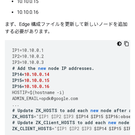
10.10.0.15
10.10.0.16
まず、Edge 構成ファイルを更新して新しいノードを追加
する必要があります。
IP1
=
10.10.0.1
IP2
=
10.10.0.2
IP3
=
10.10.0.3
#
Add
the
new
node
IP
addresses
.
IP14
=
10.10.0.14
IP15
=
10.10.0.15
IP16
=
10.10.0.16
HOSTIP
=
$
(
hostname
-
i
)
ADMIN_EMAIL
=
opdk
@
google
.
com
...
#
Update
ZK_HOSTS
to
add
each
new
node
after
an
ZK_HOSTS
=
"$IP1 $IP2 $IP3 
$IP14 $IP15 $IP16:obser
#
Update
ZK_Client_HOSTS
to
add
each
new
node
a
ZK_CLIENT_HOSTS
=
"$IP1 $IP2 $IP3 
$IP14 $IP15 $IP1