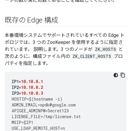
ードの数が常に奇数であることを確認してください。
既存の Edge 構成
本番環境システムでサポートされているすべての Edge ト
ポロジでは、3 つの ZooKeeper を使用するように指定さ
れています。 説明します。3 つのノードが
ZK_HOSTS
と
次のように、構成ファイル内の
ZK_CLIENT_HOSTS
プロ
パティを指定します。
IP1
=
10.10.0.1
IP2
=
10.10.0.2
IP3
=
10.10.0.3
HOSTIP
=
$
(
hostname
-
i
)
ADMIN_EMAIL
=
opdk
@
google
.
com
APIGEE_ADMINPW
=
Secret123
LICENSE_FILE
=
/tmp/license.txt
MSIP
=
$IP1
USE_LDAP_REMOTE_HOST
=
n