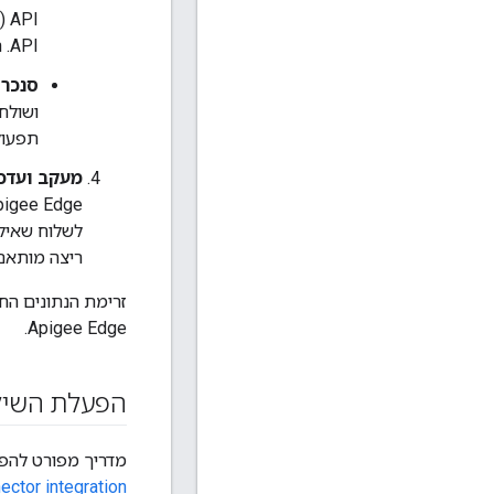
API. הסנכרון הזה מבטיח שהגדרות ה-API שלכם יתעדכנו באופן שוטף ב-API Hub.
סנכרו
תפעוליות ל
מעקב ועדכו
ריצה מותאם באופן
Apigee Edge.
הפעלת השילוב של מחב
מדריך מפורט להפעלת השילוב של PI hub connector
ector integration