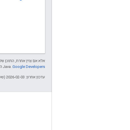
אלא אם צוין אחרת, התוכן של 
Google Developers‏
.‏ Java הוא סימן מסחרי רשום של חברת Oracle ו/או של השותפים העצמאיים שלה.
עדכון אחרון: 2026-02-03 (שעון UTC).
מידע על Apigee
We're part of Google
אירועים
שותפים