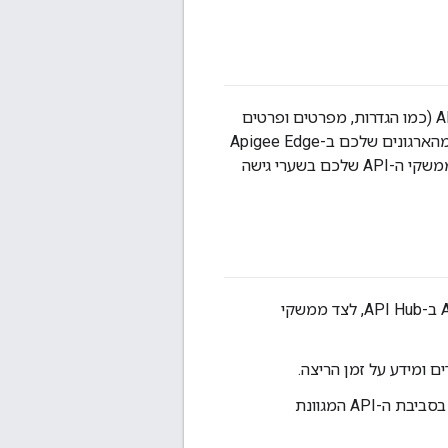
השילוב של מחבר Apigee Edge API Hub מאפשר צירוף אוטומטי של מטא-נתונים של API (כמו הגדרות, מפרטים ופרטים
קשורים של פרוקסי API) ונתוני זמן ריצה (כמו מדדים וניתוחים של תנועת נתונים ב-API) מהארגונים שלכם ב-Apigee Edge
ישירות אל API Hub של Google Cloud. השילוב הזה מספק תצוגה מרכזית ומאוחדת של ממשקי ה-API שלכם בשערי גישה
אפשר לגלות את כל ממשקי ה-API של Apigee Edge ב-API Hub, לצד ממשקי
אפשר לפשט את ניהול מחזור החיים של ה-API ואת ניהול הגישה ל-API בסביבת ה-API המגוונת