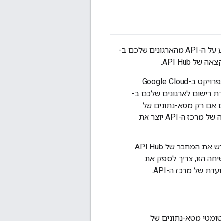
השילוב של Apigee Edge API hub connector יוצר ערוץ מאובטח ואוטומטי להעברת מידע על ה-API מהארגונים שלכם ב-
מתחילים בהגדרת API Hub בפרויקט ב-Google Cloud
דת רישום לארגונים שלכם ב-
 הזו, אתם גם מגדירים תוספים ל-API Hub, שקובעים אם רק מטא-נתונים של
API או גם מטא-נתונים וגם נתונים בזמן ריצה יעברו עיבוד. לאחר מכן, שרת ההקצאה של מרכז ה-API יוצר את
אחרי שמופע הפלאגין מוכן, צריך להפעיל באופן מפורש את המחבר של API Hub
(שם משאב המכונה) שמקשר את הארגון שלכם ב-Edge למכונה המיועדת של מרכז ה-API.
אופן אוטומטי מטא-נתונים של