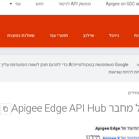
‫Apigee on GDC a
ממשק API לניטור
חוש
עוד
ות
ניהול
שילוב
חומרי עזר
שאלות נפוצות
‫Google משתמשת בטכנולוגיית AI כדי לתרגם תוכן לשפה המועדפת עליך.
ת להיות שגיאות.
חילים
Apigee Edge API
התיעוד של
Apigee Edge
.
מידע
התיעוד של
Apigee X
.