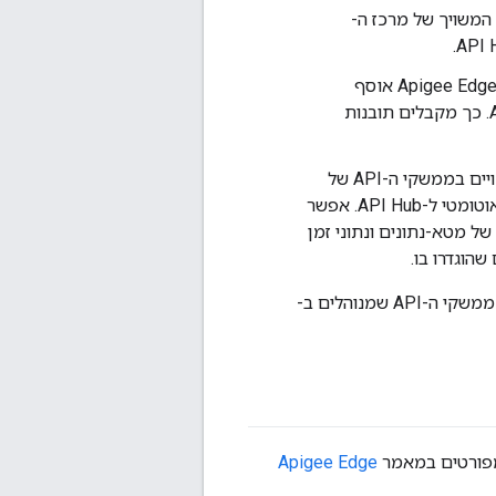
רתי proxy ל-API, מפרטים של OpenAPI) למופע המשויך של מרכז ה-
אם התוספים הרלוונטיים מופעלים ב-API Hub, ‏ Apigee Edge אוסף
ושולח גם נתונים בזמן ריצה (למשל, ניתוח תנועה, שיעורי שגיאות) אל API Hub. כך מקבלים תובנות
שילוב המחבר של API Hub עוקב באופן שוטף אחרי שינויים בממשקי ה-API של
Apigee Edge (למשל, פריסות חדשות, שינויים) ומעביר את העדכונים האלה באופן אוטומטי ל-API Hub. אפשר
ס השילוב באמצעות ממשקי ה-API לניהול Edge. העיבוד של מטא-נתונים ונתוני זמן
זרימת הנתונים החלקה הזו מבטיחה שמרכז ה-API תמיד ישקף תצוגה עדכנית ומקיפה של ממשקי ה-API שמנוהלים ב-
Apigee Edge