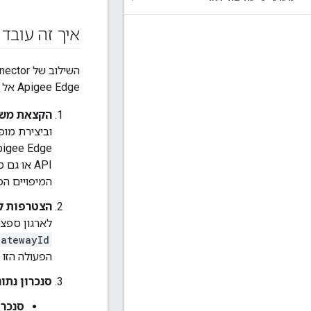
איך זה עובד
Apigee Edge אל API hub. התהליך הזה כולל לחיצת יד בין Apigee Edge לבין שירות ההקצאה של API Hub.
הקצאת משאבים של I Hub
וביצירת מופ
המיפויים הפ
הצטרפות ל-pigee Edge
לארגון ספציפי ב-Apigee Edge באמצעות שליחת קריאה ל-gement API
gatewayId
הפעולה הזו מפעילה
סנכרון נתונ
סנכרו