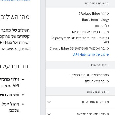
מושגים בסיסיים
מה זה Apigee Edge?
מהו השילוב של מחבר hub
Basic terminology
כלי פיתוח
מחזור החיים של פיתוח API
נקודות עיקריות בפיתוח של שרת proxy ל-
API
שונים, ומפשט את תה
מעבר מממשק המשתמש של Classic Edge
שילוב של מחבר API Hub
יתרונות עיקר
ניהול החשבון
כניסה לחשבון וניהול החשבון
גילוי מרכזי 
מעבר בין ארגונים
API ממקורות אחרים.
הדרכות נוספות
חשיפה משו
מדריכים מפורטים
ניהול יעיל:
שלכם.
מערכי שיעור בווידאו