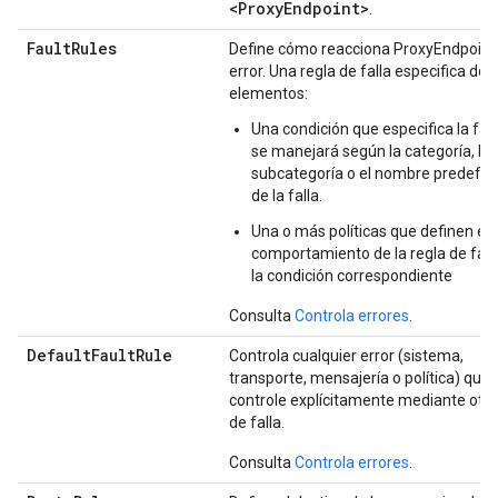
<Proxy
Endpoint>
.
FaultRules
Define cómo reacciona ProxyEndpoint
error. Una regla de falla especifica dos
elementos:
Una condición que especifica la fal
se manejará según la categoría, la
subcategoría o el nombre predefin
de la falla.
Una o más políticas que definen el
comportamiento de la regla de fall
la condición correspondiente
Consulta
Controla errores
.
DefaultFaultRule
Controla cualquier error (sistema,
transporte, mensajería o política) que 
controle explícitamente mediante otra
de falla.
Consulta
Controla errores
.