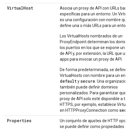
Virtual
Host
Asocia un proxy de API con URLs base
específicas para un entorno. Un Virtua
es una configuración con nombre que
define una o más URLs para un entorn
Los VirtualHosts nombrados de un
ProxyEndpoint determinan los dominio
los puertos en los que se expone un p
de API y, por extensión, la URL que usa
apps para invocar un proxy de API.
De forma predeterminada, se definen
VirtualHosts con nombre para un ento
default
secure
y
. Una organización
también puede definir dominios
personalizados. Para garantizar que u
proxy de API solo esté disponible a tra
HTTPS, por ejemplo, establece Virtual
secu
en HTTPProxyConnection como
Properties
Un conjunto de ajustes de HTTP opcio
se puede definir como propiedades de