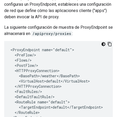
configuras un ProxyEndpoint, estableces una configuración
de red que define cómo las aplicaciones cliente ("apps")
deben invocar la API de proxy.
La siguiente configuración de muestra de ProxyEndpoint se
almacenará en
/apiproxy/proxies
:
<ProxyEndpoint name="default">

  <PreFlow/>

  <Flows/>

  <PostFlow/>

  <HTTPProxyConnection>

    <BasePath>/weather</BasePath>

    <VirtualHost>default</VirtualHost>

  </HTTPProxyConnection>

  <FaultRules/>

  <DefaultFaultRule/>

  <RouteRule name="default">

    <TargetEndpoint>default</TargetEndpoint>

  </RouteRule>
