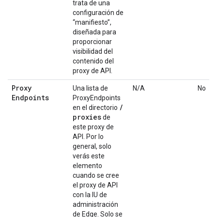
trata de una
configuración de
“manifiesto”,
diseñada para
proporcionar
visibilidad del
contenido del
proxy de API.
Proxy
Una lista de
N/A
No
Endpoints
ProxyEndpoints
/
en el directorio
proxies
de
este proxy de
API. Por lo
general, solo
verás este
elemento
cuando se cree
el proxy de API
con la IU de
administración
de Edge. Solo se