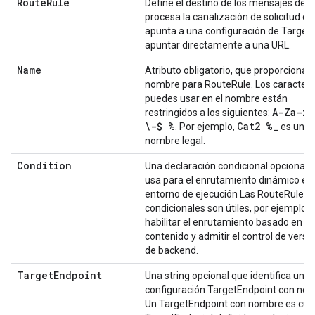
RouteRule
Define el destino de los mensajes de s
procesa la canalización de solicitud de
apunta a una configuración de Targe
apuntar directamente a una URL.
Name
Atributo obligatorio, que proporciona 
nombre para RouteRule. Los caracter
puedes usar en el nombre están
A-Za-z0
restringidos a los siguientes:
\-$ %
Cat2 %
_
. Por ejemplo,
es un
nombre legal.
Condition
Una declaración condicional opcional 
usa para el enrutamiento dinámico en 
entorno de ejecución Las RouteRules
condicionales son útiles, por ejemplo, 
habilitar el enrutamiento basado en el
contenido y admitir el control de versi
de backend.
Target
Endpoint
Una string opcional que identifica una
configuración TargetEndpoint con no
Un TargetEndpoint con nombre es cua