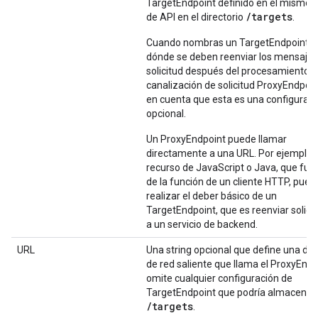
TargetEndpoint definido en el mismo 
/targets
de API en el directorio
.
Cuando nombras un TargetEndpoint, i
dónde se deben reenviar los mensajes
solicitud después del procesamiento p
canalización de solicitud ProxyEndpoin
en cuenta que esta es una configuraci
opcional.
Un ProxyEndpoint puede llamar
directamente a una URL. Por ejemplo,
recurso de JavaScript o Java, que fun
de la función de un cliente HTTP, pued
realizar el deber básico de un
TargetEndpoint, que es reenviar solici
a un servicio de backend.
URL
Una string opcional que define una dir
de red saliente que llama el ProxyEndp
omite cualquier configuración de
TargetEndpoint que podría almacenar
/
targets
.