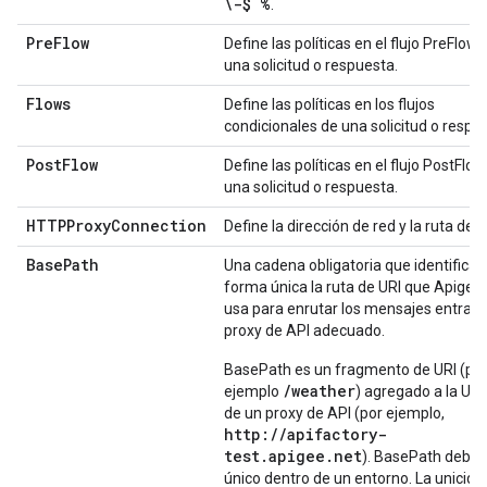
\-$ %
.
PreFlow
Define las políticas en el flujo PreFlow 
una solicitud o respuesta.
Flows
Define las políticas en los flujos
condicionales de una solicitud o respu
PostFlow
Define las políticas en el flujo PostFlo
una solicitud o respuesta.
HTTPProxyConnection
Define la dirección de red y la ruta de 
Base
Path
Una cadena obligatoria que identifica 
forma única la ruta de URI que Apigee
usa para enrutar los mensajes entrant
proxy de API adecuado.
BasePath es un fragmento de URI (po
/weather
ejemplo
) agregado a la UR
de un proxy de API (por ejemplo,
http://apifactory-
test.apigee.net
). BasePath debe 
único dentro de un entorno. La unicida