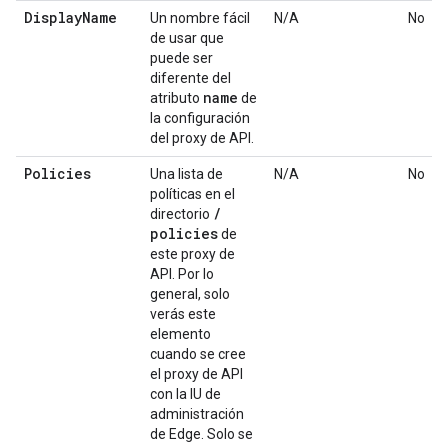
Display
Name
Un nombre fácil
N/A
No
de usar que
puede ser
diferente del
name
atributo
de
la configuración
del proxy de API.
Policies
Una lista de
N/A
No
políticas en el
/
directorio
policies
de
este proxy de
API. Por lo
general, solo
verás este
elemento
cuando se cree
el proxy de API
con la IU de
administración
de Edge. Solo se