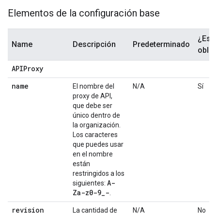
Elementos de la configuración base
¿Es
Name
Descripción
Predeterminado
oblig
APIProxy
name
El nombre del
N/A
Sí
proxy de API,
que debe ser
único dentro de
la organización.
Los caracteres
que puedes usar
en el nombre
están
restringidos a los
A-
siguientes:
Za-z0-9
_
-
.
revision
La cantidad de
N/A
No