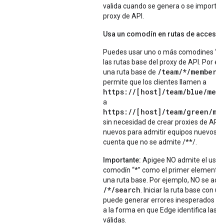
valida cuando se genera o se importa 
proxy de API.
Usa un comodín en rutas de acceso 
Puedes usar uno o más comodines “*”
las rutas base del proxy de API. Por ej
/team/*/members
una ruta base de
permite que los clientes llamen a
https://[host]/team/
blue
/mem
a
https://[host]/team/
green
/me
sin necesidad de crear proxies de API
nuevos para admitir equipos nuevos. 
cuenta que no se admite /**/.
Importante:
Apigee NO admite el uso 
comodín “*” como el primer elemento
una ruta base. Por ejemplo, NO se adm
/*/search
. Iniciar la ruta base con un
puede generar errores inesperados d
a la forma en que Edge identifica las r
válidas.