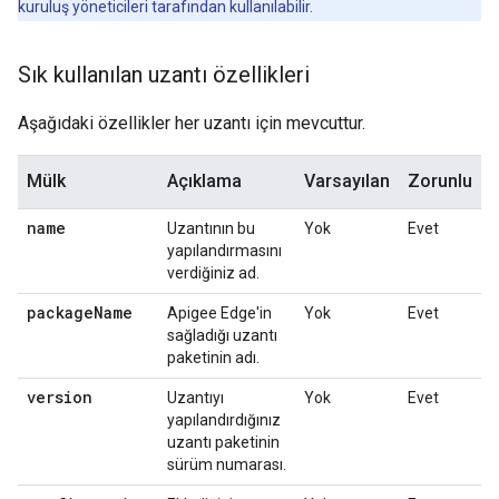
kuruluş yöneticileri tarafından kullanılabilir.
Sık kullanılan uzantı özellikleri
Aşağıdaki özellikler her uzantı için mevcuttur.
Mülk
Açıklama
Varsayılan
Zorunlu
name
Uzantının bu
Yok
Evet
yapılandırmasını
verdiğiniz ad.
package
Name
Apigee Edge'in
Yok
Evet
sağladığı uzantı
paketinin adı.
version
Uzantıyı
Yok
Evet
yapılandırdığınız
uzantı paketinin
sürüm numarası.