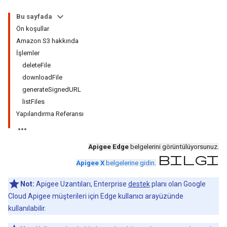
Bu sayfada
Ön koşullar
Amazon S3 hakkında
İşlemler
deleteFile
downloadFile
generateSignedURL
listFiles
Yapılandırma Referansı
Apigee Edge
belgelerini görüntülüyorsunuz.
bilgi
Apigee X
belgelerine gidin
.
Not:
Apigee Uzantıları, Enterprise
destek
planı olan Google
Cloud Apigee müşterileri için Edge kullanıcı arayüzünde
kullanılabilir.