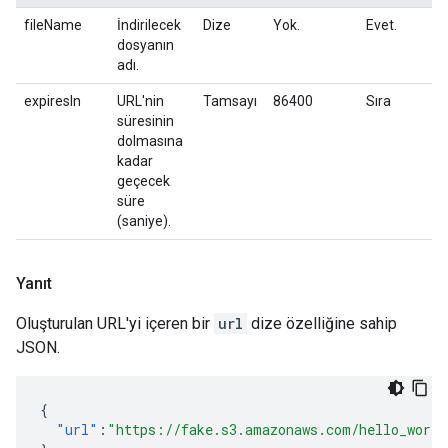
fileName
İndirilecek
Dize
Yok.
Evet.
dosyanın
adı.
expiresIn
URL'nin
Tamsayı
86400
Sıra
süresinin
dolmasına
kadar
geçecek
süre
(saniye).
Yanıt
Oluşturulan URL'yi içeren bir
url
dize özelliğine sahip
JSON.
{
"url"
:
"https://fake.s3.amazonaws.com/hello_world