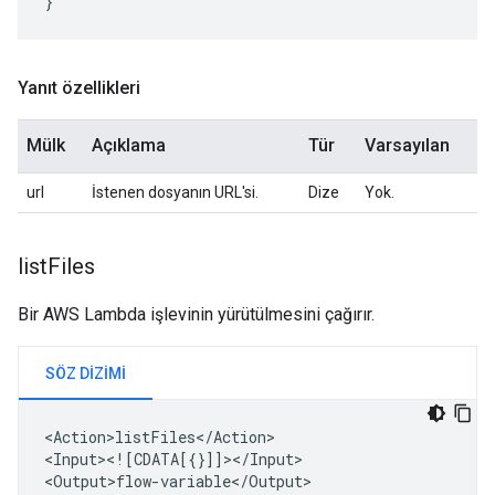
}
Yanıt özellikleri
Mülk
Açıklama
Tür
Varsayılan
url
İstenen dosyanın URL'si.
Dize
Yok.
list
Files
Bir AWS Lambda işlevinin yürütülmesini çağırır.
SÖZ DIZIMI
<Action>listFiles</Action>

<Input><![CDATA[{}]]></Input>
