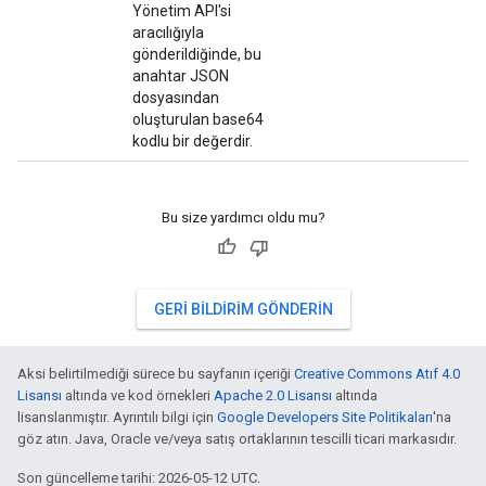
Yönetim API'si
aracılığıyla
gönderildiğinde, bu
anahtar JSON
dosyasından
oluşturulan base64
kodlu bir değerdir.
Bu size yardımcı oldu mu?
GERI BILDIRIM GÖNDERIN
Aksi belirtilmediği sürece bu sayfanın içeriği
Creative Commons Atıf 4.0
Lisansı
altında ve kod örnekleri
Apache 2.0 Lisansı
altında
lisanslanmıştır. Ayrıntılı bilgi için
Google Developers Site Politikaları
'na
göz atın. Java, Oracle ve/veya satış ortaklarının tescilli ticari markasıdır.
Son güncelleme tarihi: 2026-05-12 UTC.