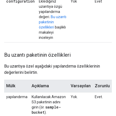
configuration
Eklediğiniz
Yok
Evet
uzantıya özgü
yapılandırma
değeri.
Bu uzantı
paketinin
özellikleri
başlıklı
makaleyi
inceleyin
Bu uzantı paketinin özellikleri
Bu uzantıya özel aşağıdaki yapılandırma özelliklerinin
değerlerini belirtin.
Mülk
Açıklama
Varsayılan
Zorunlu
yapılandırma
Kullanılacak Amazon
Yok.
Evet.
S3 paketinin adını
sample-
girin (ör.
bucket
).