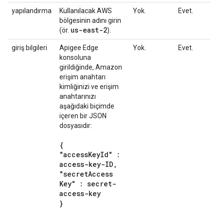
yapılandırma
Kullanılacak AWS
Yok.
Evet.
bölgesinin adını girin
us-east-2
(ör.
).
giriş bilgileri
Apigee Edge
Yok.
Evet.
konsoluna
girildiğinde, Amazon
erişim anahtarı
kimliğinizi ve erişim
anahtarınızı
aşağıdaki biçimde
içeren bir JSON
dosyasıdır:
{
"access
Key
Id" :
access-key-ID
,
"secret
Access
Key" : secret-
access-key
}