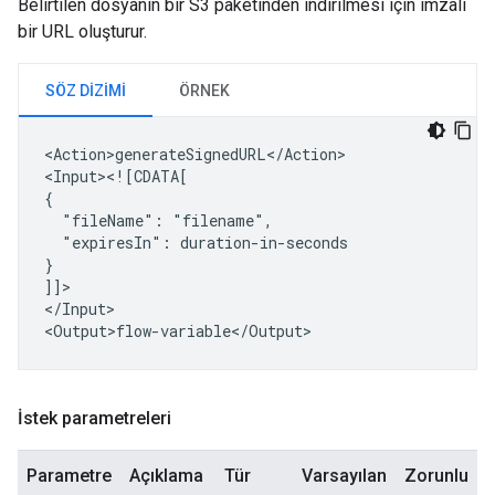
Belirtilen dosyanın bir S3 paketinden indirilmesi için imzalı
bir URL oluşturur.
SÖZ DIZIMI
ÖRNEK
<Action>generateSignedURL</Action>

<Input><![CDATA[

"fileName":
"expiresIn":
duration-in-seconds

}

]]>

</Input>

İstek parametreleri
Parametre
Açıklama
Tür
Varsayılan
Zorunlu