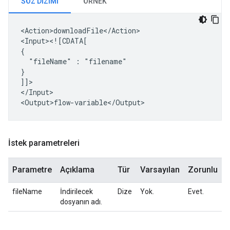
SÖZ DIZIMI
ÖRNEK
<Action>downloadFile</Action>

<Input><![CDATA[

"fileName"
:
"filename"

}

]]>

</Input>

İstek parametreleri
Parametre
Açıklama
Tür
Varsayılan
Zorunlu
fileName
İndirilecek
Dize
Yok.
Evet.
dosyanın adı.