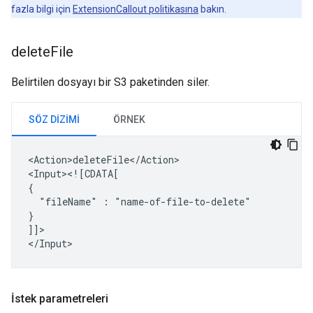
fazla bilgi için
ExtensionCallout politikasına
bakın.
delete
File
Belirtilen dosyayı bir S3 paketinden siler.
SÖZ DIZIMI
ÖRNEK
<Action>deleteFile</Action>

<Input><![CDATA[

"fileName"
:
"name-of-file-to-delete"

}

]]>

İstek parametreleri