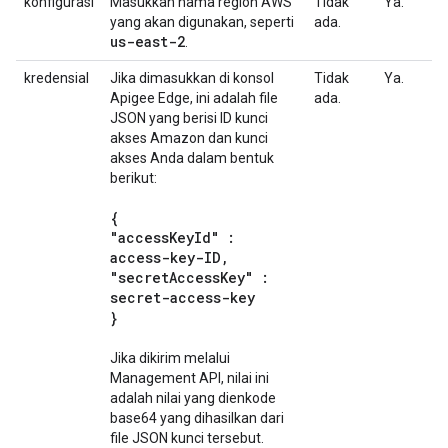
konfigurasi
Masukkan nama region AWS
Tidak
Ya.
yang akan digunakan, seperti
ada.
us-east-2
.
kredensial
Jika dimasukkan di konsol
Tidak
Ya.
Apigee Edge, ini adalah file
ada.
JSON yang berisi ID kunci
akses Amazon dan kunci
akses Anda dalam bentuk
berikut:
{
"access
Key
Id" :
access-key-ID
,
"secret
Access
Key" :
secret-access-key
}
Jika dikirim melalui
Management API, nilai ini
adalah nilai yang dienkode
base64 yang dihasilkan dari
file JSON kunci tersebut.