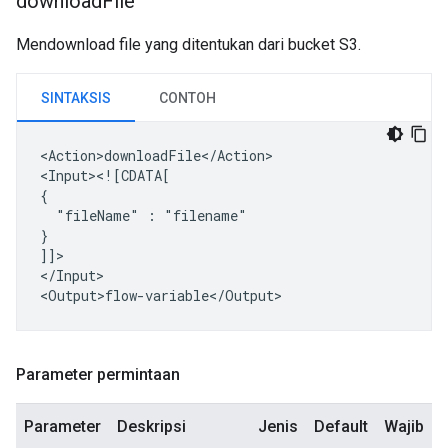
download
File
Mendownload file yang ditentukan dari bucket S3.
SINTAKSIS
CONTOH
<Action>downloadFile</Action>

<Input><![CDATA[

"fileName"
:
"filename"

}

]]>

</Input>

Parameter permintaan
Parameter
Deskripsi
Jenis
Default
Wajib