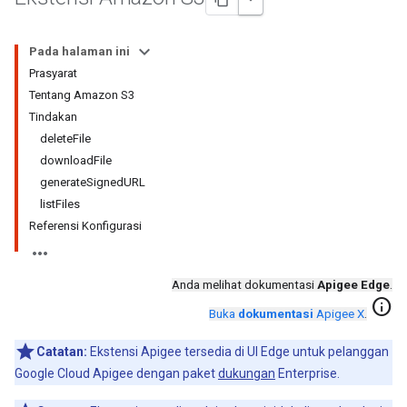
Pada halaman ini
Prasyarat
Tentang Amazon S3
Tindakan
deleteFile
downloadFile
generateSignedURL
listFiles
Referensi Konfigurasi
Anda melihat dokumentasi
Apigee Edge
.
info
Buka
dokumentasi
Apigee X
.
Catatan:
Ekstensi Apigee tersedia di UI Edge untuk pelanggan
Google Cloud Apigee dengan paket
dukungan
Enterprise.