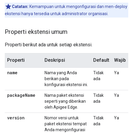
Catatan:
Kemampuan untuk mengonfigurasi dan men-deploy
ekstensi hanya tersedia untuk administrator organisasi.
Properti ekstensi umum
Properti berikut ada untuk setiap ekstensi.
Properti
Deskripsi
Default
Wajib
name
Nama yang Anda
Tidak
Ya
berikan pada
ada
konfigurasi ekstensi ini.
package
Name
Nama paket ekstensi
Tidak
Ya
seperti yang diberikan
ada
oleh Apigee Edge.
version
Nomor versi untuk
Tidak
Ya
paket ekstensi tempat
ada
Anda mengonfigurasi