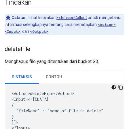
Tindakan
Catatan:
Lihat kebijakan
ExtensionCallout
untuk mengetahui
informasi selengkapnya tentang cara menetapkan
<Action>
,
<Input>
, dan
<Output>
.
delete
File
Menghapus file yang ditentukan dari bucket S3.
SINTAKSIS
CONTOH
<Action>deleteFile</Action>

<Input><![CDATA[

"fileName"
:
"name-of-file-to-delete"

}

]]>
