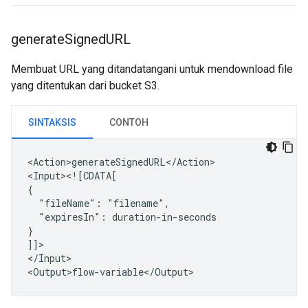
generate
Signed
URL
Membuat URL yang ditandatangani untuk mendownload file
yang ditentukan dari bucket S3.
SINTAKSIS
CONTOH
<Action>generateSignedURL</Action>

<Input><![CDATA[

"fileName":
"expiresIn":
duration-in-seconds

}

]]>

</Input>
