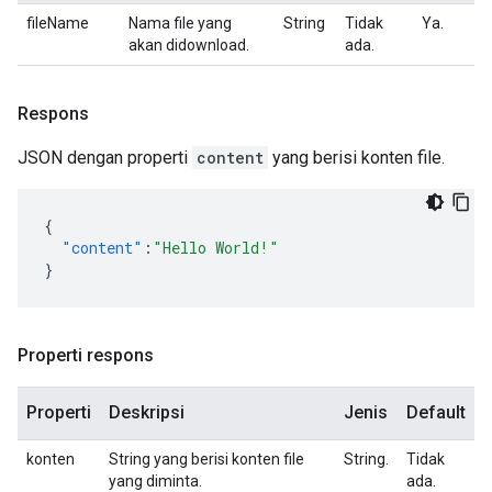
fileName
Nama file yang
String
Tidak
Ya.
akan didownload.
ada.
Respons
JSON dengan properti
content
yang berisi konten file.
{
"content"
:
"Hello World!"
}
Properti respons
Properti
Deskripsi
Jenis
Default
konten
String yang berisi konten file
String.
Tidak
yang diminta.
ada.