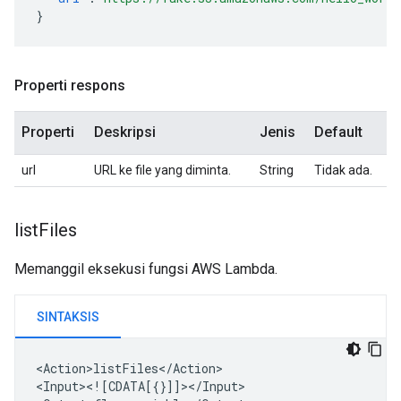
}
Properti respons
Properti
Deskripsi
Jenis
Default
url
URL ke file yang diminta.
String
Tidak ada.
list
Files
Memanggil eksekusi fungsi AWS Lambda.
SINTAKSIS
<Action>listFiles</Action>

<Input><![CDATA[{}]]></Input>
