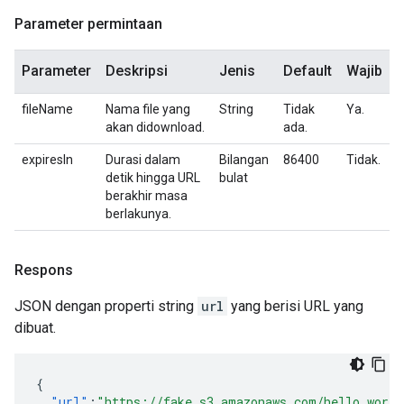
Parameter permintaan
Parameter
Deskripsi
Jenis
Default
Wajib
fileName
Nama file yang
String
Tidak
Ya.
akan didownload.
ada.
expiresIn
Durasi dalam
Bilangan
86400
Tidak.
detik hingga URL
bulat
berakhir masa
berlakunya.
Respons
JSON dengan properti string
url
yang berisi URL yang
dibuat.
{
"url"
:
"https://fake.s3.amazonaws.com/hello_world