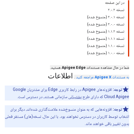
در این صفحه
نسخه ۲.۰.۲
نسخه ۲.۰.۱ (منسوخ شده)
نسخه ۲.۰.۰ (منسوخ شده)
نسخه ۱.۱.۲ (منسوخ شده)
نسخه ۱.۱.۱ (منسوخ شده)
نسخه ۱.۱.۰ (منسوخ شده)
نسخه ۱.۰.۰ (منسوخ شده)
شما در حال مشاهده مستندات
Apigee Edge
هستید.
اطلاعات
به مستندات
Apigee X
مراجعه کنید
.
توجه:
افزونه‌های Apigee در رابط کاربری Edge برای مشتریان Google
Cloud Apigee که دارای طرح
پشتیبانی
سازمانی هستند، در دسترس است.
توجه:
افزونه‌هایی که به عنوان منسوخ‌شده علامت‌گذاری شده‌اند، دیگر برای
انتخاب توسط کاربران در دسترس نخواهند بود. با این حال، نسخه(های) مستقر فعلی
بدون تغییر باقی خواهند ماند.