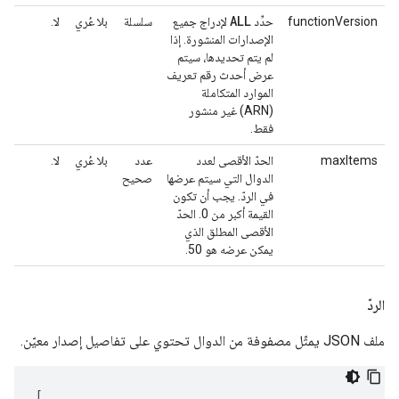
ALL
functionVersion
حدِّد
لإدراج جميع
سلسلة
بلا عُري
لا.
الإصدارات المنشورة. إذا
لم يتم تحديدها، سيتم
عرض أحدث رقم تعريف
الموارد المتكاملة
(ARN) غير منشور
فقط.
maxItems
الحدّ الأقصى لعدد
عدد
بلا عُري
لا.
الدوال التي سيتم عرضها
صحيح
في الردّ. يجب أن تكون
القيمة أكبر من 0. الحدّ
الأقصى المطلق الذي
يمكن عرضه هو 50.
الردّ
ملف JSON يمثّل مصفوفة من الدوال تحتوي على تفاصيل إصدار معيّن.
[