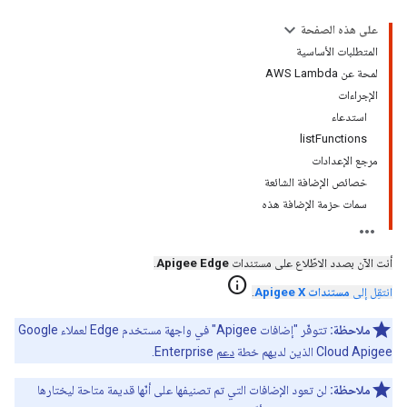
على هذه الصفحة
المتطلبات الأساسية
لمحة عن AWS Lambda
الإجراءات
استدعاء
listFunctions
مرجع الإعدادات
خصائص الإضافة الشائعة
سمات حزمة الإضافة هذه
أنت الآن بصدد الاطّلاع على مستندات
Apigee Edge
.
info
انتقِل إلى
مستندات Apigee X
.
ملاحظة:
تتوفّر "إضافات Apigee" في واجهة مستخدم Edge لعملاء Google
Cloud Apigee الذين لديهم خطة
دعم
Enterprise.
ملاحظة:
لن تعود الإضافات التي تم تصنيفها على أنّها قديمة متاحة ليختارها