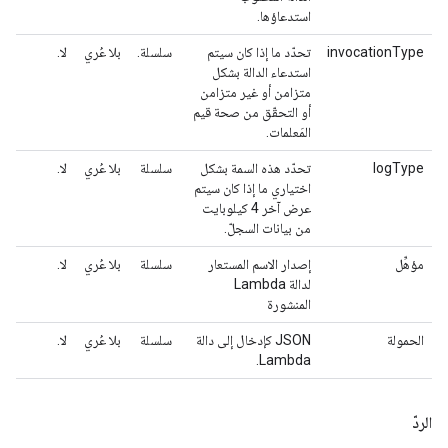
استدعاؤها.
invocationType
تحدّد ما إذا كان سيتم
سلسلة.
بلا عُري
لا.
استدعاء الدالة بشكل
متزامن أو غير متزامن
أو التحقّق من صحة قيم
المَعلمات.
logType
تحدّد هذه السمة بشكل
سلسلة
بلا عُري
لا.
اختياري ما إذا كان سيتم
عرض آخر 4 كيلوبايت
من بيانات السجلّ.
مؤهِّل
إصدار الاسم المستعار
سلسلة
بلا عُري
لا.
لدالة Lambda
المنشورة
الحمولة
JSON كإدخال إلى دالة
سلسلة
بلا عُري
لا.
Lambda.
الردّ