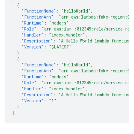
{
"FunctionName"
:
"helloWorld"
,
"FunctionArn"
:
"arn:aws:lambda:fake-region:01
"Runtime"
:
"nodejs"
,
"Role"
:
"arn:aws:iam::012345:role/service-rol
"Handler"
:
"index.handler"
,
"Description"
:
"A Hello World lambda function.
"Version"
:
"$LATEST"
},
{
"FunctionName"
:
"helloWorld"
,
"FunctionArn"
:
"arn:aws:lambda:fake-region:01
"Runtime"
:
"nodejs"
,
"Role"
:
"arn:aws:iam::012345:role/service-rol
"Handler"
:
"index.handler"
,
"Description"
:
"A Hello World lambda function.
"Version"
:
"1"
}
]