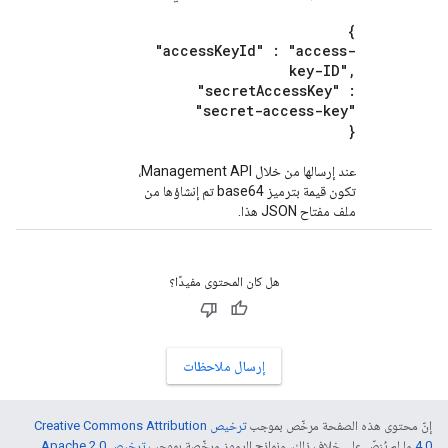
{
"access
Key
Id" : "access-
key-ID"
,
"secret
Access
Key" :
"secret-access-key"
}
عند إرسالها من خلال Management API،
تكون قيمة بترميز base64 تم إنشاؤها من
ملف مفتاح JSON هذا.
هل كان المحتوى مفيدًا؟
إرسال ملاحظات
إنّ محتوى هذه الصفحة مرخّص بموجب
ترخيص Creative Commons Attribution
4.0‏
ما لم يُنصّ على خلاف ذلك، ونماذج الرموز مرخّصة بموجب
ترخيص Apache 2.0‏
.