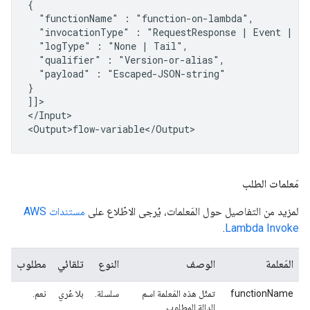
"functionName"
:
"invocationType"
:
"RequestResponse
|
Event
|
"logType"
:
"None
|
"qualifier"
:
"payload"
:
"Escaped-JSON-string"

}

]]>

</Input>

مَعلمات الطلب
لمزيد من التفاصيل حول المَعلمات، يُرجى الاطّلاع على
مستندات AWS
.
Lambda Invoke
المَعلمة
الوصف
النوع
تلقائي
مطلوب
functionName
تمثّل هذه المَعلمة اسم
سلسلة.
بلا عُري
نعم.
الدالة المطلوب