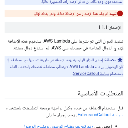
المستخدمون. ومع ذلك، لن تتأثّر الإصدارات المنشورة حاليًا.
تنبيه:
لم يعُد هذا الإصدار من الإضافة متاحًا وتم إيقافه نهائيًا.
الإصدار: 1.1.1
تنفيذ الدوال التي تم نشرها على AWS Lambda استخدِم هذه الإضافة
لإدراج الدوال المتاحة في حسابك على AWS، ثم استدعِ دوال معيّنة.
ملاحظة:
إحدى المزايا الرئيسية لهذه الإضافة هي طريقة تعاملها مع المصادقة. إذا
كان الوصول إلى دالة AWS Lambda لا يتطلّب مصادقة، ننصحك باستدعاء الدالة
باستخدام
سياسة ServiceCallout
.
المتطلبات الأساسية
قبل استخدام الإضافة من خادم وكيل لواجهة برمجة التطبيقات باستخدام
سياسة ExtensionCallout
، يجب إجراء ما يلي:
احصل على
رقم تعريف مفتاح الوصول ومفتاح الوصول