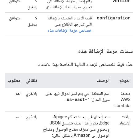
version
رقم إصدار حزمة الإضافة التي
لا
متوافق
تجري عملية إعداد الإضافة منها.
ينطبق
configuration
قيمة الإعداد المتعلقة بالإضافة
لا
متوافق
التي تدرجها الاطّلاع على
ينطبق
خصائص حزمة الإضافات هذه
سمات حزمة الإضافة هذه
حدِّد قيمًا لخصائص الإعداد التالية الخاصة بهذا الامتداد.
الموقع
الوصف
تلقائي
مطلوب
منطقة
اسم المنطقة التي يتم نشر الدوال فيها. على
بلا عُري
نعم.
us-east-1
AWS
سبيل المثال:
.
Lambda
بيانات
عند إدخالها في وحدة تحكّم Apigee
بلا عُري
نعم.
الاعتماد
Edge، يكون هذا الملف بتنسيق JSON
ويحتوي على معرّف مفتاح الوصول ومفتاح
الوصول إلى Amazon بالشكل التالي: