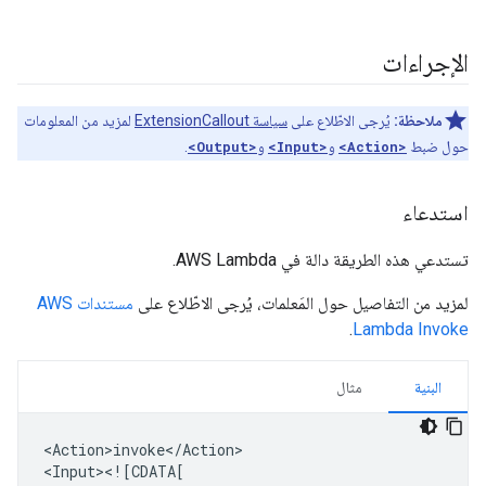
الإجراءات
ملاحظة:
يُرجى الاطّلاع على
سياسة ExtensionCallout
لمزيد من المعلومات
حول ضبط
<Action>
و
<Input>
و
<Output>
.
استدعاء
تستدعي هذه الطريقة دالة في AWS Lambda.
لمزيد من التفاصيل حول المَعلمات، يُرجى الاطّلاع على
مستندات AWS
.
Lambda Invoke
البنية
مثال
<Action>invoke</Action>

<Input><![CDATA[
