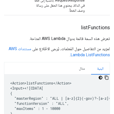
RequestResponse. بالنسبة إلى خطأ
في الدالة، يحتوي هذا الحقل على رسالة
وصف الخطأ.
list
Functions
تعرض هذه السمة قائمة بدوال AWS Lambda المتاحة.
لمزيد من التفاصيل حول المَعلمات، يُرجى الاطّلاع على
مستندات AWS
.
Lambda ListFunctions
البنية
مثال
<Action>listFunctions</Action>

<Input><![CDATA[

"masterRegion"
:
"ALL
|
"functionVersion"
:
"maxItems"
:
1
-
10000

}
