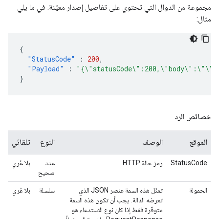
مجموعة من الدوال التي تحتوي على تفاصيل إصدار معيّنة. في ما يلي
مثال:
{
"StatusCode"
:
200
,
"Payload"
:
"{\"statusCode\":200,\"body\":\"\\\
}
خصائص الرد
الموقع
الوصف
النوع
تلقائي
StatusCode
رمز حالة HTTP‬.
عدد
بلا عُري
صحيح
الحمولة
تمثّل هذه السمة عنصر JSON الذي
سلسلة
بلا عُري
تعرضه الدالة. يجب أن تكون هذه السمة
متوفّرة فقط إذا كان نوع الاستدعاء هو