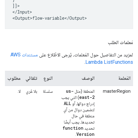
]]>

</Input>

مَعلمات الطلب
لمزيد من التفاصيل حول المَعلمات، يُرجى الاطّلاع على
مستندات AWS
.
Lambda ListFunctions
المَعلمة
الوصف
النوع
تلقائي
مطلوب
us-
masterRegion
المنطقة (مثل
سلسلة
بلا عُري
لا.
east-2
) التي يجب
ALL
إدراج دوالها، أو
لتضمين دوال من أي
منطقة في حال
تحديدها، يجب أيضًا
function
تحديد
Version
.