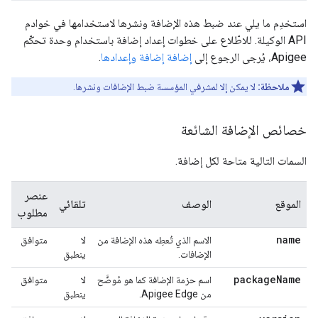
استخدِم ما يلي عند ضبط هذه الإضافة ونشرها لاستخدامها في خوادم
API الوكيلة. للاطّلاع على خطوات إعداد إضافة باستخدام وحدة تحكّم
Apigee، يُرجى الرجوع إلى
إضافة إضافة وإعدادها
.
ملاحظة:
لا يمكن إلا لمشرفي المؤسسة ضبط الإضافات ونشرها.
خصائص الإضافة الشائعة
السمات التالية متاحة لكل إضافة.
عنصر
الموقع
الوصف
تلقائي
مطلوب
name
الاسم الذي تُعطِه هذه الإضافة من
لا
متوافق
الإضافات.
ينطبق
package
Name
اسم حزمة الإضافة كما هو مُوضَّح
لا
متوافق
من Apigee Edge.
ينطبق