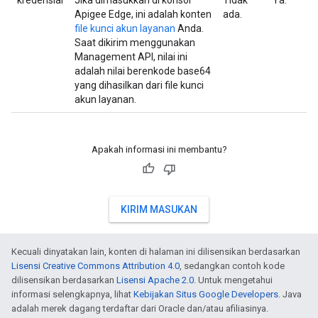
kredensial
Jika dimasukkan di konsol
Tidak
Ya.
Apigee Edge, ini adalah konten
ada.
file kunci akun layanan
Anda.
Saat dikirim menggunakan
Management API, nilai ini
adalah nilai berenkode base64
yang dihasilkan dari file kunci
akun layanan.
Apakah informasi ini membantu?
KIRIM MASUKAN
Kecuali dinyatakan lain, konten di halaman ini dilisensikan berdasarkan
Lisensi Creative Commons Attribution 4.0
, sedangkan contoh kode
dilisensikan berdasarkan
Lisensi Apache 2.0
. Untuk mengetahui
informasi selengkapnya, lihat
Kebijakan Situs Google Developers
. Java
adalah merek dagang terdaftar dari Oracle dan/atau afiliasinya.