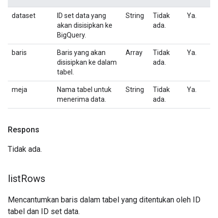
dataset
ID set data yang
String
Tidak
Ya.
akan disisipkan ke
ada.
BigQuery.
baris
Baris yang akan
Array
Tidak
Ya.
disisipkan ke dalam
ada.
tabel.
meja
Nama tabel untuk
String
Tidak
Ya.
menerima data.
ada.
Respons
Tidak ada.
list
Rows
Mencantumkan baris dalam tabel yang ditentukan oleh ID
tabel dan ID set data.