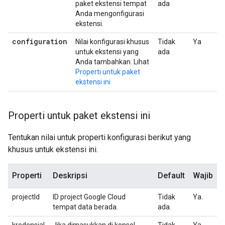
paket ekstensi tempat
ada
Anda mengonfigurasi
ekstensi.
configuration
Nilai konfigurasi khusus
Tidak
Ya
untuk ekstensi yang
ada
Anda tambahkan. Lihat
Properti untuk paket
ekstensi ini
Properti untuk paket ekstensi ini
Tentukan nilai untuk properti konfigurasi berikut yang
khusus untuk ekstensi ini.
Properti
Deskripsi
Default
Wajib
projectId
ID project Google Cloud
Tidak
Ya.
tempat data berada.
ada.