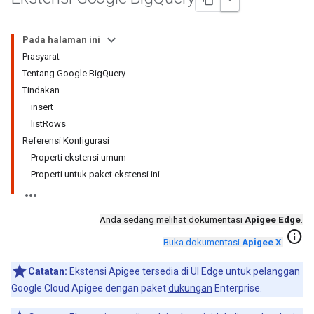
Pada halaman ini
Prasyarat
Tentang Google BigQuery
Tindakan
insert
listRows
Referensi Konfigurasi
Properti ekstensi umum
Properti untuk paket ekstensi ini
Anda sedang melihat dokumentasi
Apigee Edge
.
info
Buka dokumentasi
Apigee X
.
Catatan:
Ekstensi Apigee tersedia di UI Edge untuk pelanggan
Google Cloud Apigee dengan paket
dukungan
Enterprise.