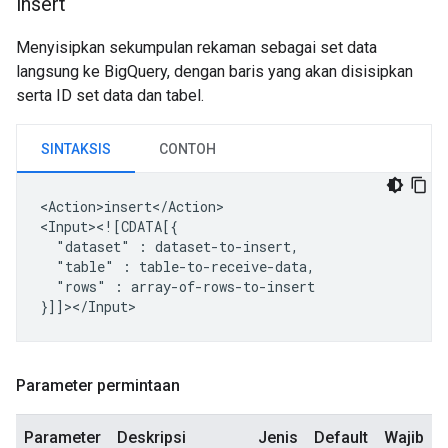
insert
Menyisipkan sekumpulan rekaman sebagai set data
langsung ke BigQuery, dengan baris yang akan disisipkan
serta ID set data dan tabel.
SINTAKSIS
CONTOH
<Action>insert</Action>

"dataset"
:
"table"
:
"rows"
:
array-of-rows-to-insert

Parameter permintaan
Parameter
Deskripsi
Jenis
Default
Wajib