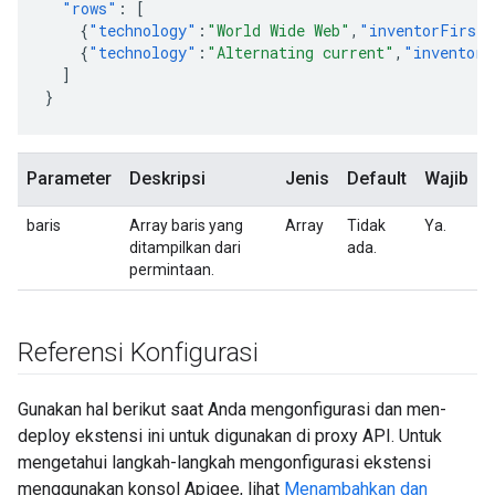
"rows"
:
[
{
"technology"
:
"World Wide Web"
,
"inventorFirst
{
"technology"
:
"Alternating current"
,
"inventorF
]
}
Parameter
Deskripsi
Jenis
Default
Wajib
baris
Array baris yang
Array
Tidak
Ya.
ditampilkan dari
ada.
permintaan.
Referensi Konfigurasi
Gunakan hal berikut saat Anda mengonfigurasi dan men-
deploy ekstensi ini untuk digunakan di proxy API. Untuk
mengetahui langkah-langkah mengonfigurasi ekstensi
menggunakan konsol Apigee, lihat
Menambahkan dan