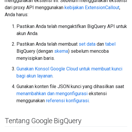
menggunakan ekstensi ini. Sebelum menggunakan ekstensi
dari proxy API menggunakan
kebijakan ExtensionCallout
,
Anda harus:
Pastikan Anda telah mengaktifkan BigQuery API untuk
akun Anda.
Pastikan Anda telah membuat
set data
dan
tabel
BigQuery (dengan
skema
) sebelum mencoba
menyisipkan baris.
Gunakan Konsol Google Cloud untuk membuat kunci
bagi akun layanan
.
Gunakan konten file JSON kunci yang dihasilkan saat
menambahkan dan mengonfigurasi
ekstensi
menggunakan
referensi konfigurasi
.
Tentang Google Big
Query