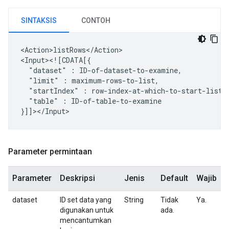
SINTAKSIS
CONTOH
<Action>listRows</Action>

"dataset"
:
"limit"
:
"startIndex"
:
"table"
:
ID-of-table-to-examine

Parameter permintaan
Parameter
Deskripsi
Jenis
Default
Wajib
dataset
ID set data yang
String
Tidak
Ya.
digunakan untuk
ada.
mencantumkan