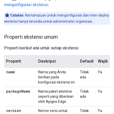
mengonfigurasi ekstensi
.
Catatan:
Kemampuan untuk mengonfigurasi dan men-deploy
ekstensi hanya tersedia untuk administrator organisasi.
Properti ekstensi umum
Properti berikut ada untuk setiap ekstensi.
Properti
Deskripsi
Default
Wajib
name
Nama yang Anda
Tidak
Ya
berikan pada
ada
konfigurasi ekstensi ini.
package
Name
Nama paket ekstensi
Tidak
Ya
seperti yang diberikan
ada
oleh Apigee Edge.
version
Nomor versi untuk
Tidak
Ya