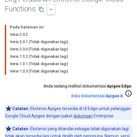
Functions
Pada halaman ini
Versi 2.0.2
Versi 2.0.1 (Tidak digunakan lagi)
Versi 2.0.0 (Tidak digunakan lagi)
Versi 1.3.2 (Tidak digunakan lagi)
Versi 1.3.1 (Tidak digunakan lagi)
Versi 1.0.5 (Tidak digunakan lagi)
Anda sedang melihat dokumentasi
Apigee Edge
.
info
Buka dokumentasi
Apigee X
.
Catatan:
Ekstensi Apigee tersedia di UI Edge untuk pelanggan
Google Cloud Apigee dengan paket
dukungan
Enterprise.
Catatan:
Ekstensi yang ditandai sebagai tidak digunakan lagi
tidak akan tersedia lagi untuk dipilih oleh pengguna. Namun, versi