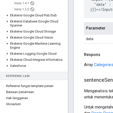
Versi 1
.
4
.
1
"data"
:
Versi 1
.
2
.
0
Ekstensi Google Cloud Pub
/
Sub
Ekstensi Database Google Cloud
Spanner
Parameter
Ekstensi Google Cloud Storage
Ekstensi Google Cloud Vision
data
Ekstensi Google Machine Learning
Engine
Ekstensi Logging Google Cloud
Respons
Ekstensi Cloud Integrasi Informatica
Array
Categorie
Salesforce
REFERENSI LAIN
sentence
Sen
Referensi fungsi template pesan
Menganalisis te
Batasan penamaan
untuk menentukan
Hak langganan
Glosarium
Untuk mengetahui