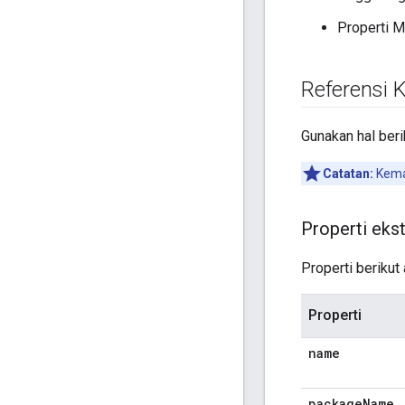
Properti M
Referensi K
Gunakan hal beri
Catatan:
Kemam
Properti ek
Properti berikut
Properti
name
package
Name