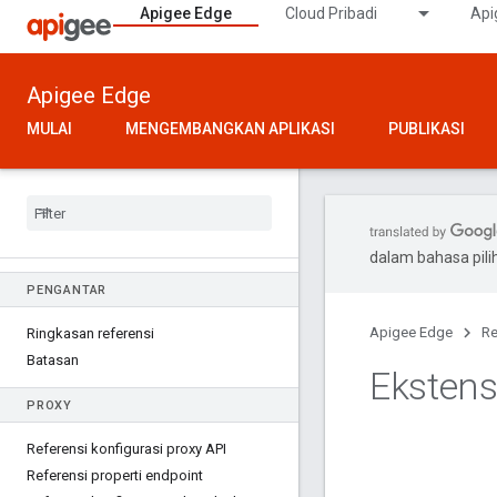
Apigee Edge
Cloud Pribadi
Api
Apigee Edge
MULAI
MENGEMBANGKAN APLIKASI
PUBLIKASI
dalam bahasa pil
PENGANTAR
Apigee Edge
Re
Ringkasan referensi
Batasan
Ekstens
PROXY
Referensi konfigurasi proxy API
Referensi properti endpoint