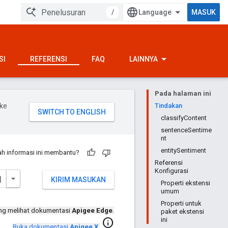
/
MASUK
SI
REFERENSI
FAQ
LAINNYA
Pada halaman ini
ke
Tindakan
classifyContent
sentenceSentime
nt
entitySentiment
h informasi ini membantu?
Referensi
Konfigurasi
KIRIM MASUKAN
Properti ekstensi
umum
Properti untuk
ng melihat dokumentasi
Apigee Edge
.
paket ekstensi
ini
info
Buka dokumentasi
Apigee X
.