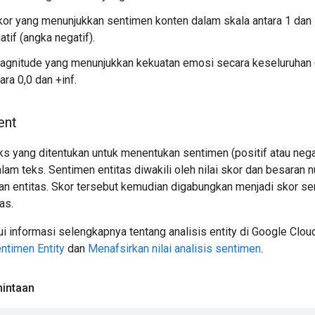
kor yang menunjukkan sentimen konten dalam skala antara 1 dan -1,
tif (angka negatif).
agnitude yang menunjukkan kekuatan emosi secara keseluruhan (
ara 0,0 dan +inf.
ent
s yang ditentukan untuk menentukan sentimen (positif atau nega
lam teks. Sentimen entitas diwakili oleh nilai skor dan besaran n
an entitas. Skor tersebut kemudian digabungkan menjadi skor s
as.
 informasi selengkapnya tentang analisis entity di Google Cloud
ntimen Entity
dan
Menafsirkan nilai analisis sentimen
.
intaan