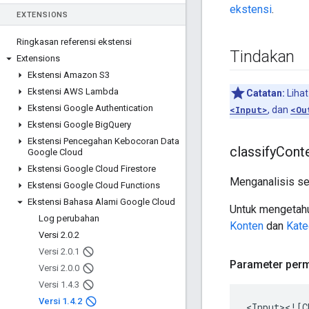
ekstensi
.
EXTENSIONS
Ringkasan referensi ekstensi
Tindakan
Extensions
Ekstensi Amazon S3
Ekstensi AWS Lambda
Catatan:
Liha
Ekstensi Google Authentication
<Input>
, dan
<Ou
Ekstensi Google Big
Query
Ekstensi Pencegahan Kebocoran Data
classify
Cont
Google Cloud
Ekstensi Google Cloud Firestore
Menganalisis se
Ekstensi Google Cloud Functions
Ekstensi Bahasa Alami Google Cloud
Untuk mengetahui
Log perubahan
Konten
dan
Kate
Versi 2
.
0
.
2
Versi 2
.
0
.
1
Parameter perm
Versi 2
.
0
.
0
Versi 1
.
4
.
3
Versi 1
.
4
.
2