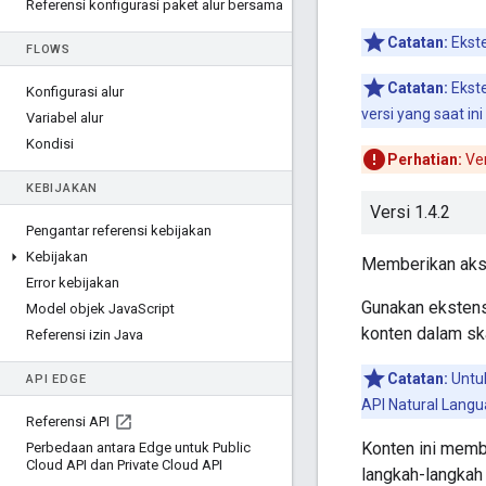
Referensi konfigurasi paket alur bersama
Catatan:
Ekste
FLOWS
Catatan:
Ekste
Konfigurasi alur
versi yang saat in
Variabel alur
Kondisi
Perhatian:
Ver
KEBIJAKAN
Versi 1.4.2
Pengantar referensi kebijakan
Kebijakan
Memberikan ak
Error kebijakan
Gunakan ekstens
Model objek Java
Script
konten dalam ska
Referensi izin Java
Catatan:
Untu
API EDGE
API Natural Langu
Referensi API
Konten ini memb
Perbedaan antara Edge untuk Public
Cloud API dan Private Cloud API
langkah-langkah