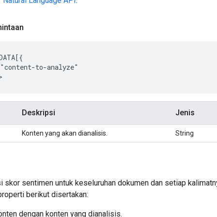
 Natural Language API
.
intaan
"content-to-analyze"

Deskripsi
Jenis
Konten yang akan dianalisis.
String
si skor sentimen untuk keseluruhan dokumen dan setiap kalimatn
roperti berikut disertakan:
onten dengan konten yang dianalisis.