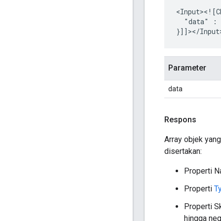
"data"
:
Parameter
data
Respons
Array objek yang
disertakan:
Properti N
Properti
T
Properti S
hingga nega