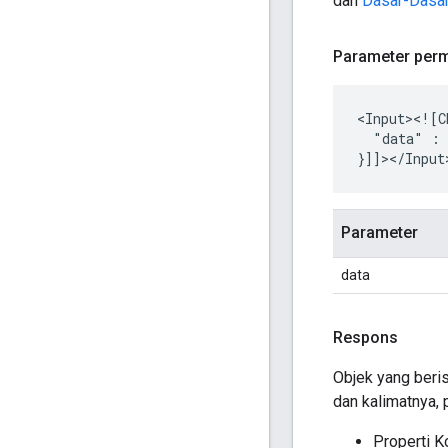
dan
Dasar-Dasar
Parameter perm
"data"
:
Parameter
data
Respons
Objek yang beri
dan kalimatnya, p
Properti K