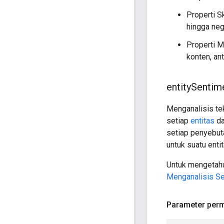
Properti S
hingga nega
Properti M
konten, ant
entity
Sentim
Menganalisis tek
setiap
entitas
da
setiap penyebut
untuk suatu entit
Untuk mengetahui
Menganalisis Se
Parameter perm