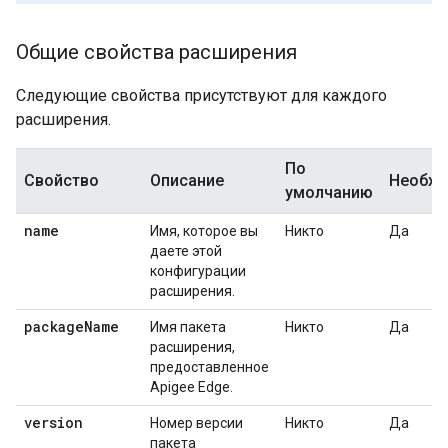
Общие свойства расширения
Следующие свойства присутствуют для каждого
расширения.
По
Свойство
Описание
Необх
умолчанию
name
Имя, которое вы
Никто
Да
даете этой
конфигурации
расширения.
package
Name
Имя пакета
Никто
Да
расширения,
предоставленное
Apigee Edge.
version
Номер версии
Никто
Да
пакета