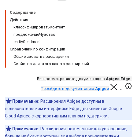
Содержание
Действия
классифицироватьКонтент
предложениеЧувство
entitySentiment
Справочник по конфигурации
Общие свойства расширения
Свойства для этого пакета расширений
Вы просматриваете документацию
Apigee Edge
.
X.info
Перейдите в документацию
Apigee
Примечание:
Расширения Apigee доступны в
пользовательском интерфейсе Edge для клиентов Google
Cloud Apigee с корпоративным планом
поддержки
.
Примечание:
Расширения, помеченные как устаревшие,
больше не будут доступны для выбора пользователями.