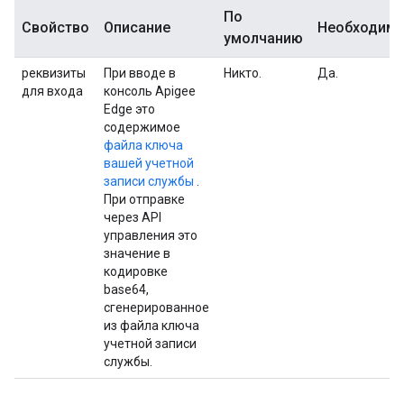
По
Свойство
Описание
Необходим
умолчанию
реквизиты
При вводе в
Никто.
Да.
для входа
консоль Apigee
Edge это
содержимое
файла ключа
вашей учетной
записи службы
.
При отправке
через API
управления это
значение в
кодировке
base64,
сгенерированное
из файла ключа
учетной записи
службы.