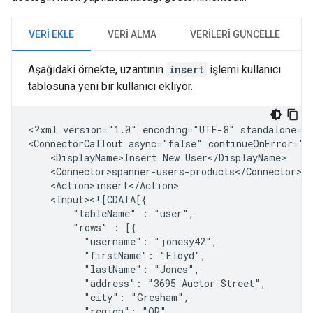
VERI EKLE
VERI ALMA
VERILERI GÜNCELLE
Aşağıdaki örnekte, uzantının
insert
işlemi kullanıcı
tablosuna yeni bir kullanıcı ekliyor.
<?xml
version="1.0"
encoding="UTF-8"
standalone="y
<ConnectorCallout
async="false"
continueOnError="t
<DisplayName>Insert
New
"tableName"
:
"rows"
:
"username":
"firstName":
"lastName":
"address":
"3695
Auctor
"city":
"region":