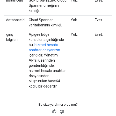
instanceId
GCP projenizdeki Cloud
Yok.
Evet.
Spanner örneğinin
kimliği.
databaseId
Cloud Spanner
Yok.
Evet.
veritabanının kimliği.
giriş
Apigee Edge
Yok.
Evet.
bilgileri
konsoluna girildiğinde
bu,
hizmet hesabı
anahtar dosyanızın
içeriğidir. Yönetim
API'si üzerinden
gönderildiğinde,
hizmet hesabı anahtar
dosyasından
oluşturulan base64
kodlu bir değerdir.
Bu size yardımcı oldu mu?