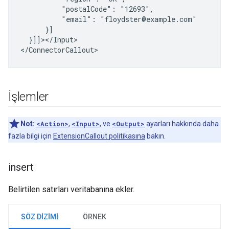
"postalCode":
"email":
}]]></Input>

İşlemler
Not:
<Action>
,
<Input>
, ve
<Output>
ayarları hakkında daha
fazla bilgi için
ExtensionCallout politikasına
bakın.
insert
Belirtilen satırları veritabanına ekler.
SÖZ DIZIMI
ÖRNEK