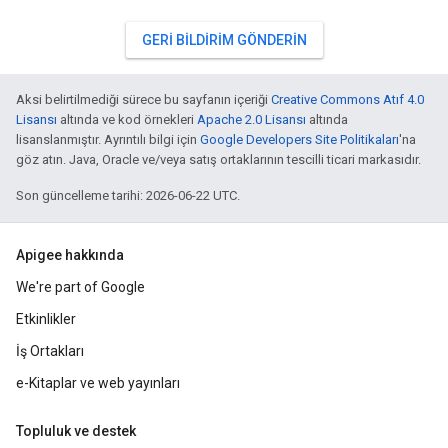
GERI BILDIRIM GÖNDERIN
Aksi belirtilmediği sürece bu sayfanın içeriği
Creative Commons Atıf 4.0
Lisansı
altında ve kod örnekleri
Apache 2.0 Lisansı
altında
lisanslanmıştır. Ayrıntılı bilgi için
Google Developers Site Politikaları
'na
göz atın. Java, Oracle ve/veya satış ortaklarının tescilli ticari markasıdır.
Son güncelleme tarihi: 2026-06-22 UTC.
Apigee hakkında
We're part of Google
Etkinlikler
İş Ortakları
e-Kitaplar ve web yayınları
Topluluk ve destek