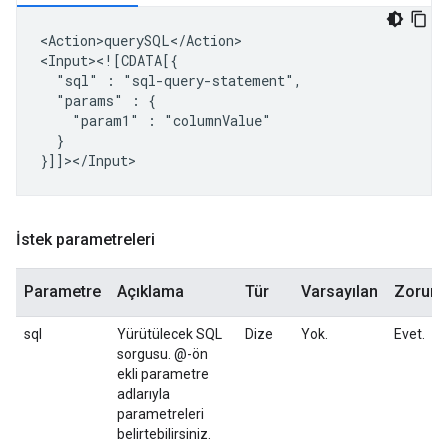
<Action>querySQL</Action>

"sql"
:
"params"
:
"param1"
:
}

İstek parametreleri
Parametre
Açıklama
Tür
Varsayılan
Zorunl
sql
Yürütülecek SQL
Dize
Yok.
Evet.
sorgusu. @-ön
ekli parametre
adlarıyla
parametreleri
belirtebilirsiniz.