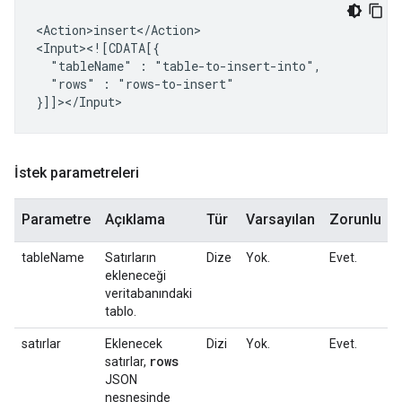
<Action>insert</Action>

"tableName"
:
"rows"
:
"rows-to-insert"

İstek parametreleri
Parametre
Açıklama
Tür
Varsayılan
Zorunlu
tableName
Satırların
Dize
Yok.
Evet.
ekleneceği
veritabanındaki
tablo.
satırlar
Eklenecek
Dizi
Yok.
Evet.
rows
satırlar,
JSON
nesnesinde