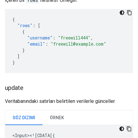
içeren bir
rows
nesnesi. Örneğin:
{
"rows"
:
[
{
"username"
:
"freewill444"
,
"email"
:
"freewill@example.com"
}
]
}
update
Veritabanındaki satırları belirtilen verilerle günceller.
SÖZ DIZIMI
ÖRNEK