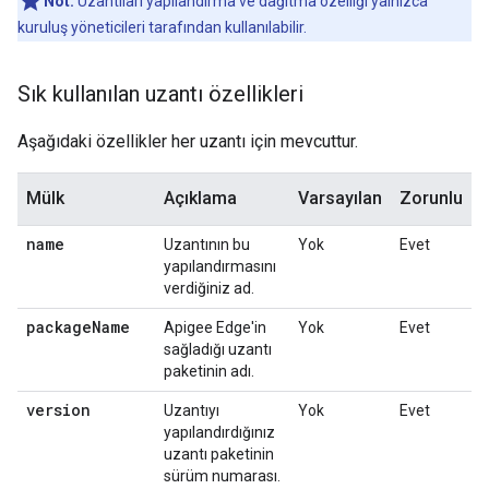
Not:
Uzantıları yapılandırma ve dağıtma özelliği yalnızca
kuruluş yöneticileri tarafından kullanılabilir.
Sık kullanılan uzantı özellikleri
Aşağıdaki özellikler her uzantı için mevcuttur.
Mülk
Açıklama
Varsayılan
Zorunlu
name
Uzantının bu
Yok
Evet
yapılandırmasını
verdiğiniz ad.
package
Name
Apigee Edge'in
Yok
Evet
sağladığı uzantı
paketinin adı.
version
Uzantıyı
Yok
Evet
yapılandırdığınız
uzantı paketinin
sürüm numarası.