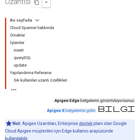
Uzantısı
Bu sayfada
Cloud Spanner hakkında
Örnekler
İşlemler
insert
querySQL
update
Yapılandırma Referansı
Sık kullanılan uzantı özellikleri
Apigee Edge
belgelerini görüntülüyorsunuz.
bilgi
Apigee X
belgelerine gidin
.
Not:
Apigee Uzantıları, Enterprise
destek
planı olan Google
Cloud Apigee müşterileri için Edge kullanıcı arayüzünde
kullanılabilir.