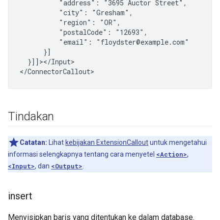
"address":
"3695
Auctor
"city":
"region":
"postalCode":
"email":
}]]></Input>

Tindakan
Catatan:
Lihat
kebijakan ExtensionCallout
untuk mengetahui
informasi selengkapnya tentang cara menyetel
<Action>
,
<Input>
, dan
<Output>
.
insert
Menyisipkan baris yang ditentukan ke dalam database.