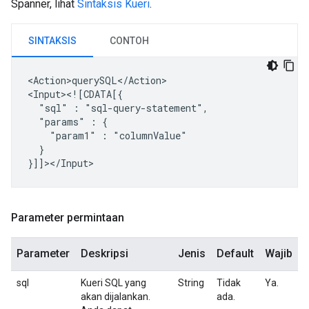
Spanner, lihat
Sintaksis Kueri
.
SINTAKSIS
CONTOH
<Action>querySQL</Action>

"sql"
:
"params"
:
"param1"
:
}

Parameter permintaan
Parameter
Deskripsi
Jenis
Default
Wajib
sql
Kueri SQL yang
String
Tidak
Ya.
akan dijalankan.
ada.