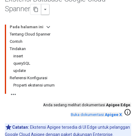
Spanner
Pada halaman ini
Tentang Cloud Spanner
Contoh
Tindakan
insert
querySQL
update
Referensi Konfigurasi
Properti ekstensi umum
Anda sedang melihat dokumentasi
Apigee Edge
.
info
Buka dokumentasi
Apigee X
.
Catatan:
Ekstensi Apigee tersedia di UI Edge untuk pelanggan
Google Cloud Apigee dengan paket
dukungan
Enterprise.