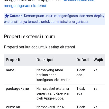
mengonfigurasi ekstensi
.
Catatan:
Kemampuan untuk mengonfigurasi dan men-deploy
ekstensi hanya tersedia untuk administrator organisasi.
Properti ekstensi umum
Properti berikut ada untuk setiap ekstensi.
Properti
Deskripsi
Default
Wajib
name
Nama yang Anda
Tidak
Ya
berikan pada
ada
konfigurasi ekstensi ini.
package
Name
Nama paket ekstensi
Tidak
Ya
seperti yang diberikan
ada
oleh Apigee Edge.
version
Nomor versi untuk
Tidak
Ya