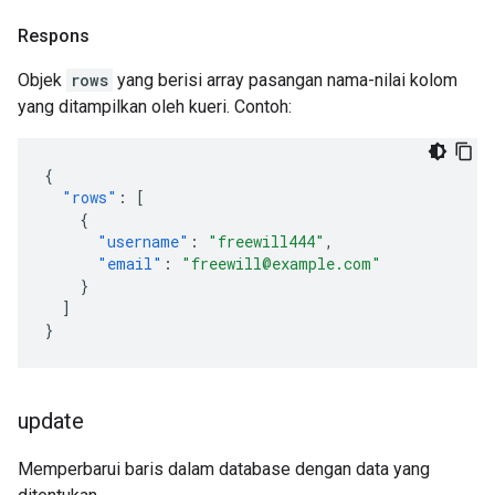
Respons
Objek
rows
yang berisi array pasangan nama-nilai kolom
yang ditampilkan oleh kueri. Contoh:
{
"rows"
:
[
{
"username"
:
"freewill444"
,
"email"
:
"freewill@example.com"
}
]
}
update
Memperbarui baris dalam database dengan data yang