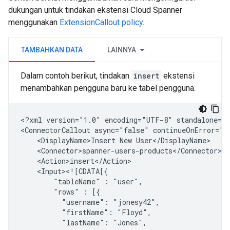
dukungan untuk tindakan ekstensi Cloud Spanner
menggunakan
ExtensionCallout policy
.
TAMBAHKAN DATA
LAINNYA
Dalam contoh berikut, tindakan
insert
ekstensi
menambahkan pengguna baru ke tabel pengguna.
<?xml
version="1.0"
encoding="UTF-8"
standalone="y
<ConnectorCallout
async="false"
continueOnError="t
<DisplayName>Insert
New
"tableName"
:
"rows"
:
"username":
"firstName":
"lastName":