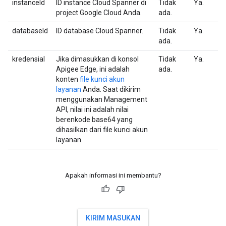
instanceId
ID instance Cloud Spanner di
Tidak
Ya.
project Google Cloud Anda.
ada.
databaseId
ID database Cloud Spanner.
Tidak
Ya.
ada.
kredensial
Jika dimasukkan di konsol
Tidak
Ya.
Apigee Edge, ini adalah
ada.
konten
file kunci akun
layanan
Anda. Saat dikirim
menggunakan Management
API, nilai ini adalah nilai
berenkode base64 yang
dihasilkan dari file kunci akun
layanan.
Apakah informasi ini membantu?
KIRIM MASUKAN