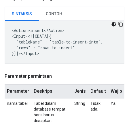
SINTAKSIS
CONTOH
<Action>insert</Action>

"tableName"
:
"rows"
:
"rows-to-insert"

Parameter permintaan
Parameter
Deskripsi
Jenis
Default
Wajib
nama tabel
Tabel dalam
String
Tidak
Ya.
database tempat
ada.
baris harus
disisipkan.