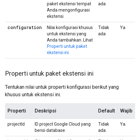
paket ekstensi tempat
ada
Anda mengonfigurasi
ekstensi.
configuration
Nilai konfigurasi khusus
Tidak
Ya
untuk ekstensi yang
ada
Anda tambahkan. Lihat
Properti untuk paket
ekstensi ini
Properti untuk paket ekstensi ini
Tentukan nilai untuk properti konfigurasi berikut yang
khusus untuk ekstensi ini.
Properti
Deskripsi
Default
Wajib
projectId
ID project Google Cloud yang
Tidak
Ya.
berisi database.
ada.