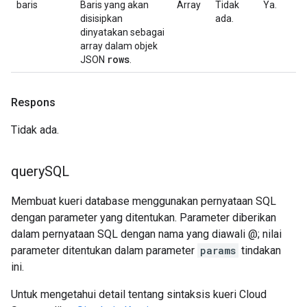
baris
Baris yang akan
Array
Tidak
Ya.
disisipkan
ada.
dinyatakan sebagai
array dalam objek
rows
JSON
.
Respons
Tidak ada.
query
SQL
Membuat kueri database menggunakan pernyataan SQL
dengan parameter yang ditentukan. Parameter diberikan
dalam pernyataan SQL dengan nama yang diawali @; nilai
parameter ditentukan dalam parameter
params
tindakan
ini.
Untuk mengetahui detail tentang sintaksis kueri Cloud