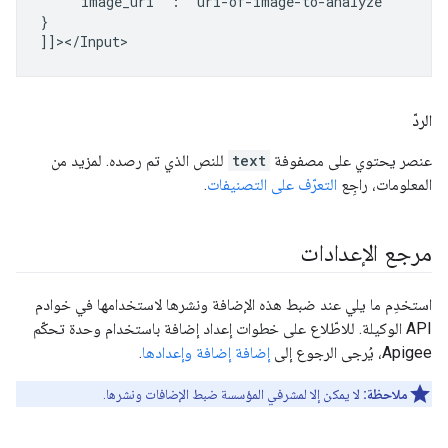
"image_uri"
:
"uri-of-image-to-analyze"

}

الردّ
عنصر يحتوي على مصفوفة
text
للنص الذي تم رصده. لمزيد من
المعلومات، راجِع
التعرّف على التصنيفات
.
مرجع الإعدادات
استخدِم ما يلي عند ضبط هذه الإضافة ونشرها لاستخدامها في خوادم
API الوكيلة. للاطّلاع على خطوات إعداد إضافة باستخدام وحدة تحكّم
Apigee، يُرجى الرجوع إلى
إضافة إضافة وإعدادها
.
ملاحظة:
لا يمكن إلا لمشرفي المؤسسة ضبط الإضافات ونشرها.