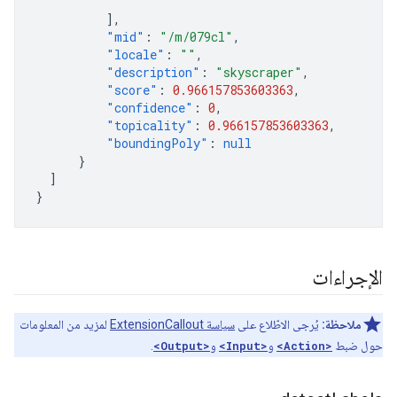
],
"mid"
:
"/m/079cl"
,
"locale"
:
""
,
"description"
:
"skyscraper"
,
"score"
:
0.966157853603363
,
"confidence"
:
0
,
"topicality"
:
0.966157853603363
,
"boundingPoly"
:
null
}
]
}
الإجراءات
ملاحظة:
يُرجى الاطّلاع على
سياسة ExtensionCallout
لمزيد من المعلومات
حول ضبط
<Action>
و
<Input>
و
<Output>
.