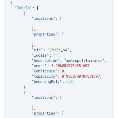
{
"labels"
:
[
{
"locations"
:
[
],
"properties"
:
[
],
"mid"
:
"/m/0j_s4"
,
"locale"
:
""
,
"description"
:
"metropolitan area"
,
"score"
:
0.9868549704551697
,
"confidence"
:
0
,
"topicality"
:
0.9868549704551697
,
"boundingPoly"
:
null
},
{
"locations"
:
[
],
"properties"
:
[