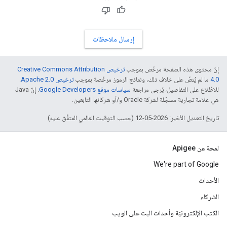
إرسال ملاحظات
إنّ محتوى هذه الصفحة مرخّص بموجب
ترخيص Creative Commons Attribution
4.0‏
ما لم يُنصّ على خلاف ذلك، ونماذج الرموز مرخّصة بموجب
ترخيص Apache 2.0‏
.
للاطّلاع على التفاصيل، يُرجى مراجعة
سياسات موقع Google Developers‏
. إنّ Java
هي علامة تجارية مسجَّلة لشركة Oracle و/أو شركائها التابعين.
تاريخ التعديل الأخير: 2026-05-12 (حسب التوقيت العالمي المتفَّق عليه)
لمحة عن Apigee
We're part of Google
الأحداث
الشركاء
الكتب الإلكترونيّة وأحداث البث على الويب