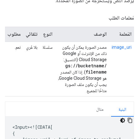
يرصد النص ويستخرجه من الصورة المحدّدة.
مَعلمات الطلب
المَعلمة
الوصف
النوع
تلقائي
مطلوب
image_uri
مصدر الصورة يمكن أن يكون
سلسلة
بلا عُري
نعم.
ذلك من الإنترنت أو Google
Cloud Storage (التنسيق:
gs:
/
/
bucketname
/
filename
). إذا كان المصدر
هو Google Cloud Storage،
يجب أن يكون ملف الصورة
متاحًا للجميع.
البنية
مثال
<Input><![CDATA[
