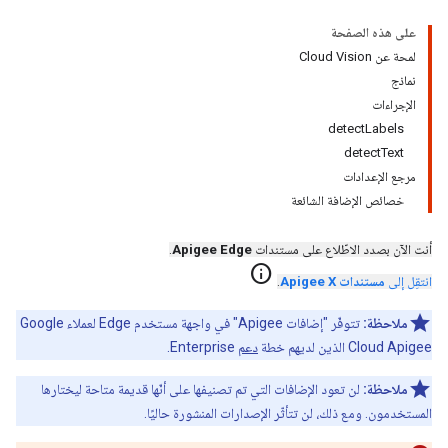
على هذه الصفحة
لمحة عن Cloud Vision
نماذج
الإجراءات
detectLabels
detectText
مرجع الإعدادات
خصائص الإضافة الشائعة
أنت الآن بصدد الاطّلاع على مستندات
Apigee Edge
.
info
انتقِل إلى
مستندات Apigee X
.
ملاحظة:
تتوفّر "إضافات Apigee" في واجهة مستخدم Edge لعملاء Google
Cloud Apigee الذين لديهم خطة
دعم
Enterprise.
ملاحظة:
لن تعود الإضافات التي تم تصنيفها على أنّها قديمة متاحة ليختارها
المستخدمون. ومع ذلك، لن تتأثّر الإصدارات المنشورة حاليًا.