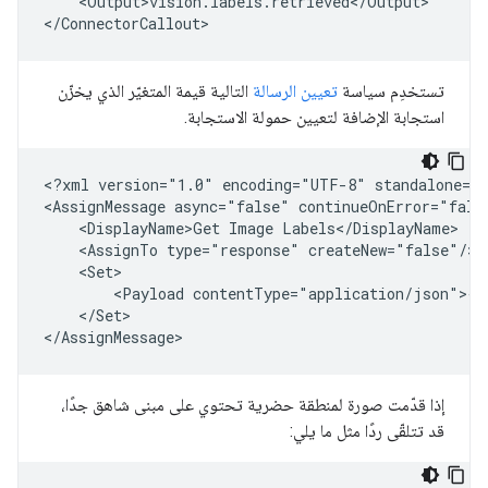
<Output>vision.labels.retrieved</Output>

تستخدِم سياسة
تعيين الرسالة
التالية قيمة المتغيّر الذي يخزّن
استجابة الإضافة لتعيين حمولة الاستجابة.
<?xml
version="1.0"
encoding="UTF-8"
standalone="y
<AssignMessage
async="false"
continueOnError="fals
<DisplayName>Get
Image
<AssignTo
type="response"
<Payload
</Set>

إذا قدّمت صورة لمنطقة حضرية تحتوي على مبنى شاهق جدًا،
قد تتلقّى ردًا مثل ما يلي: