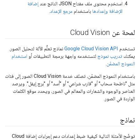
استخدِم محتوى ملف مفتاح JSON الناتج عند
إضافة
الإضافة وإعدادها
باستخدام
مرجع الإعداد
.
لمحة عن Cloud Vision
تستخدم
Google Cloud Vision API
نماذج تعلُّم الآلة لتحليل الصور.
يمكنك
تدريب نموذج
لتستخدمه واجهة برمجة التطبيقات أو
استخدام
النموذج المضمّن
.
باستخدام النموذج المضمّن، تصنّف خدمة Cloud Vision الصور إلى فئات
مثل "ناطحة سحاب" أو "قارب شراعي" أو "أسد" أو "برج إيفل". ويرصد
العناصر والوجوه والشعارات والمعالم في الصور، ويحدد موقع الكلمات
الواردة في الصور.
نماذج
توضّح الأمثلة التالية كيفية ضبط إعدادات دعم إجراءات إضافة Cloud