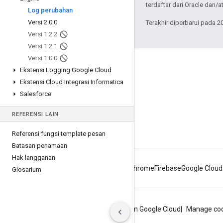
terdaftar dari Oracle dan/at
Log perubahan
Versi 2
.
0
.
0
Terakhir diperbarui pada 2
Versi 1
.
2
.
2
Versi 1
.
2
.
1
Versi 1
.
0
.
0
Tentang Apigee
Ekstensi Logging Google Cloud
We're part of Google
Ekstensi Cloud Integrasi Informatica
Salesforce
Acara
Partner
REFERENSI LAIN
eBook dan webcast
Referensi fungsi template pesan
Batasan penamaan
Hak langganan
Android
Chrome
Firebase
Google Cloud
Glosarium
Privasi
Persyaratan situs
Persyaratan Google Cloud
Manage coo