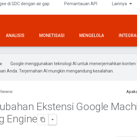
gee di GDC dengan air gap
Pemantauan API
Lainnya
ANALISIS
MONETISASI
MENGELOLA
INTEGRA
Google menggunakan teknologi AI untuk menerjemahkan konten 
ihan Anda. Terjemahan AI mungkin mengandung kesalahan.
ferensi
Apaka
ubahan Ekstensi Google Mach
g Engine