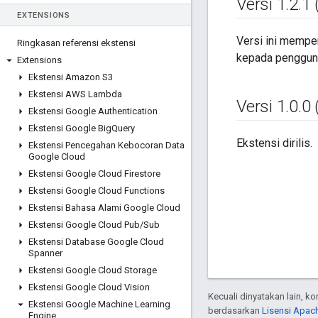
Versi 1
.
2
.
1 
EXTENSIONS
Versi ini mempe
Ringkasan referensi ekstensi
kepada penggun
Extensions
Ekstensi Amazon S3
Ekstensi AWS Lambda
Versi 1
.
0
.
0 
Ekstensi Google Authentication
Ekstensi Google Big
Query
Ekstensi dirilis.
Ekstensi Pencegahan Kebocoran Data
Google Cloud
Ekstensi Google Cloud Firestore
Ekstensi Google Cloud Functions
Ekstensi Bahasa Alami Google Cloud
Ekstensi Google Cloud Pub
/
Sub
Ekstensi Database Google Cloud
Spanner
Ekstensi Google Cloud Storage
Ekstensi Google Cloud Vision
Kecuali dinyatakan lain, k
Ekstensi Google Machine Learning
berdasarkan
Lisensi Apach
Engine