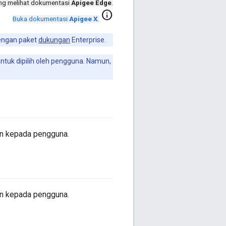
ng melihat dokumentasi
Apigee Edge
.
info
Buka dokumentasi
Apigee X
.
dengan paket
dukungan
Enterprise.
 untuk dipilih oleh pengguna. Namun,
an kepada pengguna.
an kepada pengguna.