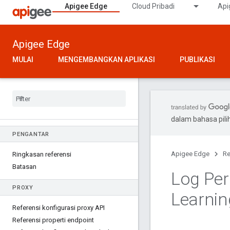
Apigee Edge
Cloud Pribadi
Api
Apigee Edge
MULAI
MENGEMBANGKAN APLIKASI
PUBLIKASI
dalam bahasa pil
PENGANTAR
Apigee Edge
Re
Ringkasan referensi
Batasan
Log Per
PROXY
Learnin
Referensi konfigurasi proxy API
Referensi properti endpoint