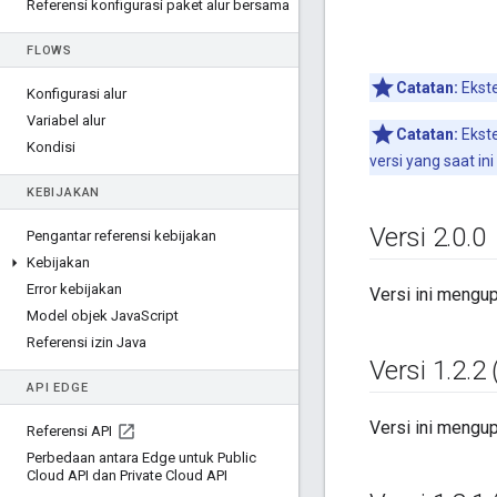
Referensi konfigurasi paket alur bersama
FLOWS
Catatan:
Ekste
Konfigurasi alur
Variabel alur
Catatan:
Ekste
Kondisi
versi yang saat in
KEBIJAKAN
Versi 2
.
0
.
0
Pengantar referensi kebijakan
Kebijakan
Error kebijakan
Versi ini mengu
Model objek Java
Script
Referensi izin Java
Versi 1
.
2
.
2 
API EDGE
Versi ini mengu
Referensi API
Perbedaan antara Edge untuk Public
Cloud API dan Private Cloud API