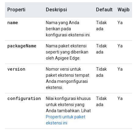
Properti
Deskripsi
Default
Wajib
name
Nama yang Anda
Tidak
Ya
berikan pada
ada
konfigurasi ekstensi ini.
package
Name
Nama paket ekstensi
Tidak
Ya
seperti yang diberikan
ada
oleh Apigee Edge.
version
Nomor versi untuk
Tidak
Ya
paket ekstensi tempat
ada
Anda mengonfigurasi
ekstensi.
configuration
Nilai konfigurasi khusus
Tidak
Ya
untuk ekstensi yang
ada
Anda tambahkan. Lihat
Properti untuk paket
ekstensi ini