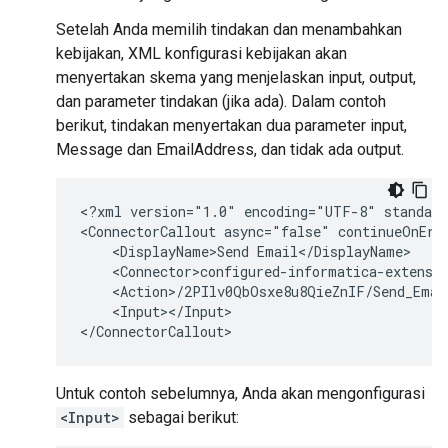
Setelah Anda memilih tindakan dan menambahkan
kebijakan, XML konfigurasi kebijakan akan
menyertakan skema yang menjelaskan input, output,
dan parameter tindakan (jika ada). Dalam contoh
berikut, tindakan menyertakan dua parameter input,
Message dan EmailAddress, dan tidak ada output.
<?xml
version="1.0"
encoding="UTF-8"
standalo
<ConnectorCallout
async="false"
continueOnErr
<DisplayName>Send
<Input></Input>

Untuk contoh sebelumnya, Anda akan mengonfigurasi
<Input>
sebagai berikut: