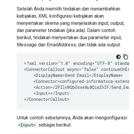
Setelah Anda memilih tindakan dan menambahkan
kebijakan, XML konfigurasi kebijakan akan
menyertakan skema yang menjelaskan input, output,
dan parameter tindakan (jika ada). Dalam contoh
berikut, tindakan menyertakan dua parameter input,
Message dan EmailAddress, dan tidak ada output.
<?xml
version="1.0"
encoding="UTF-8"
standalo
<ConnectorCallout
async="false"
continueOnErr
<DisplayName>Send
<Input></Input>

Untuk contoh sebelumnya, Anda akan mengonfigurasi
<Input>
sebagai berikut: