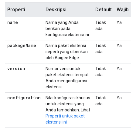
Properti
Deskripsi
Default
Wajib
name
Nama yang Anda
Tidak
Ya
berikan pada
ada
konfigurasi ekstensi ini.
package
Name
Nama paket ekstensi
Tidak
Ya
seperti yang diberikan
ada
oleh Apigee Edge.
version
Nomor versi untuk
Tidak
Ya
paket ekstensi tempat
ada
Anda mengonfigurasi
ekstensi.
configuration
Nilai konfigurasi khusus
Tidak
Ya
untuk ekstensi yang
ada
Anda tambahkan. Lihat
Properti untuk paket
ekstensi ini