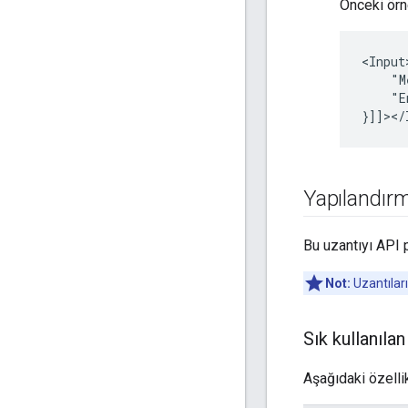
Önceki örn
"M
"E
Yapılandır
Bu uzantıyı API p
Not:
Uzantıları
Sık kullanılan
Aşağıdaki özellik