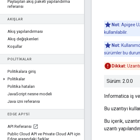
Paylaşılan akış paketi yapılandırma
referansı
AKIŞLAR
Not:
Apigee Uz
Akış yapılandırması
kullanılabilir.
Akış değişkenleri
Not:
Kullanımda
Koşullar
sürümler bu duru
POLITIKALAR
Dikkat:
Uzantın
Politikalara giriş
Politikalar
Sürüm: 2.0.0
Politika hataları
Java
Script nesne modeli
Informatica iş v
Java izni referansı
Bu uzantıyı kull
EDGE API'SI
Bu içerik, uzantı
API Referansı
uzantı yapılandı
Public Cloud API ve Private Cloud API için
Edge arasındaki farklar