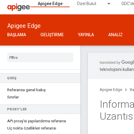
Apigee Edge
Özel Bulut
GDC'de
Apigee Edge
BAŞLAMA
GELIŞTIRME
YAYINLA
ANALIZ
teknolojisini kullan
GIRIŞ
Apigee Edge
Ba
Referansa genel bakış
Sınırlar
Informa
PROXY'LER
Uzantıs
API proxy'si yapılandırma referansı
Uç nokta özellikleri referansı