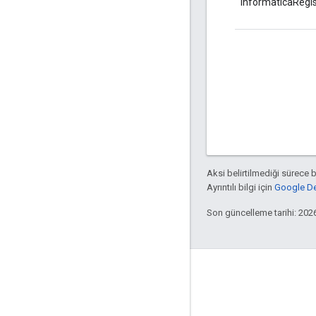
informaticaRegi
Aksi belirtilmediği sürece 
Ayrıntılı bilgi için
Google Dev
Son güncelleme tarihi: 202
Apigee hakkında
We're part of Google