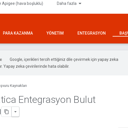
 Apigee (hava boşluklu)
Daha fazla
PARA KAZANMA
YÖNETIM
ENTEGRASYON
BAŞ
Google, içerikleri tercih ettiğiniz dile çevirmek için yapay zeka
ır. Yapay zeka çevirilerinde hata olabilir.
şvuru Kaynakları
tica Entegrasyon Bulut
ı