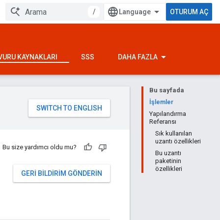
/
OTURUM AÇ
VURU KAYNAKLARI
SSS
DAHA FAZLA
Bu sayfada
İşlemler
Yapılandırma
Referansı
Sık kullanılan
uzantı özellikleri
Bu size yardımcı oldu mu?
Bu uzantı
paketinin
özellikleri
GERI BILDIRIM GÖNDERIN