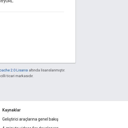
stryURL.
https://apiregistry.informati
bpel/services/REST/ServiceR
pache 2.0 Lisansı
altında lisanslanmıştır.
illi ticari markasıdır.
Kaynaklar
Geliştirici araçlarına genel bakış