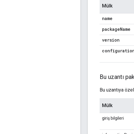
Mülk
name
package
Name
version
configuratio
Bu uzantı pak
Bu uzantıya özel 
Mülk
giriş bilgileri