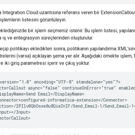
a Integration Cloud uzantısına referans veren bir ExtensionCallout
işlemlerin listesini görüntüleyin.
eklediğinizde bir işlem seçmeniz istenir. Bu işlem listesi, yapıla
a iş ve entegrasyon süreçlerinden oluşturulur.
eçip politikayı ekledikten sonra, politikanın yapılandırma XML'sinde
relerini (varsa) açıklayan şema yer alır. Aşağıdaki örnekte işl
 iki giriş parametresi içerir ve çıkış yoktur.
version="1.0"
encoding="UTF-8"
standalone="yes"?>

ctorCallout
async="false"
continueOnError="true"
enable
isplayName>Send
nput></Input>
