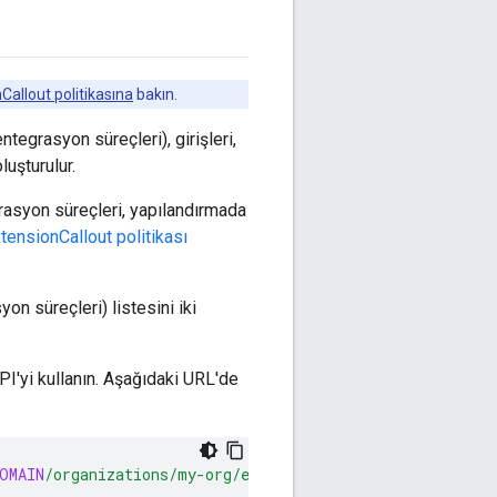
Callout politikasına
bakın.
ntegrasyon süreçleri), girişleri,
luşturulur.
grasyon süreçleri, yapılandırmada
tensionCallout politikası
yon süreçleri) listesini iki
PI'yi kullanın. Aşağıdaki URL'de
OMAIN
/organizations/my-org/environments/my-env/extensio