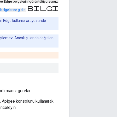
ee Edge
belgelerini görüntülüyorsunuz.
bilgi
belgelerine gidin
.
in Edge kullanıcı arayüzünde
seçilemez. Ancak şu anda dağıtılan
dırmanız gerekir.
lar. Apigee konsolunu kullanarak
inceleyin.