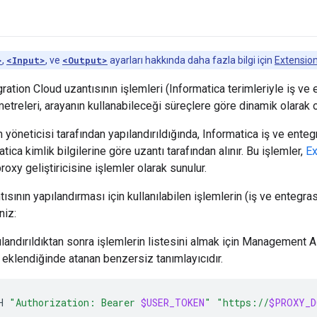
>
,
<Input>
, ve
<Output>
ayarları hakkında daha fazla bilgi için
Extension
ration Cloud uzantısının işlemleri (Informatica terimleriyle iş ve e
metreleri, arayanın kullanabileceği süreçlere göre dinamik olarak o
m yöneticisi tarafından yapılandırıldığında, Informatica iş ve ente
atica kimlik bilgilerine göre uzantı tarafından alınır. Bu işlemler,
Ex
proxy geliştiricisine işlemler olarak sunulur.
ısının yapılandırması için kullanılabilen işlemlerin (iş ve entegras
niz:
ılandırıldıktan sonra işlemlerin listesini almak için Management A
ı eklendiğinde atanan benzersiz tanımlayıcıdır.
H
"Authorization: Bearer 
$USER_TOKEN
"
"https://
$PROXY_D