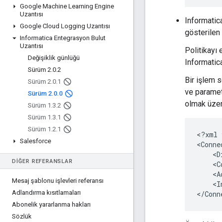
Google Machine Learning Engine
Uzantısı
Informatic
Google Cloud Logging Uzantısı
gösterilen 
Informatica Entegrasyon Bulut
Uzantısı
Politikayı 
Değişiklik günlüğü
Informatic
Sürüm 2
.
0
.
2
Bir işlem s
Sürüm 2
.
0
.
1
ve paramet
Sürüm 2
.
0
.
0
olmak üzere
Sürüm 1
.
3
.
2
Sürüm 1
.
3
.
1
Sürüm 1
.
2
.
1
<?xml
Salesforce
<Conne
<D
DIĞER REFERANSLAR
Mesaj şablonu işlevleri referansı
<I
Adlandırma kısıtlamaları
Abonelik yararlanma hakları
Sözlük