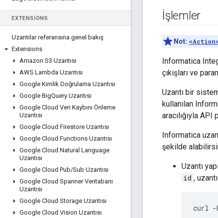
İşlemler
EXTENSIONS
Uzantılar referansına genel bakış
Not:
<Action
Extensions
Informatica Integ
Amazon S3 Uzantısı
çıkışları ve para
AWS Lambda Uzantısı
Google Kimlik Doğrulama Uzantısı
Uzantı bir siste
Google Big
Query Uzantısı
kullanılan Inform
Google Cloud Veri Kaybını Önleme
aracılığıyla API 
Uzantısı
Google Cloud Firestore Uzantısı
Informatica uzant
Google Cloud Functions Uzantısı
şekilde alabilirsi
Google Cloud Natural Language
Uzantısı
Uzantı yap
Google Cloud Pub
/
Sub Uzantısı
id
, uzant
Google Cloud Spanner Veritabanı
Uzantısı
Google Cloud Storage Uzantısı
curl
-
Google Cloud Vision Uzantısı