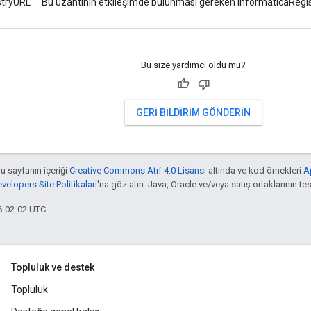
stryURL
Bu uzantının etkileşimde bulunması gereken informaticaRegi
Bu size yardımcı oldu mu?
GERI BILDIRIM GÖNDERIN
bu sayfanın içeriği
Creative Commons Atıf 4.0 Lisansı
altında ve kod örnekleri
A
elopers Site Politikaları
'na göz atın. Java, Oracle ve/veya satış ortaklarının tesc
6-02-02 UTC.
Topluluk ve destek
Topluluk