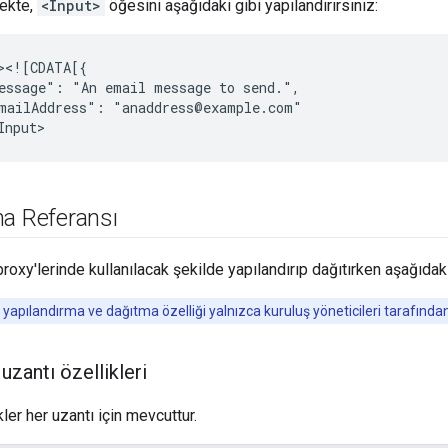
ekte,
<Input>
öğesini aşağıdaki gibi yapılandırırsınız:
essage":
"An
email
message
to
mailAddress":
"anaddress@example.com"

ma Referansı
roxy'lerinde kullanılacak şekilde yapılandırıp dağıtırken aşağıdakil
 yapılandırma ve dağıtma özelliği yalnızca kuruluş yöneticileri tarafından k
 uzantı özellikleri
ler her uzantı için mevcuttur.