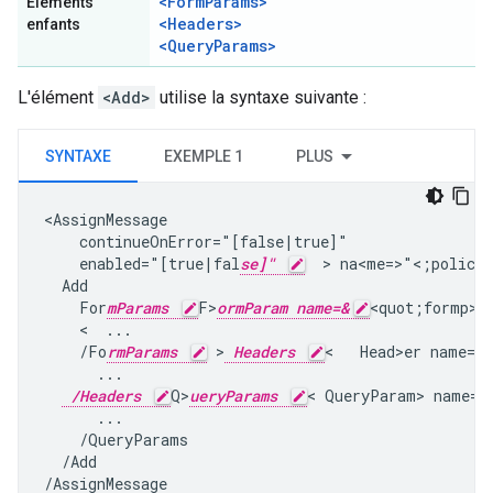
<FormParams>
Éléments
<Headers>
enfants
<QueryParams>
L'élément
<Add>
utilise la syntaxe suivante :
SYNTAXE
EXEMPLE 1
PLUS
<AssignMessage

    continueOnError="[false|true]"

    enabled="[true|fal
se]"
  > na<me=>"<;policy_
  Add

    For
mParams
F>
ormParam name=&
<quot;formp>a
    <  ...

    /Fo
rmParams
 >
Headers
<   Head>er name="h
      ...

/Headers
Q>
ueryParams
< QueryParam> name="
      ...

    /QueryParams

  /Add

/AssignMessage