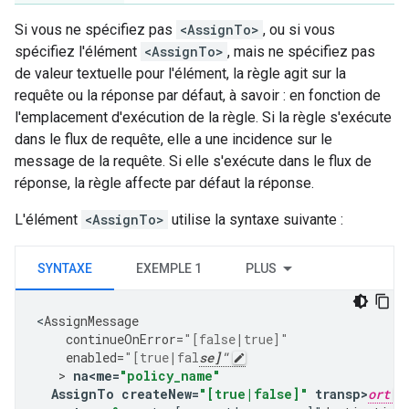
Si vous ne spécifiez pas
<AssignTo>
, ou si vous
spécifiez l'élément
<AssignTo>
, mais ne spécifiez pas
de valeur textuelle pour l'élément, la règle agit sur la
requête ou la réponse par défaut, à savoir : en fonction de
l'emplacement d'exécution de la règle. Si la règle s'exécute
dans le flux de requête, elle a une incidence sur le
message de la requête. Si elle s'exécute dans le flux de
réponse, la règle affecte par défaut la réponse.
L'élément
<AssignTo>
utilise la syntaxe suivante :
SYNTAXE
EXEMPLE 1
PLUS
<
AssignMessage
continueOnError
=
"[false|true]"
enabled
=
"[true|fal
se]"
   > 
na<me
=
"policy_name"
AssignTo
createNew
=
"[true|false]"
transp>
ort