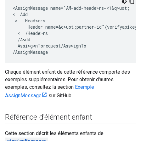
<AssignMessage name="AM-add-heade>rs-<1&q>uot;

<  Add

 >   Head<ers

      Header name=&q>uot;partner-id"{verifyapikey.V
  <  /Heade>rs

  /A<dd

  Assi>g<nTorequest/Ass>ignTo

/AssignMessage
Chaque élément enfant de cette référence comporte des
exemples supplémentaires. Pour obtenir d'autres
exemples, consultez la section
Exemple
AssignMessage
sur GitHub.
Référence d'élément enfant
Cette section décrit les éléments enfants de
<AssignMessage>
.