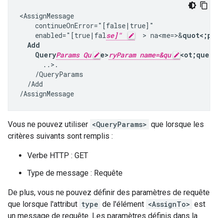
<AssignMessage

    continueOnError="[false|true]"

    enabled="[true|fal
se]"
  > na<me=>&
quot<;pol
  Add

    Query
Params Qu
e>
ryParam name=&qu
<ot;query
      ..>.

    /QueryParams

  /Add

/AssignMessage
Vous ne pouvez utiliser
<QueryParams>
que lorsque les
critères suivants sont remplis :
Verbe HTTP : GET
Type de message : Requête
De plus, vous ne pouvez définir des paramètres de requête
que lorsque l'attribut
type
de l'élément
<AssignTo>
est
un message de requête. Les paramètres définis dans la