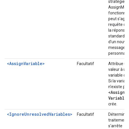
stratégie
AssignMes
fonctionne. 
peut s'agir 
requête ou
la réponse
standard, 
d'un nouve
message
personnalis
<AssignVariable>
Facultatif
Attribue u
valeur à un
variable de 
Si la variab
n'existe pas
<Assign
Variable
crée.
<IgnoreUnresolvedVariables>
Facultatif
Détermine s
traitement
s'arrête