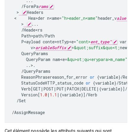
...
/
FormPa
rams
  >
Headers
 <     
Hea>der
n<ame
=
"h>eader_n<ame"
header_v
alue
    >
...
/
Heade<rs
Path>path
/
Path
P<ayload
conte>ntTyp<e
=
"cont>
ent_type"
varia
v>
ariableSuffix
=
&quot;suffix&quo<t;
new_p
QueryParams
QueryParam
nam<e
=
&qu>ot;qu<erypara>m_name"
q
..>.
/
QueryParams
ReasonPhrasereason_for_error
or
{
variable
}
/
Rea
StatusCodeHTTP_status_code
or
{
variable
}
/
Statu
Verb
[
GET
|
POST
|
PUT
|
PATCH
|
DELETE
|
{
variable
}]
/
Ve
Version
[
1.0
|
1.1
|
{
variable
}]
/
Verb
/
Set
/
AssignMessage
Cet élément possède les attributs suivants qui sont