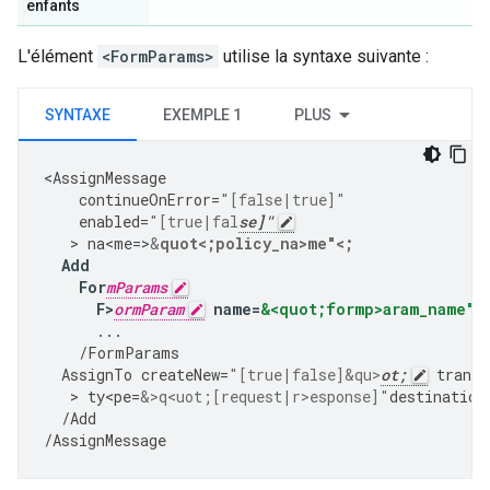
enfants
L'élément
<FormParams>
utilise la syntaxe suivante :
SYNTAXE
EXEMPLE 1
PLUS
<
AssignMessage
continueOnError
=
"[false|true]"
enabled
=
"[true|fal
se]"
   > 
na<me
=
>
&
quot<;policy_na>me"<;
Add
For
mParams
F>
ormParam
name
=
&<quot;formp>aram_name"
<
...
/
FormParams
AssignTo
createNew
=
"[true|false]&qu>
ot;
transp
   > 
ty<pe
=
&>q<uot;[request|r>esponse]"
destination
/
Add
/
AssignMessage