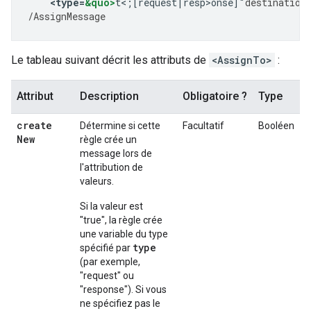
<
type
=
&quo>
t<;[request|resp>onse]"
destination
/
AssignMessage
Le tableau suivant décrit les attributs de
<AssignTo>
:
Attribut
Description
Obligatoire ?
Type
create
Détermine si cette
Facultatif
Booléen
New
règle crée un
message lors de
l'attribution de
valeurs.
Si la valeur est
"true", la règle crée
une variable du type
type
spécifié par
(par exemple,
"request" ou
"response"). Si vous
ne spécifiez pas le