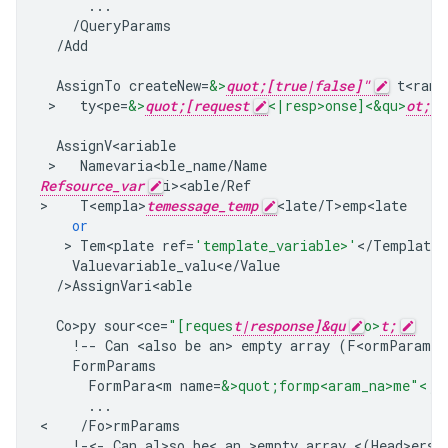
...
/
QueryParams
/
Add
AssignTo
createNew
=
&>
quot;[true|false]"
t<rans
 >   
ty<pe
=
&>
quot;[request
<|resp>onse]<&qu>
ot;
AssignV<ariable
 >   
Namevaria<ble_name
/
Name
Refsource_var
i><able
/
Ref
>
T<empla>
temessage_temp
<late
/
T>emp<late
or
   > 
Tem<plate
ref
=
'template_variable>'
<
/
Template
Valuevariable_valu<e
/
Value
/
>
AssignVari<able
Co>py
sour<ce
=
"[reques
t|response]&qu
o>
t;
!--
Can
<
also
be
an
>
empty
array
(
F<ormParams
/
FormParams
FormPara<m
name
=
&>quot;formp<aram_na>me"<;
f
...
<
/
Fo>rmParams
!-<-
Can
al>so
be
<
an
>
empty
array
<
(
Head>ers
/