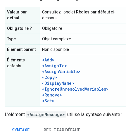
Valeur par
Consultez l'onglet
Règles par défaut
ci-
défaut
dessous.
Obligatoire ?
Obligatoire
Type
Objet complexe
Élément parent
Non disponible
<Add>
Éléments
<AssignTo>
enfants
<AssignVariable>
<Copy>
<DisplayName>
<IgnoreUnresolvedVariables>
<Remove>
<Set>
L'élément
<AssignMessage>
utilise la syntaxe suivante :
SYNTAXE
RÈGLE PAR DÉFAUT