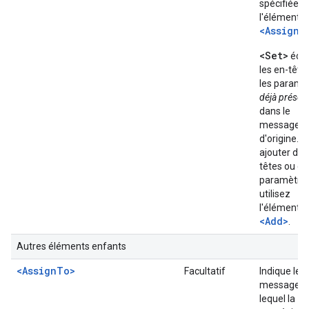
spécifiée p
l'élément
<AssignT
<Set>
écr
les en-tête
les paramè
déjà présen
dans le
message
d'origine. P
ajouter des
têtes ou de
paramètres
utilisez
l'élément
<Add>
.
Autres éléments enfants
<AssignTo>
Facultatif
Indique le
message s
lequel la