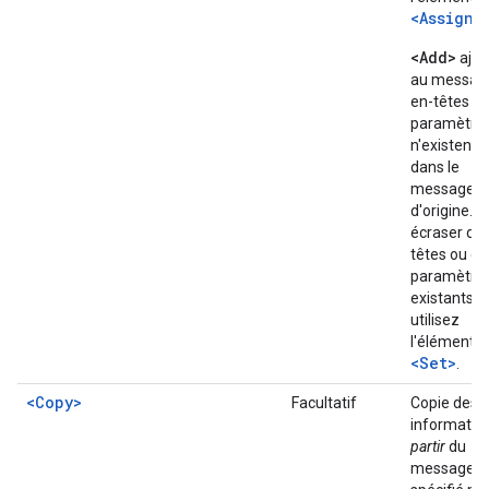
<AssignT
<Add>
ajou
au message
en-têtes ou
paramètres
n'existent 
dans le
message
d'origine. P
écraser des
têtes ou de
paramètre
existants,
utilisez
l'élément
<Set>
.
<Copy>
Facultatif
Copie des
informatio
partir
du
message