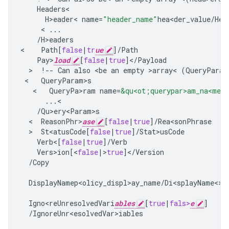
Headers
H>eader
<
name
=
"header_name"
hea<der_value
/
He>
     < 
...
/
H>eaders
<
Path
[
false
|
tr
ue
]
/
Path
Pay>
load
[
false
|
true
]
<
/
Payload
  >  
!--
Can
also
<
be
an
empty
>
array
<
(
QueryParam
 <   
QueryParam>s
   <   
QueryPa>ram
name
=
&qu<ot;querypar>am_na<me&
...
/
Qu>ery<Param>s
  <  
ReasonPhr>
ase
[
false
|
true
]
/
Rea<sonPhrase
  >  
St<atusCode
[
false
|
true
]
/
Stat>usCode
Verb
<
[
false
|
true
]
/
Verb
Vers>ion
[
<
false
|
>
true
]
<
/
Version
/
Copy
DisplayNamep<olicy_displ>ay_name
/
Di<splayName<>/s
Igno<reUnresolvedVari
ables
[
true
|
fals>
e
]
/
IgnoreUnr<esolvedVar>iables