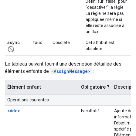
Défini sur "false" pour
"désactiver" la règle.
La règle ne sera pas
appliquée même si
elle reste associée à
un flux.
async
faux
Obsolète
Cet attribut est
not_interested
obsolète.
Le tableau suivant fournit une description détaillée des
éléments enfants de
<AssignMessage>
:
Élément enfant
Obligatoire ?
Descripti
Opérations courantes
<Add>
Facultatif
Ajoute des
informatio
l'objet me
spécifié pa
l'élément