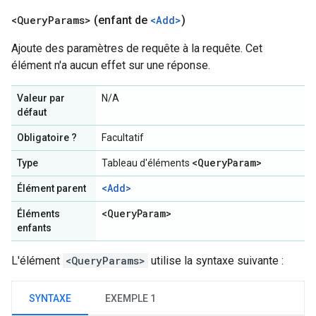
<Query
Params>
(enfant de
<Add>
)
Ajoute des paramètres de requête à la requête. Cet
élément n'a aucun effet sur une réponse.
Valeur par
N/A
défaut
Obligatoire ?
Facultatif
<Query
Param>
Type
Tableau d'éléments
<Add>
Élément parent
<Query
Param>
Éléments
enfants
L'élément
<QueryParams>
utilise la syntaxe suivante :
SYNTAXE
EXEMPLE 1