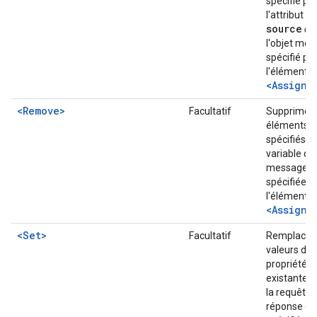
spécifié pa
l'attribut
source
da
l'objet me
spécifié pa
l'élément
<AssignT
<Remove>
Facultatif
Supprime l
éléments
spécifiés de
variable de
message
spécifiée d
l'élément
<AssignT
<Set>
Facultatif
Remplace l
valeurs des
propriétés
existantes
la requête 
réponse qui