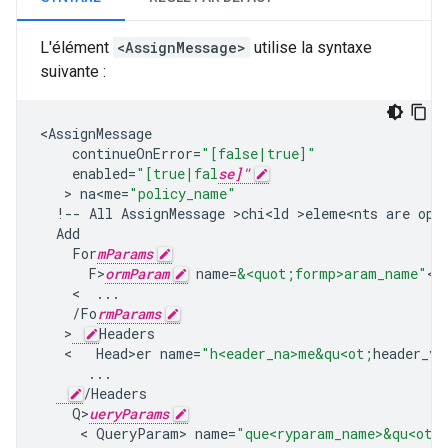
L'élément
<AssignMessage>
utilise la syntaxe
suivante :
<
AssignMessage
continueOnError
=
"[false|true]"
enabled
=
"[true|fal
se]"
   > 
na<me
=
"policy_name"
!--
All
AssignMessage
>
chi<ld
>
eleme<nts
are
op>
Add
For
mParams
F>
ormParam
name
=
&<quot;formp>aram_name"
<
f
    <  
...
/
Fo
rmParams
   >
Headers
   <   
Head>er
name
=
"h<eader_na>me&qu<ot;
header_v>
...
/
Headers
Q>
ueryParams
     < 
QueryParam
>
name
=
"que<ryparam_name>&qu<ot;