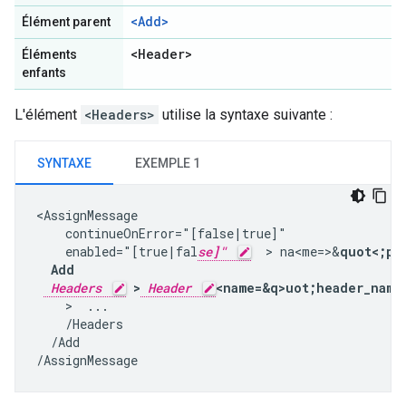
<Add>
Élément parent
<Header>
Éléments
enfants
L'élément
<Headers>
utilise la syntaxe suivante :
SYNTAXE
EXEMPLE 1
<AssignMessage

    continueOnError="[false|true]"

    enabled="[true|fal
se]"
  > na<me=>&
quot<;po
  Add

Headers
 >
Header
<name=&q>uot;header_name
    >  ...

    /Headers

  /Add

/AssignMessage