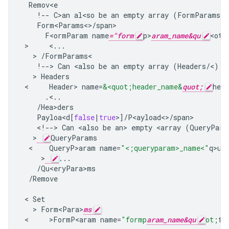
Remov<e
!--
C>an
al<so
be
an
empty
array
(
FormParams
<
/
F<ormParam
name
="form
p>
aram_name&qu
<ot;
 >     
<
...
   > 
/
FormParams
!--
>
Can
<
also
be
an
empty
array
(
Headers
/
<
)
-
   > 
Headers
 <     
Header
>
name
=
&<quot;header_name&
quot;
head
.<..
/
Hea>ders
Payloa<d
[
false
|
true
>
]
/
<
!--
>
Can
<
also
be
an
>
empty
<
array
(
QueryPara
   >
QueryParams
  <    
QueryP>aram
name
=
"<;queryparam>_name<"
q>ue
     >
...
/
Qu<eryPara>ms
/
Remove
 < 
Set
   > 
Form<Para>
ms
 <     >
FormP<aram
name
=
"formp
aram_name&qu
ot;
fo