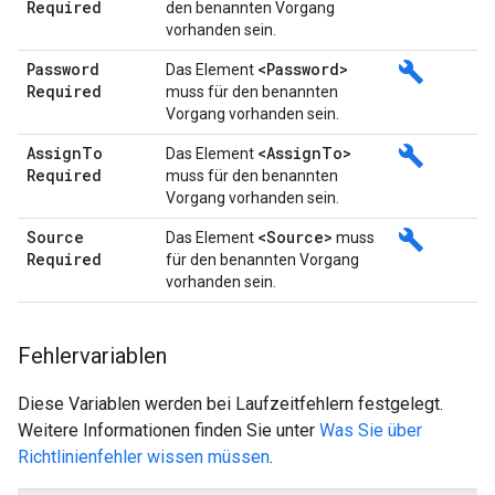
Required
den benannten Vorgang
vorhanden sein.
Password
<Password>
build
Das Element
Required
muss für den benannten
Vorgang vorhanden sein.
Assign
To
<Assign
To>
build
Das Element
Required
muss für den benannten
Vorgang vorhanden sein.
Source
<Source>
build
Das Element
muss
Required
für den benannten Vorgang
vorhanden sein.
Fehlervariablen
Diese Variablen werden bei Laufzeitfehlern festgelegt.
Weitere Informationen finden Sie unter
Was Sie über
Richtlinienfehler wissen müssen
.