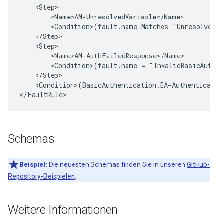
    <Step>

        <Name>AM-UnresolvedVariable</Name>

        <Condition>(fault.name Matches "UnresolvedV
    </Step>

    <Step>

        <Name>AM-AuthFailedResponse</Name>

        <Condition>(fault.name = "InvalidBasicAuthe
    </Step>

    <Condition>(BasicAuthentication.BA-Authenticati
</FaultRule>
Schemas
Beispiel:
Die neuesten Schemas finden Sie in unseren
GitHub-
Repository-Beispielen
.
Weitere Informationen