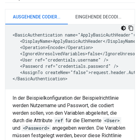
AUSGEHENDE CODIERUNG
EINGEHENDE DECODIERUNG
<BasicAuthentication name="ApplyBasicAuthHeader">

   <DisplayName>ApplyBasicAuthHeader</DisplayName>

   <Operation>Encode</Operation>

   <IgnoreUnresolvedVariables>false</IgnoreUnresolv
   <User ref="credentials.username" />

   <Password ref="credentials.password" />

   <AssignTo createNew="false">request.header.Autho
</BasicAuthentication>
In der Beispielkonfiguration der Beispielrichtlinie
werden Nutzername und Passwort, die codiert
werden sollen, von den Variablen abgeleitet, die
durch die Attribute
ref
für die Elemente
<User>
und
<Password>
angegeben werden. Die Variablen
müssen festgelegt werden, bevor diese Richtlinie