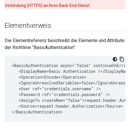
Verbindung (HTTPS) an Ihren Back-End-Dienst.
Elementverweis
Die Elementreferenz beschreibt die Elemente und Attribute
der Richtlinie "BasicAuthentication".
<BasicAuthentication async="false" continueOnError
   <DisplayName>Basic Authentication 1</DisplayName
   <Operation>Encode</Operation>

   <IgnoreUnresolvedVariables>false</IgnoreUnresolv
   <User ref="credentials.username" />

   <Password ref="credentials.password" />

   <AssignTo createNew="false">request.header.Autho
   <Source>request.header.Authorization</Source> 

</BasicAuthentication>