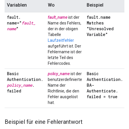
Variablen
Wo
Beispiel
fault
.
fault
.
name
fault_name
ist der
name="
fault
_
Matches
Name des Fehlers,
name
"
"Unresolved
der in der obigen
Variable"
Tabelle
Laufzeitfehler
aufgeführt ist. Der
Fehlername ist der
letzte Teil des
Fehlercodes.
Basic
Basic
policy_name
ist der
Authentication
.
Authentication
.
benutzerdefinierte
policy
_
name
.
BA-
Name der
failed
Authenticate
.
Richtlinie, die den
failed = true
Fehler ausgelöst
hat.
Beispiel für eine Fehlerantwort