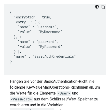
{

  "encrypted" : true,

  "entry" : [ {

    "name" : "username",

    "value" : "MyUsername"

  }, {

    "name" : "password",

    "value" : "MyPassword"

  } ],

  "name" : "BasicAuthCredentials"

}

Hängen Sie vor der BasicAuthentication-Richtlinie
folgende KeyValueMapOperations-Richtlinien an, um
die Werte für die Elemente
<User>
und
<Password>
aus dem Schlüssel/Wert-Speicher zu
extrahieren und in die Variablen