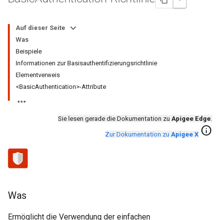
Auf dieser Seite
Was
Beispiele
Informationen zur Basisauthentifizierungsrichtlinie
Elementverweis
<BasicAuthentication>-Attribute
Sie lesen gerade die Dokumentation zu
Apigee Edge
.
info
Zur Dokumentation zu
Apigee X
Was
Ermöglicht die Verwendung der einfachen