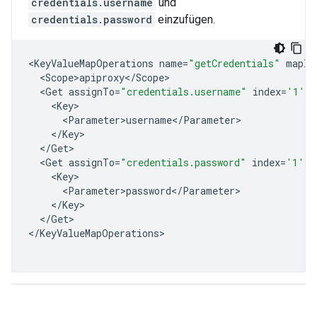
credentials.username
und
credentials.password
einzufügen.
<
KeyValueMapOperations
name
=
"getCredentials"
mapId
<
Scope>apiproxy
<
/
Scope
<
Get
assignTo
=
"credentials.username"
index
=
'1'
<
Key
<
Parameter>username
<
/
Parameter
<
/
Key
<
/
Get
<
Get
assignTo
=
"credentials.password"
index
=
'1'
<
Key
<
Parameter>password
<
/
Parameter
<
/
Key
<
/
Get
>

<
/
KeyValueMapOperations