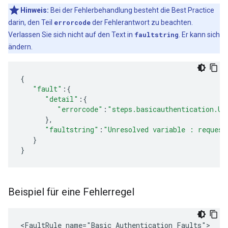
Hinweis:
Bei der Fehlerbehandlung besteht die Best Practice
darin, den Teil
errorcode
der Fehlerantwort zu beachten.
Verlassen Sie sich nicht auf den Text in
faultstring
. Er kann sich
ändern.
{
"fault"
:{
"detail"
:{
"errorcode"
:
"steps.basicauthentication.Un
},
"faultstring"
:
"Unresolved variable : request
}
}
Beispiel für eine Fehlerregel
<FaultRule name="Basic Authentication Faults">
