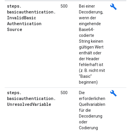
steps
.
build
500
Bei einer
basicauthentication
.
Decodierung,
Invalid
Basic
wenn der
Authentication
eingehende
Source
Base64-
codierte
String keinen
gültigen Wert
enthält oder
der Header
fehlerhaft ist
(z. B. nicht mit
"Basic"
beginnen)
steps
.
build
500
Die
basicauthentication
.
erforderlichen
Unresolved
Variable
Quellvariablen
für die
Decodierung
oder
Codierung