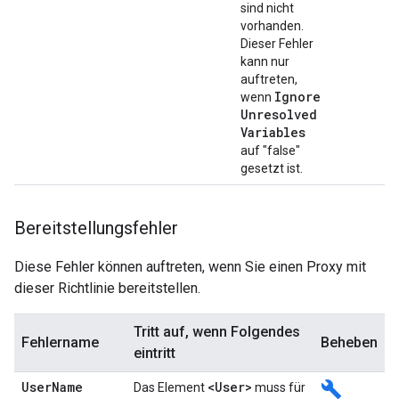
sind nicht
vorhanden.
Dieser Fehler
kann nur
auftreten,
Ignore
wenn
Unresolved
Variables
auf "false"
gesetzt ist.
Bereitstellungsfehler
Diese Fehler können auftreten, wenn Sie einen Proxy mit
dieser Richtlinie bereitstellen.
Tritt auf, wenn Folgendes
Fehlername
Beheben
eintritt
User
Name
<User>
build
Das Element
muss für