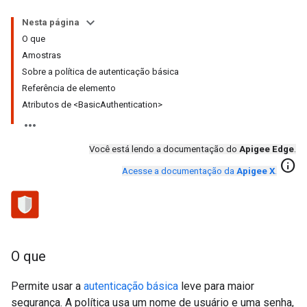
Nesta página
O que
Amostras
Sobre a política de autenticação básica
Referência de elemento
Atributos de <BasicAuthentication>
Você está lendo a documentação do
Apigee Edge
.
info
Acesse a documentação da
Apigee X
.
O que
Permite usar a
autenticação básica
leve para maior
segurança. A política usa um nome de usuário e uma senha,