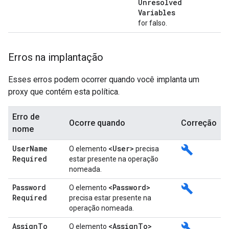
Unresolved
Variables
for falso.
Erros na implantação
Esses erros podem ocorrer quando você implanta um
proxy que contém esta política.
Erro de
Ocorre quando
Correção
nome
User
Name
<User>
build
O elemento
precisa
Required
estar presente na operação
nomeada.
Password
<Password>
build
O elemento
Required
precisa estar presente na
operação nomeada.
Assign
To
<Assign
To>
build
O elemento