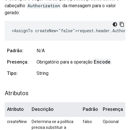
cabeçalho
Authorization
da mensagem para o valor
gerado:
<AssignTo createNew="false">request.header.Authori
Padrão:
N/A
Encode
Presença:
Obrigatório para a operação
.
Tipo:
String
Atributos
Atributo
Descrição
Padrão
Presença
createNew
Determina se a política
falso
Opcional
precisa substituir a