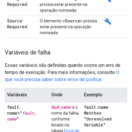
Required
precisa estar presente na
operação nomeada.
Source
<Source>
build
O elemento
precisa
Required
estar presente na operação
nomeada.
Variáveis de falha
Essas variáveis são definidas quando ocorre um erro de
tempo de execução. Para mais informações, consulte
O
que você precisa saber sobre erros de política
.
Variáveis
Onde
Exemplo
fault
.
fault
.
name
fault_name
é o
name="
fault
_
Matches
nome da falha,
name
"
"Unresolved
conforme
Variable"
listado na
tabela
Erros de