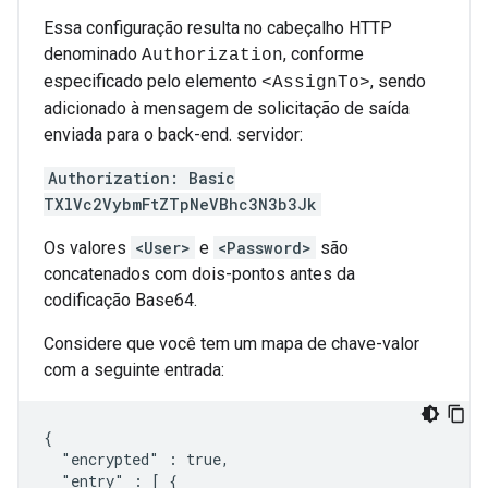
Essa configuração resulta no cabeçalho HTTP
denominado
, conforme
Authorization
especificado pelo elemento
, sendo
<AssignTo>
adicionado à mensagem de solicitação de saída
enviada para o back-end. servidor:
Authorization: Basic
TXlVc2VybmFtZTpNeVBhc3N3b3Jk
Os valores
<User>
e
<Password>
são
concatenados com dois-pontos antes da
codificação Base64.
Considere que você tem um mapa de chave-valor
com a seguinte entrada:
{

  "encrypted" : true,

  "entry" : [ {
