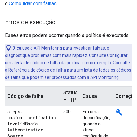
e
Como lidar com falhas
.
Erros de execução
Esses erros podem ocorrer quando a política é executada.
Dica
:use o
API Monitoring
para investigar falhas. e
diagnostique problemas com mais rapidez. Consulte
Configurar
um alerta de código de falha da política
. como exemplo. Consulte
a
Referência do código de falha
para um lista de todos os códigos
de falha que podem ser processados com a API Monitoring.
Status
Código de falha
Causa
Correção
HTTP
steps
.
build
500
Em uma
basicauthentication
.
decodificação,
Invalid
Basic
quando a
Authentication
string
Source
codificada de