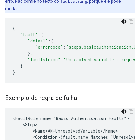
erro. Não confie no texto do
faultstring
, porque ele pode
mudar.
{
"fault"
:{
"detail"
:{
"errorcode"
:
"steps.basicauthentication.Un
},
"faultstring"
:
"Unresolved variable : request
}
}
Exemplo de regra de falha
<FaultRule name="Basic Authentication Faults">

    <Step>

        <Name>AM-UnresolvedVariable</Name>

        <Condition>(fault.name Matches "UnresolvedV