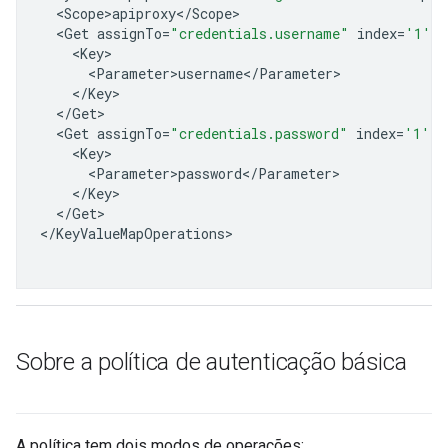
<
Scope>apiproxy
<
/
Scope
<
Get
assignTo
=
"credentials.username"
index
=
'1'
<
Key
<
Parameter>username
<
/
Parameter
<
/
Key
<
/
Get
<
Get
assignTo
=
"credentials.password"
index
=
'1'
<
Key
<
Parameter>password
<
/
Parameter
<
/
Key
<
/
Get
>

<
/
KeyValueMapOperations
Sobre a política de autenticação básica
A política tem dois modos de operações: