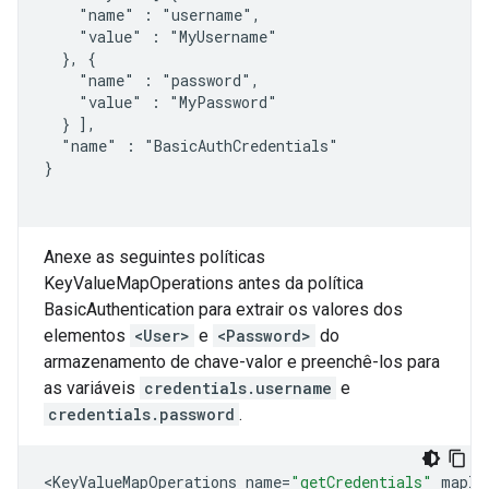
    "name" : "username",

    "value" : "MyUsername"

  }, {

    "name" : "password",

    "value" : "MyPassword"

  } ],

  "name" : "BasicAuthCredentials"

}

Anexe as seguintes políticas
KeyValueMapOperations antes da política
BasicAuthentication para extrair os valores dos
elementos
<User>
e
<Password>
do
armazenamento de chave-valor e preenchê-los para
as variáveis
credentials.username
e
credentials.password
.
<
KeyValueMapOperations
name
=
"getCredentials"
mapId