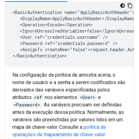
<BasicAuthentication name="ApplyBasicAuthHeader">

   <DisplayName>ApplyBasicAuthHeader</DisplayName>

   <Operation>Encode</Operation>

   <IgnoreUnresolvedVariables>false</IgnoreUnresolv
   <User ref="credentials.username" />

   <Password ref="credentials.password" />

   <AssignTo createNew="false">request.header.Autho
</BasicAuthentication>
Na configuração da política de amostra acima, o
nome de usuário e a senha a serem codificados são
derivados das variáveis especificadas pelos
atributos
ref
nos elementos
<User>
e
<Password>
. As variáveis precisam ser definidas
antes da execução dessa política. Normalmente, as
variáveis são preenchidas por valores lidos em um
mapa de chave-valor. Consulte a
política de
operações de mapeamento de chave-valor
.