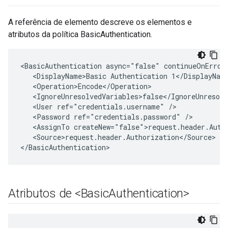
A referência de elemento descreve os elementos e
atributos da política BasicAuthentication.
<BasicAuthentication async="false" continueOnError
   <DisplayName>Basic Authentication 1</DisplayName
   <Operation>Encode</Operation>

   <IgnoreUnresolvedVariables>false</IgnoreUnresolv
   <User ref="credentials.username" />

   <Password ref="credentials.password" />

   <AssignTo createNew="false">request.header.Autho
   <Source>request.header.Authorization</Source> 

</BasicAuthentication>
Atributos de <Basic
Authentication>