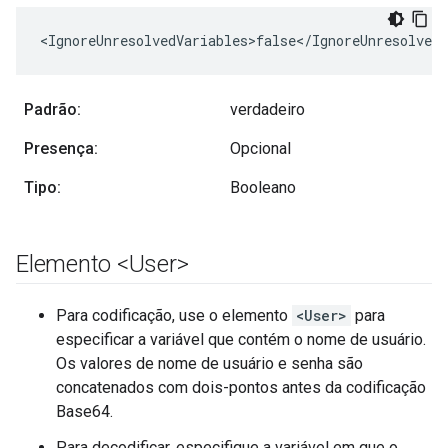
<IgnoreUnresolvedVariables>false</IgnoreUnresolvedV
Padrão:
verdadeiro
Presença:
Opcional
Tipo:
Booleano
Elemento <User>
Para codificação, use o elemento
<User>
para
especificar a variável que contém o nome de usuário.
Os valores de nome de usuário e senha são
concatenados com dois-pontos antes da codificação
Base64.
Para decodificar, especifique a variável em que o