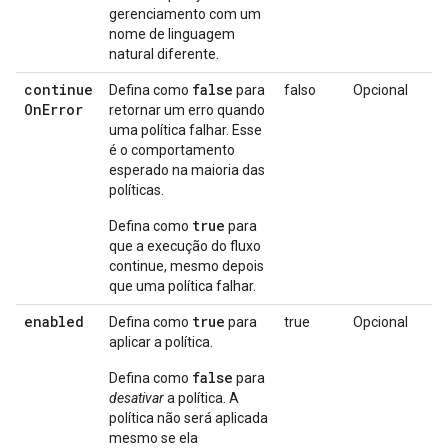
gerenciamento com um
nome de linguagem
natural diferente.
continue
false
Defina como
para
falso
Opcional
On
Error
retornar um erro quando
uma política falhar. Esse
é o comportamento
esperado na maioria das
políticas.
true
Defina como
para
que a execução do fluxo
continue, mesmo depois
que uma política falhar.
enabled
true
Defina como
para
true
Opcional
aplicar a política.
false
Defina como
para
desativar
a política. A
política não será aplicada
mesmo se ela