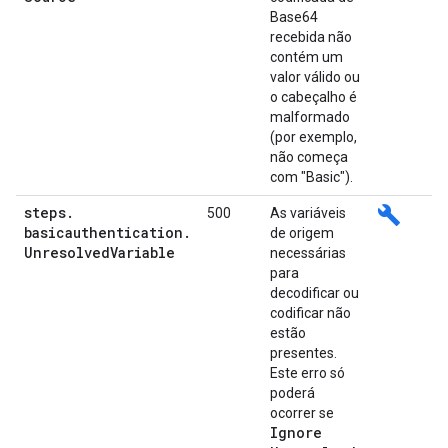
Base64
recebida não
contém um
valor válido ou
o cabeçalho é
malformado
(por exemplo,
não começa
com "Basic").
steps
.
build
500
As variáveis
basicauthentication
.
de origem
Unresolved
Variable
necessárias
para
decodificar ou
codificar não
estão
presentes.
Este erro só
poderá
ocorrer se
Ignore