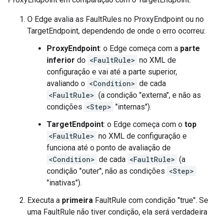
O Edge avalia as FaultRules no ProxyEndpoint ou no
TargetEndpoint, dependendo de onde o erro ocorreu:
ProxyEndpoint
: o Edge começa com a
parte
inferior
do
<FaultRule>
no XML de
configuração e vai até a parte superior,
avaliando o
<Condition>
de cada
<FaultRule>
(a condição "externa", e não as
condições
<Step>
"internas").
TargetEndpoint
: o Edge começa com o
top
<FaultRule>
no XML de configuração e
funciona até o ponto de avaliação de
<Condition>
de cada
<FaultRule>
(a
condição "outer", não as condições
<Step>
"inativas").
Executa a
primeira
FaultRule com condição "true". Se
uma FaultRule não tiver condição, ela será verdadeira