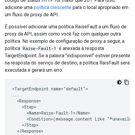
código de status HTTP for maior que 201. Para isso,
adicione uma
política crescente
para o local apropriado em
um fluxo de proxy de API.
É possível adicionar uma política RaiseFault a um fluxo de
proxy da API, assim como você faz com qualquer outra
política. No exemplo de configuração de proxy a seguir, a
política
Raise-Fault-1
é anexada à resposta
TargetEndpoint. Se a palavra "indisponível" estiver presente
na resposta do serviço de destino, a política RaisFault será
executada e gerará um erro.
<TargetEndpoint name="default">

...

  <Response>

    <Step>

      <Name>Raise-Fault-1</Name>

      <Condition>(message.content Like "*unavailabl
    </Step>

  </Response>