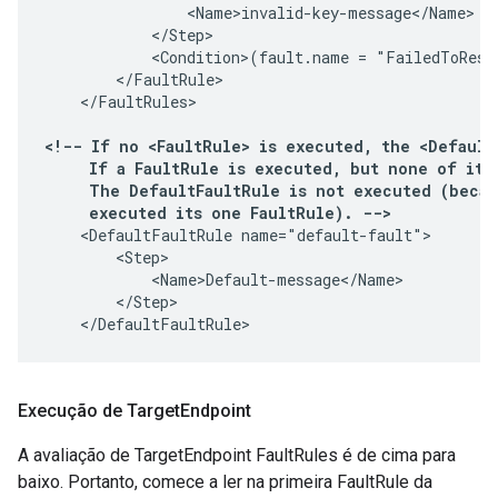
                <Name>invalid-key-message</Name>

            </Step>

            <Condition>(fault.name = "FailedToResol
        </FaultRule>

    </FaultRules>

<!-- If no <FaultRule> is executed, the <Default
     If a FaultRule is executed, but none of its 
     The DefaultFaultRule is not executed (becau
     executed its one FaultRule). -->
    <DefaultFaultRule name="default-fault">

        <Step>

            <Name>Default-message</Name>

        </Step>

    </DefaultFaultRule>
Execução de Target
Endpoint
A avaliação de TargetEndpoint FaultRules é de cima para
baixo. Portanto, comece a ler na primeira FaultRule da