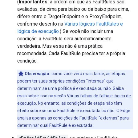
(
Importantes:
a ordem em que as FaultRules são
avaliadas, de cima para baixo ou de baixo para cima,
difere entre o TargetEndpoint e o ProxyEndpoint,
conforme descrito na
Várias lógicas FaultRules e
lógica de execução
.) Se você não incluir uma
condição, a FaultRule será automaticamente
verdadeira. Mas essa não é uma prática
recomendada. Cada FaultRule precisa ter a própria
condição.
Observação:
como você verá mais tarde, as etapas
podem ter suas próprias condições "internas" que
determinam se uma política é executada ou não. Saiba
mais sobre isso na seção
Várias falhas de falha e lógica de
execução
. No entanto, as condições de etapa não têm
efeito sobre se uma FaultRule é executada ou não. O Edge
analisa apenas as condições de FaultRule "externas" para
determinar qual FaultRule é executada.
<DefaultFaultRule>
: se nenhuma FaultRule