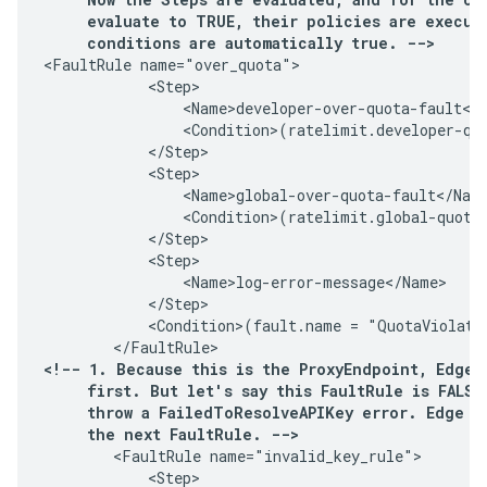
     evaluate to TRUE, their policies are execute
     conditions are automatically true. -->
<FaultRule name="over_quota">

            <Step>

                <Name>developer-over-quota-fault</N
                <Condition>(ratelimit.developer-quo
            </Step>

            <Step>

                <Name>global-over-quota-fault</Name
                <Condition>(ratelimit.global-quota-
            </Step>

            <Step>

                <Name>log-error-message</Name>

            </Step>

            <Condition>(fault.name = "QuotaViolatio
<!-- 1. Because this is the ProxyEndpoint, Edge l
     first. But let's say this FaultRule is FALSE
     throw a FailedToResolveAPIKey error. Edge mo
     the next FaultRule. -->
        <FaultRule name="invalid_key_rule">

            <Step>
