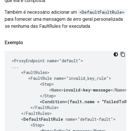
que ela é composta.
Também é necessário adicionar um
<DefaultFaultRule>
para fornecer uma mensagem de erro geral personalizada
se nenhuma das FaultRules for executada.
Exemplo
<ProxyEndpoint name="default">

...

    <FaultRules>

       <FaultRule name="invalid_key_rule">

            <Step>

                <Name>
invalid-key-message
</Name>

            </Step>

<Condition>(fault.name = "FailedToRe
        </FaultRule>

    </FaultRules>

    <
DefaultFaultRule
 name="default-fault">

        <Step>

            <Name>Default-message</Name>
