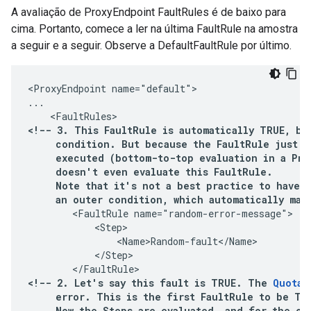
A avaliação de ProxyEndpoint FaultRules é de baixo para
cima. Portanto, comece a ler na última FaultRule na amostra
a seguir e a seguir. Observe a DefaultFaultRule por último.
<ProxyEndpoint name="default">

...

<!-- 3. This FaultRule is automatically TRUE, be
     condition. But because the FaultRule just be
     executed (bottom-to-top evaluation in a Prox
     doesn't even evaluate this FaultRule.

     Note that it's not a best practice to have a
     an outer condition, which automatically mak
        <FaultRule name="random-error-message">

            <Step>

                <Name>Random-fault</Name>

            </Step>

        </FaultRule>
<!-- 2. Let's say this fault is TRUE. The 
Quota 
     error. This is the first FaultRule to be TRU
     Now the Steps are evaluated, and for the one