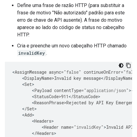
Define uma frase de razão HTTP (para substituir a
frase de motivo "Não autorizado" padrão para este
erro de chave de API ausente). A frase do motivo
aparece ao lado do código de status no cabeçalho
HTTP.
Cria e preenche um novo cabeçalho HTTP chamado
invalidKey
.
<
AssignMessage
async
=
"false"
continueOnError
=
"fals
<
DisplayName>Invalid
key
message
<
/
DisplayName
<
Set
<
Payload
contentType
=
"application/json"
>
{
"
<
StatusCode>911
<
/
StatusCode
<
ReasonPhrase>Rejected
by
API
Key
Emergenc
<
/
Set
<
Add
<
Headers
<
Header
name
=
"invalidKey"
>
Invalid
API
<
/
Headers