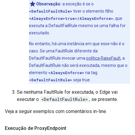
Observação:
a exceção é se o
<DefaultFaultRule>
tiver o elemento filho
<AlwaysEnforce>true</AlwaysEnforce>
, que
executa a DefaultFailRule mesmo se uma falha for
executado.
No entanto, há uma instância em que esse não é o
caso. Se uma FaultRule diferente da
DefaultFaultRule invocar uma
política RaiseFault
, a
DefaultFaultRule não será executada, mesmo que o
elemento
<AlwaysEnforce>
na tag
<DefaultFaultRule>
seja true.
Se nenhuma FaultRule for executada, o Edge vai
executar o
<DefaultFaultRule>
, se presente.
Veja a seguir exemplos com comentários in-line.
Execução de Proxy
Endpoint