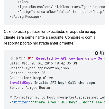
<
/
Add
<
IgnoreUnresolvedVariables>true
<
/
IgnoreUnresolv
<
AssignTo
createNew
=
"false"
transport
=
"http"
t
<
/
AssignMessage
>
Quando essa política for executada, a resposta ao app
cliente será semelhante à seguinte. Compare-o com a
resposta padrão mostrada anteriormente.
HTTP
/
1.1
911
Rejected by API Key Emergency Servi
Date
:
Wed, 20 Jul 2016 18:42:36 GMT
Content-Type
:
application/json
Content-Length
:
35
Connection
:
keep-alive
invalidKey
:
Invalid API key! Call the cops!
Server
:
Apigee Router
*
Co
nne
c
t
io
n
#
0
t
o
hos
t
myorg
-
test
.apigee.
net
le
ft
{
"Citizen"
:
"Where's your API key? I don't see it