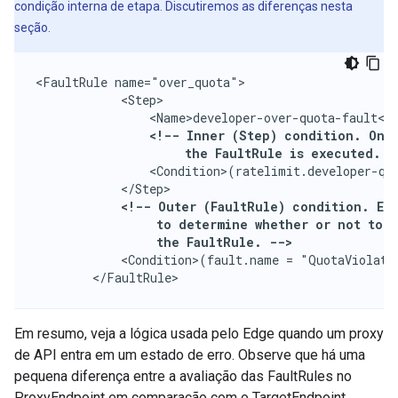
condição interna de etapa. Discutiremos as diferenças nesta
seção.
<FaultRule name="over_quota">

            <Step>

                <Name>developer-over-quota-fault</N
<!-- Inner (Step) condition. Only
                     the FaultRule is executed. -
                <Condition>(ratelimit.developer-quo
            <!-- Outer (FaultRule) condition. Edg
                 to determine whether or not to e
                 the FaultRule. -->
            <Condition>(fault.name = "QuotaViolatio
        </FaultRule>
Em resumo, veja a lógica usada pelo Edge quando um proxy
de API entra em um estado de erro. Observe que há uma
pequena diferença entre a avaliação das FaultRules no
ProxyEndpoint em comparação com o TargetEndpoint.