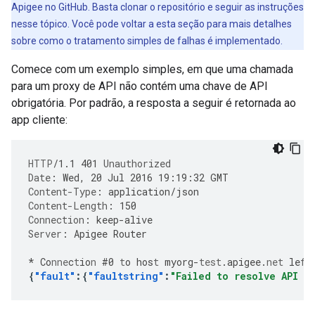
Apigee no GitHub. Basta clonar o repositório e seguir as instruções
nesse tópico. Você pode voltar a esta seção para mais detalhes
sobre como o tratamento simples de falhas é implementado.
Comece com um exemplo simples, em que uma chamada
para um proxy de API não contém uma chave de API
obrigatória. Por padrão, a resposta a seguir é retornada ao
app cliente:
HTTP
/
1.1
401
Unauthorized
Date
:
Wed, 20 Jul 2016 19:19:32 GMT
Content-Type
:
application/json
Content-Length
:
150
Connection
:
keep-alive
Server
:
Apigee Router
*
Co
nne
c
t
io
n
#
0
t
o
hos
t
myorg
-
test
.apigee.
net
le
ft
{
"fault"
:{
"faultstring"
:
"Failed to resolve API K