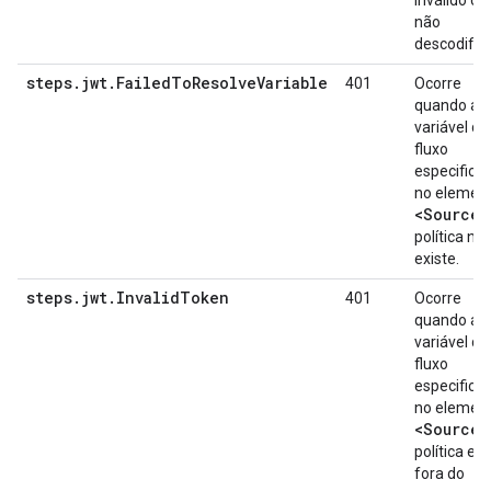
inválido ou
não
descodificá
steps.jwt.FailedToResolveVariable
401
Ocorre
quando a
variável de
fluxo
especifica
no elemen
<Source>
política nã
existe.
steps.jwt.InvalidToken
401
Ocorre
quando a
variável de
fluxo
especifica
no elemen
<Source>
política es
fora do