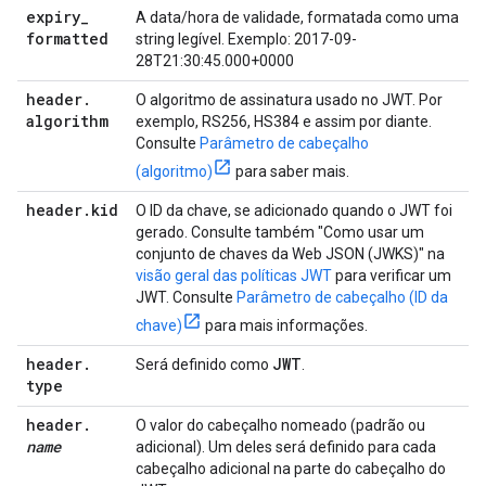
expiry
_
A data/hora de validade, formatada como uma
formatted
string legível. Exemplo: 2017-09-
28T21:30:45.000+0000
header
.
O algoritmo de assinatura usado no JWT. Por
algorithm
exemplo, RS256, HS384 e assim por diante.
Consulte
Parâmetro de cabeçalho
(algoritmo)
para saber mais.
header
.
kid
O ID da chave, se adicionado quando o JWT foi
gerado. Consulte também "Como usar um
conjunto de chaves da Web JSON (JWKS)" na
visão geral das políticas JWT
para verificar um
JWT. Consulte
Parâmetro de cabeçalho (ID da
chave)
para mais informações.
header
.
JWT
Será definido como
.
type
header
.
O valor do cabeçalho nomeado (padrão ou
name
adicional). Um deles será definido para cada
cabeçalho adicional na parte do cabeçalho do