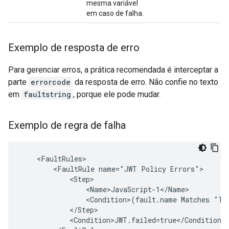
mesma variável
em caso de falha.
Exemplo de resposta de erro
Para gerenciar erros, a prática recomendada é interceptar a
parte
errorcode
da resposta de erro. Não confie no texto
em
faultstring
, porque ele pode mudar.
Exemplo de regra de falha
    <FaultRules>

        <FaultRule name="JWT Policy Errors">

            <Step>

                <Name>JavaScript-1</Name>

                <Condition>(fault.name Matches "Tok
            </Step>

            <Condition>JWT.failed=true</Condition>
