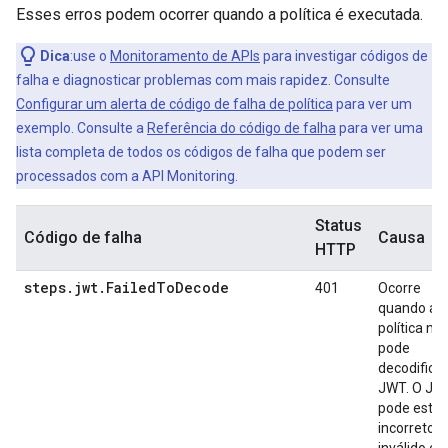
Esses erros podem ocorrer quando a política é executada.
Dica
:use o
Monitoramento de APIs
para investigar códigos de
falha e diagnosticar problemas com mais rapidez. Consulte
Configurar um alerta de código de falha de política
para ver um
exemplo. Consulte a
Referência do código de falha
para ver uma
lista completa de todos os códigos de falha que podem ser
processados com a API Monitoring.
Status
Código de falha
Causa
HTTP
steps.jwt.FailedToDecode
401
Ocorre
quando a
política nã
pode
decodificar
JWT. O JW
pode estar
incorreto,