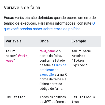
Variáveis de falha
Essas variáveis são definidas quando ocorre um erro de
tempo de execução. Para mais informações, consulte
O
que você precisa saber sobre erros de política
.
Variáveis
Onde
Exemplo
fault
.
fault
.
name
fault_name
é o
name="
fault
_
Matches
nome da falha,
name
"
"Token
conforme listado
Expired"
na tabela
Erros de
ambiente de
execução
acima. O
nome da falha é a
última parte do
código de falha.
JWT
.
failed
JWT
.
failed =
Todas as políticas
true
do JWT definem a