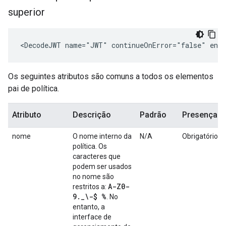
superior
<DecodeJWT name="JWT" continueOnError="false" enab
Os seguintes atributos são comuns a todos os elementos
pai de política.
Atributo
Descrição
Padrão
Presença
nome
O nome interno da
N/A
Obrigatório
política. Os
caracteres que
podem ser usados
no nome são
A-Z0-
restritos a:
9
.
_
\-$ %
. No
entanto, a
interface de