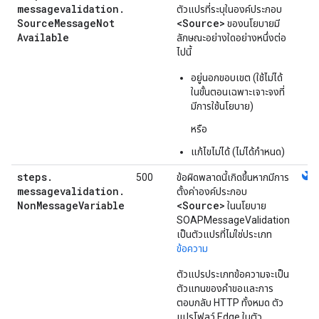
messagevalidation
.
ตัวแปรที่ระบุในองค์ประกอบ
Source
Message
Not
<Source>
ของนโยบายมี
Available
ลักษณะอย่างใดอย่างหนึ่งต่อ
ไปนี้
อยู่นอกขอบเขต (ใช้ไม่ได้
ในขั้นตอนเฉพาะเจาะจงที่
มีการใช้นโยบาย)
หรือ
แก้ไขไม่ได้ (ไม่ได้กำหนด)
steps
.
build
500
ข้อผิดพลาดนี้เกิดขึ้นหากมีการ
messagevalidation
.
ตั้งค่าองค์ประกอบ
Non
Message
Variable
<Source>
ในนโยบาย
SOAPMessageValidation
เป็นตัวแปรที่ไม่ใช่ประเภท
ข้อความ
ตัวแปรประเภทข้อความจะเป็น
ตัวแทนของคำขอและการ
ตอบกลับ HTTP ทั้งหมด ตัว
แปรโฟลว์ Edge ในตัว