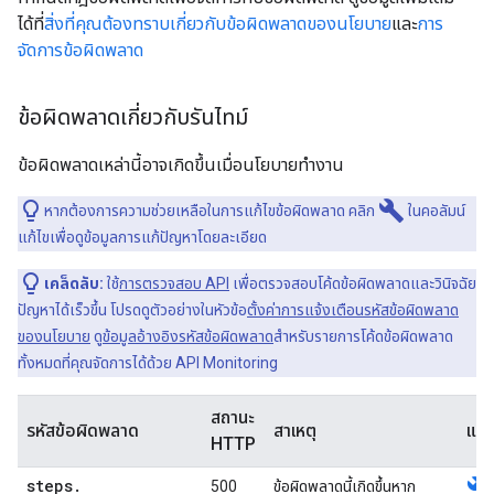
ได้ที่
สิ่งที่คุณต้องทราบเกี่ยวกับข้อผิดพลาดของนโยบาย
และ
การ
จัดการข้อผิดพลาด
ข้อผิดพลาดเกี่ยวกับรันไทม์
ข้อผิดพลาดเหล่านี้อาจเกิดขึ้นเมื่อนโยบายทำงาน
build
หากต้องการความช่วยเหลือในการแก้ไขข้อผิดพลาด คลิก
ในคอลัมน์
แก้ไขเพื่อดูข้อมูลการแก้ปัญหาโดยละเอียด
เคล็ดลับ:
ใช้
การตรวจสอบ API
เพื่อตรวจสอบโค้ดข้อผิดพลาดและวินิจฉัย
ปัญหาได้เร็วขึ้น โปรดดูตัวอย่างในหัวข้อ
ตั้งค่าการแจ้งเตือนรหัสข้อผิดพลาด
ของนโยบาย
ดู
ข้อมูลอ้างอิงรหัสข้อผิดพลาด
สำหรับรายการโค้ดข้อผิดพลาด
ทั้งหมดที่คุณจัดการได้ด้วย API Monitoring
สถานะ
รหัสข้อผิดพลาด
สาเหตุ
แก้
HTTP
steps
.
build
500
ข้อผิดพลาดนี้เกิดขึ้นหาก