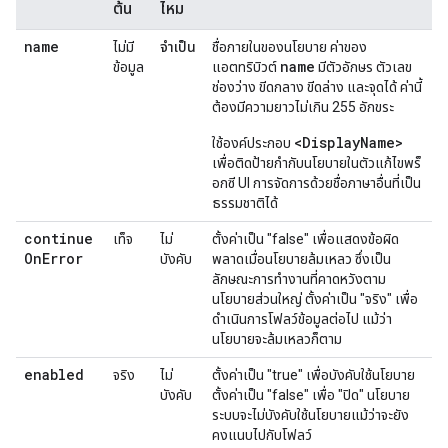
ต้น
ไหม
name
ไม่มี
จำเป็น
ชื่อภายในของนโยบาย ค่าของ
name
ข้อมูล
แอตทริบิวต์
มีตัวอักษร ตัวเลข
ช่องว่าง ขีดกลาง ขีดล่าง และจุดได้ ค่านี้
ต้องมีความยาวไม่เกิน 255 อักขระ
<DisplayName>
ใช้องค์ประกอบ
เพื่อติดป้ายกํากับนโยบายในตัวแก้ไขพร็
อกซี UI การจัดการด้วยชื่อภาษาอื่นที่เป็น
ธรรมชาติได้
continue
เท็จ
ไม่
ตั้งค่าเป็น "false" เพื่อแสดงข้อผิด
On
Error
บังคับ
พลาดเมื่อนโยบายล้มเหลว ซึ่งเป็น
ลักษณะการทํางานที่คาดหวังตาม
นโยบายส่วนใหญ่ ตั้งค่าเป็น "จริง" เพื่อ
ดําเนินการโฟลว์ข้อมูลต่อไป แม้ว่า
นโยบายจะล้มเหลวก็ตาม
enabled
จริง
ไม่
ตั้งค่าเป็น "true" เพื่อบังคับใช้นโยบาย
บังคับ
ตั้งค่าเป็น "false" เพื่อ "ปิด" นโยบาย
ระบบจะไม่บังคับใช้นโยบายแม้ว่าจะยัง
คงแนบไปกับโฟลว์