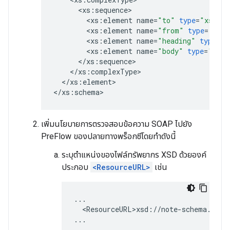
<
xs
:
sequence
<
xs
:
element
name
=
"to"
type
=
"xs:str
<
xs
:
element
name
=
"from"
type
=
"xs:s
<
xs
:
element
name
=
"heading"
type
=
"x
<
xs
:
element
name
=
"body"
type
=
"xs:s
<
/
xs
:
sequence
<
/
xs
:
complexType
<
/
xs
:
element
>

<
/
xs
:
schema
>
เพิ่มนโยบายการตรวจสอบข้อความ SOAP ไปยัง
PreFlow ของปลายทางพร็อกซีโดยทำดังนี้
ระบุตำแหน่งของไฟล์ทรัพยากร XSD ด้วยองค์
ประกอบ
<ResourceURL>
เช่น
...

  <ResourceURL>xsd://note-schema.xsd</
...