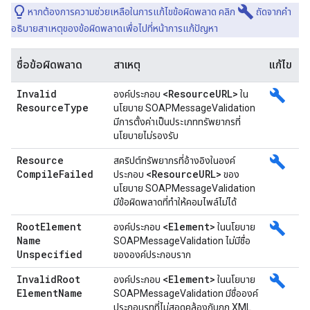
build
หากต้องการความช่วยเหลือในการแก้ไขข้อผิดพลาด คลิก
ถัดจากคำ
อธิบายสาเหตุของข้อผิดพลาดเพื่อไปที่หน้าการแก้ปัญหา
ชื่อข้อผิดพลาด
สาเหตุ
แก้ไข
Invalid
<Resource
URL>
build
องค์ประกอบ
ใน
Resource
Type
นโยบาย SOAPMessageValidation
มีการตั้งค่าเป็นประเภททรัพยากรที่
นโยบายไม่รองรับ
Resource
build
สคริปต์ทรัพยากรที่อ้างอิงในองค์
Compile
Failed
<Resource
URL>
ประกอบ
ของ
นโยบาย SOAPMessageValidation
มีข้อผิดพลาดที่ทำให้คอมไพล์ไม่ได้
Root
Element
<Element>
build
องค์ประกอบ
ในนโยบาย
Name
SOAPMessageValidation ไม่มีชื่อ
Unspecified
ขององค์ประกอบราก
Invalid
Root
<Element>
build
องค์ประกอบ
ในนโยบาย
Element
Name
SOAPMessageValidation มีชื่อองค์
ประกอบรูทที่ไม่สอดคล้องกับกฎ XML