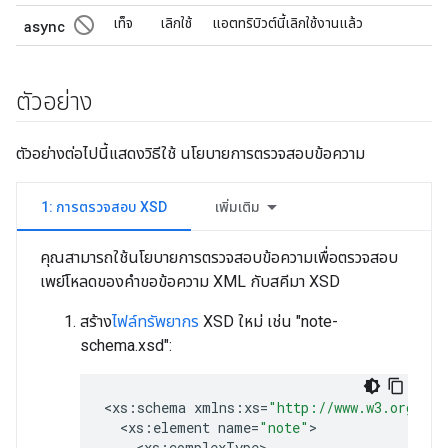
not_interested
เท็จ
เลิกใช้
แอตทริบิวต์นี้เลิกใช้งานแล้ว
async
ตัวอย่าง
ตัวอย่างต่อไปนี้แสดงวิธีใช้ นโยบายการตรวจสอบข้อความ
1: การตรวจสอบ XSD
เพิ่มเติม
คุณสามารถใช้นโยบายการตรวจสอบข้อความเพื่อตรวจสอบ
เพย์โหลดของคำขอข้อความ XML กับสคีมา XSD
สร้าง
ไฟล์ทรัพยากร
XSD ใหม่ เช่น "note-
schema.xsd":
<
xs
:
schema
xmlns
:
xs
=
"http://www.w3.org/200
<
xs
:
element
name
=
"note"
<
xs
:
complexType