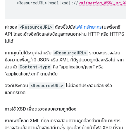
  <ResourceURL>[wsdl|xsd]://
validation_WSDL_or_XSD
...
ค่าของ
<ResourceURL>
ต้องชี้ไปยัง
ไฟล์ ทรัพยากร
ในพร็อกซี
API โดยจะอ้างอิงถึงแหล่งข้อมูลภายนอกผ่าน HTTP หรือ HTTPS
ไม่ได้
หากคุณไม่ได้ระบุค่าสำหรับ
<ResourceURL>
ระบบจะตรวจสอบ
ข้อความเพื่อดูว่ามี JSON หรือ XML ที่มีรูปแบบถูกต้องหรือไม่ หาก
ส่วนหัว
Content-type
คือ "application/json" หรือ
"application/xml" ตามลำดับ
องค์ประกอบ
<ResourceURL>
ไม่มีองค์ประกอบย่อยหรือ
แอตทริบิวต์
การใช้ XSD เพื่อตรวจสอบความถูกต้อง
หากเพย์โหลด XML ที่คุณตรวจสอบความถูกต้องด้วยนโยบายการ
ตรวจสอบข้อความอ้างอิงสคีมา
อื่น
คุณต้องนำหน้าไฟล์ XSD ที่รวม