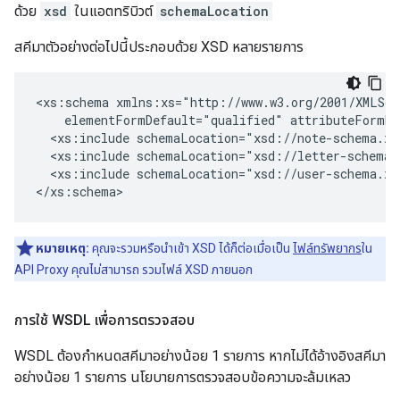
ด้วย
xsd
ในแอตทริบิวต์
schemaLocation
สคีมาตัวอย่างต่อไปนี้ประกอบด้วย XSD หลายรายการ
<xs:schema xmlns:xs="http://www.w3.org/2001/XMLSch
    elementFormDefault="qualified" attributeFormDe
  <xs:include schemaLocation="xsd://note-schema.xsd
  <xs:include schemaLocation="xsd://letter-schema.x
  <xs:include schemaLocation="xsd://user-schema.xsd
</xs:schema>
หมายเหตุ:
คุณจะรวมหรือนำเข้า XSD ได้ก็ต่อเมื่อเป็น
ไฟล์ทรัพยากร
ใน
API Proxy คุณไม่สามารถ รวมไฟล์ XSD ภายนอก
การใช้ WSDL เพื่อการตรวจสอบ
WSDL ต้องกำหนดสคีมาอย่างน้อย 1 รายการ หากไม่ได้อ้างอิงสคีมา
อย่างน้อย 1 รายการ นโยบายการตรวจสอบข้อความจะล้มเหลว