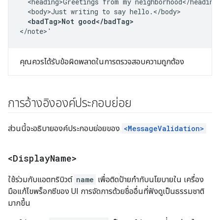
  <heading>Greetings from my neighborhood</heading>
  <body>Just writing to say hello.</body>

<badTag>Not good</badTag>
</note>'
คุณควรได้รับข้อผิดพลาดในการตรวจสอบความถูกต้อง
การอ้างอิงองค์ประกอบย่อย
ส่วนนี้จะอธิบายองค์ประกอบย่อยของ
<MessageValidation>
<Display
Name>
ใช้ร่วมกับแอตทริบิวต์
name
เพื่อติดป้ายกำกับนโยบายใน เครื่อง
มือแก้ไขพร็อกซีของ UI การจัดการด้วยชื่ออื่นที่ฟังดูเป็นธรรมชาติ
มากขึ้น