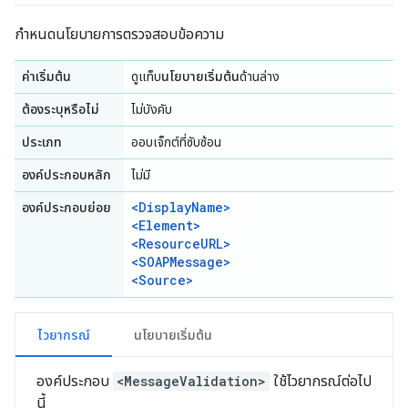
กำหนดนโยบายการตรวจสอบข้อความ
ค่าเริ่มต้น
ดูแท็บ
นโยบายเริ่มต้น
ด้านล่าง
ต้องระบุหรือไม่
ไม่บังคับ
ประเภท
ออบเจ็กต์ที่ซับซ้อน
องค์ประกอบหลัก
ไม่มี
<DisplayName>
องค์ประกอบย่อย
<Element>
<ResourceURL>
<SOAPMessage>
<Source>
ไวยากรณ์
นโยบายเริ่มต้น
องค์ประกอบ
<MessageValidation>
ใช้ไวยากรณ์ต่อไป
นี้