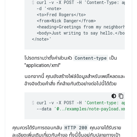
curl -v -X POST -H 'Content-Type: applic
  -d '<note>

  <to>Fred Rogers</to>

  <from>Nick Danger</from>

  <heading>Greetings from my neighborhood</
  <body>Just writing to say hello.</body>

</note>'
โปรดทราบว่าตั้งค่าส่วนหัว
Content-type
เป็น
"application/xml"
นอกจากนี้ คุณยังสร้างไฟล์ข้อมูลสำหรับเพย์โหลดและ
อ้างอิงด้วยคำสั่ง ที่คล้ายกับตัวอย่างต่อไปนี้ได้ด้วย
curl
-
v
-
X
POST
-
H
'Content-type: applic
--
data
'@../examples/note-payload.xml'
คุณควรได้รับการตอบกลับ
HTTP 200
คุณอาจได้รับราย
ละเอียดเพิ่มเติมเกี่ยวกับคำขอ ทั้งนี้ขึ้นอยู่กับปลายทางเป้า