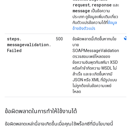
request
response
,
และ
message
เป็นข้อความ
ประเภท ดูข้อมูลเพิ่มเติมเกี่ยว
กับตัวแปรข้อความได้ที่
ข้อมูล
อ้างอิงตัวแปร
steps
.
build
500
ข้อผิดพลาดนี้เกิดขึ้นหากนโย
messagevalidation
.
บาย
Failed
SOAPMessageValidation
ตรวจสอบเพย์โหลดของ
ข้อความอินพุตกับสคีมา XSD
หรือคำจำกัดความ WSDL ไม่
สำเร็จ และจะเกิดขึ้นหากมี
JSON หรือ XML ที่มีรูปแบบ
ไม่ถูกต้องในข้อความเพย์
โหลด
ข้อผิดพลาดในการทำให้ใช้งานได้
ข้อผิดพลาดเหล่านี้อาจเกิดขึ้นเมื่อคุณใช้พร็อกซีที่มีนโยบายนี้