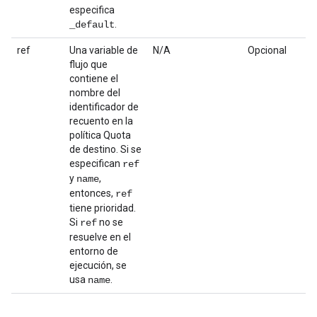
especifica
.
_default
ref
Una variable de
N/A
Opcional
flujo que
contiene el
nombre del
identificador de
recuento en la
política Quota
de destino. Si se
especifican
ref
y
,
name
entonces,
ref
tiene prioridad.
Si
no se
ref
resuelve en el
entorno de
ejecución, se
usa
.
name