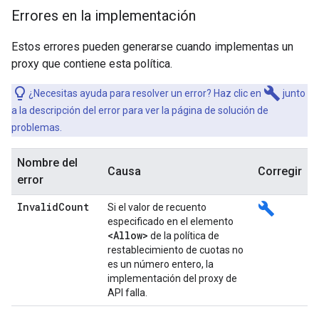
Errores en la implementación
Estos errores pueden generarse cuando implementas un
proxy que contiene esta política.
build
¿Necesitas ayuda para resolver un error? Haz clic en
junto
a la descripción del error para ver la página de solución de
problemas.
Nombre del
Causa
Corregir
error
Invalid
Count
build
Si el valor de recuento
especificado en el elemento
<Allow>
de la política de
restablecimiento de cuotas no
es un número entero, la
implementación del proxy de
API falla.