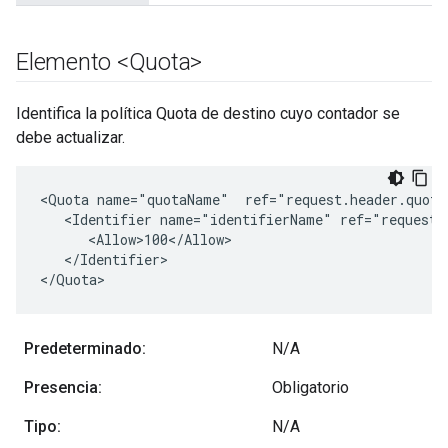
Elemento <Quota>
Identifica la política Quota de destino cuyo contador se
debe actualizar.
<Quota name="quotaName"  ref="request.header.quotap
   <Identifier name="identifierName" ref="request.h
      <Allow>100</Allow>

   </Identifier>

</Quota>
Predeterminado:
N/A
Presencia:
Obligatorio
Tipo:
N/A