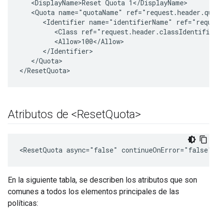
   <DisplayName>Reset Quota 1</DisplayName>

   <Quota name="quotaName" ref="request.header.quot
      <Identifier name="identifierName" ref="reques
         <Class ref="request.header.classIdentifier
         <Allow>100</Allow>

      </Identifier>

   </Quota>

</ResetQuota>
Atributos de <Reset
Quota>
<ResetQuota async="false" continueOnError="false" 
En la siguiente tabla, se describen los atributos que son
comunes a todos los elementos principales de las
políticas: