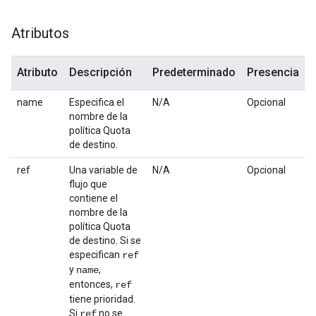
Atributos
Atributo
Descripción
Predeterminado
Presencia
name
Especifica el
N/A
Opcional
nombre de la
política Quota
de destino.
ref
Una variable de
N/A
Opcional
flujo que
contiene el
nombre de la
política Quota
de destino. Si se
especifican
ref
y
,
name
entonces,
ref
tiene prioridad.
Si
no se
ref