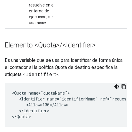
resuelve en el
entorno de
ejecución, se
usa
.
name
Elemento <Quota>
/
<Identifier>
Es una variable que se usa para identificar de forma única
el contador si la política Quota de destino especifica la
etiqueta
.
<Identifier>
<Quota name="quotaName">

   <Identifier name="identifierName" ref="request.h
      <Allow>100</Allow>

   </Identifier>

</Quota>