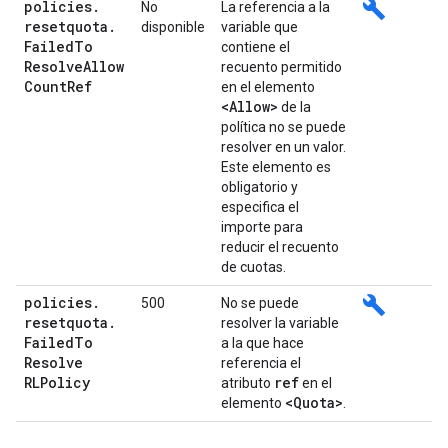
policies
.
build
No
La referencia a la
resetquota
.
disponible
variable que
Failed
To
contiene el
Resolve
Allow
recuento permitido
Count
Ref
en el elemento
<Allow>
de la
política no se puede
resolver en un valor.
Este elemento es
obligatorio y
especifica el
importe para
reducir el recuento
de cuotas.
policies
.
build
500
No se puede
resetquota
.
resolver la variable
Failed
To
a la que hace
Resolve
referencia el
RLPolicy
ref
atributo
en el
<Quota>
elemento
.