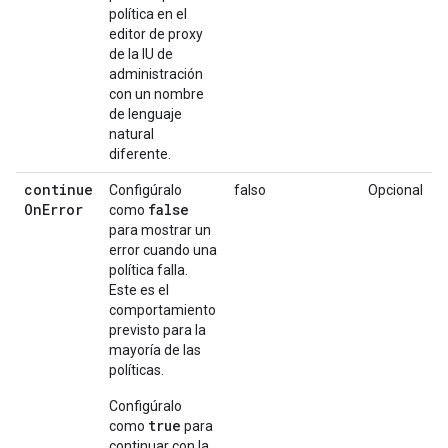
política en el
editor de proxy
de la IU de
administración
con un nombre
de lenguaje
natural
diferente.
continue
Configúralo
falso
Opcional
On
Error
false
como
para mostrar un
error cuando una
política falla.
Este es el
comportamiento
previsto para la
mayoría de las
políticas.
Configúralo
true
como
para
continuar con la