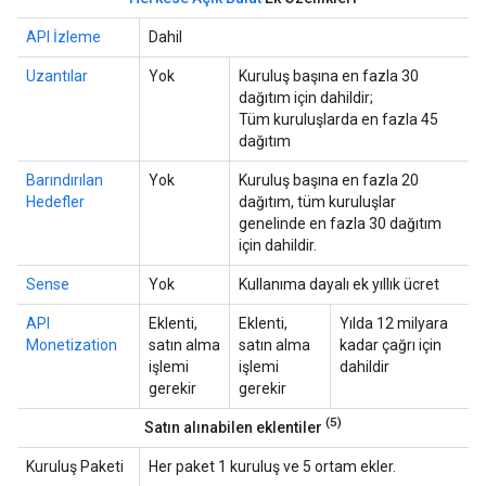
API İzleme
Dahil
Uzantılar
Yok
Kuruluş başına en fazla 30
dağıtım için dahildir;
Tüm kuruluşlarda en fazla 45
dağıtım
Barındırılan
Yok
Kuruluş başına en fazla 20
Hedefler
dağıtım, tüm kuruluşlar
genelinde en fazla 30 dağıtım
için dahildir.
Sense
Yok
Kullanıma dayalı ek yıllık ücret
API
Eklenti,
Eklenti,
Yılda 12 milyara
Monetization
satın alma
satın alma
kadar çağrı için
işlemi
işlemi
dahildir
gerekir
gerekir
(5)
Satın alınabilen eklentiler
Kuruluş Paketi
Her paket 1 kuruluş ve 5 ortam ekler.