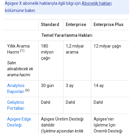
Apigee X abonelik haklarıyla ilgili bilgi için
Abonelik hakları
bölümüne bakın.
Standard
Enterprise
Enterprise Plus
Temel Yararlanma Hakları
Yıllık Arama
180
1,2 milyar
12 milyar çağrı
(1)
Hacmi
milyon
arama
çağrı
Satın
alınabilecek ek
arama hacmi
Analytics
30 gün
3 ay
14 ay
(6)
Raporları
Geliştirici
Dahil
Dahil
Dahil
Portalları
Apigee Edge
Apigee Üretim Desteği
Apigee'nin
Desteği
dahildir
İşletme İçin
(İşletme açısından kritik
Önemli Desteği