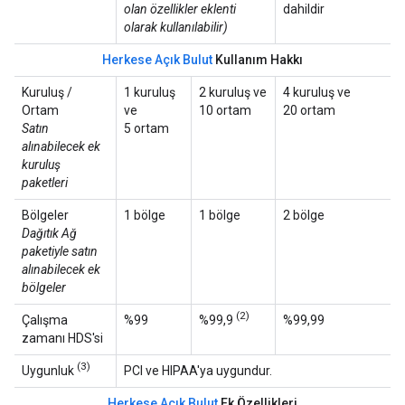
olan özellikler eklenti
dahildir
olarak kullanılabilir)
Herkese Açık Bulut
Kullanım Hakkı
Kuruluş /
1 kuruluş
2 kuruluş ve
4 kuruluş ve
Ortam
ve
10 ortam
20 ortam
Satın
5 ortam
alınabilecek ek
kuruluş
paketleri
Bölgeler
1 bölge
1 bölge
2 bölge
Dağıtık Ağ
paketiyle satın
alınabilecek ek
bölgeler
(2)
Çalışma
%99
%99,9
%99,99
zamanı HDS'si
(3)
Uygunluk
PCI ve HIPAA'ya uygundur.
Herkese Açık Bulut
Ek Özellikleri