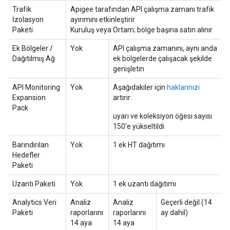
Trafik
Apigee tarafından API çalışma zamanı trafik
İzolasyon
ayırımını etkinleştirir
Paketi
Kuruluş veya Ortam; bölge başına satın alınır
Ek Bölgeler /
Yok
API çalışma zamanını, aynı anda
Dağıtılmış Ağ
ek bölgelerde çalışacak şekilde
genişletin
API Monitoring
Yok
Aşağıdakiler için
haklarınızı
Expansion
artırır:
Pack
uyarı ve koleksiyon öğesi sayısı
150'e yükseltildi
Barındırılan
Yok
1 ek HT dağıtımı
Hedefler
Paketi
Uzantı Paketi
Yok
1 ek uzantı dağıtımı
Analytics Veri
Analiz
Analiz
Geçerli değil (14
Paketi
raporlarını
raporlarını
ay dahil)
14 aya
14 aya