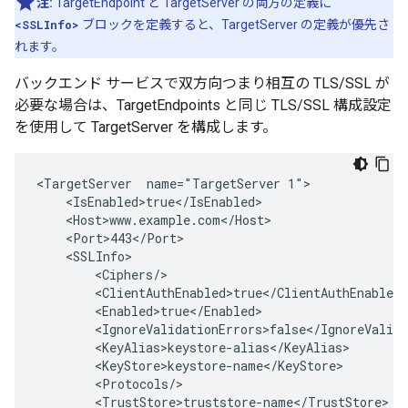
注:
TargetEndpoint と TargetServer の両方の定義に
<SSLInfo>
ブロックを定義すると、TargetServer の定義が優先さ
れます。
バックエンド サービスで双方向つまり相互の TLS/SSL が
必要な場合は、TargetEndpoints と同じ TLS/SSL 構成設定
を使用して TargetServer を構成します。
<TargetServer  name="TargetServer 1">

    <IsEnabled>true</IsEnabled>

    <Host>www.example.com</Host>

    <Port>443</Port>

    <SSLInfo>

        <Ciphers/>

        <ClientAuthEnabled>true</ClientAuthEnabled>

        <Enabled>true</Enabled>

        <IgnoreValidationErrors>false</IgnoreValida
        <KeyAlias>keystore-alias</KeyAlias>

        <KeyStore>keystore-name</KeyStore>

        <Protocols/>

        <TrustStore>truststore-name</TrustStore>
