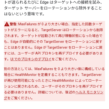
トが送られるたびに Edge はターゲットへの接続を試み、
ターゲット サーバーをローテーションから除外すること
はないという意味です。
警告:
MaxFailures が 0 より大きい場合、指定した回数ターゲ
ットがエラーになると、TargetServer はローテーションから削除
されます。ターゲットが起動されて再び稼働状態になった場合で
も、Edge が自動的にその TargetServer をローテーションに戻す
ことはありません。Edge が TargetServer をローテーションに戻
すには、ユーザーが API プロキシを再デプロイする必要がありま
す。
UI でのプロキシのデプロイ
をご覧ください。
別の方法としては、MaxFailures を 0 より大きい値に構成している
場合に HealthMonitor を定義することもできます。TargetServer
が再び使用可能になったときに HealthMonitor によってローテー
ションに戻されるため、ユーザーがそのプロキシを再デプロイす
る必要はありません。詳細については、後述の
ヘルス モニタリン
グ
をご覧ください。