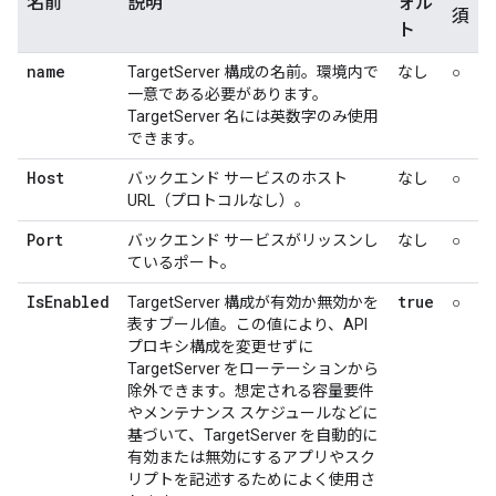
名前
説明
ォル
須
ト
name
TargetServer 構成の名前。環境内で
なし
○
一意である必要があります。
TargetServer 名には英数字のみ使用
できます。
Host
バックエンド サービスのホスト
なし
○
URL（プロトコルなし）。
Port
バックエンド サービスがリッスンし
なし
○
ているポート。
IsEnabled
true
TargetServer 構成が有効か無効かを
○
表すブール値。この値により、API
プロキシ構成を変更せずに
TargetServer をローテーションから
除外できます。想定される容量要件
やメンテナンス スケジュールなどに
基づいて、TargetServer を自動的に
有効または無効にするアプリやスク
リプトを記述するためによく使用さ