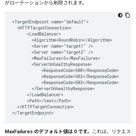
がローテーションから削除されます。
<TargetEndpoint name="default">

  <HTTPTargetConnection>

      <LoadBalancer>

        <Algorithm>RoundRobin</Algorithm>

        <Server name="target1" />

        <Server name="target2" />

        <MaxFailures>5</MaxFailures>

        <ServerUnhealthyResponse>

            <ResponseCode>500</ResponseCode>

            <ResponseCode>502</ResponseCode>

            <ResponseCode>503</ResponseCode>

        </ServerUnhealthyResponse>

      </LoadBalancer>

      <Path>/test</Path>

  </HTTPTargetConnection>

</TargetEndpoint>
MaxFailures のデフォルト値は 0 です。
これは、リクエス