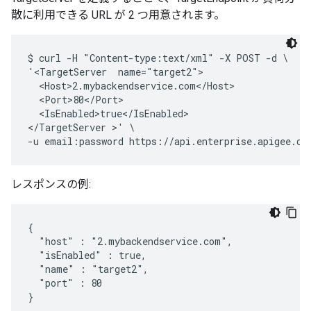
散に利用できる URL が 2 つ用意されます。
$ curl -H "Content-type:text/xml" -X POST -d \

'<TargetServer  name="target2">

  <Host>2.mybackendservice.com</Host>

  <Port>80</Port>

  <IsEnabled>true</IsEnabled>

</TargetServer >' \

レスポンスの例:
{

  "host" : "2.mybackendservice.com",

  "isEnabled" : true,

  "name" : "target2",

  "port" : 80

}