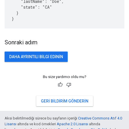
"lastName":
"Doe",
"state":
"CA"
}
}
Sonraki adım
DAHA AYRINTILI BILGI EDININ
Bu size yardımcı oldu mu?
GERI BILDIRIM GÖNDERIN
Aksi belirtilmediği sürece bu sayfanın içeriği
Creative Commons Atıf 4.0
Lisansı
altında ve kod örnekleri
Apache 2.0 Lisansı
altında