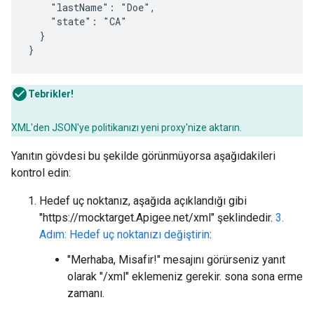
    "lastName": "Doe",

    "state": "CA"

  }

}
Tebrikler!
XML'den JSON'ye politikanızı yeni proxy'nize aktarın.
Yanıtın gövdesi bu şekilde görünmüyorsa aşağıdakileri
kontrol edin:
Hedef uç noktanız, aşağıda açıklandığı gibi
"https://mocktarget.Apigee.net/xml" şeklindedir.
3.
Adım: Hedef uç noktanızı değiştirin
:
"Merhaba, Misafir!" mesajını görürseniz yanıt
olarak "/xml" eklemeniz gerekir. sona sona erme
zamanı.