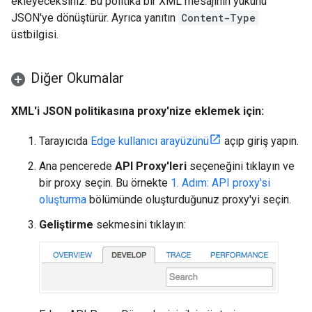
ekleyeceksiniz. Bu politika bir XML mesajının yükünü
JSON'ye dönüştürür. Ayrıca yanıtın
Content-Type
üstbilgisi.
Diğer Okumalar
XML'i JSON politikasına proxy'nize eklemek için:
Tarayıcıda
Edge kullanıcı arayüzünü
açıp giriş yapın.
Ana pencerede
API Proxy'leri
seçeneğini tıklayın ve
bir proxy seçin. Bu örnekte
1. Adım: API proxy'si
oluşturma
bölümünde oluşturduğunuz proxy'yi seçin.
Geliştirme
sekmesini tıklayın: