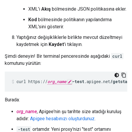
XML'i
Akış
bölmesinde JSON politikasına ekler.
Kod
bölmesinde politikanın yapılandırma
XML'sini gösterir.
Yaptığınız değişikliklerle birlikte mevcut düzeltmeyi
kaydetmek için
Kaydet
'i tıklayın.
Şimdi deneyin! Bir terminal penceresinde aşağıdaki
curl
komutunu yürütün:
curl https://
org_name
-test
.apigee.net
/getstar
Burada:
org_name
, Apigee'nin şu tarihte size atadığı kuruluş
adıdır:
Apigee hesabınızı oluşturdunuz
.
-test
ortamdır. Yeni proxy'nizi "test" ortamını