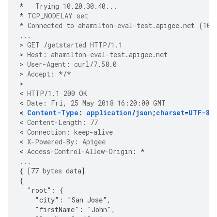
*
Trying
10
.
20
.
30
.
40
...
*
TCP_NODELAY
set
*
Connected
to
ahamilton-eval-test
.
apigee
.
net
(
10
.
...
>
GET
/
getstarted
HTTP
/
1
.
1
>
Host
:
ahamilton-eval-test
.
apigee
.
net
>
User-Agent
:
curl
/
7
.
58
.
0
>
Accept
:
*/*
>

<
HTTP
/
1
.
1
200
OK
<
Date
:
Fri
,
25
May
2018
16
:
20
:
00
GMT
<
Content-Type
:
application
/
json
;
charset
=
UTF-8
<
Content-Length
:
77
<
Connection
:
keep-alive
<
X-Powered-By
:
Apigee
<
Access-Control-Allow-Origin
:
*
...
{
[
77
bytes
data
]
{
"root":
{
"city":
"San
Jose",
"firstName":
"John",