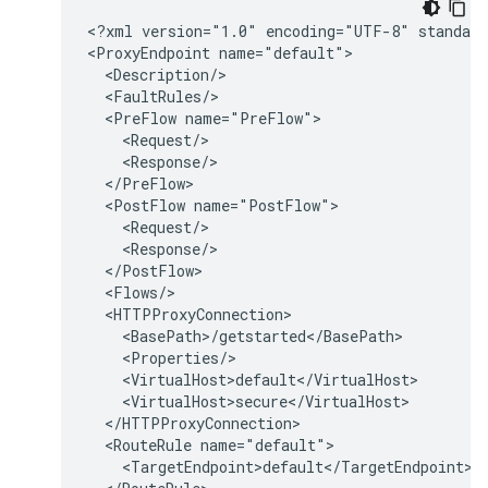
<?xml version="1.0" encoding="UTF-8" standalo
<ProxyEndpoint name="default">

  <Description/>

  <FaultRules/>

  <PreFlow name="PreFlow">

    <Request/>

    <Response/>

  </PreFlow>

  <PostFlow name="PostFlow">

    <Request/>

    <Response/>

  </PostFlow>

  <Flows/>

  <HTTPProxyConnection>

    <BasePath>/getstarted</BasePath>

    <Properties/>

    <VirtualHost>default</VirtualHost>

    <VirtualHost>secure</VirtualHost>

  </HTTPProxyConnection>

  <RouteRule name="default">

    <TargetEndpoint>default</TargetEndpoint>
