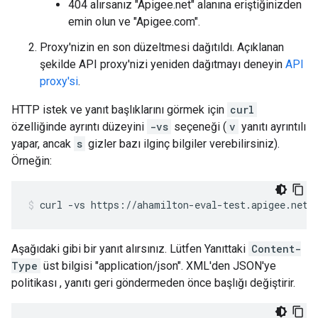
404 alırsanız "Apigee.net" alanına eriştiğinizden
emin olun ve "Apigee.com".
Proxy'nizin en son düzeltmesi dağıtıldı. Açıklanan
şekilde API proxy'nizi yeniden dağıtmayı deneyin
API
proxy'si
.
HTTP istek ve yanıt başlıklarını görmek için
curl
özelliğinde ayrıntı düzeyini
-vs
seçeneği (
v
yanıtı ayrıntılı
yapar, ancak
s
gizler bazı ilginç bilgiler verebilirsiniz).
Örneğin:
curl
-
vs
https
:
//
ahamilton
-
eval
-
test
.
apigee
.
net
/
Aşağıdaki gibi bir yanıt alırsınız. Lütfen Yanıttaki
Content-
Type
üst bilgisi "application/json". XML'den JSON'ye
politikası , yanıtı geri göndermeden önce başlığı değiştirir.