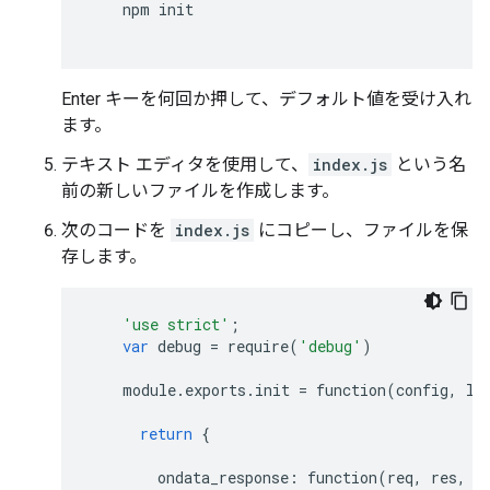
    npm init

Enter キーを何回か押して、デフォルト値を受け入れ
ます。
テキスト エディタを使用して、
index.js
という名
前の新しいファイルを作成します。
次のコードを
index.js
にコピーし、ファイルを保
存します。
'use strict'
;
var
debug
=
require
(
'debug'
)
module
.
exports
.
init
=
function
(
config
,
lo
return
{
ondata_response
:
function
(
req
,
res
,
d