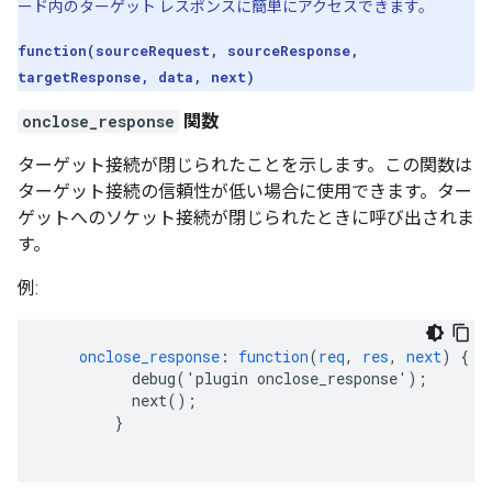
ード内のターゲット レスポンスに簡単にアクセスできます。
function(sourceRequest, sourceResponse,
targetResponse, data, next)
onclose_response
関数
ターゲット接続が閉じられたことを示します。この関数は
ターゲット接続の信頼性が低い場合に使用できます。ター
ゲットへのソケット接続が閉じられたときに呼び出されま
す。
例:
onclose_response
:
function
(
req
,
res
,
next
)
{
debug('plugin
onclose_response')
;
next()
;
}