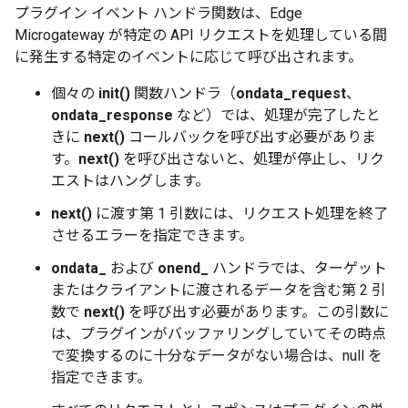
プラグイン イベント ハンドラ関数は、Edge
Microgateway が特定の API リクエストを処理している間
に発生する特定のイベントに応じて呼び出されます。
個々の
init()
関数ハンドラ（
ondata_request
、
ondata_response
など）では、処理が完了したと
きに
next()
コールバックを呼び出す必要がありま
す。
next()
を呼び出さないと、処理が停止し、リク
エストはハングします。
next()
に渡す第 1 引数には、リクエスト処理を終了
させるエラーを指定できます。
ondata_
および
onend_
ハンドラでは、ターゲット
またはクライアントに渡されるデータを含む第 2 引
数で
next()
を呼び出す必要があります。この引数に
は、プラグインがバッファリングしていてその時点
で変換するのに十分なデータがない場合は、null を
指定できます。