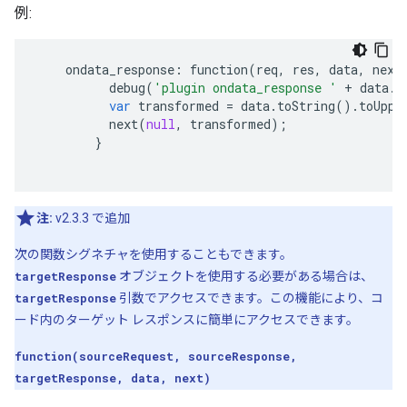
例:
ondata_response
:
function
(
req
,
res
,
data
,
next
debug
(
'plugin ondata_response '
+
data
.
l
var
transformed
=
data
.
toString
()
.
toUppe
next
(
null
,
transformed
);
}
注:
v2.3.3 で追加
次の関数シグネチャを使用することもできます。
targetResponse
オブジェクトを使用する必要がある場合は、
targetResponse
引数でアクセスできます。この機能により、コ
ード内のターゲット レスポンスに簡単にアクセスできます。
function(sourceRequest, sourceResponse,
targetResponse, data, next)