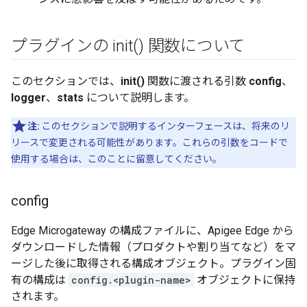
プラグインの
init(
) 関数について
このセクションでは、
init()
関数に渡される引数
config
、
logger
、
stats
について説明します。
注:
このセクションで説明するインターフェースは、将来のリ
リースで変更される可能性があります。これらの引数をコードで
使用する場合は、このことに留意してください。
config
Edge Microgateway の構成ファイルに、Apigee Edge から
ダウンロードした情報（プロダクトや割り当てなど）をマ
ージした後に取得される構成オブジェクト。プラグイン固
有の構成は
config.<plugin-name>
オブジェクトに保持
されます。