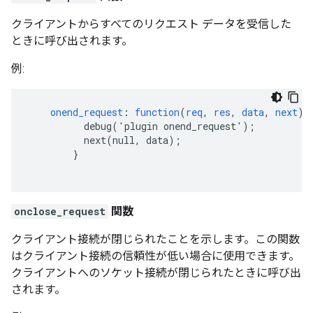
クライアントからすべてのリクエスト データを受信した
ときに呼び出されます。
例:
onend_request
:
function
(
req
,
res
,
data
,
next
)
debug('plugin
onend_request')
;
next(null,
data)
;
}
onclose_request
関数
クライアント接続が閉じられたことを示します。この関数
はクライアント接続の信頼性が低い場合に使用できます。
クライアントへのソケット接続が閉じられたときに呼び出
されます。