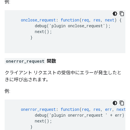
例:
onclose_request
:
function
(
req
,
res
,
next
)
{
debug('plugin
onclose_request')
;
next()
;
}
onerror_request
関数
クライアント リクエストの受信中にエラーが発生したと
きに呼び出されます。
例:
onerror_request
:
function
(
req
,
res
,
err
,
next
)
debug('plugin
onerror_request
'
+
err)
;
next()
;
}