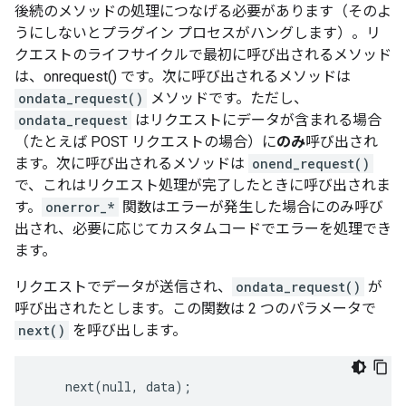
後続のメソッドの処理につなげる必要があります（そのよ
うにしないとプラグイン プロセスがハングします）。リ
クエストのライフサイクルで最初に呼び出されるメソッド
は、onrequest() です。次に呼び出されるメソッドは
ondata_request()
メソッドです。ただし、
ondata_request
はリクエストにデータが含まれる場合
（たとえば POST リクエストの場合）に
のみ
呼び出され
ます。次に呼び出されるメソッドは
onend_request()
で、これはリクエスト処理が完了したときに呼び出されま
す。
onerror_*
関数はエラーが発生した場合にのみ呼び
出され、必要に応じてカスタムコードでエラーを処理でき
ます。
リクエストでデータが送信され、
ondata_request()
が
呼び出されたとします。この関数は 2 つのパラメータで
next()
を呼び出します。
    next(null, data);
