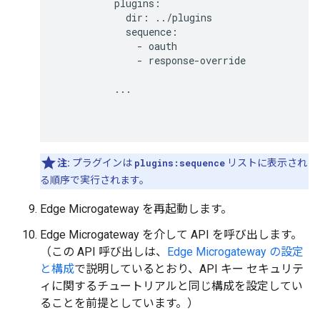
          plugins:

            dir: ../plugins

            sequence:

              - oauth

              - response-override

          ...

注:
プラグインは
plugins:sequence
リストに表示され
る順序で実行されます。
Edge Microgateway を再起動します。
Edge Microgateway を介して API を呼び出します。
（この API 呼び出しは、
Edge Microgateway の設定
と構成
で説明しているとおり、API キー セキュリテ
ィに関するチュートリアルと同じ構成を設定してい
ることを前提としています。）