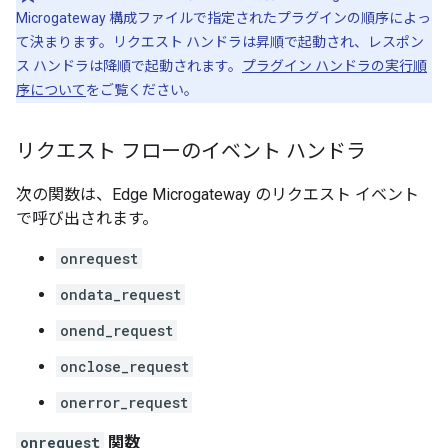
Microgateway 構成ファイルで指定されたプラグインの順序によっ
て決まります。リクエスト ハンドラは昇順で起動され、レスポン
ス ハンドラは降順で起動されます。
プラグイン ハンドラの実行順
序について
をご覧ください。
リクエスト フローのイベント ハンドラ
次の関数は、Edge Microgateway のリクエスト イベント
で呼び出されます。
onrequest
ondata_request
onend_request
onclose_request
onerror_request
onrequest
関数