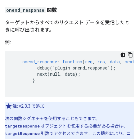
onend_response
関数
ターゲットからすべてのリクエスト データを受信したと
きに呼び出されます。
例:
onend_response
:
function
(
req
,
res
,
data
,
next
)
debug('plugin
onend_response')
;
next(null,
data)
;
}
注:
v2.3.3 で追加
次の関数シグネチャを使用することもできます。
targetResponse
オブジェクトを使用する必要がある場合は、
targetResponse
引数でアクセスできます。この機能により、コ