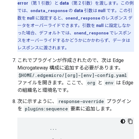
error
（第 1 引数）と
data
（第 2 引数）を渡します。この例
では、
ondata_response
の
data
引数は
null
です。この引
数を
null
に設定すると、
onend_response
のレスポンス デ
ータをオーバーライドできます。引数を
null
に設定しなか
った場合、デフォルトでは、
onend_response
でレスポン
スをオーバーライドするかどうかにかかわらず、データは
レスポンスに渡されます。
これでプラグインが作成されたので、次は Edge
Microgateway 構成に追加する必要があります。
$HOME/.edgemicro/[org]-[env]-config.yaml
ファイルを開きます。ここで、
org
と
env
は Edge
の組織名と環境名です。
次に示すように、
response-override
プラグイン
を
plugins:sequence
要素に追加します。
          ...
