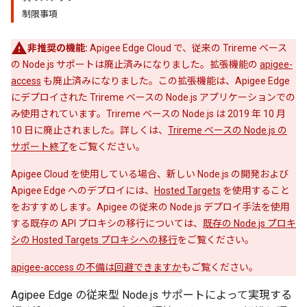
制限事項
非推奨の機能:
Apigee Edge Cloud で、従来の Trireme ベース
の Node.js サポートは廃止済みになりました。拡張機能の
apigee-
access
も廃止済みになりました。この拡張機能は、Apigee Edge
にデプロイされた Trireme ベースの Node.js アプリケーションでの
み使用されています。Trireme ベースの Node.js は 2019 年 10 月
10 日に廃止されました。詳しくは、
Trireme ベースの Node.js の
サポート終了
をご覧ください。
Apigee Cloud を使用している場合、新しい Node.js の開発および
Apigee Edge へのデプロイには、
Hosted Targets
を使用すること
をおすすめします。Apigee の従来の Node.js デプロイ手法を使用
する既存の API プロキシの移行については、
既存の Node.js プロキ
シの Hosted Targets プロキシへの移行
をご覧ください。
apigee-access の不備は回避できますか
もご覧ください。
Agipee Edge の従来型 Node.js サポートによって実現する