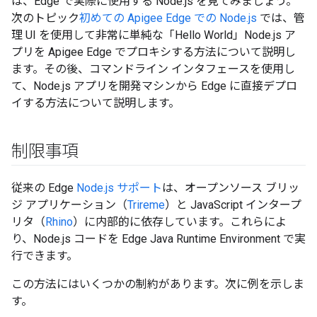
は、Edge で実際に使用する Node.js を見てみましょう。
次のトピック
初めての Apigee Edge での Node.js
では、管
理 UI を使用して非常に単純な「Hello World」Node.js ア
プリを Apigee Edge でプロキシする方法について説明し
ます。その後、コマンドライン インタフェースを使用し
て、Node.js アプリを開発マシンから Edge に直接デプロ
イする方法について説明します。
制限事項
従来の Edge
Node.js サポート
は、オープンソース ブリッ
ジ アプリケーション（
Trireme
）と JavaScript インタープ
リタ（
Rhino
）に内部的に依存しています。これらによ
り、Node.js コードを Edge Java Runtime Environment で実
行できます。
この方法にはいくつかの制約があります。次に例を示しま
す。