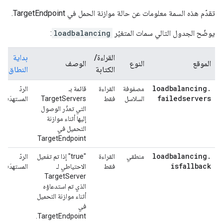
تقدّم هذه السمة معلومات عن حالة موازنة الحمل في TargetEndpoint.
يوضّح الجدول التالي سمات المتغيّر
loadbalancing
:
القراءة/
بداية
الموقع
النوع
الوصف
الكتابة
النطاق
loadbalancing
.
مصفوفة
القراءة
قائمة بـ
الردّ
failedservers
السلاسل
فقط
TargetServers
المستهدَف
التي تعذّر الوصول
إليها أثناء موازنة
التحميل في
TargetEndpoint
loadbalancing
.
منطقي
القراءة
"true" إذا تم تفعيل
الردّ
isfallback
فقط
الاحتياطي لـ
المستهدَف
TargetServer
الذي تم استدعاؤه
أثناء موازنة التحميل
في
TargetEndpoint.