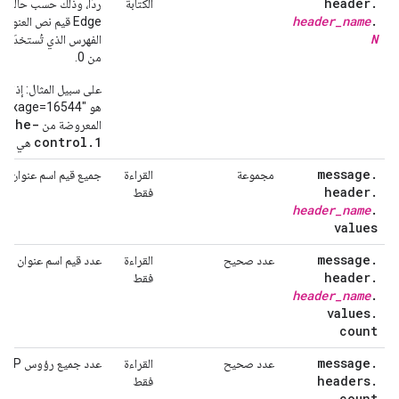
header
.
الكتابة
header
_
name
.
Edge قيم نص العنو
N
من 0.
على سبيل المثال: إذا كا
cache-
المعروضة من
control.1
هي "maxage=16544".
message
.
مجموعة
القراءة
جميع قيم اسم عنوان HTTP المحدّد في الرسالة
header
.
فقط
header
_
name
.
values
message
.
عدد صحيح
القراءة
عدد قيم اسم عنوان HTTP المحدّد في الرسالة
header
.
فقط
header
_
name
.
values
.
count
message
.
عدد صحيح
القراءة
عدد جميع رؤوس HTTP في الرسالة
headers
.
فقط
count