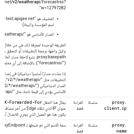
ee.net
/v2/weatherapi
/forecastrss?
w=12797282":
اسم المؤسسة والبيئة)
المسار الأساسي هو "/v2/weatherapi"
الطريقة الوحيدة لمعرفة ذلك هي من خلال الا
وكيل واجهة برمجة التطبيقات أو التحقّق من قي
proxy.basepath. يتبع لاحقة مسار 
("/forecastrss")، بالإضافة إلى أي مَعلمات طلب البحث.
إذا حدّدت مسارًا أساسيًا ديناميكيًا في إعدا
التطبيقات، 
المسا
الأساسي يؤدي إلى قيمة ثابتة، مثل "/v2/foo/weatherapi".
X-Forwarded-For
proxy
.
سلسلة
القراءة
يمثّل هذا الحقل
عنو
client
.
ip
فقط
يكون هذا هو العميل الذي يجري الاتصال أو أدا
proxy
.
سلسلة
القراءة
سمة الاسم التي تم ضبطها لـ ProxyEndpoint.
name
فقط