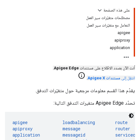
على هذه الصفحة
مصطلحات متغيّرات سير العمل
التعامل مع متغيّرات سير العمل
apigee
apiproxy
application
أنت الآن بصدد الاطّلاع على مستندات
Apigee Edge
.
info
انتقِل إلى
مستندات Apigee X
.
يقدّم هذا القسم معلومات مرجعية حول متغيّرات التدفق.
تحدّد Apigee Edge متغيرات التدفق التالية:
apigee
loadbalancing
route
apiproxy
message
router
application
messageid
serviceca