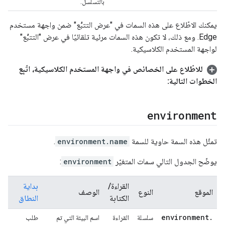
بالتسلسل.
يمكنك الاطّلاع على هذه السمات في "عرض التتبُّع" ضمن واجهة مستخدم
Edge. ومع ذلك، لا تكون هذه السمات مرئية تلقائيًا في عرض "التتبُّع"
لواجهة المستخدم الكلاسيكية.
للاطّلاع على الخصائص في واجهة المستخدم الكلاسيكية، اتّبِع
الخطوات التالية:
environment
تمثّل هذه السمة حاوية للسمة
environment.name
.
يوضّح الجدول التالي سمات المتغيّر
environment
:
القراءة/
بداية
الموقع
النوع
الوصف
الكتابة
النطاق
environment
.
سلسلة
القراءة
اسم البيئة التي تم
طلب