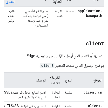
الكتابة
النطاق
application
.
سلسلة
القراءة
مسار النشر الأساسي
طلب
basepath
فقط
(الذي تم تحديده أثناء
الخادم
نشر واجهة برمجة
الوكيل
التطبيقات)
client
التطبيق أو النظام الذي أرسل طلبًا إلى جهاز توجيه Edge
يوضّح الجدول التالي سمات المتغيّر
client
:
القراءة/
الموقع
النوع
الوصف
الكتابة
client
.
cn
سلسلة
القراءة
الاسم الشائع المحدّد في شهاد
فقط
التي يقدّمها تطبيق العميل
client
.
سلسلة
القراءة
البلد الوارد في شها