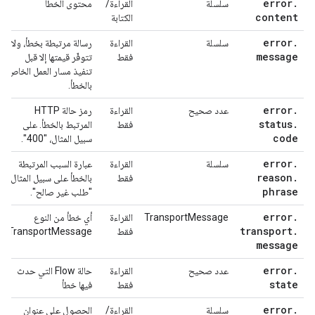
error
.
سلسلة
القراءة/
محتوى الخطأ
content
الكتابة
error
.
سلسلة
القراءة
رسالة مرتبطة بخطأ، ولا
message
فقط
تتوفّر قيمتها إلا قبل
تنفيذ مسار العمل الخاص
بالخطأ.
error
.
عدد صحيح
القراءة
رمز حالة HTTP
status
.
فقط
المرتبط بالخطأ. على
code
سبيل المثال، "400".
error
.
سلسلة
القراءة
عبارة السبب المرتبطة
reason
.
فقط
بالخطأ على سبيل المثال:
phrase
"طلب غير صالح".
error
.
TransportMessage
القراءة
أي خطأ من النوع
transport
.
فقط
TransportMessage
message
error
.
عدد صحيح
القراءة
حالة Flow التي حدث
state
فقط
فيها خطأ
error
.
سلسلة
القراءة/
الحصول على عنوان