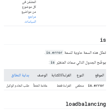
المضمّن في
كل موضوع
من مواضيع
مراجع
السياسات
.
is
تمثّل هذه السمة حاوية للسمة
is.error
.
يوضّح الجدول التالي سمات المتغيّر
is
:
الموقع
النوع
القراءة/الكتابة
الوصف
بداية النطاق
is
.
error
منطقي
القراءة فقط
علامة الخطأ
طلب الخادم الوكيل
loadbalancing