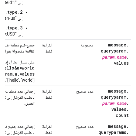
إلى "siteid:1"
am.type.2
إلى "language:en-us"
am.type.3
إلى "currency:USD"
message
.
مجموعة
القراءة
جميع قيم مَعلمة طلب بح
queryparam
.
فقط
كقائمة مفصولة بفواصل
param
_
name
.
على سبيل المثال، إذا 
values
=hello&a=world
param.a.values
['hello', 'world']".
message
.
عدد صحيح
القراءة
إجمالي عدد مَعلمات طلب
queryparam
.
فقط
param
_
name
.
العميل.
values
.
count
message
.
عدد صحيح
القراءة
إجمالي عدد جميع مَعلم
queryparams
.
فقط