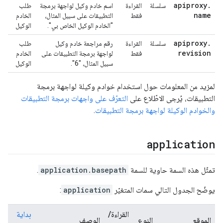
apiproxy
.
سلسلة
القراءة
اسم خادم وكيل لواجهة برمجة
طلب
name
فقط
التطبيقات على سبيل المثال،
الخادم
"الخادم الوكيل الخاص بي".
الوكيل
apiproxy
.
سلسلة
القراءة
رقم مراجعة خادم وكيل
طلب
revision
فقط
لواجهة برمجة التطبيقات على
الخادم
سبيل المثال، "6".
الوكيل
لمزيد من المعلومات حول استخدام خوادم وكيلة لواجهة برمجة
التطبيقات، يُرجى الاطّلاع على
التعرّف على واجهات برمجة التطبيقات
والخوادم الوكيلة لواجهة برمجة التطبيقات
.
application
تمثّل هذه السمة حاوية للسمة
application.basepath
.
يوضّح الجدول التالي سمات المتغيّر
application
:
القراءة/
بداية
الموقع
النوع
الوصف