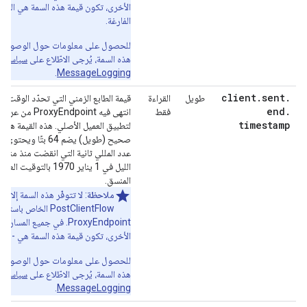
الأخرى، تكون قيمة هذه السمة هي السلس
الفارغة.
للحصول على معلومات حول الوصول إ
هذه السمة، يُرجى الاطّلاع على
سياسة
.
MessageLogging
client
.
sent
.
طويل
القراءة
قيمة الطابع الزمني التي تحدّد الوقت ال
end
.
فقط
انتهى فيه ProxyEndpoint م
timestamp
لتطبيق العميل الأصلي. هذه القيمة هي 
صحيح (طويل) يضم 64 بتًا ويحتو
عدد المللي ثانية التي انقضت منذ منت
الليل في 1 يناير 1970 بالتوقيت العا
المنسق.
ملاحظة
: لا تتوفّر هذه السمة إلا في
PostClientFlow الخاص باستج
ProxyEndpoint. في جميع المسارات
الأخرى، تكون قيمة هذه السمة هي -1.
للحصول على معلومات حول الوصول إ
هذه السمة، يُرجى الاطّلاع على
سياسة
.
MessageLogging