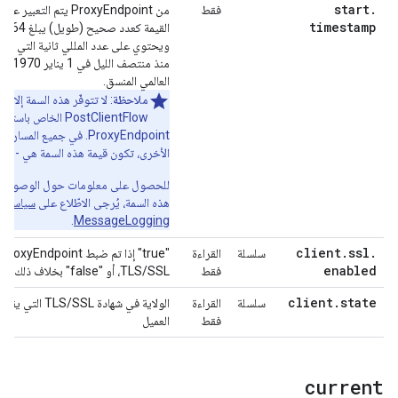
start
.
فقط
من ProxyEndpoint يتم التعبير 
timestamp
القيمة كعدد صحيح (طويل) يبلغ 64 
ويحتوي على عدد المللي ثانية التي ان
منذ منتصف ال
العالمي المنسق.
ملاحظة
: لا تتوفّر هذه السمة إلا في
PostClientFlow الخاص باستج
ProxyEndpoint. في جميع المسارات
الأخرى، تكون قيمة هذه السمة هي -1.
للحصول على معلومات حول الوصول إ
هذه السمة، يُرجى الاطّلاع على
سياسة
.
MessageLogging
client
.
ssl
.
سلسلة
القراءة
"e
enabled
فقط
TLS/SSL، أو "false" بخلاف ذلك.
client
.
state
سلسلة
القراءة
الولاية في شهادة TLS/SSL التي ي
فقط
العميل
current