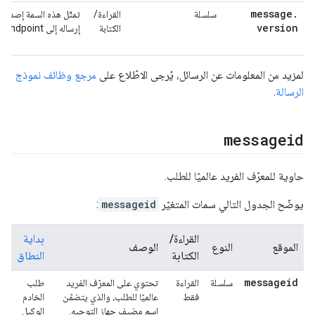
message
.
سلسلة
القراءة/
version
الكتابة
إرساله إلى ProxyEndpoint من تطبيق العميل.
لمزيد من المعلومات عن الرسائل، يُرجى الاطّلاع على
مرجع وظائف نموذج
الرسالة
.
messageid
حاوية للمعرّف الفريد عالميًا للطلب.
يوضّح الجدول التالي سمات المتغيّر
messageid
:
القراءة/
بداية
الموقع
النوع
الوصف
الكتابة
النطاق
messageid
سلسلة
القراءة
تحتوي على المعرّف الفريد
طلب
فقط
عالميًا للطلب، والذي يتضمّن
الخادم
اسم مضيف جهاز التوجيه.
الوكيل