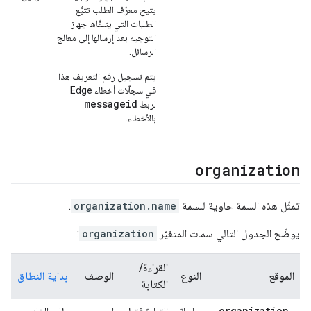
يتيح معرّف الطلب تتبُّع
الطلبات التي يتلقّاها جهاز
التوجيه بعد إرسالها إلى معالج
الرسائل.
يتم تسجيل رقم التعريف هذا
في سجلّات أخطاء Edge
messageid
لربط
بالأخطاء.
organization
تمثّل هذه السمة حاوية للسمة
organization.name
.
يوضّح الجدول التالي سمات المتغيّر
organization
:
القراءة/
الموقع
النوع
الوصف
بداية النطاق
الكتابة
organization
.