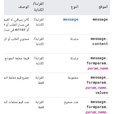
القراءة/
الموقع
النوع
الوصف
الكتابة
message
message
القراءة/
كائن سياقي، له القيمة ن
nse
الكتابة
في مسار الطلب أو
error
أو
في مسار الخ
message
.
سلسلة
القراءة/
محتوى الطلب أو الرد أو
content
الكتابة
message
.
سلسلة
القراءة/
قيمة مَعلمة النموذج المح
formparam
.
الكتابة
param
_
name
message
.
مجموعة
القراءة
جميع قيم مَعلمة النموذج
formparam
.
فقط
param
_
name
.
values
message
.
عدد صحيح
القراءة
عدد قيم مَعلمات النموذج 
formparam
.
فقط
param
_
name
.