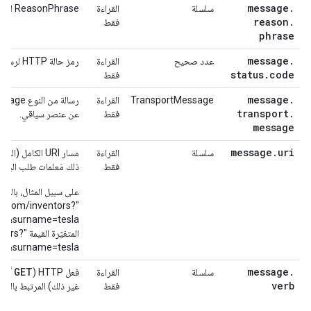
message
.
سلسلة
القراءة
ReasonPhrase لرسالة الرد من الهدف
reason
.
فقط
phrase
message
.
عدد صحيح
القراءة
رمز حالة HTTP لرسالة الاستجابة من الهدف.
status
.
code
فقط
message
.
TransportMessage
القراءة
transport
.
فقط
عن عنصر سياقي.
message
message
.
uri
سلسلة
القراءة
فقط
ذلك مَعلمات طلب البح
على سبيل المثال، بالنسب
ory.com/inventors?
المتغيّرة القيم
a&surname=tesla".
T
GET
message
.
سلسلة
القراءة
فعل HTTP (
أو
verb
فقط
غير ذلك) المرتبط بالطل