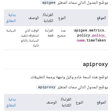
يوضّح الجدول التالي سمات المتغيّر
apigee
:
القراءة/
بداية
الموقع
النوع
الوصف
الكتابة
النطاق
apigee
.
metrics
.
عدد
القراءة
الوقت الذي
السياسة
policy
.
policy
_
صحيح
فقط
استغرقه تنفيذ
name
.
time
Taken
السياسة، بالنانو
ثانية.
apiproxy
توضّح هذه السمة خادم وكيل واجهة برمجة التطبيقات.
يوضّح الجدول التالي سمات المتغيّر
apiproxy
:
القراءة/
بداية
الموقع
النوع
الوصف
الكتابة
النطاق