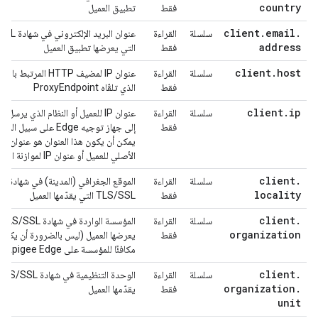
country
فقط
تطبيق العميل
client
.
email
.
سلسلة
القراءة
عنوان البريد الإ
address
فقط
التي يعرضها تطبيق العميل
client
.
host
سلسلة
القراءة
عنوان IP لمضيف HTTP المرتبط با
فقط
الذي تلقّاه ProxyEndpoint
client
.
ip
سلسلة
القراءة
عنوان IP للعميل أو النظام الذي يرسل ا
فقط
إلى جهاز توجيه Edge على سبيل المث
يمكن أن يكون هذا العنوان هو عنوان
الأصلي للعميل أو عنوان IP لموازنة التحميل.
client
.
سلسلة
القراءة
الموقع الجغرافي (المدينة) في شهادة
locality
فقط
TLS/SSL التي يقدّمها العميل
client
.
سلسلة
القراءة
ال
organization
فقط
يعرضها العميل (ليس بالضرورة أن يكون
مكافئًا للمؤسسة على Apigee Edge).
client
.
سلسلة
القراءة
organization
.
فقط
يقدّمها العميل
unit