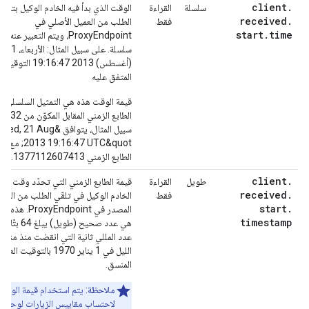
client
.
سلسلة
القراءة
الوقت الذي بدأ فيه الخادم الوكيل بتلقّي
received
.
فقط
الطلب من العميل الأصلي في
start
.
time
ProxyEndpoint، ويتم التعبير ع
سلسلة. على سبيل الم
(أغسطس) 2013 19:16:47 
المتفق عليه
قيمة الوقت هذه هي التمثيل السلسلي ل
الطابع الزمني ا
سبيل المثال، يتوافق &21 Aug
2013 19:16:47 UTC&quot;
الطابع الزمني 1377112607413.
client
.
طويل
القراءة
قيمة الطابع الزمني التي تحدّد وقت بدء
received
.
فقط
الخادم الوكيل في تلقّي الطلب من العمي
start
.
المصدر في ProxyEndpoint. 
timestamp
هي عدد صحيح (طويل) ي
عدد المللي ثانية التي انقضت منذ منت
الليل في 1 يناير 1970 بالتوقيت العا
المنسق.
ملاحظة
: يتم استخدام قيمة الوقت
لاحتساب مقاييس الزيارات لوحدا