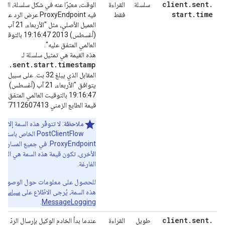
client
.
sent
.
سلسلة
القراءة
الوقت، معبّرًا عنه في شكل سلسلة، الذي 
start
.
time
فقط
فيه ProxyEndpoint عرض الرد
العميل الأصلي، مثل "الأربعاء، 21 آب
(أغسطس) 2013 19:16:47 بالتوقيت
العالمي المتفق عليه".
هذه القيمة هي تمثيل سلسلة لـ
nt.sent.start.timestamp
المقابل الذي يبلغ 32 بت. على سبيل 
يتوافق "الأربعاء،
19:16:47 بالتوقيت العالمي المتفق ع
قيمة الطابع الزمني 1377112607413.
ملاحظة
: لا تتوفّر هذه السمة إلا في
PostClientFlow الخاص باستج
ProxyEndpoint. في جميع المسارات
الأخرى، تكون قيمة هذه السمة هي السلس
الفارغة.
للحصول على معلومات حول الوصول إ
هذه السمة، يُرجى الاطّلاع على
سياسة
.
MessageLogging
client
.
sent
.
طويل
القراءة
عندما بدأ الخادم الوكيل بإرسال الردّ إلى