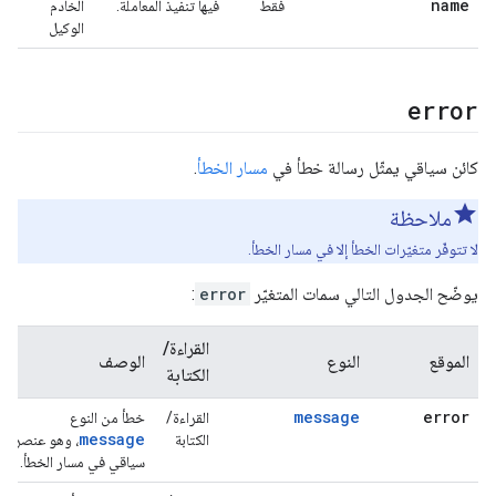
name
فقط
فيها تنفيذ المعاملة.
الخادم
الوكيل
error
كائن سياقي يمثّل رسالة خطأ في
مسار الخطأ
.
ملاحظة
لا تتوفّر متغيّرات الخطأ إلا في مسار الخطأ.
يوضّح الجدول التالي سمات المتغيّر
error
:
القراءة/
الموقع
النوع
الوصف
الكتابة
message
error
القراءة/
خطأ من النوع
message
الكتابة
، وهو عنصر
سياقي في مسار الخطأ.