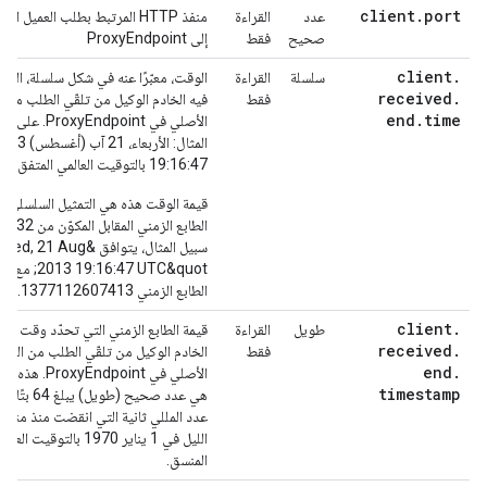
client
.
port
عدد
القراءة
منفذ HTTP المرتبط بطلب العميل ال
صحيح
فقط
إلى ProxyEndpoint
client
.
سلسلة
القراءة
الوقت، معبّرًا عنه في شكل سلسلة، الذي
received
.
فقط
فيه الخادم الوكيل من تلقّي الطلب من ا
end
.
time
الأصلي في ProxyEndpoint. 
المثال: الأربعاء، 21 آب (أغ
19:16:47 بالتوقيت العالمي المتفق عليه.
قيمة الوقت هذه هي التمثيل السلسلي ل
الطابع الزمني ا
سبيل المثال، يتوافق &21 Aug
2013 19:16:47 UTC&quot;
الطابع الزمني 1377112607413.
client
.
طويل
القراءة
قيمة الطابع الزمني التي تحدّد وقت انته
received
.
فقط
الخادم الوكيل من تلقّي الطلب من العمي
end
.
الأصلي في ProxyEndpoint. ه
timestamp
هي عدد صحيح (طويل) ي
عدد المللي ثانية التي انقضت منذ منت
الليل في 1 يناير 1970 بالتوقيت العا
المنسق.