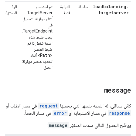
loadbalancing
.
سلسلة
القراءة
تم استدعاء
الردّ
targetserver
فقط
TargetServer
المستهدَف
أثناء موازنة التحميل
في
TargetEndpoint.
يجب ضبط هذه
السمة فقط إذا تم
ضبط العنصر
<Path>
أثناء
تحديد عنصر موازنة
الحمل.
message
كائن سياقي، له القيمة نفسها التي يحملها
request
في مسار الطلب أو
response
في مسار الاستجابة أو
error
في مسار الخطأ.
يوضّح الجدول التالي سمات المتغيّر
message
: