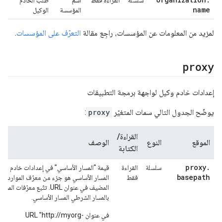
سلسلة
القراءة فقط
اسم
طلب الخادم
name
المؤسسة
الوكيل
لمزيد من المعلومات عن المؤسسات، راجِع مقالة
التعرّف على المؤسسات
.
proxy
إعدادات خادم وكيل لواجهة برمجة التطبيقات
يوضّح الجدول التالي سمات المتغيّر
proxy
:
القراءة/
الموقع
النوع
الوصف
الكتابة
proxy
.
سلسلة
القراءة
قيمة "المسار الأساسي" في إعدادات خادم وكي
basepath
فقط
بالمسار الشرطي المسار الأساسي.
في عنوان URL "http://myorg-