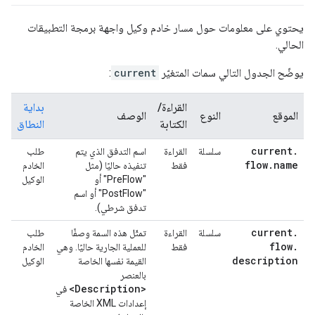
يحتوي على معلومات حول مسار خادم وكيل واجهة برمجة التطبيقات
الحالي.
يوضّح الجدول التالي سمات المتغيّر
current
:
القراءة/
بداية
الموقع
النوع
الوصف
الكتابة
النطاق
current
.
سلسلة
القراءة
اسم التدفق الذي يتم
طلب
flow
.
name
فقط
تنفيذه حاليًا (مثل
الخادم
"PreFlow" أو
الوكيل
"PostFlow" أو اسم
تدفق شرطي).
current
.
سلسلة
القراءة
تمثّل هذه السمة وصفًا
طلب
flow
.
فقط
للعملية الجارية حاليًا. وهي
الخادم
description
القيمة نفسها الخاصة
الوكيل
بالعنصر
<Description>
في
إعدادات XML الخاصة