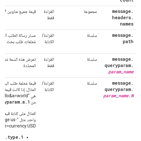
message
.
مجموعة
القراءة
قيمة جميع عناوين HTTP في الرسالة
headers
.
فقط
names
message
.
سلسلة
القراءة/
path
الكتابة
مَعلمات طلب بحث
message
.
سلسلة
القراءة
تعرض هذه السمة مَعلمة
queryparam
.
فقط
المحدّدة.
param
_
name
message
.
سلسلة
القراءة/
قيمة مَعلمة طلب البح
ng
queryparam
.
الكتابة
المثال، إذا كانت قيمة
param
_
name
.
N
eryparam.a.1
من
كمثال على كتابة قيم مت
واحد، مثل "
en&type=currency:USD"، اضبط 
am.type.1