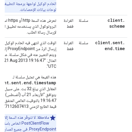
الخادم الوكيل لواجهة برمجة التطبيقات
لوحات بيانات الإحصاءات.
client
.
سلسلة
القراءة
تعرض هذه السمة http أ
scheme
فقط
البروتوكول الذي يستخدمه تطبيق العم
لإرسال رسالة الطلب.
client
.
sent
.
سلسلة
القراءة
الوقت الذي انتهى فيه الخادم الوكيل من
end
.
time
فقط
إرسال الردّ من oint
ويتم التعبير عنه في شكل سلسلة. على 
المثال: ", 21 Aug 2013 19:16:47
UTC".
هذه القيمة هي تمثيل سلسلة لـ
ient.sent.end.timestamp
المقابل الذي يبلغ 32 بت. على سبيل 
يتوافق "الأربعاء،
19:16:47 بالتوقيت العالمي المتفق ع
قيمة الطابع الزمني 1377112607413.
ملاحظة
: لا تتوفّر هذه السمة إلا في
PostClientFlow الخاص باستج
ProxyEndpoint. في جميع المسارات