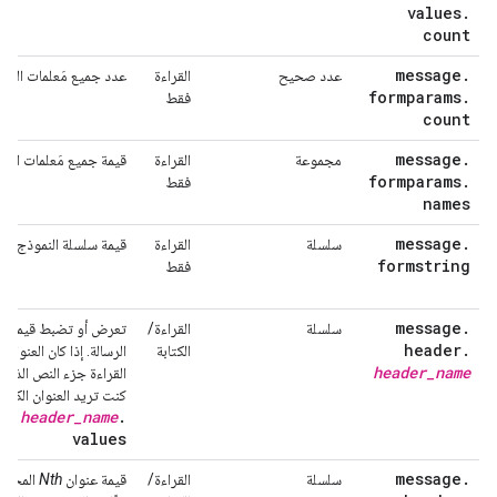
values
.
count
message
.
عدد صحيح
القراءة
عدد جميع مَعلمات النمو
formparams
.
فقط
count
message
.
مجموعة
القراءة
قيمة جميع مَعلمات النم
formparams
.
فقط
names
message
.
سلسلة
القراءة
قيمة سلسلة النموذج في 
formstring
فقط
message
.
سلسلة
القراءة/
header
.
الكتابة
الرسالة. إذا كان العنوا
header
_
name
القراءة جزء النص الذي ي
كنت تريد العنوان الكامل
er.
header_name
.
values
message
.
سلسلة
القراءة/
قيمة عنوان
Nth
المحدّد 