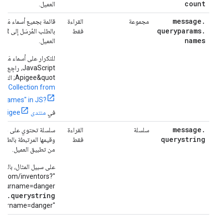
count
العميل.
message
.
مجموعة
القراءة
قائمة بجميع أسماء مَعل
queryparams
.
فقط
names
العميل.
للتكرار على أسماء مَع
Apigee&quot; التالية:
Collection from
.names" in JS?‎
في
منتدى Apigee
message
.
سلسلة
القراءة
سلسلة تحتوي على جميع
querystring
فقط
من تطبيق العميل.
على سبيل المثال، بالنسب
ory.com/inventors?
me=nick&surname=danger
ge.querystring
"name=nick&surname=danger".