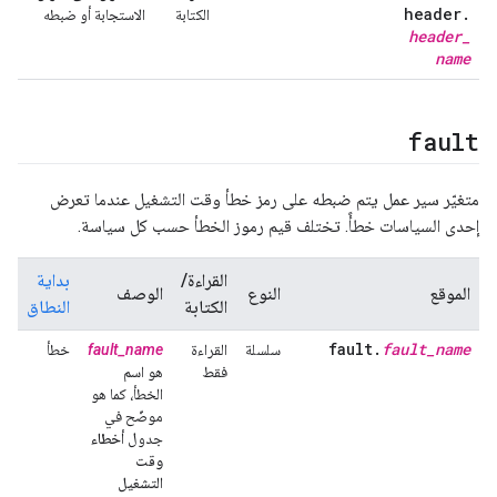
header
.
الكتابة
الاستجابة أو ضبطه
header
_
name
fault
متغيّر سير عمل يتم ضبطه على رمز خطأ وقت التشغيل عندما تعرض
إحدى السياسات خطأً. تختلف قيم رموز الخطأ حسب كل سياسة.
القراءة/
بداية
الموقع
النوع
الوصف
الكتابة
النطاق
fault
.
fault
_
name
سلسلة
القراءة
fault_name
خطأ
فقط
هو اسم
الخطأ، كما هو
موضّح في
جدول
أخطاء
وقت
التشغيل