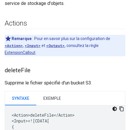
service de stockage d'objets.
Actions
Remarque
: Pour en savoir plus sur la configuration de
<Action>
,
<Input>
et
<Output>
, consultez la règle
ExtensionCallout
.
delete
File
Supprime le fichier spécifié d'un bucket S3.
SYNTAXE
EXEMPLE
<Action>deleteFile</Action>

<Input><![CDATA[
