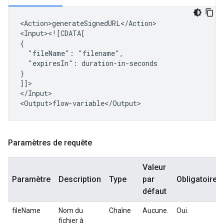
<Action>generateSignedURL</Action>

<Input><![CDATA[

"fileName":
"expiresIn":
duration-in-seconds

}

]]>

</Input>

Paramètres de requête
Valeur
Paramètre
Description
Type
par
Obligatoire
défaut
fileName
Nom du
Chaîne
Aucune.
Oui.
fichier à