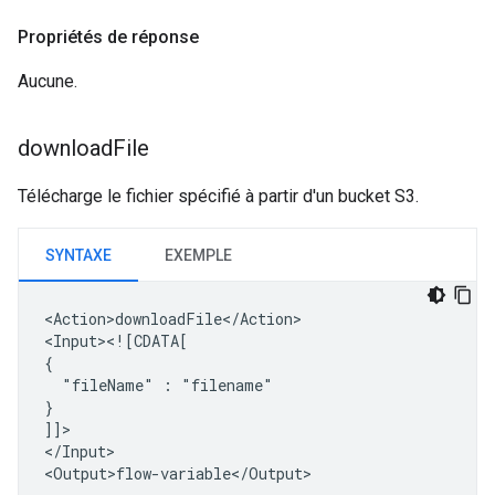
Propriétés de réponse
Aucune.
download
File
Télécharge le fichier spécifié à partir d'un bucket S3.
SYNTAXE
EXEMPLE
<Action>downloadFile</Action>

<Input><![CDATA[

"fileName"
:
"filename"

}

]]>

</Input>
