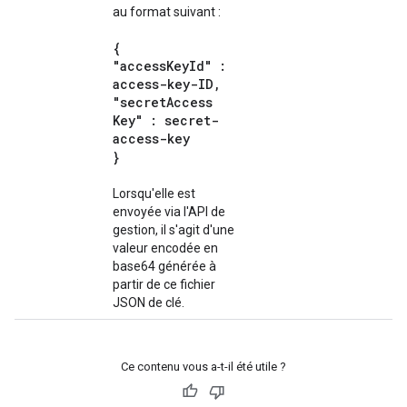
au format suivant :
{
"access
Key
Id" :
access-key-ID
,
"secret
Access
Key" : secret-
access-key
}
Lorsqu'elle est
envoyée via l'API de
gestion, il s'agit d'une
valeur encodée en
base64 générée à
partir de ce fichier
JSON de clé.
Ce contenu vous a-t-il été utile ?