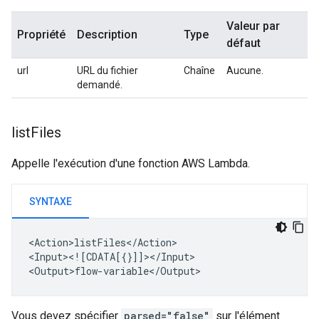
Valeur par
Propriété
Description
Type
défaut
url
URL du fichier
Chaîne
Aucune.
demandé.
list
Files
Appelle l'exécution d'une fonction AWS Lambda.
SYNTAXE
<Action>listFiles</Action>

<Input><![CDATA[{}]]></Input>

Vous devez spécifier
parsed="false"
sur l'élément