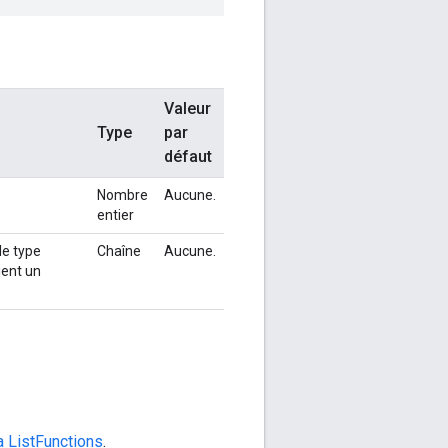
Valeur
Type
par
défaut
Nombre
Aucune.
entier
le type
Chaîne
Aucune.
ient un
ListFunctions
.