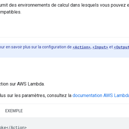
rnit des environnements de calcul dans lesquels vous pouvez e
mpatibles.
our en savoir plus sur la configuration de
<Action>
,
<Input>
et
<Outpu
ction sur AWS Lambda.
lus sur les paramètres, consultez la
documentation AWS Lambda
EXEMPLE
oke</Action>
