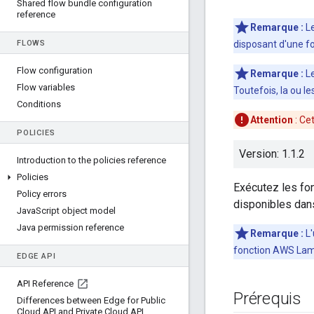
Shared flow bundle configuration
reference
Remarque :
Le
FLOWS
disposant d'une f
Flow configuration
Remarque :
Le
Flow variables
Toutefois, la ou l
Conditions
Attention
: Ce
POLICIES
Version: 1.1.2
Introduction to the policies reference
Policies
Exécutez les fon
Policy errors
disponibles dan
Java
Script object model
Java permission reference
Remarque :
L'
fonction AWS Lambd
EDGE API
API Reference
Prérequis
Differences between Edge for Public
Cloud API and Private Cloud API