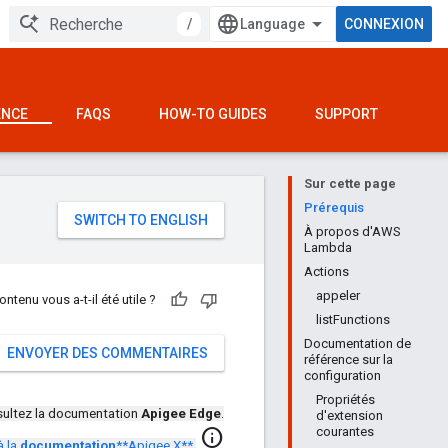
/
CONNEXION
ENCE
FAQS
HOW-TO GUIDES
SUPPORT
Sur cette page
e
Prérequis
À propos d'AWS
Lambda
Actions
appeler
ontenu vous a-t-il été utile ?
listFunctions
Documentation de
ENVOYER DES COMMENTAIRES
référence sur la
configuration
Propriétés
ultez la documentation
Apigee Edge
.
d'extension
courantes
info
à la
documentation
**Apigee X**
.