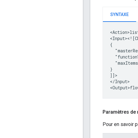
SYNTAXE
<Action>lis
<Input><![C
"masterRe
"function
"maxItem
}

]]>

</Input>

Paramètres de 
Pour en savoir p