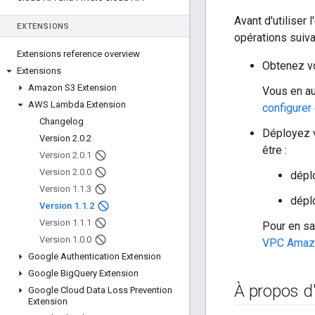
Avant d'utiliser 
EXTENSIONS
opérations suiva
Extensions reference overview
Obtenez v
Extensions
Amazon S3 Extension
Vous en au
AWS Lambda Extension
configurer
Changelog
Déployez v
Version 2
.
0
.
2
être :
Version 2
.
0
.
1
Version 2
.
0
.
0
dépl
Version 1
.
1
.
3
dépl
Version 1
.
1
.
2
Version 1
.
1
.
1
Pour en sa
Version 1
.
0
.
0
VPC Amaz
Google Authentication Extension
Google Big
Query Extension
À propos 
Google Cloud Data Loss Prevention
Extension