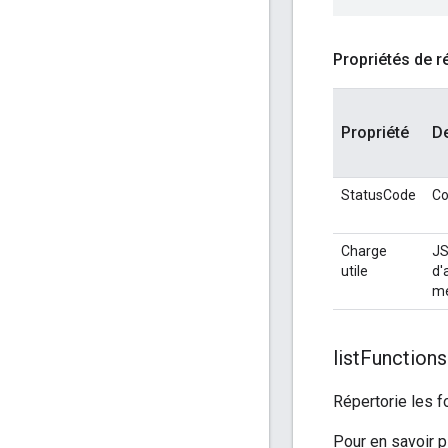
Propriétés de 
Propriété
De
StatusCode
Co
Charge
JS
utile
d'
me
list
Functions
Répertorie les 
Pour en savoir p