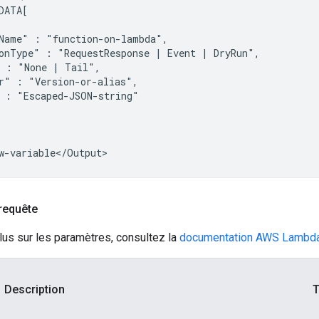
DATA[

Name"
:
onType"
:
"RequestResponse
|
Event
|
:
"None
|
r"
:
:
"Escaped-JSON-string"

requête
lus sur les paramètres, consultez la
documentation AWS Lambda
Description
T