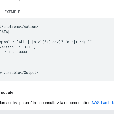
EXEMPLE
tFunctions</Action>

DATA[

gion"
:
"ALL
|
Version"
:
s"
:
1
-
10000

requête
lus sur les paramètres, consultez la documentation
AWS Lambda 