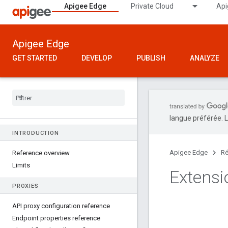
Apigee Edge
Private Cloud
Api
Apigee Edge
GET STARTED
DEVELOP
PUBLISH
ANALYZE
langue préférée. L
INTRODUCTION
Apigee Edge
Ré
Reference overview
Limits
Extens
PROXIES
API proxy configuration reference
Endpoint properties reference