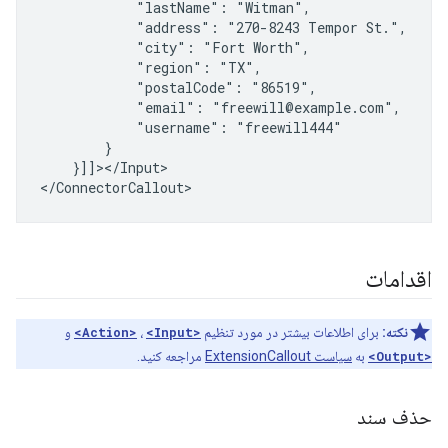
"lastName":
"address":
"270-8243
Tempor
"city":
"Fort
"region":
"postalCode":
"email":
"username":
}]]></Input>

اقدامات
نکته:
برای اطلاعات بیشتر در مورد تنظیم
<Action>
<Input>
،
و
<Output>
به
سیاست ExtensionCallout
مراجعه کنید.
حذف سند