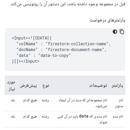
قبل در مجموعه وجود داشته باشد، این دستور آن را رونویسی می‌کند.
پارامترهای درخواست
"colName"
:
"docName"
:
"data"
:
"data-to-copy"

مورد
پارامتر
توضیحات
نوع
پیش‌فرض
نیاز
نام
نام مجموعه‌ای که سند در آن ایجاد
رشته
هیچ کدام.
بله.
ستون
می‌شود.
data
نام سند
نام سندی که
باید در آن کپی
رشته
هیچ کدام.
بله.
شوند.