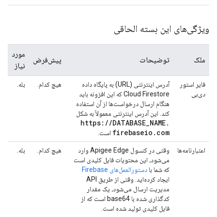
ویژگی‌های این بسته الحاقی
مورد
ملک
توضیحات
پیش‌فرض
نیاز
فایر استور
آدرس اینترنتی (URL) به پایگاه داده
هیچ کدام.
بله.
دی‌بی
Cloud Firestore که این افزونه باید
هنگام ارسال درخواست‌ها از آن استفاده
کند. این آدرس اینترنتی معمولاً به شکل
https:
/
/
DATABASE
_
NAME
.
firebaseio
.
com
است.
اعتبارنامه‌ها
وقتی در کنسول Apigee Edge وارد
هیچ کدام.
بله.
می‌شود، این محتویات فایل کلیدی است
که شما با
دستورالعمل‌های Firebase
ایجاد کرده‌اید. وقتی از طریق API
مدیریت ارسال می‌شود، یک مقدار
کدگذاری شده با base64 است که از
فایل کلیدی تولید شده است.