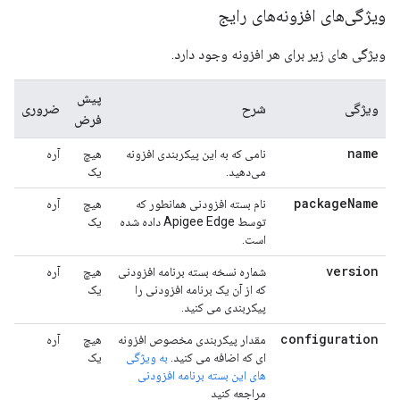
ویژگی‌های افزونه‌های رایج
ویژگی های زیر برای هر افزونه وجود دارد.
پیش
ویژگی
شرح
ضروری
فرض
name
نامی که به این پیکربندی افزونه
هیچ
آره
می‌دهید.
یک
package
Name
نام بسته افزودنی همانطور که
هیچ
آره
توسط Apigee Edge داده شده
یک
است.
version
شماره نسخه بسته برنامه افزودنی
هیچ
آره
که از آن یک برنامه افزودنی را
یک
پیکربندی می کنید.
configuration
مقدار پیکربندی مخصوص افزونه
هیچ
آره
ای که اضافه می کنید.
به ویژگی
یک
های این بسته برنامه افزودنی
مراجعه کنید