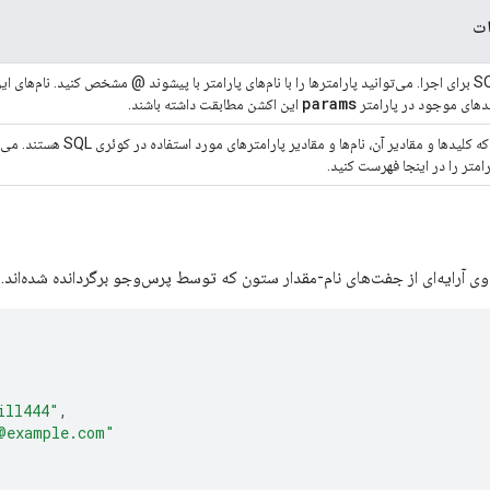
ت
کوئری SQL برای اجرا. می‌توانید پارامترها را با نام‌های پارامتر با پیشوند @ مشخص کنید. نام‌های ا
params
لیدهای موجود در پارامتر
این اکشن مطابقت داشته باشند.
یک شیء که کلیدها و مقادیر آن، نام‌ها و مقادیر پارامترهای مورد است
امتر را در اینجا فهرست کنید.
ی آرایه‌ای از جفت‌های نام-مقدار ستون که توسط پرس‌وجو برگردانده شده‌اند. ب
ill444"
,
@example.com"