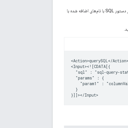
با استفاده از دستور SQL با پارامترهای مشخص شده، از پایگاه داده پرس و جو می‌کند. پارامترها در دستور SQL با نام‌های اضافه شده با
د.
<Action>querySQL</Action>
"sql"
:
"params"
:
"param1"
:
}
