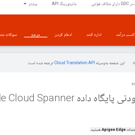
ی
مانیتورینگ API
بیشتر
کسب درآمد
اداره کنند
ادغام کردن
مرجع
سوالات متد
این صفحه به‌وسیله
ترجمه شده است.
ع
گاه داده Google Cloud Spanner
تندات
Apigee Edge
هستید.