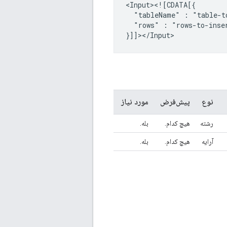
"tableName"
:
"rows"
:
"rows-to-inser
نوع
پیش‌فرض
مورد نیاز
رشته
هیچ کدام.
بله.
آرایه
هیچ کدام.
بله.