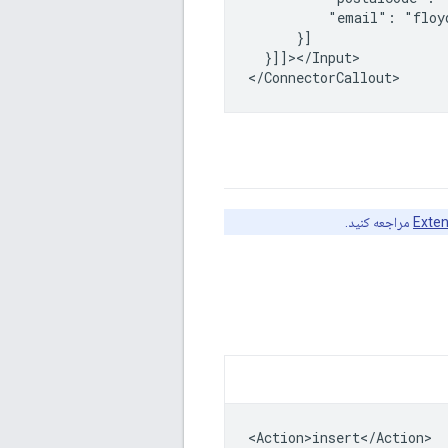
"email":
}]]></Input>

مراجعه کنید.
<Action>insert</Action>
