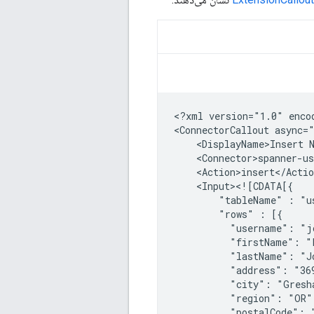
<?xml
version="1.0"
enco
<ConnectorCallout
async=
<DisplayName>Insert
"tableName"
:
"rows"
:
"username":
"firstName":
"lastName":
"address":
"36
"city":
"region":
"postalCode":