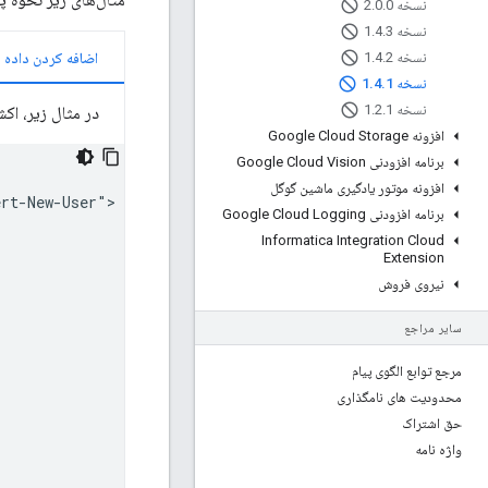
نسخه 2
0
.
0
.
نسخه 1
3
.
4
.
نسخه 1
2
.
4
.
اضافه کردن داده
نسخه 1
1
.
4
.
نسخه 1
1
.
2
.
در مثال زیر، اک
افزونه Google Cloud Storage
برنامه افزودنی Google Cloud Vision
افزونه موتور یادگیری ماشین گوگل
برنامه افزودنی Google Cloud Logging
Informatica Integration Cloud
Extension
نیروی فروش
سایر مراجع
مرجع توابع الگوی پیام
محدودیت های نامگذاری
حق اشتراک
واژه نامه