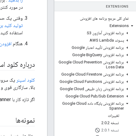
در مورد کنترل دسترس
EXTENSIONS
وقتی یک حساب
نمای کلی مرجع برنامه های افزودنی
تولید کلید ب
Extensions
استفاده کنید.
برنامه افزودنی آمازون S3
پسوند AWS Lambda
هنگام
افزودن
برنامه افزودنی تأیید اعتبار Google
برنامه افزودنی Google Big
Query
برنامه افزودنی Google Cloud Prevention
درباره کلود اس
Loss Data
برنامه افزودنی Google Cloud Firestore
کلود اسپنر
یک سرویس 
برنامه افزودنی Google Cloud Functions
بالا، سازگاری قوی و
برنامه افزودنی زبان طبیعی Google Cloud
Google Cloud Pub
/
Sub Extension
اگر تازه کار با Cloud Spanner را شروع کرده‌اید،
برنامه افزودنی پایگاه داده Google Cloud
Spanner
تغییرات
نمونه‌ها
نسخه 2
2
.
0
.
نسخه 2
1
.
0
.
مثال‌های زیر نحوه پیکربندی پشت