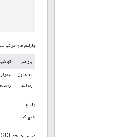
پارامترهای درخواس
پارامتر
توضیح
نام جدول
جدولی د
ردیف‌ها
ردیف‌ها
پاسخ
هیچ کدام.
پرس و جوSQL