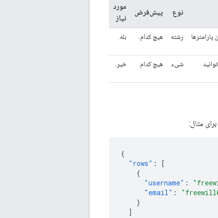
مورد
نوع
پیش‌فرض
نیاز
ین پارامترها
رشته
هیچ کدام.
بله.
فاده در کوئری SQL هستند. می‌توانید
شیء
هیچ کدام.
خیر.
رای مثال:
{
"rows"
:
[
{
"username"
:
"freew
"email"
:
"freewill
}
]