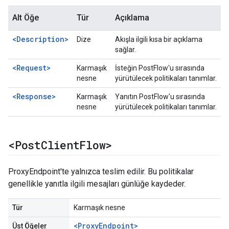
Alt Öğe
Tür
Açıklama
<Description>
Dize
Akışla ilgili kısa bir açıklama
sağlar.
<Request>
Karmaşık
İsteğin PostFlow'u sırasında
nesne
yürütülecek politikaları tanımlar.
<Response>
Karmaşık
Yanıtın PostFlow'u sırasında
nesne
yürütülecek politikaları tanımlar.
<Post
Client
Flow>
ProxyEndpoint'te yalnızca teslim edilir. Bu politikalar
genellikle yanıtla ilgili mesajları günlüğe kaydeder.
Tür
Karmaşık nesne
<ProxyEndpoint>
Üst Öğeler