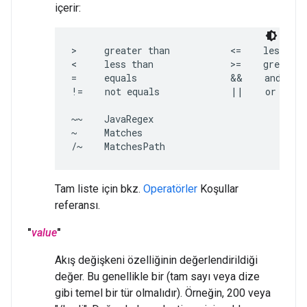
içerir:
>     greater than           <=    less tha
<     less than              >=    greater 
=     equals                 &&    and

!=    not equals             ||    or

~~    JavaRegex

~     Matches

/~    MatchesPath
Tam liste için bkz.
Operatörler
Koşullar
referansı.
"
value
"
Akış değişkeni özelliğinin değerlendirildiği
değer. Bu genellikle bir (tam sayı veya dize
gibi temel bir tür olmalıdır). Örneğin, 200 veya