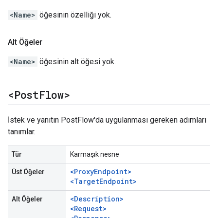
<Name>
öğesinin özelliği yok.
Alt Öğeler
<Name>
öğesinin alt öğesi yok.
<Post
Flow>
İstek ve yanıtın PostFlow'da uygulanması gereken adımları
tanımlar.
Tür
Karmaşık nesne
<ProxyEndpoint>
Üst Öğeler
<TargetEndpoint>
<Description>
Alt Öğeler
<Request>