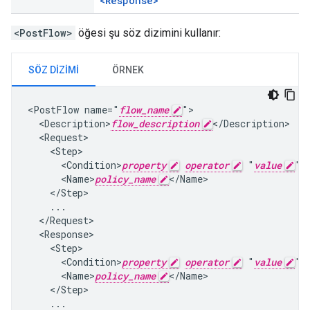
<Response>
<PostFlow>
öğesi şu söz dizimini kullanır:
SÖZ DIZIMI
ÖRNEK
<PostFlow name="
flow_name
">

  <Description>
flow_description
</Description>

  <Request>

    <Step>

      <Condition>
property
operator
 "
value
"<
      <Name>
policy_name
</Name>

    </Step>

    ...

  </Request>

  <Response>

    <Step>

      <Condition>
property
operator
 "
value
"<
      <Name>
policy_name
</Name>

    </Step>

    ...
