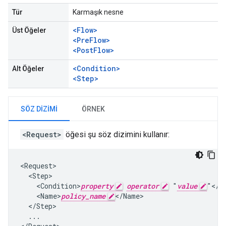
Tür
Karmaşık nesne
<Flow>
Üst Öğeler
<PreFlow>
<PostFlow>
<Condition>
Alt Öğeler
<Step>
SÖZ DIZIMI
ÖRNEK
<Request>
öğesi şu söz dizimini kullanır:
<Request>

  <Step>

    <Condition>
property
operator
 "
value
"</Co
    <Name>
policy_name
</Name>

  </Step>

  ...
