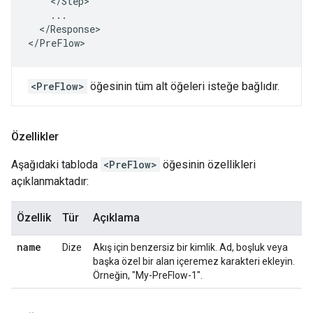
    </Step>

    ...

  </Response>

</PreFlow>
<PreFlow>
öğesinin tüm alt öğeleri isteğe bağlıdır.
Özellikler
Aşağıdaki tabloda
<PreFlow>
öğesinin özellikleri
açıklanmaktadır:
Özellik
Tür
Açıklama
name
Dize
Akış için benzersiz bir kimlik. Ad, boşluk veya
başka özel bir alan içeremez karakteri ekleyin.
Örneğin, "My-PreFlow-1".