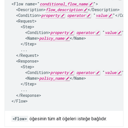
<Flow name="
conditional_flow_name
">

  <Description>
flow_description
</Description>

  <Condition>
property
operator
 "
value
"</Cond
  <Request>

    <Step>

      <Condition>
property
operator
 "
value
"<
      <Name>
policy_name
</Name>

    </Step>

    ...

  </Request>

  <Response>

    <Step>

      <Condition>
property
operator
 "
value
"<
      <Name>
policy_name
</Name>

    </Step>

    ...

  </Response>

</Flow>
<Flow>
öğesinin tüm alt öğeleri isteğe bağlıdır.