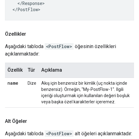
  </Response>

</PostFlow>
Özellikler
Aşağıdaki tabloda
<PostFlow>
öğesinin özellikleri
açıklanmaktadır:
Özellik
Tür
Açıklama
name
Dize
Akış için benzersiz bir kimlik (uç nokta içinde
benzersiz). Örneğin, "My-PostFlow-1". İlgili
içeriği oluşturmak için kullanılan değeri boşluk
veya başka özel karakterler içeremez.
Alt Öğeler
Aşağıdaki tabloda
<PostFlow>
alt öğeleri açıklanmaktadır: