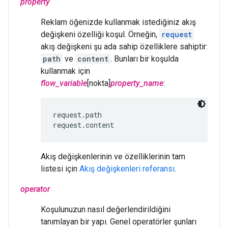
property
Reklam öğenizde kullanmak istediğiniz akış
değişkeni özelliği koşul. Örneğin,
request
akış değişkeni şu ada sahip özelliklere sahiptir:
path
ve
content
. Bunları bir koşulda
kullanmak için
flow_variable
[nokta]
property_name
:
request.path

request.content
Akış değişkenlerinin ve özelliklerinin tam
listesi için
Akış değişkenleri referansı
.
operator
Koşulunuzun nasıl değerlendirildiğini
tanımlayan bir yapı. Genel operatörler şunları