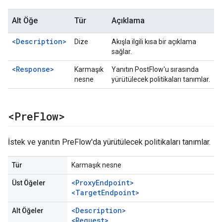
Alt Öğe
Tür
Açıklama
<Description>
Dize
Akışla ilgili kısa bir açıklama
sağlar.
<Response>
Karmaşık
Yanıtın PostFlow'u sırasında
nesne
yürütülecek politikaları tanımlar.
<Pre
Flow>
İstek ve yanıtın PreFlow'da yürütülecek politikaları tanımlar.
Tür
Karmaşık nesne
<ProxyEndpoint>
Üst Öğeler
<TargetEndpoint>
<Description>
Alt Öğeler
<Request>