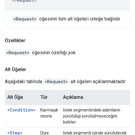
</Request>
<Request>
öğesinin tüm alt öğeleri isteğe bağlıdır.
Özellikler
<Request>
öğesinin özelliği yok.
Alt Öğeler
Aşağıdaki tabloda
<Request>
alt öğeleri açıklanmaktadır:
Alt Öğe
Tür
Açıklama
<Condition>
Karmaşık
İstek segmentindeki adımların
nesne
yürütülüp yürütülmeyeceğini
belirler.
<Step>
Dize
İstek segmenti içinde yürütülecek