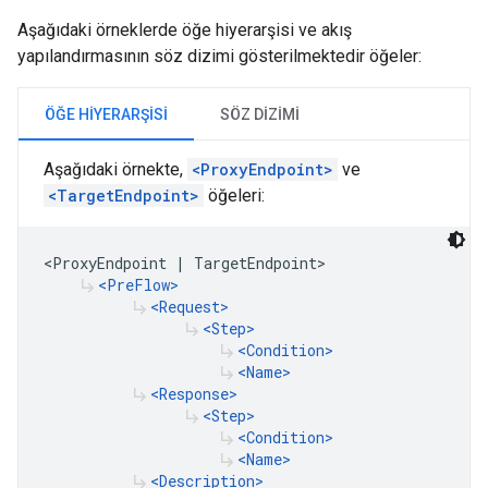
Aşağıdaki örneklerde öğe hiyerarşisi ve akış
yapılandırmasının söz dizimi gösterilmektedir öğeler:
ÖĞE HIYERARŞISI
SÖZ DIZIMI
Aşağıdaki örnekte,
<ProxyEndpoint>
ve
<TargetEndpoint>
öğeleri:
<ProxyEndpoint | TargetEndpoint>

<PreFlow>
subdirectory_arrow_right
<Request>
subdirectory_arrow_right
<Step>
subdirectory_arrow_right
<Condition>
subdirectory_arrow_right
<Name>
subdirectory_arrow_right
<Response>
subdirectory_arrow_right
<Step>
subdirectory_arrow_right
<Condition>
subdirectory_arrow_right
<Name>
subdirectory_arrow_right
<Description>
subdirectory_arrow_right