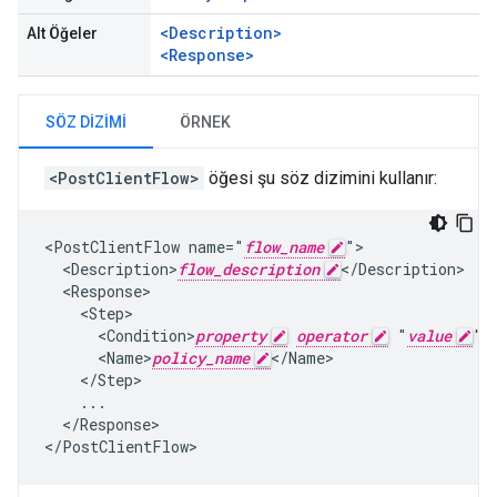
<Description>
Alt Öğeler
<Response>
SÖZ DIZIMI
ÖRNEK
<PostClientFlow>
öğesi şu söz dizimini kullanır:
<PostClientFlow name="
flow_name
">

  <Description>
flow_description
</Description>

  <Response>

    <Step>

      <Condition>
property
operator
 "
value
"<
      <Name>
policy_name
</Name>

    </Step>

    ...

  </Response>

</PostClientFlow>