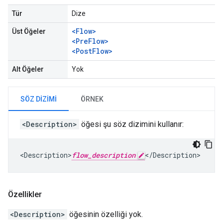
Tür
Dize
<Flow>
Üst Öğeler
<PreFlow>
<PostFlow>
Alt Öğeler
Yok
SÖZ DIZIMI
ÖRNEK
<Description>
öğesi şu söz dizimini kullanır:
<Description>
flow_description
</Description>
Özellikler
<Description>
öğesinin özelliği yok.