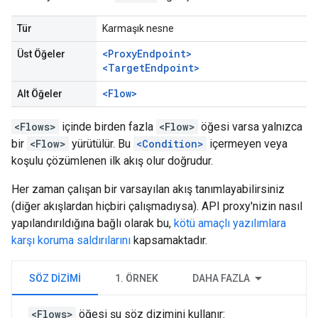
Tür
Karmaşık nesne
<ProxyEndpoint>
Üst Öğeler
<TargetEndpoint>
<Flow>
Alt Öğeler
<Flows>
içinde birden fazla
<Flow>
öğesi varsa yalnızca
bir
<Flow>
yürütülür. Bu
<Condition>
içermeyen veya
koşulu çözümlenen ilk akış olur doğrudur.
Her zaman çalışan bir varsayılan akış tanımlayabilirsiniz
(diğer akışlardan hiçbiri çalışmadıysa). API proxy'nizin nasıl
yapılandırıldığına bağlı olarak bu,
kötü amaçlı yazılımlara
karşı koruma saldırılarını
kapsamaktadır.
SÖZ DIZIMI
1. ÖRNEK
DAHA FAZLA
<Flows>
öğesi şu söz dizimini kullanır: