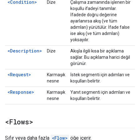
<Condition>
Dize
Çalışma zamanında işlenen bir
koşullu ifadeyi tanımlar.
İfadede doğru değerine
ayarlanırsa akış (ve tüm
adımları) yürütülür. İfade false
ise akış (ve tüm adımları)
yoksayılır.
<Description>
Dize
Akışla ilgili kısa bir açıklama
sağlar. Bu açıklama harici değil
görünür.
<Request>
Karmaşık
İstek segmenti için adımları ve
nesne
koşulları belirtir.
<Response>
Karmaşık
Yanıt segmenti için adımları ve
nesne
koşulları belirtir.
<Flows>
Sıfır veya daha fazla
<Flow>
öğe içerir.