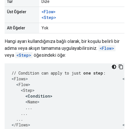
Tür
Dize
<Flow>
Üst Öğeler
<Step>
Alt Öğeler
Yok
Hangi ayarı kullandığınıza bağlı olarak, bir koşulu belirli bir
adıma veya akışın tamamına uygulayabilirsiniz.
<Flow>
veya
<Step>
öğesindeki öğe:
// Condition can apply to just 
one step
:        //
<
Flows
>
<
F
<
Flow
>
<
Step
>
<
Condition
>
<
Name
>
...
...
...
.
<
/
Flows
>
<
/