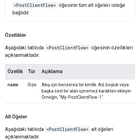
<PostClientFlow>
öğesinin tüm alt öğeleri isteğe
bağlıdır.
Özellikler
Aşağıdaki tabloda
<PostClientFlow>
öğesinin özellikleri
açıklanmaktadır:
Özellik
Tür
Açıklama
name
Dize
Akış için benzersiz bir kimlik. Ad, boşluk veya
başka özel bir alan içeremez karakteri ekleyin.
Örneğin, "My-PostClientFlow-1".
Alt Öğeler
Aşağıdaki tabloda
<PostClientFlow>
alt öğeleri
açıklanmaktadır: