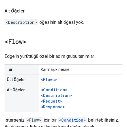
Alt Öğeler
<Description>
öğesinin alt öğesi yok.
<Flow>
Edge'in yürüttüğü özel bir adım grubu tanımlar.
Tür
Karmaşık nesne
<Flows>
Üst Öğeler
<Condition>
Alt Öğeler
<Description>
<Request>
<Response>
İsterseniz
<Flow>
için bir
<Condition>
belirtebilirsiniz.
Bu durumda, Edge yalnızca koşul doğru olarak