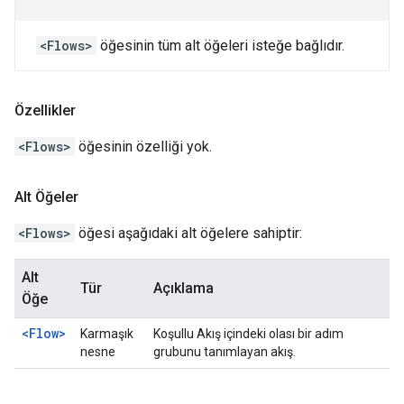
<Flows>
öğesinin tüm alt öğeleri isteğe bağlıdır.
Özellikler
<Flows>
öğesinin özelliği yok.
Alt Öğeler
<Flows>
öğesi aşağıdaki alt öğelere sahiptir:
Alt
Tür
Açıklama
Öğe
<Flow>
Karmaşık
Koşullu Akış içindeki olası bir adım
nesne
grubunu tanımlayan akış.