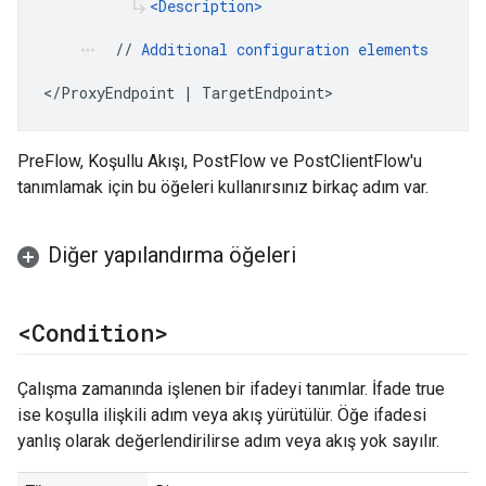
<Description>
subdirectory_arrow_right
  // 
Additional configuration elements
more_horiz
</ProxyEndpoint | TargetEndpoint>
PreFlow, Koşullu Akışı, PostFlow ve PostClientFlow'u
tanımlamak için bu öğeleri kullanırsınız birkaç adım var.
Diğer yapılandırma öğeleri
<Condition>
Çalışma zamanında işlenen bir ifadeyi tanımlar. İfade true
ise koşulla ilişkili adım veya akış yürütülür. Öğe ifadesi
yanlış olarak değerlendirilirse adım veya akış yok sayılır.