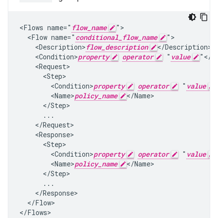
<Flows name="
flow_name
">

  <Flow name="
conditional_flow_name
">

    <Description>
flow_description
</Description>

    <Condition>
property
operator
 "
value
"</Co
    <Request>

      <Step>

        <Condition>
property
operator
 "
value
        <Name>
policy_name
</Name>

      </Step>

      ...

    </Request>

    <Response>

      <Step>

        <Condition>
property
operator
 "
value
        <Name>
policy_name
</Name>

      </Step>

      ...

    </Response>

  </Flow>

</Flows>