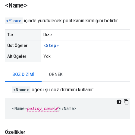
<Name>
<Flow>
içinde yürütülecek politikanın kimliğini belirtir.
Tür
Dize
<Step>
Üst Öğeler
Alt Öğeler
Yok
SÖZ DIZIMI
ÖRNEK
<Name>
öğesi şu söz dizimini kullanır:
<Name>
policy_name
</Name>
Özellikler