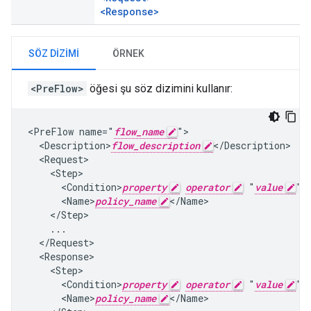
<Response>
SÖZ DIZIMI
ÖRNEK
<PreFlow>
öğesi şu söz dizimini kullanır:
<PreFlow name="
flow_name
">

  <Description>
flow_description
</Description>

  <Request>

    <Step>

      <Condition>
property
operator
 "
value
"<
      <Name>
policy_name
</Name>

    </Step>

    ...

  </Request>

  <Response>

    <Step>

      <Condition>
property
operator
 "
value
"<
      <Name>
policy_name
</Name>
