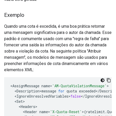
Exemplo
Quando uma cota é excedida, é uma boa prática retornar
uma mensagem significativa para o autor da chamada. Esse
padrão é comumente usado com uma "regra de falha" para
fornecer uma saída às informações do autor da chamada
sobre a violação da cota. Na seguinte política "Atribuir
mensagem", os modelos de mensagem são usados para
preencher informações de cota dinamicamente em vários
elementos XML:
<
AssignMessage
name
=
'AM-QuotaViolationMessage'
>
<
Description
>
message
for
quota
exceeded
<
/
Descrip
<
IgnoreUnresolvedVariables
>
false
<
/
IgnoreUnresolve
<
Set
>
<
Headers
>
<
Header
name
=
'X-Quota-Reset'
>
{
ratelimit
.
Quot