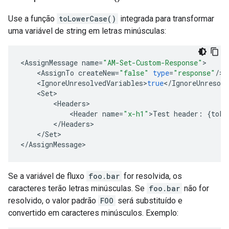
Use a função
toLowerCase()
integrada para transformar
uma variável de string em letras minúsculas:
<
AssignMessage
name
=
"AM-Set-Custom-Response"
>
<
AssignTo
createNew
=
"false"
type
=
"response"
/
>
<
IgnoreUnresolvedVariables
>
true
<
/
IgnoreUnresolv
<
Set
>
<
Headers
>
<
Header
name
=
"x-h1"
>
Test
header
:
{
toLo
<
/
Headers
>
<
/
Set
>
<
/
AssignMessage
>
Se a variável de fluxo
foo.bar
for resolvida, os
caracteres terão letras minúsculas. Se
foo.bar
não for
resolvido, o valor padrão
FOO
será substituído e
convertido em caracteres minúsculos. Exemplo: