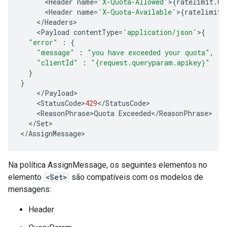
<
Header
name
=
'X-Quota-Allowed'
>
{
ratelimit
.
Qu
<
Header
name
=
'X-Quota-Available'
>
{
ratelimit
.
<
/
Headers
>
<
Payload
contentType
=
'application/json'
>
{
"error"
:
{
"message"
:
"you have exceeded your quota"
,
"clientId"
:
"{request.queryparam.apikey}"
}
}
<
/
Payload
>
<
StatusCode
>
429
<
/
StatusCode
>
<
ReasonPhrase
>
Quota
Exceeded
<
/
ReasonPhrase
>
<
/
Set
>
<
/
AssignMessage
>
Na política AssignMessage, os seguintes elementos no
elemento
<Set>
são compatíveis com os modelos de
mensagens:
Header