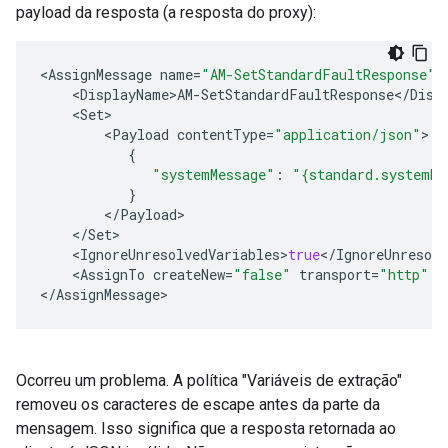
payload da resposta (a resposta do proxy):
<
AssignMessage
name
=
"AM-SetStandardFaultResponse"
>
<
DisplayName
>
AM
-
SetStandardFaultResponse
<
/
Disp
<
Set
>
<
Payload
contentType
=
"application/json"
>
{
"systemMessage"
:
"{standard.systemMe
}
<
/
Payload
>
<
/
Set
>
<
IgnoreUnresolvedVariables
>
true
<
/
IgnoreUnresolv
<
AssignTo
createNew
=
"false"
transport
=
"http"
t
<
/
AssignMessage
>
Ocorreu um problema. A política "Variáveis de extração"
removeu os caracteres de escape antes da parte da
mensagem. Isso significa que a resposta retornada ao