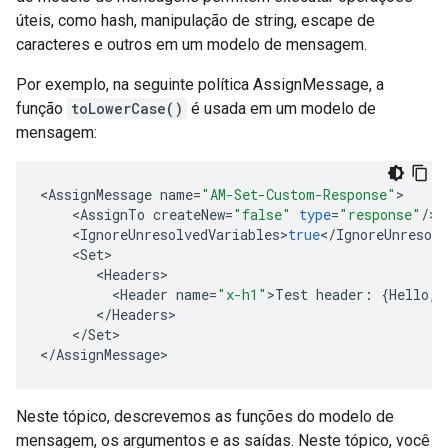
úteis, como hash, manipulação de string, escape de
caracteres e outros em um modelo de mensagem.
Por exemplo, na seguinte política AssignMessage, a
função
toLowerCase()
é usada em um modelo de
mensagem:
<
AssignMessage
name
=
"AM-Set-Custom-Response"
>
<
AssignTo
createNew
=
"false"
type
=
"response"
/
>
<
IgnoreUnresolvedVariables
>
true
<
/
IgnoreUnresolv
<
Set
>
<
Headers
>
<
Header
name
=
"x-h1"
>
Test
header
:
{
Hello
,
<
/
Headers
>
<
/
Set
>
<
/
AssignMessage
>
Neste tópico, descrevemos as funções do modelo de
mensagem, os argumentos e as saídas. Neste tópico, você