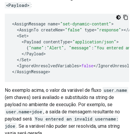
<Payload>
:
<
AssignMessage
name
=
"set-dynamic-content"
>
<
AssignTo
createNew
=
"false"
type
=
"response"
></
As
<
Set
>
<
Payload
contentType
=
"application/json"
>
{
"name"
:
"Alert"
,
"message"
:
"You entered an 
<
/
Payload
>
<
/
Set
>
<
IgnoreUnresolvedVariables
>
false
<
/
IgnoreUnresolve
<
/
AssignMessage
>
No exemplo acima, o valor da variável de fluxo
user.name
(em chaves) será avaliado e substituído na string de
payload no ambiente de execução. Por exemplo, se
user.name=jdoe
, a saída de mensagem resultante no
payload será:
You entered an invalid username:
jdoe
. Se a variável não puder ser resolvida, uma string
vazia será gerada.