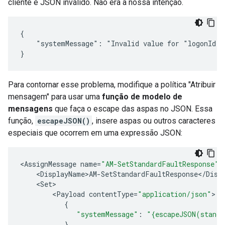
cliente é JSON inválido. Não era a nossa intenção.
{

    "systemMessage": "Invalid value for "logonId" c
}
Para contornar esse problema, modifique a política "Atribuir
mensagem" para usar uma
função de modelo de
mensagens
que faça o escape das aspas no JSON. Essa
função,
escapeJSON()
, insere aspas ou outros caracteres
especiais que ocorrem em uma expressão JSON:
<
AssignMessage
name
=
"AM-SetStandardFaultResponse"
>
<
DisplayName
>
AM
-
SetStandardFaultResponse
<
/
Disp
<
Set
>
<
Payload
contentType
=
"application/json"
>
{
"systemMessage"
:
"{escapeJSON(standa
}