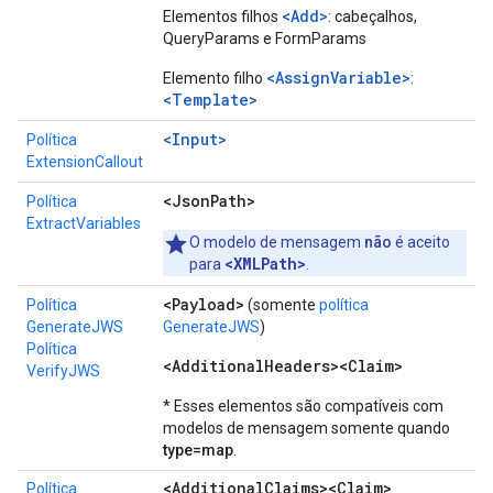
<Add>
Elementos filhos
: cabeçalhos,
QueryParams e FormParams
<AssignVariable>
Elemento filho
:
<Template>
<Input>
Política
ExtensionCallout
<Json
Path>
Política
ExtractVariables
O modelo de mensagem
não
é aceito
<XMLPath>
para
.
<Payload>
Política
(somente
política
GenerateJWS
GenerateJWS
)
Política
<AdditionalHeaders><Claim>
VerifyJWS
* Esses elementos são compatíveis com
modelos de mensagem somente quando
type=map
.
<Additional
Claims><Claim>
Política