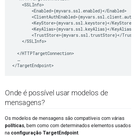
<
SSLInfo
>
<
Enabled
>
{
myvars
.
ssl
.
enabled
}
<
/
Enabled
>
<
ClientAuthEnabled
>
{
myvars
.
ssl
.
client
.
auth
<
KeyStore
>
{
myvars
.
ssl
.
keystore
}
<
/
KeyStore
>
<
KeyAlias
>
{
myvars
.
ssl
.
keyAlias
}
<
/
KeyAlias
>
<
TrustStore
>
{
myvars
.
ssl
.
trustStore
}
<
/
Trust
<
/
SSLInfo
>
<
/
HTTPTargetConnection
>
…
<
/
TargetEndpoint
>
Onde é possível usar modelos de
mensagens?
Os modelos de mensagens são compatíveis com várias
políticas
, bem como com determinados elementos usados
na
configuração TargetEndpoint
.