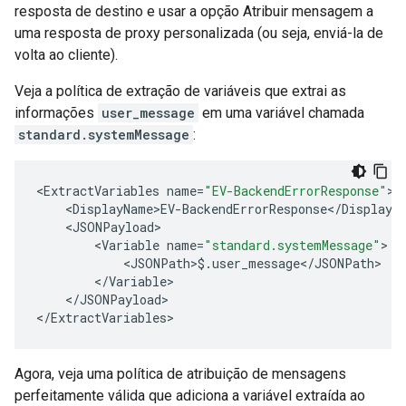
resposta de destino e usar a opção Atribuir mensagem a
uma resposta de proxy personalizada (ou seja, enviá-la de
volta ao cliente).
Veja a política de extração de variáveis que extrai as
informações
user_message
em uma variável chamada
standard.systemMessage
:
<
ExtractVariables
name
=
"EV-BackendErrorResponse"
>
<
DisplayName
>
EV
-
BackendErrorResponse
<
/
DisplayN
<
JSONPayload
>
<
Variable
name
=
"standard.systemMessage"
>
<
JSONPath
>$.
user_message
<
/
JSONPath
>
<
/
Variable
>
<
/
JSONPayload
>
<
/
ExtractVariables
>
Agora, veja uma política de atribuição de mensagens
perfeitamente válida que adiciona a variável extraída ao