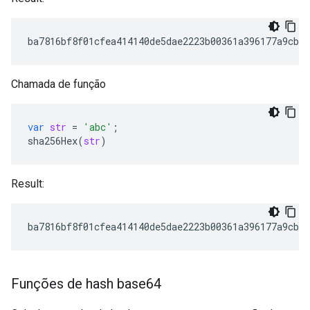
ba7816bf8f01cfea414140de5dae2223b00361a396177a9cb41
Chamada de função
var
str
=
'abc'
;
sha256Hex
(
str
)
Result:
ba7816bf8f01cfea414140de5dae2223b00361a396177a9cb41
Funções de hash base64