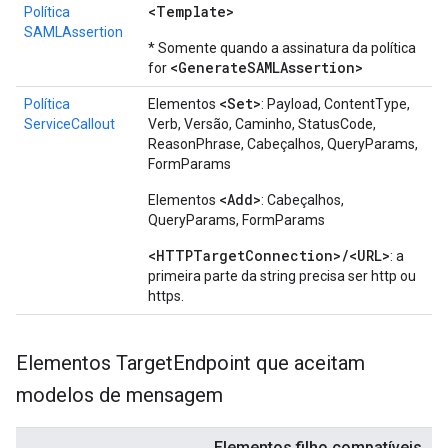
<Template>
Política
SAMLAssertion
* Somente quando a assinatura da política
<GenerateSAMLAssertion>
for
<Set>
Política
Elementos
: Payload, ContentType,
ServiceCallout
Verb, Versão, Caminho, StatusCode,
ReasonPhrase, Cabeçalhos, QueryParams,
FormParams
<Add>
Elementos
: Cabeçalhos,
QueryParams, FormParams
<HTTPTargetConnection>/<URL>
: a
primeira parte da string precisa ser http ou
https.
Elementos Target
Endpoint que aceitam
modelos de mensagem
Elementos filho compatíveis