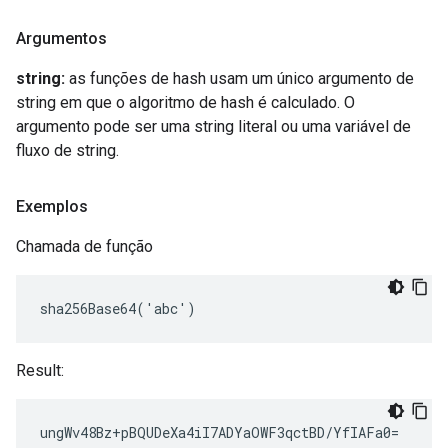
Argumentos
string:
as funções de hash usam um único argumento de
string em que o algoritmo de hash é calculado. O
argumento pode ser uma string literal ou uma variável de
fluxo de string.
Exemplos
Chamada de função
sha256Base64('abc')
Result:
ungWv48Bz+pBQUDeXa4iI7ADYaOWF3qctBD/YfIAFa0=