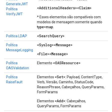
GenerateJWT
<AdditionalHeaders><Claim>
Política
VerifyJWT
* Esses elementos são compatíveis com
modelos de mensagem somente quando
type=map
.
<Search
Query>
Política LDAP
<Syslog><Message>
Política
MessageLogging
<File><Message>
<OASResource>
Política
Elemento
OASValidation
<Set>
Política
Elementos
: Payload, ContentType,
RaiseFault
Verb, Versão, Caminho, StatusCode,
ReasonPhrase, Cabeçalhos, QueryParams,
FormParams
<Add>
Elementos
: Cabeçalhos,
QueryParams, FormParams