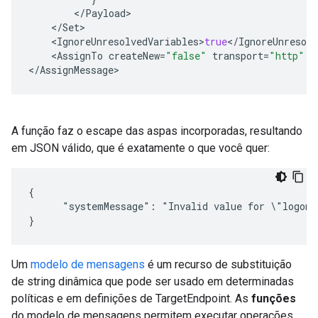
<
/
Payload
>
<
/
Set
>
<
IgnoreUnresolvedVariables
>
true
<
/
IgnoreUnresolv
<
AssignTo
createNew
=
"false"
transport
=
"http"
t
<
/
AssignMessage
>
A função faz o escape das aspas incorporadas, resultando
em JSON válido, que é exatamente o que você quer:
{

      "systemMessage": "Invalid value for \"logonId
}
Um
modelo de mensagens
é um recurso de substituição
de string dinâmica que pode ser usado em determinadas
políticas e em definições de TargetEndpoint. As
funções
do modelo de mensagens permitem executar operações