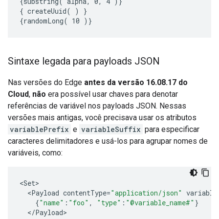
{substring( alpha, 0, 4 )}

{ createUuid( ) }

{randomLong( 10 )}
Sintaxe legada para payloads JSON
Nas versões do Edge
antes da versão 16.08.17 do
Cloud
,
não
era possível usar chaves para denotar
referências de variável nos payloads JSON. Nessas
versões mais antigas, você precisava usar os atributos
variablePrefix
e
variableSuffix
para especificar
caracteres delimitadores e usá-los para agrupar nomes de
variáveis, como:
<
Set
<
Payload
contentType
=
"application/json"
variable
{
"name"
:
"foo"
,
"type"
:
"@variable_name#"
}
<
/
Payload
>
