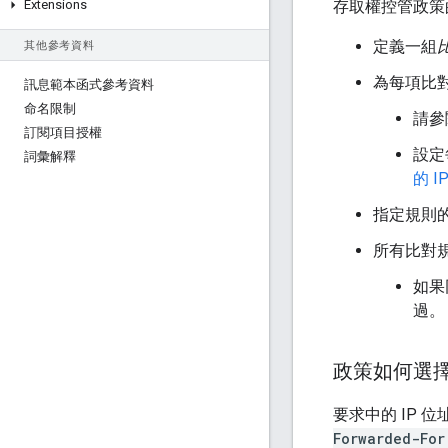
Extensions
存取權控管政策
定義一組
其他參考資料
為每項比對規則
訊息範本函式參考資料
命名限制
請參
訂閱項目授權
設定
詞彙解釋
的 I
指定規則
所有比對
如果
過。
政策如何選擇
要求中的 IP
Forwarded-For