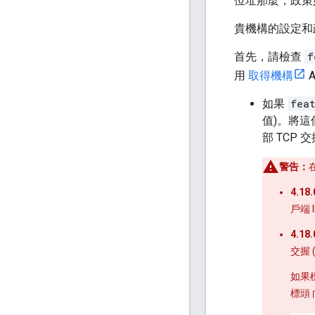
位址那麼，政策
貴機構的設定和
首先，請檢查
f
用
取得機構
如果
feat
值)。將這
部 TCP
警告：
在
4.1
戶端 
4.1
交握 
如果
標頭 