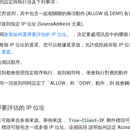
的設定與執行涉及下列事項：
比對規則
，其中包含一組相關聯的兩項動作 (ALLOW 或 DENY) 
指定 IP 位址 (SourceAddress 元素)。
閱
政策如何選擇要評估的 IP 位址
。 ，決定要處理訊息中的哪個 I
每個 IP 位址的遮罩。您可以根據遮罩值，允許或拒絕存取 IP 
P 遮蓋
。
的測試順序。
規則都會按照指定順序執行。規則相符時， 便會執行對應的動作
同一項規則同時設定了「ALLOW」和「DENY」動作，則 就會觸
要評估的 IP 位址
 位址可能來自多個來源。舉例來說，
True-Client-IP
郵件標頭可能
標頭可能包含一或多個 IP 位址。這個區段 說明如何設定 Access