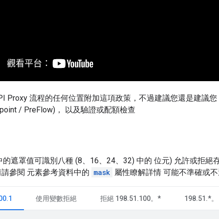
PI Proxy 流程的任何位置附加這項政策，不過建議您還是建議您 在
ndpoint / PreFlow)， 以及驗證或配額檢查
範例中的遮罩值可識別八種 (8、16、24、32) 中的 位元) 允許
詳情請參閱 元素參考資料中的
mask
屬性瞭解詳情 可能不準確或不
00.1
使用變數拒絕
拒絕 198.51.100。*
198.51.*。