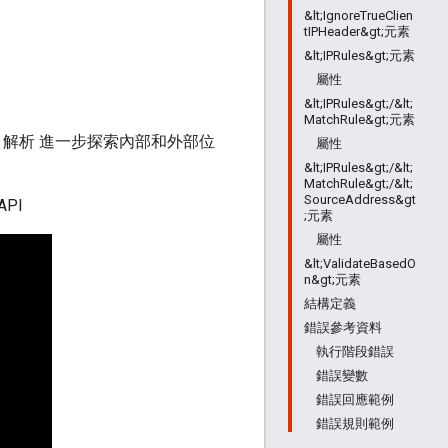
&lt;IgnoreTrueClien
tIPHeader&gt;元素
&lt;IPRules&gt;元素
屬性
&lt;IPRules&gt;/&lt;
MatchRule&gt;元素
NS 解析 進一步探索內部和外部位
屬性
&lt;IPRules&gt;/&lt;
MatchRule&gt;/&lt;
SourceAddress&gt
PI
;元素
屬性
&lt;ValidateBasedO
n&gt;元素
結構定義
錯誤參考資料
執行階段錯誤
錯誤變數
錯誤回應範例
錯誤規則範例