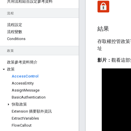
共用流程組合設定參考資料
流程
流程設定
結果
流程變數
Conditions
存取權控管政策可
址
政策
影片：
觀看這部
政策參考資料簡介
政策
Access
Control
Access
Entity
Assign
Message
Basic
Authentication
快取政策
Extension 摘要額外資訊
Extract
Variables
Flow
Callout