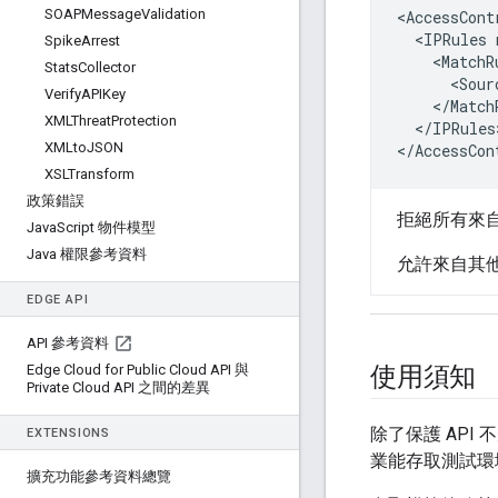
SOAPMessage
Validation
<AccessCont
  <IPRules 
Spike
Arrest
    <MatchR
Stats
Collector
      <Sour
Verify
APIKey
    </MatchR
XMLThreat
Protection
  </IPRules>
XMLto
JSON
</AccessCon
XSLTransform
政策錯誤
拒絕所有來自用
Java
Script 物件模型
Java 權限參考資料
允許來自其
EDGE API
API 參考資料
Edge Cloud for Public Cloud API 與
使用須知
Private Cloud API 之間的差異
除了保護 API
EXTENSIONS
業能存取測試環境
擴充功能參考資料總覽