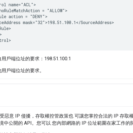
rol name="ACL">

noRuleMatchAction = "ALLOW">

ule action = "DENY">

ceAddress mask="32">198.51.100.1</SourceAddress>

ule>



trol>
戶端位址的要求：198.51.100.1
他用戶端位址的要求。
 不受惡意 IP 侵擾，存取權控管政策也 可讓您掌控合法的 IP 
中公開的 API。您可以 您內部網路的 IP 位址範圍在家工作的開