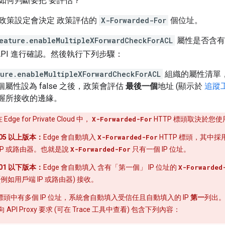
如何判斷要把 要評估？
政策設定會決定 政策評估的
X-Forwarded-For
個位址。
eature.enableMultipleXForwardCheckForACL
屬性是否含有
API 進行確認。然後執行下列步驟：
ure.enableMultipleXForwardCheckForACL
組織的屬性清單
個屬性設為 false 之後，政策會評估
最後一個
地址 (顯示於
追蹤
 交握所接收的邊緣。
 Edge for Private Cloud 中，
X-Forwarded-For
HTTP 標頭取決於您
8.05 以上版本：
Edge 會自動填入
X-Forwarded-For
HTTP 標頭，其中採
IP 或路由器。也就是說
X-Forwarded-For
只有一個 IP 位址。
8.01 以下版本：
Edge 會自動填入 含有「第一個」
IP 位址的
X-Forwarded
(例如用戶端 IP 或路由器) 接收。
標頭中有多個 IP 位址，系統會自動填入受信任且自動填入的 IP
第一
列出
向 API Proxy 要求 (可在 Trace 工具中查看) 包含下列內容：