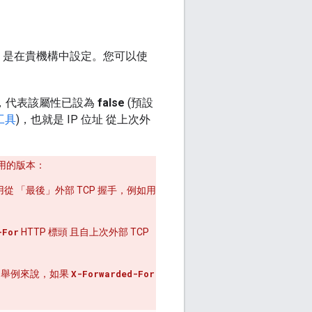
 是在貴機構中設定。您可以使
，代表該屬性已設為
false
(預設
工具
)，也就是 IP 位址 從上次外
使用的版本：
用從 「最後」
外部 TCP 握手，例如用
-For
HTTP 標頭 且自上次外部 TCP
。舉例來說，如果
X-Forwarded-For