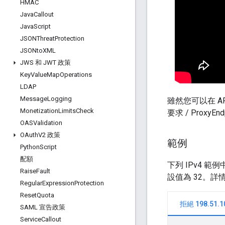
HMAC
Java
Callout
Java
Script
JSONThreat
Protection
JSONto
XML
JWS 和 JWT 政策
Key
Value
Map
Operations
LDAP
Message
Logging
雖然您可以在 A
Monetization
Limits
Check
要求 / ProxyE
OASValidation
OAuth
V2 政策
範例
Python
Script
配額
下列 IPv4 
Raise
Fault
設值為 32。
Regular
Expression
Protection
Reset
Quota
拒絕 198.51.1
SAML 宣告政策
Service
Callout