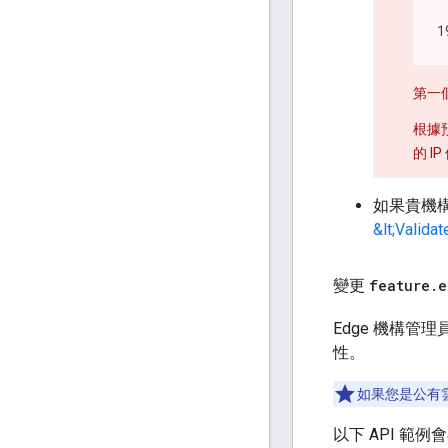
1
第一個
根據
的 I
如果貴機
&lt;Valida
變更
feature
.
e
Edge 機構管
性。
如果您是公有雲
以下 API 範例會在