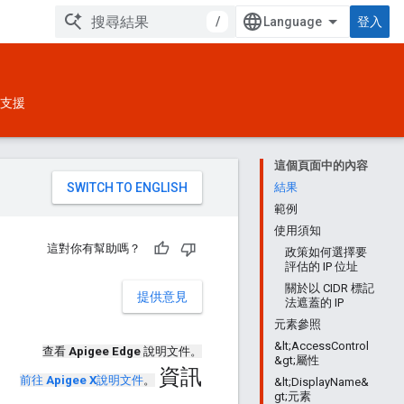
/
登入
支援
這個頁面中的內容
。
結果
範例
使用須知
這對你有幫助嗎？
政策如何選擇要
評估的 IP 位址
關於以 CIDR 標記
提供意見
法遮蓋的 IP
元素參照
&lt;AccessControl
查看
Apigee Edge
說明文件。
&gt;屬性
資訊
前往
Apigee X
說明文件
。
&lt;DisplayName&
gt;元素