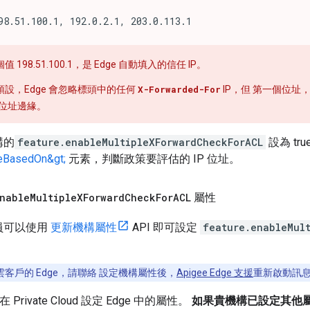
98.51.100.1, 192.0.2.1, 203.0.113.1
值 198.51.100.1，是 Edge 自動填入的信任 IP。
預設，Edge 會忽略標頭中的任何
X-Forwarded-For
IP，但 第一個位址
P 位址邊緣。
構的
feature.enableMultipleXForwardCheckForACL
設為 tr
teBasedOn&gt;
元素，判斷政策要評估的 IP 位址。
nable
Multiple
XForward
Check
For
ACL
屬性
理員可以使用
更新機構屬性
API 即可設定
feature.enableMul
客戶的 Edge，請聯絡 設定機構屬性後，
Apigee Edge 支援
重新啟動訊
 Private Cloud 設定 Edge 中的屬性。
如果貴機構已設定其他